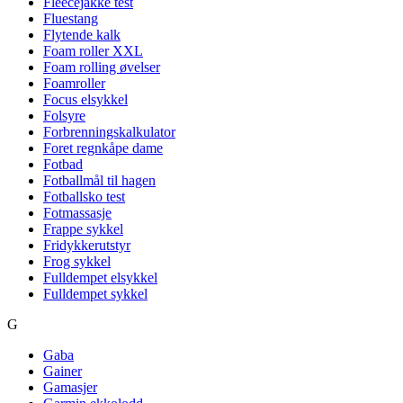
Fleecejakke test
Fluestang
Flytende kalk
Foam roller XXL
Foam rolling øvelser
Foamroller
Focus elsykkel
Folsyre
Forbrenningskalkulator
Foret regnkåpe dame
Fotbad
Fotballmål til hagen
Fotballsko test
Fotmassasje
Frappe sykkel
Fridykkerutstyr
Frog sykkel
Fulldempet elsykkel
Fulldempet sykkel
G
Gaba
Gainer
Gamasjer