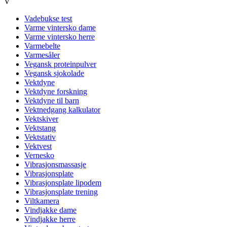
V
Vadebukse test
Varme vintersko dame
Varme vintersko herre
Varmebelte
Varmesåler
Vegansk proteinpulver
Vegansk sjokolade
Vektdyne
Vektdyne forskning
Vektdyne til barn
Vektnedgang kalkulator
Vektskiver
Vektstang
Vektstativ
Vektvest
Vernesko
Vibrasjonsmassasje
Vibrasjonsplate
Vibrasjonsplate lipodem
Vibrasjonsplate trening
Viltkamera
Vindjakke dame
Vindjakke herre