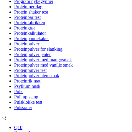
Program nybegynner
Protein per dag
Protein shaker test
Proteinbar test
Proteinfabrikken
Proteingrøt
Proteinkalkulator
Proteinpannekaker
Proteinpulver
Proteinpulver for slanking
Proteinpulver jenter
Proteinpulver med mangosmak
Proteinpulver med vanilje smak
Proteinpulver test
Proteinpulver uten smak
Proteinrik mat
Psyllium husk
Pulk
Pull up stang
Pulsklokke test
Pulssoner
Q
Q10