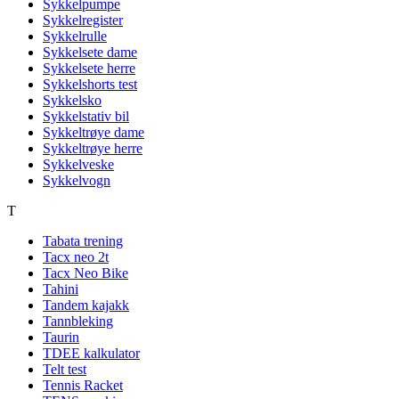
Sykkelpumpe
Sykkelregister
Sykkelrulle
Sykkelsete dame
Sykkelsete herre
Sykkelshorts test
Sykkelsko
Sykkelstativ bil
Sykkeltrøye dame
Sykkeltrøye herre
Sykkelveske
Sykkelvogn
T
Tabata trening
Tacx neo 2t
Tacx Neo Bike
Tahini
Tandem kajakk
Tannbleking
Taurin
TDEE kalkulator
Telt test
Tennis Racket