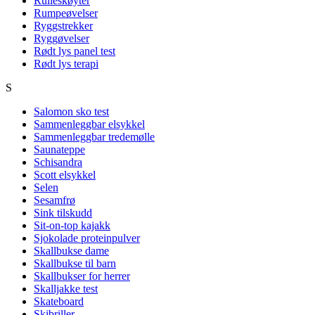
Rulleskøyter
Rumpeøvelser
Ryggstrekker
Ryggøvelser
Rødt lys panel test
Rødt lys terapi
S
Salomon sko test
Sammenleggbar elsykkel
Sammenleggbar tredemølle
Saunateppe
Schisandra
Scott elsykkel
Selen
Sesamfrø
Sink tilskudd
Sit-on-top kajakk
Sjokolade proteinpulver
Skallbukse dame
Skallbukse til barn
Skallbukser for herrer
Skalljakke test
Skateboard
Skibriller