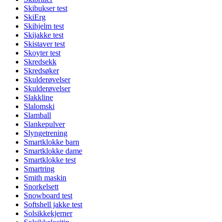
Skibukser test
SkiErg
Skihjelm test
Skijakke test
Skistaver test
Skoyter test
Skredsekk
Skredsøker
Skulderøvelser
Skulderøvelser
Slakkline
Slalomski
Slamball
Slankepulver
Slyngetrening
Smartklokke barn
Smartklokke dame
Smartklokke test
Smartring
Smith maskin
Snorkelsett
Snowboard test
Softshell jakke test
Solsikkekjerner