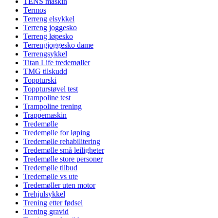
TENS maskin
Termos
Terreng elsykkel
Terreng joggesko
Terreng løpesko
Terrengjoggesko dame
Terrengsykkel
Titan Life tredemøller
TMG tilskudd
Toppturski
Toppturstøvel test
Trampoline test
Trampoline trening
Trappemaskin
Tredemølle
Tredemølle for løping
Tredemølle rehabilitering
Tredemølle små leiligheter
Tredemølle store personer
Tredemølle tilbud
Tredemølle vs ute
Tredemøller uten motor
Trehjulsykkel
Trening etter fødsel
Trening gravid