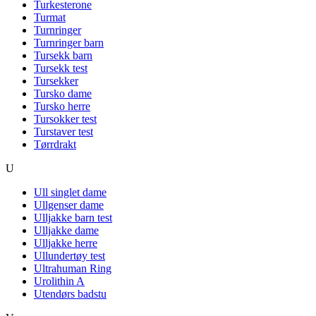
Turkesterone
Turmat
Turnringer
Turnringer barn
Tursekk barn
Tursekk test
Tursekker
Tursko dame
Tursko herre
Tursokker test
Turstaver test
Tørrdrakt
U
Ull singlet dame
Ullgenser dame
Ulljakke barn test
Ulljakke dame
Ulljakke herre
Ullundertøy test
Ultrahuman Ring
Urolithin A
Utendørs badstu