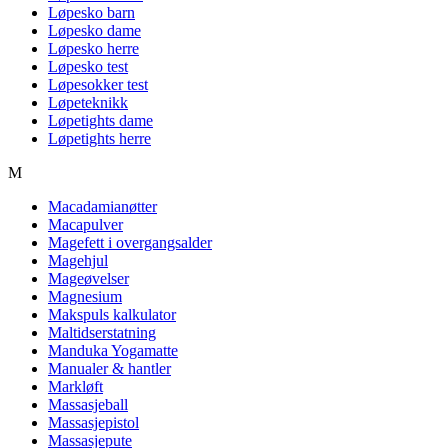
Løpesko barn
Løpesko dame
Løpesko herre
Løpesko test
Løpesokker test
Løpeteknikk
Løpetights dame
Løpetights herre
M
Macadamianøtter
Macapulver
Magefett i overgangsalder
Magehjul
Mageøvelser
Magnesium
Makspuls kalkulator
Maltidserstatning
Manduka Yogamatte
Manualer & hantler
Markløft
Massasjeball
Massasjepistol
Massasjepute