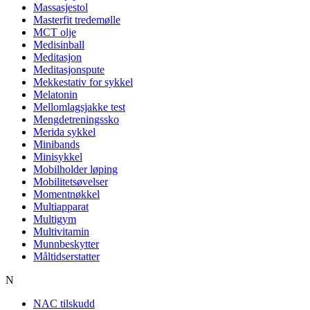
Massasjestol
Masterfit tredemølle
MCT olje
Medisinball
Meditasjon
Meditasjonspute
Mekkestativ for sykkel
Melatonin
Mellomlagsjakke test
Mengdetreningssko
Merida sykkel
Minibands
Minisykkel
Mobilholder løping
Mobilitetsøvelser
Momentnøkkel
Multiapparat
Multigym
Multivitamin
Munnbeskytter
Måltidserstatter
N
NAC tilskudd