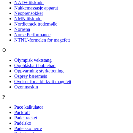
NAD+ tilskudd
Nakkemassasje apparat
Neoprensokker
NMN tilskudd
Nordictrack tredemølle
Norrøna
Norse Performance
NTNU-formelen for magefett
O
Olympisk vektstang
Oppblåsbart boblebad
Oppvarming styrketrening
Osprey bæremeis
Ovelser for a bli kvitt magefett
Ozonmaskin
P
Pace kalkulator
Packraft
Padel racket
Padelsko
Padelsko herre