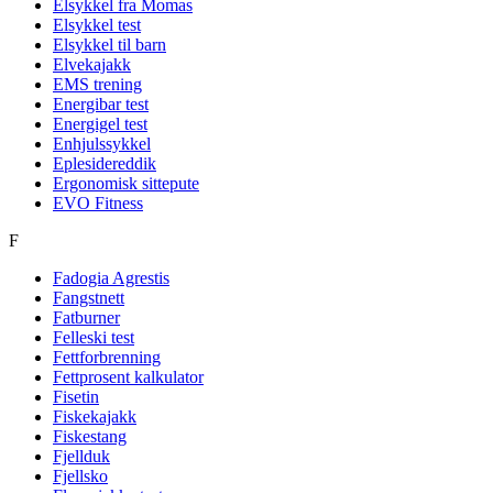
Elsykkel fra Momas
Elsykkel test
Elsykkel til barn
Elvekajakk
EMS trening
Energibar test
Energigel test
Enhjulssykkel
Eplesidereddik
Ergonomisk sittepute
EVO Fitness
F
Fadogia Agrestis
Fangstnett
Fatburner
Felleski test
Fettforbrenning
Fettprosent kalkulator
Fisetin
Fiskekajakk
Fiskestang
Fjellduk
Fjellsko