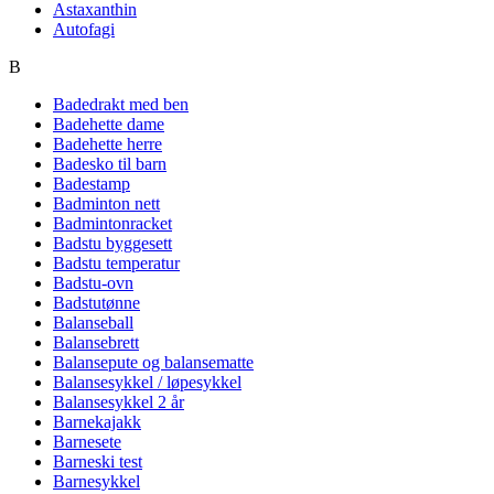
Astaxanthin
Autofagi
B
Badedrakt med ben
Badehette dame
Badehette herre
Badesko til barn
Badestamp
Badminton nett
Badmintonracket
Badstu byggesett
Badstu temperatur
Badstu-ovn
Badstutønne
Balanseball
Balansebrett
Balansepute og balansematte
Balansesykkel / løpesykkel
Balansesykkel 2 år
Barnekajakk
Barnesete
Barneski test
Barnesykkel