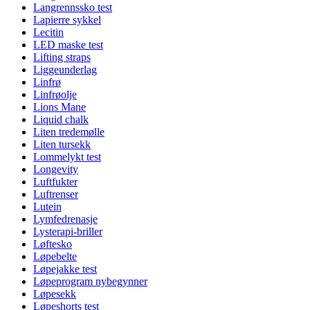
Langrennssko test
Lapierre sykkel
Lecitin
LED maske test
Lifting straps
Liggeunderlag
Linfrø
Linfrøolje
Lions Mane
Liquid chalk
Liten tredemølle
Liten tursekk
Lommelykt test
Longevity
Luftfukter
Luftrenser
Lutein
Lymfedrenasje
Lysterapi-briller
Løftesko
Løpebelte
Løpejakke test
Løpeprogram nybegynner
Løpesekk
Løpeshorts test