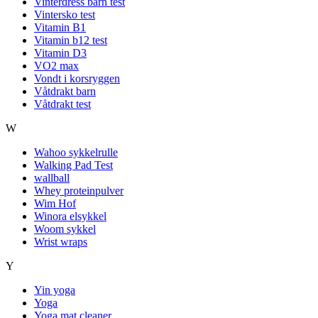
Vinterdress barn test
Vintersko test
Vitamin B1
Vitamin b12 test
Vitamin D3
VO2 max
Vondt i korsryggen
Våtdrakt barn
Våtdrakt test
W
Wahoo sykkelrulle
Walking Pad Test
wallball
Whey proteinpulver
Wim Hof
Winora elsykkel
Woom sykkel
Wrist wraps
Y
Yin yoga
Yoga
Yoga mat cleaner