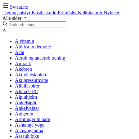
Sweat.no
Treningsutstyr
Kosttilskudd
Friluftsliv
Kalkulatorer
Nyheter
Alle sider
A
A vitamin
Abilica tredemølle
Acai
Aerob og anaerob trening
Airtrack
Akebrett
Aktivitetsklokke
Akupressurmatte
Alfalfaspirer
Alpha GPC
Alpinhjelm
Ankelstøtte
Ankelvekter
Apigenin
Armringer til barn
Ashtanga yoga
Ashwagandha
Assault bike