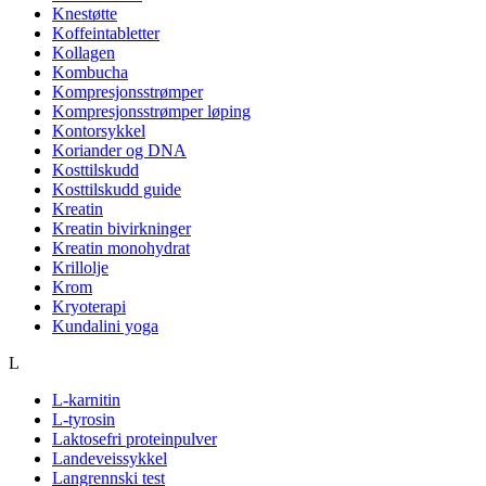
Knestøtte
Koffeintabletter
Kollagen
Kombucha
Kompresjonsstrømper
Kompresjonsstrømper løping
Kontorsykkel
Koriander og DNA
Kosttilskudd
Kosttilskudd guide
Kreatin
Kreatin bivirkninger
Kreatin monohydrat
Krillolje
Krom
Kryoterapi
Kundalini yoga
L
L-karnitin
L-tyrosin
Laktosefri proteinpulver
Landeveissykkel
Langrennski test