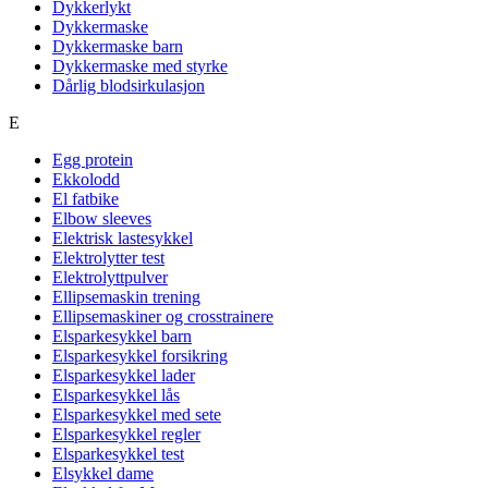
Dykkerlykt
Dykkermaske
Dykkermaske barn
Dykkermaske med styrke
Dårlig blodsirkulasjon
E
Egg protein
Ekkolodd
El fatbike
Elbow sleeves
Elektrisk lastesykkel
Elektrolytter test
Elektrolyttpulver
Ellipsemaskin trening
Ellipsemaskiner og crosstrainere
Elsparkesykkel barn
Elsparkesykkel forsikring
Elsparkesykkel lader
Elsparkesykkel lås
Elsparkesykkel med sete
Elsparkesykkel regler
Elsparkesykkel test
Elsykkel dame