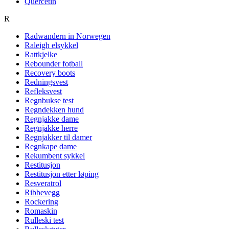
Quercetin
R
Radwandern in Norwegen
Raleigh elsykkel
Rattkjelke
Rebounder fotball
Recovery boots
Redningsvest
Refleksvest
Regnbukse test
Regndekken hund
Regnjakke dame
Regnjakke herre
Regnjakker til damer
Regnkape dame
Rekumbent sykkel
Restitusjon
Restitusjon etter løping
Resveratrol
Ribbevegg
Rockering
Romaskin
Rulleski test