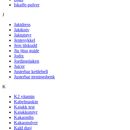
Iskaffe-pulver
J
Jaktdress
Jaktkniv
Jaktutstyr
Jentesykkel
Jern tilskudd
Jiu jitsu guide
Jodix
Jordingslaken
Juicer
Justerbar kettlebell
Justerbar treningsbenk
K
K2 vitamin
Kabelmaskin
Kajakk test
Kajakkutstyr
Kakaonibs
Kakaopulver
Kald dusj