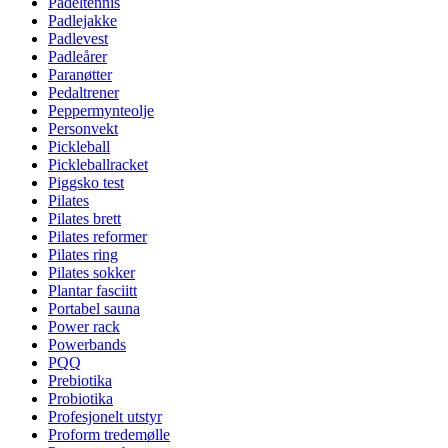
Padeltennis
Padlejakke
Padlevest
Padleårer
Paranøtter
Pedaltrener
Peppermynteolje
Personvekt
Pickleball
Pickleballracket
Piggsko test
Pilates
Pilates brett
Pilates reformer
Pilates ring
Pilates sokker
Plantar fasciitt
Portabel sauna
Power rack
Powerbands
PQQ
Prebiotika
Probiotika
Profesjonelt utstyr
Proform tredemølle