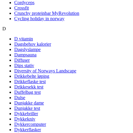
Cordyceps
Crossfit
Crunchy proteinbar MyRevolution
Cycling holiday in norway
D
D vitamin
Dagsbehov kalorier
Dagslyslampe
Dampsauna
Diffuser
Dips stativ
Diversity of Norways Landscape
Drikkebelte løping
Drikkeflaske test
Drikkesekk test
Duffelbag test
Dulse
Dunjakke dame
Dunjakke test
Dykkebriller
Dykkekniv
Dykkercomputer
Dykkerflasker