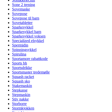
Solsikkelecitin
Sone 2 trening
Sovemaske
Sovepose
Sovepose til barn
Sovetabletter
Sparkesykkel
Sparkesykkel barn
Sparkesykkel voksen
Specialized elsykkel
Spermidin
Spinningsykkel
Spirulina
Sportamore rabattkode
Sports bh
Sportsdrikke
Sportsmaster tredemølle
Squash racket
Squash sko
Stakemaskin
Stepkasse
Stepmaskin
Stiv nakke
Storborre
Stormkjokken