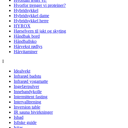
Hvordan tester vi?
Hvorfor trenger vi proteiner?
Hybridsykkel
Hybridsykkel dame
Hybridsykkel herre
HYROX
Hørselvern til jakt og skyting
Håndbak bord
Håndballsko
Hårvekst rødlys
Hårvitaminer
I
Idealvekt
Infrarød badstu
Infrarød yogamatte
Ingefærpulver
Innebandykolle
Intermittent fasting
Intervalltrening
Inversion table
IR sauna bivirkninger
Isbad
Isfiske guide
Isjias