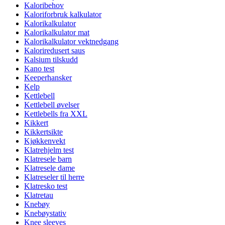
Kaloribehov
Kaloriforbruk kalkulator
Kalorikalkulator
Kalorikalkulator mat
Kalorikalkulator vektnedgang
Kaloriredusert saus
Kalsium tilskudd
Kano test
Keeperhansker
Kelp
Kettlebell
Kettlebell øvelser
Kettlebells fra XXL
Kikkert
Kikkertsikte
Kjøkkenvekt
Klatrehjelm test
Klatresele barn
Klatresele dame
Klatreseler til herre
Klatresko test
Klatretau
Knebøy
Knebøystativ
Knee sleeves