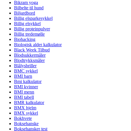
Bikram yoga
Bilbelte til hund
Biljardbord
Billig elsparkesykkel
Billig elsykkel
Billig proteinpulver
Billig tredemølle
Biohacking
Biologisk alder kalkulator
Black Week Tilbud
Blodsukkermåler
Blodtrykksmåler
Blålysbriller
BMC sykkel
BMI barn
Bmi kalkulator
BMI kvinner
BMI menn
BMI tabell
BMR kalkulator
BMX hjelm
BMX sykkel
Bokhvete
Boksehanske
Boksehansker test