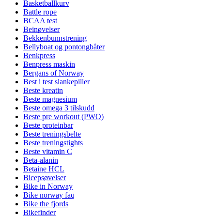
Basketballkurv
Battle rope
BCAA test
Beinøvelser
Bekkenbunnstrening
Bellyboat og pontongbåter
Benkpress
Benpress maskin
Bergans of Norway
Best i test slankepiller
Beste kreatin
Beste magnesium
Beste omega 3 tilskudd
Beste pre workout (PWO)
Beste proteinbar
Beste treningsbelte
Beste treningstights
Beste vitamin C
Beta-alanin
Betaine HCL
Bicepsøvelser
Bike in Norway
Bike norway faq
Bike the fjords
Bikefinder