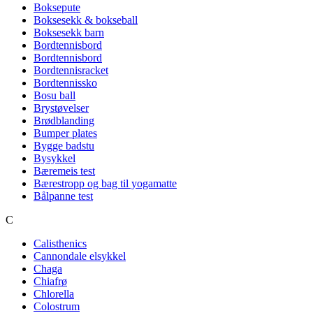
Boksepute
Boksesekk & bokseball
Boksesekk barn
Bordtennisbord
Bordtennisbord
Bordtennisracket
Bordtennissko
Bosu ball
Brystøvelser
Brødblanding
Bumper plates
Bygge badstu
Bysykkel
Bæremeis test
Bærestropp og bag til yogamatte
Bålpanne test
C
Calisthenics
Cannondale elsykkel
Chaga
Chiafrø
Chlorella
Colostrum