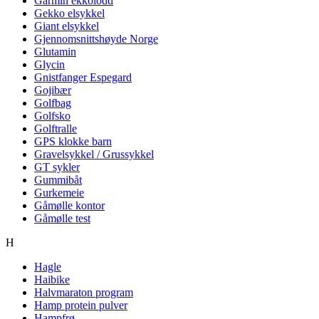
Garmin ekkolodd
Gekko elsykkel
Giant elsykkel
Gjennomsnittshøyde Norge
Glutamin
Glycin
Gnistfanger Espegard
Gojibær
Golfbag
Golfsko
Golftralle
GPS klokke barn
Gravelsykkel / Grussykkel
GT sykler
Gummibåt
Gurkemeie
Gåmølle kontor
Gåmølle test
H
Hagle
Haibike
Halvmaraton program
Hamp protein pulver
Hampfrø