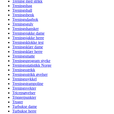
Trening med strikk
Treningsbag
Treningsball
Treningsbenk
Treningsdagbok
Treningsgulv
Treningshansker
Treningsjakke dame
Treningsjakke herre
Treningsklokke test
Treningsklær dame
Treningsklær herre
Treningsmatte
Treningsprogram styrke
Treningsstatistikk Norge
Treningsstrikk
Treningsstrikk øvelser
Treningssykkel
Treningstrampoline
Treningsvekter
Tricepsøvelser
Triggerpunkter
Truger
Turbukse dame
Turbukse herre