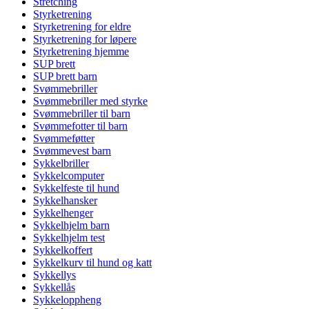
Stretching
Styrketrening
Styrketrening for eldre
Styrketrening for løpere
Styrketrening hjemme
SUP brett
SUP brett barn
Svømmebriller
Svømmebriller med styrke
Svømmebriller til barn
Svømmefotter til barn
Svømmeføtter
Svømmevest barn
Sykkelbriller
Sykkelcomputer
Sykkelfeste til hund
Sykkelhansker
Sykkelhenger
Sykkelhjelm barn
Sykkelhjelm test
Sykkelkoffert
Sykkelkurv til hund og katt
Sykkellys
Sykkellås
Sykkeloppheng