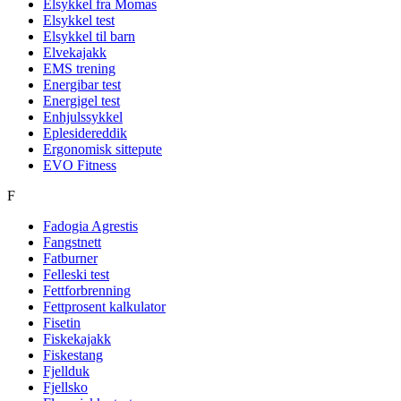
Elsykkel fra Momas
Elsykkel test
Elsykkel til barn
Elvekajakk
EMS trening
Energibar test
Energigel test
Enhjulssykkel
Eplesidereddik
Ergonomisk sittepute
EVO Fitness
F
Fadogia Agrestis
Fangstnett
Fatburner
Felleski test
Fettforbrenning
Fettprosent kalkulator
Fisetin
Fiskekajakk
Fiskestang
Fjellduk
Fjellsko