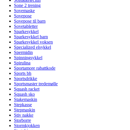
Solsikkelecitin
Sone 2 trening
Sovemaske
Sovepose
Sovepose til barn
Sovetabletter
Sparkesykkel
Sparkesykkel barn
Sparkesykkel voksen
Specialized elsykkel
Spermidin
Spinningsykkel
Spirulina
Sportamore rabattkode
Sports bh
Sportsdrikke
Sportsmaster tredemølle
Squash racket
Squash sko
Stakemaskin
Stepkasse
Stepmaskin
Stiv nakke
Storborre
Stormkjokken