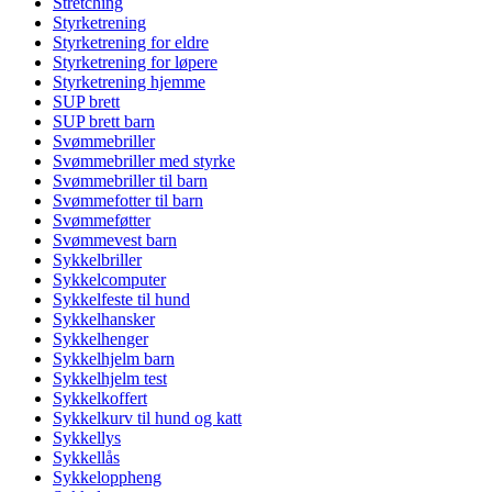
Stretching
Styrketrening
Styrketrening for eldre
Styrketrening for løpere
Styrketrening hjemme
SUP brett
SUP brett barn
Svømmebriller
Svømmebriller med styrke
Svømmebriller til barn
Svømmefotter til barn
Svømmeføtter
Svømmevest barn
Sykkelbriller
Sykkelcomputer
Sykkelfeste til hund
Sykkelhansker
Sykkelhenger
Sykkelhjelm barn
Sykkelhjelm test
Sykkelkoffert
Sykkelkurv til hund og katt
Sykkellys
Sykkellås
Sykkeloppheng