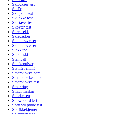
Skibukser test
SkiErg
Skihjelm test
Skijakke test
Skistaver test
Skoyter test
Skredsekk
Skredsøker
Skulderøvelser
Skulderøvelser
Slakkline
Slalomski
Slamball
Slankepulver
Slyngetrening
Smartklokke barn
Smartklokke dame
Smartklokke test
Smartring
Smith maskin
Snorkelsett
Snowboard test
Softshell jakke test
Solsikkekjerner