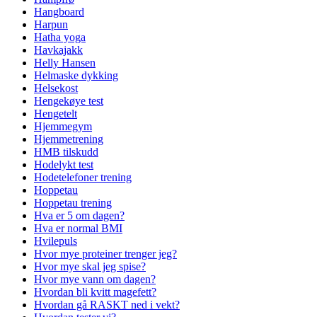
Hangboard
Harpun
Hatha yoga
Havkajakk
Helly Hansen
Helmaske dykking
Helsekost
Hengekøye test
Hengetelt
Hjemmegym
Hjemmetrening
HMB tilskudd
Hodelykt test
Hodetelefoner trening
Hoppetau
Hoppetau trening
Hva er 5 om dagen?
Hva er normal BMI
Hvilepuls
Hvor mye proteiner trenger jeg?
Hvor mye skal jeg spise?
Hvor mye vann om dagen?
Hvordan bli kvitt magefett?
Hvordan gå RASKT ned i vekt?