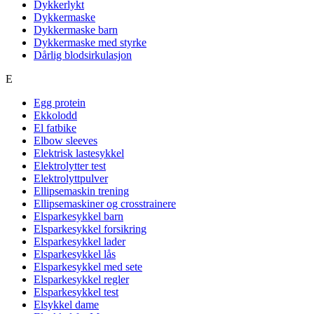
Dykkerlykt
Dykkermaske
Dykkermaske barn
Dykkermaske med styrke
Dårlig blodsirkulasjon
E
Egg protein
Ekkolodd
El fatbike
Elbow sleeves
Elektrisk lastesykkel
Elektrolytter test
Elektrolyttpulver
Ellipsemaskin trening
Ellipsemaskiner og crosstrainere
Elsparkesykkel barn
Elsparkesykkel forsikring
Elsparkesykkel lader
Elsparkesykkel lås
Elsparkesykkel med sete
Elsparkesykkel regler
Elsparkesykkel test
Elsykkel dame