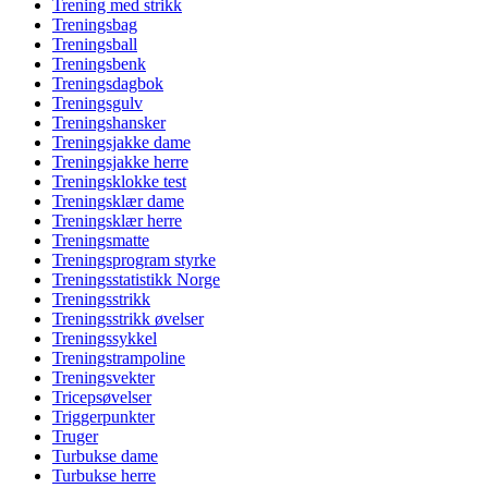
Trening med strikk
Treningsbag
Treningsball
Treningsbenk
Treningsdagbok
Treningsgulv
Treningshansker
Treningsjakke dame
Treningsjakke herre
Treningsklokke test
Treningsklær dame
Treningsklær herre
Treningsmatte
Treningsprogram styrke
Treningsstatistikk Norge
Treningsstrikk
Treningsstrikk øvelser
Treningssykkel
Treningstrampoline
Treningsvekter
Tricepsøvelser
Triggerpunkter
Truger
Turbukse dame
Turbukse herre