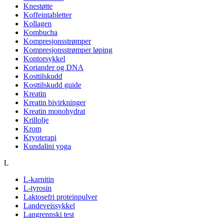
Knestøtte
Koffeintabletter
Kollagen
Kombucha
Kompresjonsstrømper
Kompresjonsstrømper løping
Kontorsykkel
Koriander og DNA
Kosttilskudd
Kosttilskudd guide
Kreatin
Kreatin bivirkninger
Kreatin monohydrat
Krillolje
Krom
Kryoterapi
Kundalini yoga
L
L-karnitin
L-tyrosin
Laktosefri proteinpulver
Landeveissykkel
Langrennski test