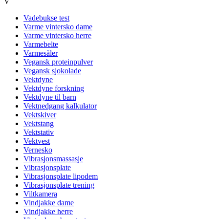
V
Vadebukse test
Varme vintersko dame
Varme vintersko herre
Varmebelte
Varmesåler
Vegansk proteinpulver
Vegansk sjokolade
Vektdyne
Vektdyne forskning
Vektdyne til barn
Vektnedgang kalkulator
Vektskiver
Vektstang
Vektstativ
Vektvest
Vernesko
Vibrasjonsmassasje
Vibrasjonsplate
Vibrasjonsplate lipodem
Vibrasjonsplate trening
Viltkamera
Vindjakke dame
Vindjakke herre