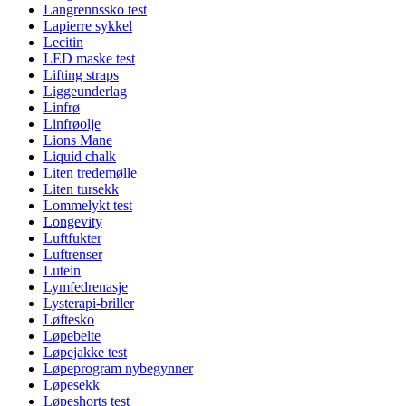
Langrennssko test
Lapierre sykkel
Lecitin
LED maske test
Lifting straps
Liggeunderlag
Linfrø
Linfrøolje
Lions Mane
Liquid chalk
Liten tredemølle
Liten tursekk
Lommelykt test
Longevity
Luftfukter
Luftrenser
Lutein
Lymfedrenasje
Lysterapi-briller
Løftesko
Løpebelte
Løpejakke test
Løpeprogram nybegynner
Løpesekk
Løpeshorts test