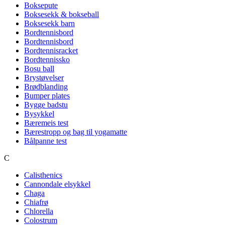
Boksepute
Boksesekk & bokseball
Boksesekk barn
Bordtennisbord
Bordtennisbord
Bordtennisracket
Bordtennissko
Bosu ball
Brystøvelser
Brødblanding
Bumper plates
Bygge badstu
Bysykkel
Bæremeis test
Bærestropp og bag til yogamatte
Bålpanne test
C
Calisthenics
Cannondale elsykkel
Chaga
Chiafrø
Chlorella
Colostrum