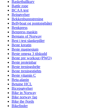
Basketballkurv
Battle rope
BCAA test
Beinøvelser
Bekkenbunnstrening
Bellyboat og pontongbåter
Benkpress
Benpress maskin
Bergans of Norway
Best i test slankepiller
Beste kreatin
Beste magnesium
Beste omega 3 tilskudd
Beste pre workout (PWO)
Beste proteinbar
Beste treningsbelte
Beste treningstights
Beste vitamin C
Beta-alanin
Betaine HCL
Bicepsøvelser
Bike in Norway
Bike norway faq
Bike the fjords
Bikefinder