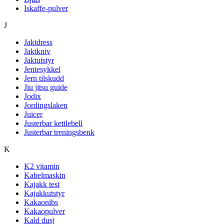
Iskaffe-pulver
J
Jaktdress
Jaktkniv
Jaktutstyr
Jentesykkel
Jern tilskudd
Jiu jitsu guide
Jodix
Jordingslaken
Juicer
Justerbar kettlebell
Justerbar treningsbenk
K
K2 vitamin
Kabelmaskin
Kajakk test
Kajakkutstyr
Kakaonibs
Kakaopulver
Kald dusj