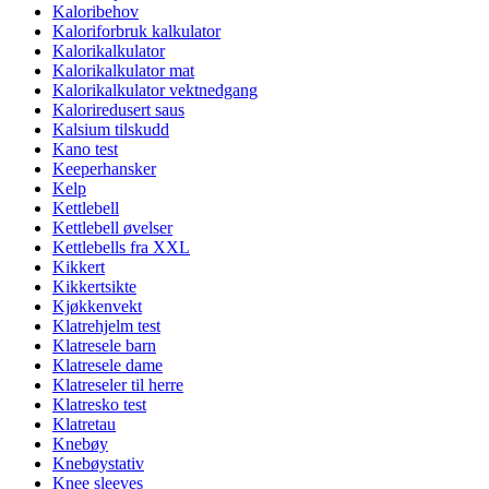
Kaloribehov
Kaloriforbruk kalkulator
Kalorikalkulator
Kalorikalkulator mat
Kalorikalkulator vektnedgang
Kaloriredusert saus
Kalsium tilskudd
Kano test
Keeperhansker
Kelp
Kettlebell
Kettlebell øvelser
Kettlebells fra XXL
Kikkert
Kikkertsikte
Kjøkkenvekt
Klatrehjelm test
Klatresele barn
Klatresele dame
Klatreseler til herre
Klatresko test
Klatretau
Knebøy
Knebøystativ
Knee sleeves