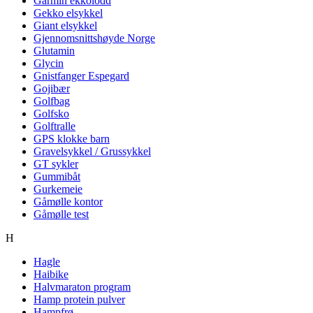
Garmin ekkolodd
Gekko elsykkel
Giant elsykkel
Gjennomsnittshøyde Norge
Glutamin
Glycin
Gnistfanger Espegard
Gojibær
Golfbag
Golfsko
Golftralle
GPS klokke barn
Gravelsykkel / Grussykkel
GT sykler
Gummibåt
Gurkemeie
Gåmølle kontor
Gåmølle test
H
Hagle
Haibike
Halvmaraton program
Hamp protein pulver
Hampfrø