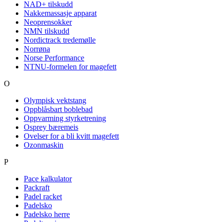
NAD+ tilskudd
Nakkemassasje apparat
Neoprensokker
NMN tilskudd
Nordictrack tredemølle
Norrøna
Norse Performance
NTNU-formelen for magefett
O
Olympisk vektstang
Oppblåsbart boblebad
Oppvarming styrketrening
Osprey bæremeis
Ovelser for a bli kvitt magefett
Ozonmaskin
P
Pace kalkulator
Packraft
Padel racket
Padelsko
Padelsko herre