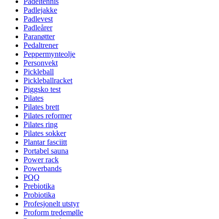
Padeltennis
Padlejakke
Padlevest
Padleårer
Paranøtter
Pedaltrener
Peppermynteolje
Personvekt
Pickleball
Pickleballracket
Piggsko test
Pilates
Pilates brett
Pilates reformer
Pilates ring
Pilates sokker
Plantar fasciitt
Portabel sauna
Power rack
Powerbands
PQQ
Prebiotika
Probiotika
Profesjonelt utstyr
Proform tredemølle