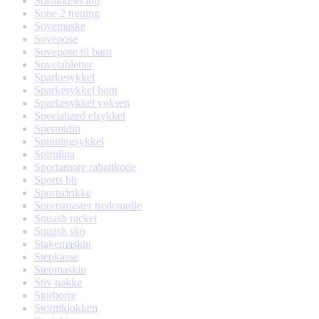
Solsikkelecitin
Sone 2 trening
Sovemaske
Sovepose
Sovepose til barn
Sovetabletter
Sparkesykkel
Sparkesykkel barn
Sparkesykkel voksen
Specialized elsykkel
Spermidin
Spinningsykkel
Spirulina
Sportamore rabattkode
Sports bh
Sportsdrikke
Sportsmaster tredemølle
Squash racket
Squash sko
Stakemaskin
Stepkasse
Stepmaskin
Stiv nakke
Storborre
Stormkjokken