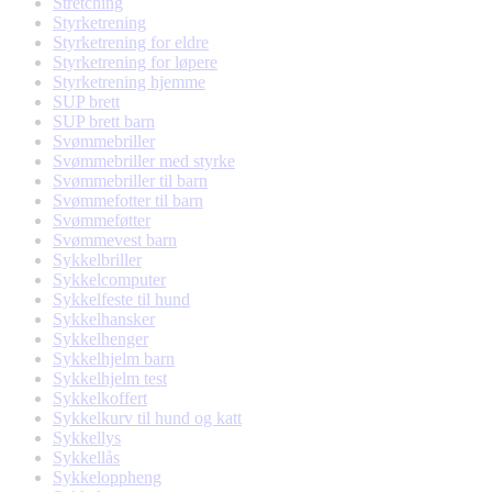
Stretching
Styrketrening
Styrketrening for eldre
Styrketrening for løpere
Styrketrening hjemme
SUP brett
SUP brett barn
Svømmebriller
Svømmebriller med styrke
Svømmebriller til barn
Svømmefotter til barn
Svømmeføtter
Svømmevest barn
Sykkelbriller
Sykkelcomputer
Sykkelfeste til hund
Sykkelhansker
Sykkelhenger
Sykkelhjelm barn
Sykkelhjelm test
Sykkelkoffert
Sykkelkurv til hund og katt
Sykkellys
Sykkellås
Sykkeloppheng