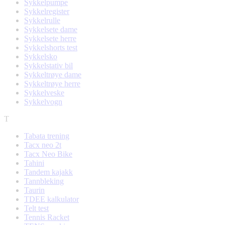
Sykkelpumpe
Sykkelregister
Sykkelrulle
Sykkelsete dame
Sykkelsete herre
Sykkelshorts test
Sykkelsko
Sykkelstativ bil
Sykkeltrøye dame
Sykkeltrøye herre
Sykkelveske
Sykkelvogn
T
Tabata trening
Tacx neo 2t
Tacx Neo Bike
Tahini
Tandem kajakk
Tannbleking
Taurin
TDEE kalkulator
Telt test
Tennis Racket