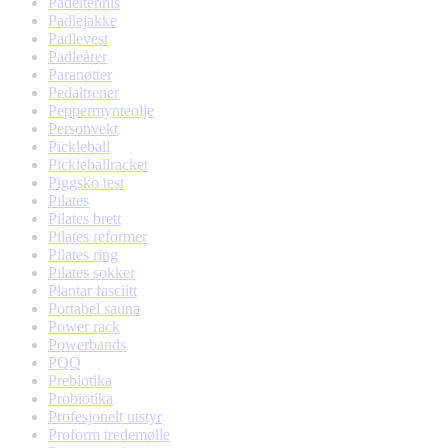
Padeltennis
Padlejakke
Padlevest
Padleårer
Paranøtter
Pedaltrener
Peppermynteolje
Personvekt
Pickleball
Pickleballracket
Piggsko test
Pilates
Pilates brett
Pilates reformer
Pilates ring
Pilates sokker
Plantar fasciitt
Portabel sauna
Power rack
Powerbands
PQQ
Prebiotika
Probiotika
Profesjonelt utstyr
Proform tredemølle