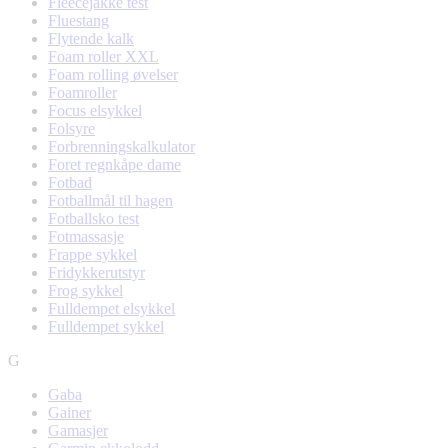
Fleecejakke test
Fluestang
Flytende kalk
Foam roller XXL
Foam rolling øvelser
Foamroller
Focus elsykkel
Folsyre
Forbrenningskalkulator
Foret regnkåpe dame
Fotbad
Fotballmål til hagen
Fotballsko test
Fotmassasje
Frappe sykkel
Fridykkerutstyr
Frog sykkel
Fulldempet elsykkel
Fulldempet sykkel
G
Gaba
Gainer
Gamasjer