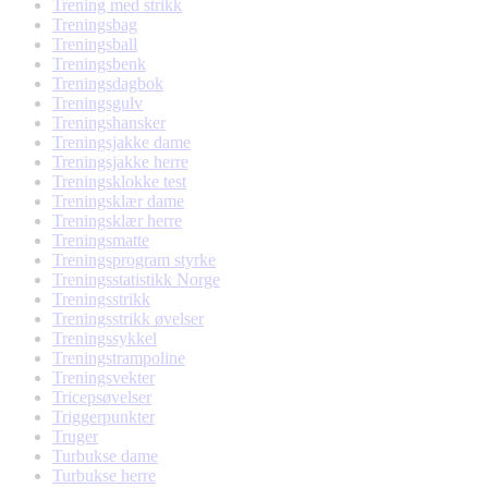
Trening med strikk
Treningsbag
Treningsball
Treningsbenk
Treningsdagbok
Treningsgulv
Treningshansker
Treningsjakke dame
Treningsjakke herre
Treningsklokke test
Treningsklær dame
Treningsklær herre
Treningsmatte
Treningsprogram styrke
Treningsstatistikk Norge
Treningsstrikk
Treningsstrikk øvelser
Treningssykkel
Treningstrampoline
Treningsvekter
Tricepsøvelser
Triggerpunkter
Truger
Turbukse dame
Turbukse herre