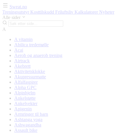
Sweat.no
Treningsutstyr
Kosttilskudd
Friluftsliv
Kalkulatorer
Nyheter
Alle sider
A
A vitamin
Abilica tredemølle
Acai
Aerob og anaerob trening
Airtrack
Akebrett
Aktivitetsklokke
Akupressurmatte
Alfalfaspirer
Alpha GPC
Alpinhjelm
Ankelstøtte
Ankelvekter
Apigenin
Armringer til barn
Ashtanga yoga
Ashwagandha
Assault bike