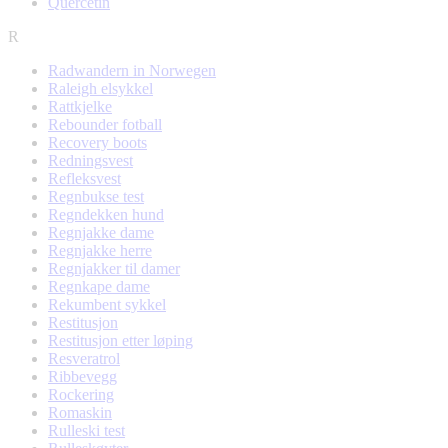
Quercetin
R
Radwandern in Norwegen
Raleigh elsykkel
Rattkjelke
Rebounder fotball
Recovery boots
Redningsvest
Refleksvest
Regnbukse test
Regndekken hund
Regnjakke dame
Regnjakke herre
Regnjakker til damer
Regnkape dame
Rekumbent sykkel
Restitusjon
Restitusjon etter løping
Resveratrol
Ribbevegg
Rockering
Romaskin
Rulleski test