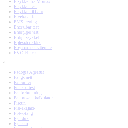
Elsykkel fra Momas
Elsykkel test
Elsykkel til barn
Elvekajakk
EMS trening
Energibar test
Energigel test
Enhjulssykkel
Eplesidereddik
Ergonomisk sittepute
EVO Fitness
F
Fadogia Agrestis
Fangstnett
Fatburner
Felleski test
Fettforbrenning
Fettprosent kalkulator
Fisetin
Fiskekajakk
Fiskestang
Fjellduk
Fjellsko