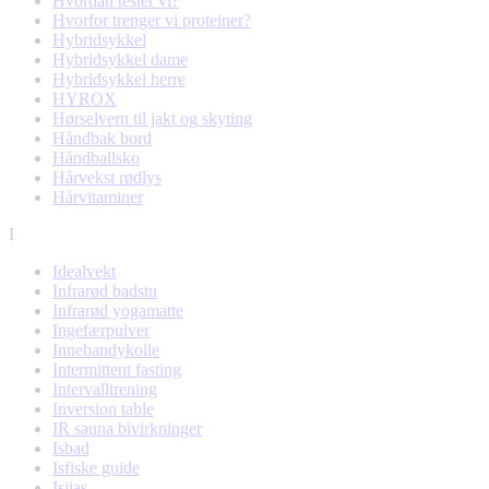
Hvordan tester vi?
Hvorfor trenger vi proteiner?
Hybridsykkel
Hybridsykkel dame
Hybridsykkel herre
HYROX
Hørselvern til jakt og skyting
Håndbak bord
Håndballsko
Hårvekst rødlys
Hårvitaminer
I
Idealvekt
Infrarød badstu
Infrarød yogamatte
Ingefærpulver
Innebandykolle
Intermittent fasting
Intervalltrening
Inversion table
IR sauna bivirkninger
Isbad
Isfiske guide
Isjias