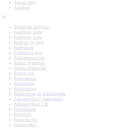
Astaxanthin
Autofagi
B
Badedrakt med ben
Badehette dame
Badehette herre
Badesko til barn
Badestamp
Badminton nett
Badmintonracket
Badstu byggesett
Badstu temperatur
Badstu-ovn
Badstutønne
Balanseball
Balansebrett
Balansepute og balansematte
Balansesykkel / løpesykkel
Balansesykkel 2 år
Barnekajakk
Barnesete
Barneski test
Barnesykkel