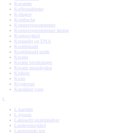
Knestøtte
Koffeintabletter
Kollagen
Kombucha
Kompresjonsstrømper
Kompresjonsstrømper løping
Kontorsykkel
Koriander og DNA
Kosttilskudd
Kosttilskudd guide
Kreatin
Kreatin bivirkninger
Kreatin monohydrat
Krillolje
Krom
Kryoterapi
Kundalini yoga
L
L-karnitin
L-tyrosin
Laktosefri proteinpulver
Landeveissykkel
Langrennski test