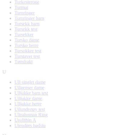
Turkesterone
Turmat
Turnringer
Turnringer barn
Tursekk barn
Tursekk test
Tursekker
Tursko dame
Tursko herre
Tursokker test
Turstaver test
Tørrdrakt
U
Ull singlet dame
Ullgenser dame
Ulljakke barn test
Ulljakke dame
Ulljakke herre
Ullundertøy test
Ultrahuman Ring
Urolithin A
Utendørs badstu