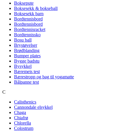
Boksepute
Boksesekk & bokseball
Boksesekk barn
Bordtennisbord
Bordtennisbord
Bordtennisracket
Bordtennissko
Bosu ball
Brystøvelser
Brødblanding
Bumper plates
Bygge badstu
Bysykkel
Bæremeis test
Bærestropp og bag til yogamatte
Bålpanne test
C
Calisthenics
Cannondale elsykkel
Chaga
Chiafrø
Chlorella
Colostrum