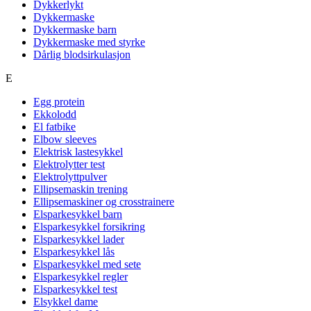
Dykkerlykt
Dykkermaske
Dykkermaske barn
Dykkermaske med styrke
Dårlig blodsirkulasjon
E
Egg protein
Ekkolodd
El fatbike
Elbow sleeves
Elektrisk lastesykkel
Elektrolytter test
Elektrolyttpulver
Ellipsemaskin trening
Ellipsemaskiner og crosstrainere
Elsparkesykkel barn
Elsparkesykkel forsikring
Elsparkesykkel lader
Elsparkesykkel lås
Elsparkesykkel med sete
Elsparkesykkel regler
Elsparkesykkel test
Elsykkel dame