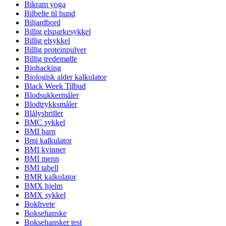
Bikram yoga
Bilbelte til hund
Biljardbord
Billig elsparkesykkel
Billig elsykkel
Billig proteinpulver
Billig tredemølle
Biohacking
Biologisk alder kalkulator
Black Week Tilbud
Blodsukkermåler
Blodtrykksmåler
Blålysbriller
BMC sykkel
BMI barn
Bmi kalkulator
BMI kvinner
BMI menn
BMI tabell
BMR kalkulator
BMX hjelm
BMX sykkel
Bokhvete
Boksehanske
Boksehansker test