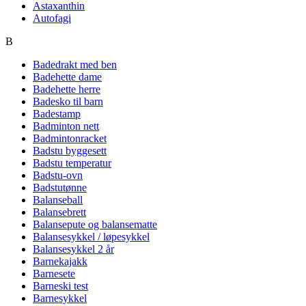
Astaxanthin
Autofagi
B
Badedrakt med ben
Badehette dame
Badehette herre
Badesko til barn
Badestamp
Badminton nett
Badmintonracket
Badstu byggesett
Badstu temperatur
Badstu-ovn
Badstutønne
Balanseball
Balansebrett
Balansepute og balansematte
Balansesykkel / løpesykkel
Balansesykkel 2 år
Barnekajakk
Barnesete
Barneski test
Barnesykkel