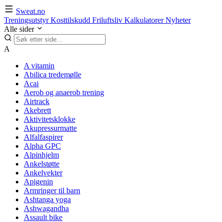
Sweat.no
Treningsutstyr
Kosttilskudd
Friluftsliv
Kalkulatorer
Nyheter
Alle sider
A
A vitamin
Abilica tredemølle
Acai
Aerob og anaerob trening
Airtrack
Akebrett
Aktivitetsklokke
Akupressurmatte
Alfalfaspirer
Alpha GPC
Alpinhjelm
Ankelstøtte
Ankelvekter
Apigenin
Armringer til barn
Ashtanga yoga
Ashwagandha
Assault bike