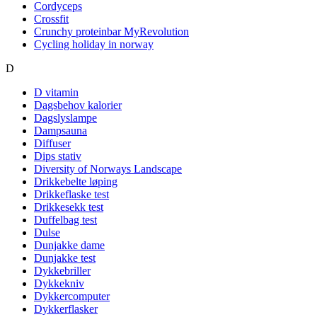
Cordyceps
Crossfit
Crunchy proteinbar MyRevolution
Cycling holiday in norway
D
D vitamin
Dagsbehov kalorier
Dagslyslampe
Dampsauna
Diffuser
Dips stativ
Diversity of Norways Landscape
Drikkebelte løping
Drikkeflaske test
Drikkesekk test
Duffelbag test
Dulse
Dunjakke dame
Dunjakke test
Dykkebriller
Dykkekniv
Dykkercomputer
Dykkerflasker