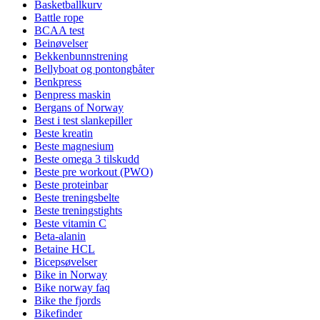
Basketballkurv
Battle rope
BCAA test
Beinøvelser
Bekkenbunnstrening
Bellyboat og pontongbåter
Benkpress
Benpress maskin
Bergans of Norway
Best i test slankepiller
Beste kreatin
Beste magnesium
Beste omega 3 tilskudd
Beste pre workout (PWO)
Beste proteinbar
Beste treningsbelte
Beste treningstights
Beste vitamin C
Beta-alanin
Betaine HCL
Bicepsøvelser
Bike in Norway
Bike norway faq
Bike the fjords
Bikefinder