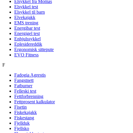
Elsykkel fra Momas
Elsykkel test
Elsykkel til barn
Elvekajakk
EMS trening
Energibar test
Energigel test
Enhjulssykkel
Eplesidereddik
Ergonomisk sittepute
EVO Fitness
F
Fadogia Agrestis
Fangstnett
Fatburner
Felleski test
Fettforbrenning
Fettprosent kalkulator
Fisetin
Fiskekajakk
Fiskestang
Fjellduk
Fjellsko