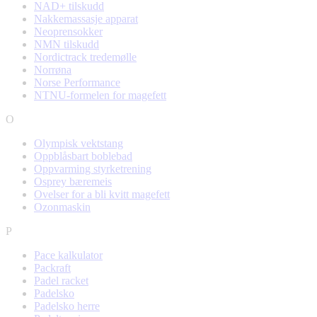
NAD+ tilskudd
Nakkemassasje apparat
Neoprensokker
NMN tilskudd
Nordictrack tredemølle
Norrøna
Norse Performance
NTNU-formelen for magefett
O
Olympisk vektstang
Oppblåsbart boblebad
Oppvarming styrketrening
Osprey bæremeis
Ovelser for a bli kvitt magefett
Ozonmaskin
P
Pace kalkulator
Packraft
Padel racket
Padelsko
Padelsko herre