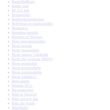
Basketballkurv
Battle rope
BCAA test
Beinøvelser
Bekkenbunnstrening
Bellyboat og pontongbåter
Benkpress
Benpress maskin
Bergans of Norway
Best i test slankepiller
Beste kreatin
Beste magnesium
Beste omega 3 tilskudd
Beste pre workout (PWO)
Beste proteinbar
Beste treningsbelte
Beste treningstights
Beste vitamin C
Beta-alanin
Betaine HCL
Bicepsøvelser
Bike in Norway
Bike norway faq
Bike the fjords
Bikefinder