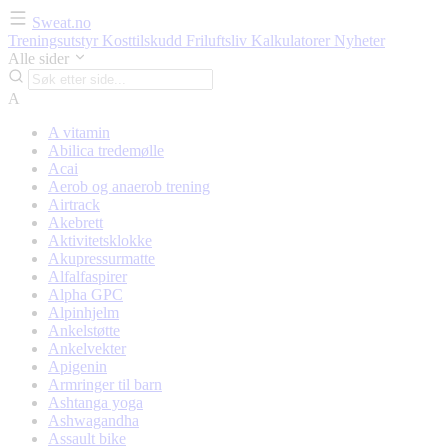
Sweat.no
Treningsutstyr
Kosttilskudd
Friluftsliv
Kalkulatorer
Nyheter
Alle sider
A
A vitamin
Abilica tredemølle
Acai
Aerob og anaerob trening
Airtrack
Akebrett
Aktivitetsklokke
Akupressurmatte
Alfalfaspirer
Alpha GPC
Alpinhjelm
Ankelstøtte
Ankelvekter
Apigenin
Armringer til barn
Ashtanga yoga
Ashwagandha
Assault bike