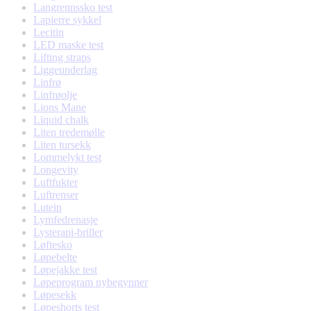
Langrennssko test
Lapierre sykkel
Lecitin
LED maske test
Lifting straps
Liggeunderlag
Linfrø
Linfrøolje
Lions Mane
Liquid chalk
Liten tredemølle
Liten tursekk
Lommelykt test
Longevity
Luftfukter
Luftrenser
Lutein
Lymfedrenasje
Lysterapi-briller
Løftesko
Løpebelte
Løpejakke test
Løpeprogram nybegynner
Løpesekk
Løpeshorts test