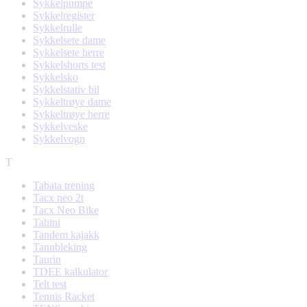
Sykkelpumpe
Sykkelregister
Sykkelrulle
Sykkelsete dame
Sykkelsete herre
Sykkelshorts test
Sykkelsko
Sykkelstativ bil
Sykkeltrøye dame
Sykkeltrøye herre
Sykkelveske
Sykkelvogn
T
Tabata trening
Tacx neo 2t
Tacx Neo Bike
Tahini
Tandem kajakk
Tannbleking
Taurin
TDEE kalkulator
Telt test
Tennis Racket