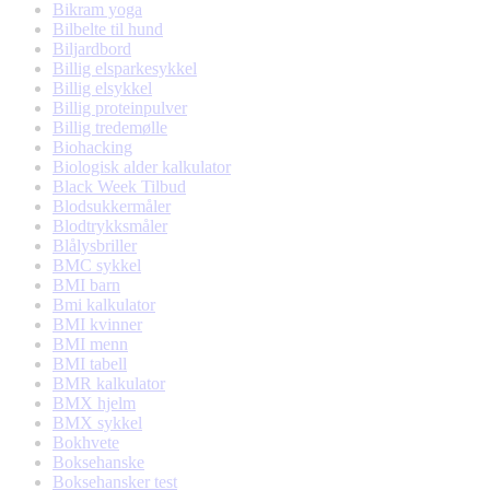
Bikram yoga
Bilbelte til hund
Biljardbord
Billig elsparkesykkel
Billig elsykkel
Billig proteinpulver
Billig tredemølle
Biohacking
Biologisk alder kalkulator
Black Week Tilbud
Blodsukkermåler
Blodtrykksmåler
Blålysbriller
BMC sykkel
BMI barn
Bmi kalkulator
BMI kvinner
BMI menn
BMI tabell
BMR kalkulator
BMX hjelm
BMX sykkel
Bokhvete
Boksehanske
Boksehansker test