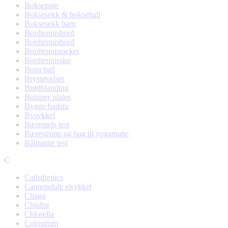
Boksepute
Boksesekk & bokseball
Boksesekk barn
Bordtennisbord
Bordtennisbord
Bordtennisracket
Bordtennissko
Bosu ball
Brystøvelser
Brødblanding
Bumper plates
Bygge badstu
Bysykkel
Bæremeis test
Bærestropp og bag til yogamatte
Bålpanne test
C
Calisthenics
Cannondale elsykkel
Chaga
Chiafrø
Chlorella
Colostrum