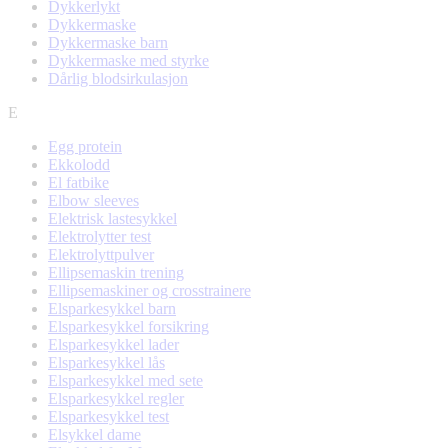
Dykkerlykt
Dykkermaske
Dykkermaske barn
Dykkermaske med styrke
Dårlig blodsirkulasjon
E
Egg protein
Ekkolodd
El fatbike
Elbow sleeves
Elektrisk lastesykkel
Elektrolytter test
Elektrolyttpulver
Ellipsemaskin trening
Ellipsemaskiner og crosstrainere
Elsparkesykkel barn
Elsparkesykkel forsikring
Elsparkesykkel lader
Elsparkesykkel lås
Elsparkesykkel med sete
Elsparkesykkel regler
Elsparkesykkel test
Elsykkel dame