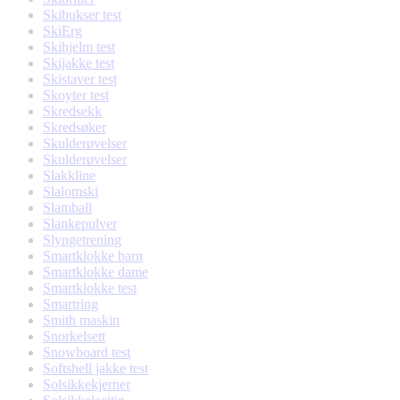
Skibukser test
SkiErg
Skihjelm test
Skijakke test
Skistaver test
Skoyter test
Skredsekk
Skredsøker
Skulderøvelser
Skulderøvelser
Slakkline
Slalomski
Slamball
Slankepulver
Slyngetrening
Smartklokke barn
Smartklokke dame
Smartklokke test
Smartring
Smith maskin
Snorkelsett
Snowboard test
Softshell jakke test
Solsikkekjerner