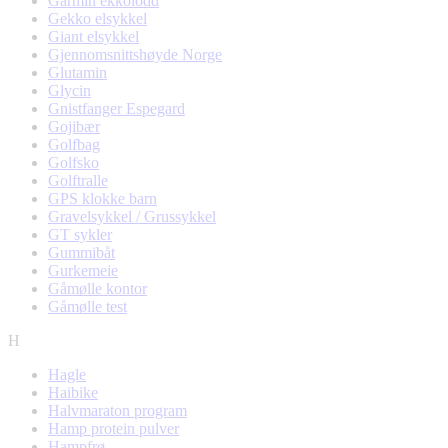
Garmin ekkolodd
Gekko elsykkel
Giant elsykkel
Gjennomsnittshøyde Norge
Glutamin
Glycin
Gnistfanger Espegard
Gojibær
Golfbag
Golfsko
Golftralle
GPS klokke barn
Gravelsykkel / Grussykkel
GT sykler
Gummibåt
Gurkemeie
Gåmølle kontor
Gåmølle test
H
Hagle
Haibike
Halvmaraton program
Hamp protein pulver
Hampfrø