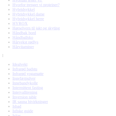
Hvordan tester vi?
Hvorfor trenger vi proteiner?
Hybridsykkel
Hybridsykkel dame
Hybridsykkel herre
HYROX
Hørselvern til jakt og skyting
Håndbak bord
Håndballsko
Hårvekst rødlys
Hårvitaminer
I
Idealvekt
Infrarød badstu
Infrarød yogamatte
Ingefærpulver
Innebandykolle
Intermittent fasting
Intervalltrening
Inversion table
IR sauna bivirkninger
Isbad
Isfiske guide
Isjias