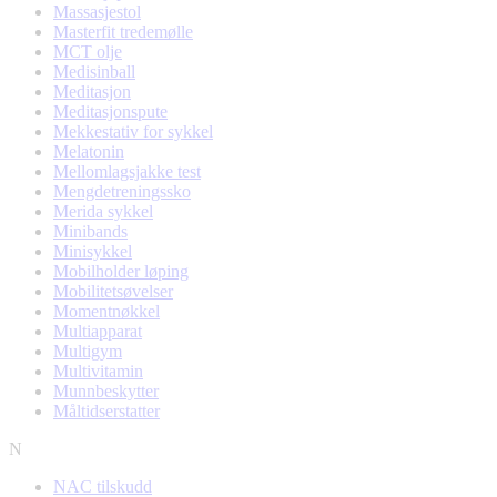
Massasjestol
Masterfit tredemølle
MCT olje
Medisinball
Meditasjon
Meditasjonspute
Mekkestativ for sykkel
Melatonin
Mellomlagsjakke test
Mengdetreningssko
Merida sykkel
Minibands
Minisykkel
Mobilholder løping
Mobilitetsøvelser
Momentnøkkel
Multiapparat
Multigym
Multivitamin
Munnbeskytter
Måltidserstatter
N
NAC tilskudd