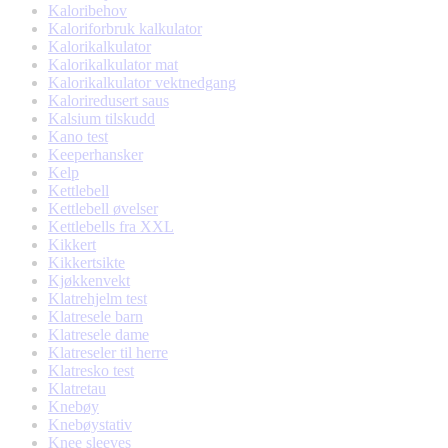
Kaloribehov
Kaloriforbruk kalkulator
Kalorikalkulator
Kalorikalkulator mat
Kalorikalkulator vektnedgang
Kaloriredusert saus
Kalsium tilskudd
Kano test
Keeperhansker
Kelp
Kettlebell
Kettlebell øvelser
Kettlebells fra XXL
Kikkert
Kikkertsikte
Kjøkkenvekt
Klatrehjelm test
Klatresele barn
Klatresele dame
Klatreseler til herre
Klatresko test
Klatretau
Knebøy
Knebøystativ
Knee sleeves