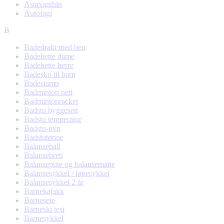
Astaxanthin
Autofagi
B
Badedrakt med ben
Badehette dame
Badehette herre
Badesko til barn
Badestamp
Badminton nett
Badmintonracket
Badstu byggesett
Badstu temperatur
Badstu-ovn
Badstutønne
Balanseball
Balansebrett
Balansepute og balansematte
Balansesykkel / løpesykkel
Balansesykkel 2 år
Barnekajakk
Barnesete
Barneski test
Barnesykkel