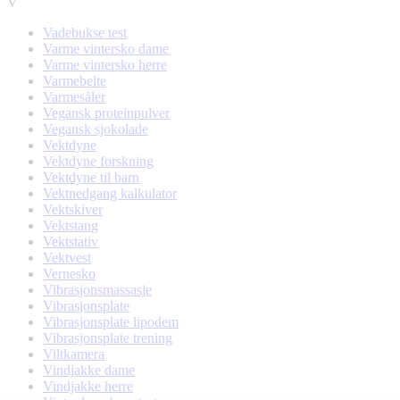
V
Vadebukse test
Varme vintersko dame
Varme vintersko herre
Varmebelte
Varmesåler
Vegansk proteinpulver
Vegansk sjokolade
Vektdyne
Vektdyne forskning
Vektdyne til barn
Vektnedgang kalkulator
Vektskiver
Vektstang
Vektstativ
Vektvest
Vernesko
Vibrasjonsmassasje
Vibrasjonsplate
Vibrasjonsplate lipodem
Vibrasjonsplate trening
Viltkamera
Vindjakke dame
Vindjakke herre