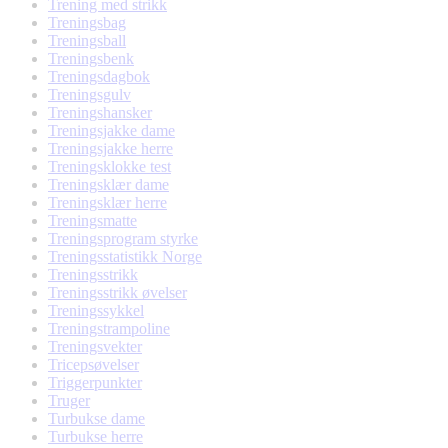
Trening med strikk
Treningsbag
Treningsball
Treningsbenk
Treningsdagbok
Treningsgulv
Treningshansker
Treningsjakke dame
Treningsjakke herre
Treningsklokke test
Treningsklær dame
Treningsklær herre
Treningsmatte
Treningsprogram styrke
Treningsstatistikk Norge
Treningsstrikk
Treningsstrikk øvelser
Treningssykkel
Treningstrampoline
Treningsvekter
Tricepsøvelser
Triggerpunkter
Truger
Turbukse dame
Turbukse herre