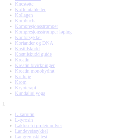
Knestøtte
Koffeintabletter
Kollagen
Kombucha
Kompresjonsstrømper
Kompresjonsstrømper løping
Kontorsykkel
Koriander og DNA
Kosttilskudd
Kosttilskudd guide
Kreatin
Kreatin bivirkninger
Kreatin monohydrat
Krillolje
Krom
Kryoterapi
Kundalini yoga
L
L-karnitin
L-tyrosin
Laktosefri proteinpulver
Landeveissykkel
Langrennski test