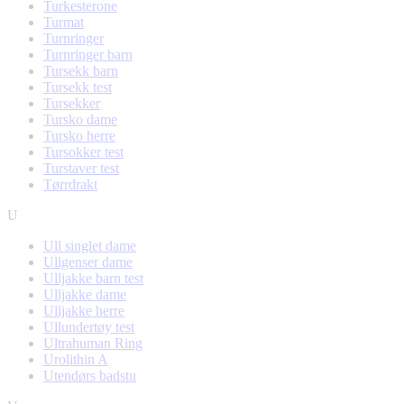
Turkesterone
Turmat
Turnringer
Turnringer barn
Tursekk barn
Tursekk test
Tursekker
Tursko dame
Tursko herre
Tursokker test
Turstaver test
Tørrdrakt
U
Ull singlet dame
Ullgenser dame
Ulljakke barn test
Ulljakke dame
Ulljakke herre
Ullundertøy test
Ultrahuman Ring
Urolithin A
Utendørs badstu