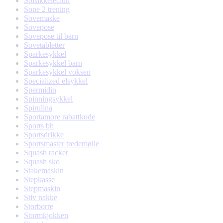
Solsikkelecitin
Sone 2 trening
Sovemaske
Sovepose
Sovepose til barn
Sovetabletter
Sparkesykkel
Sparkesykkel barn
Sparkesykkel voksen
Specialized elsykkel
Spermidin
Spinningsykkel
Spirulina
Sportamore rabattkode
Sports bh
Sportsdrikke
Sportsmaster tredemølle
Squash racket
Squash sko
Stakemaskin
Stepkasse
Stepmaskin
Stiv nakke
Storborre
Stormkjokken