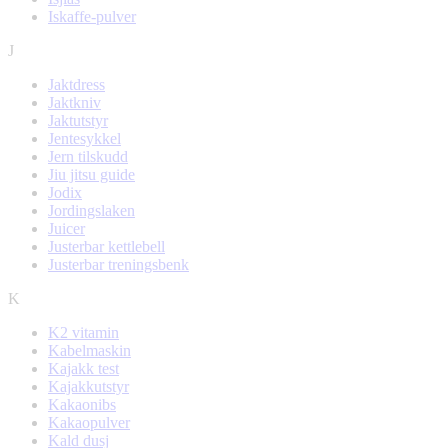
Iskaffe-pulver
J
Jaktdress
Jaktkniv
Jaktutstyr
Jentesykkel
Jern tilskudd
Jiu jitsu guide
Jodix
Jordingslaken
Juicer
Justerbar kettlebell
Justerbar treningsbenk
K
K2 vitamin
Kabelmaskin
Kajakk test
Kajakkutstyr
Kakaonibs
Kakaopulver
Kald dusj