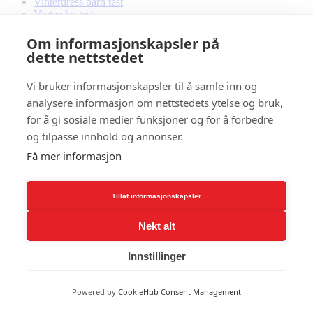
Vinterdress barn test
Vintersko test
Vitamin B1
Vitamin b12 test
Om informasjonskapsler på
Vitamin D3
dette nettstedet
VO2 max
Vondt i korsryggen
Vi bruker informasjonskapsler til å samle inn og
Våtdrakt barn
analysere informasjon om nettstedets ytelse og bruk,
Våtdrakt test
for å gi sosiale medier funksjoner og for å forbedre
W
og tilpasse innhold og annonser.
Wahoo sykkelrulle
Få mer informasjon
Walking Pad Test
wallball
Whey proteinpulver
Tillat informasjonskapsler
Wim Hof
Winora elsykkel
Woom sykkel
Nekt alt
Wrist wraps
Innstillinger
Y
Yin yoga
Powered by
CookieHub Consent Management
Yoga
Yoga mat cleaner