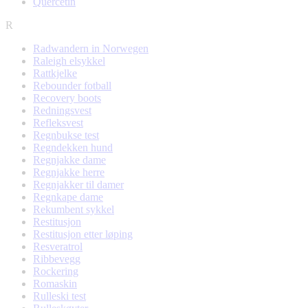
Quercetin
R
Radwandern in Norwegen
Raleigh elsykkel
Rattkjelke
Rebounder fotball
Recovery boots
Redningsvest
Refleksvest
Regnbukse test
Regndekken hund
Regnjakke dame
Regnjakke herre
Regnjakker til damer
Regnkape dame
Rekumbent sykkel
Restitusjon
Restitusjon etter løping
Resveratrol
Ribbevegg
Rockering
Romaskin
Rulleski test