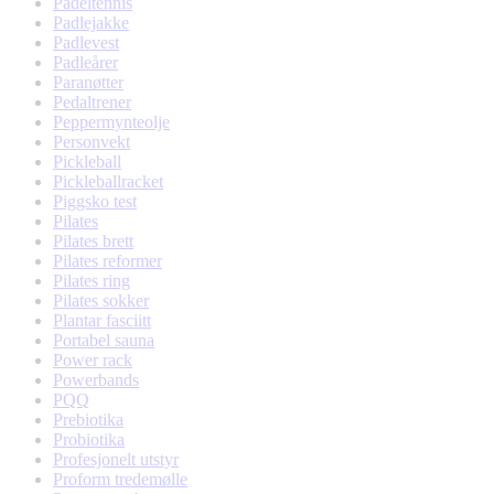
Padeltennis
Padlejakke
Padlevest
Padleårer
Paranøtter
Pedaltrener
Peppermynteolje
Personvekt
Pickleball
Pickleballracket
Piggsko test
Pilates
Pilates brett
Pilates reformer
Pilates ring
Pilates sokker
Plantar fasciitt
Portabel sauna
Power rack
Powerbands
PQQ
Prebiotika
Probiotika
Profesjonelt utstyr
Proform tredemølle