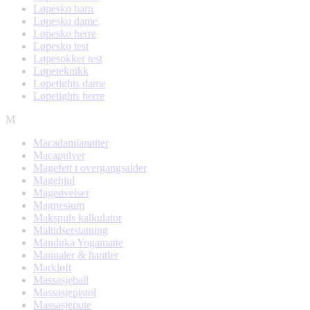
Løpesko barn
Løpesko dame
Løpesko herre
Løpesko test
Løpesokker test
Løpeteknikk
Løpetights dame
Løpetights herre
M
Macadamianøtter
Macapulver
Magefett i overgangsalder
Magehjul
Mageøvelser
Magnesium
Makspuls kalkulator
Maltidserstatning
Manduka Yogamatte
Manualer & hantler
Markløft
Massasjeball
Massasjepistol
Massasjepute