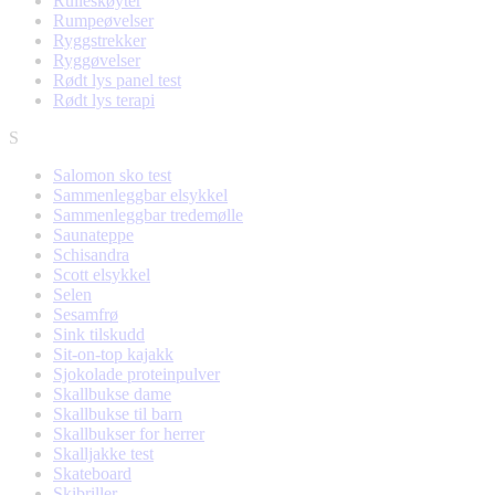
Rulleskøyter
Rumpeøvelser
Ryggstrekker
Ryggøvelser
Rødt lys panel test
Rødt lys terapi
S
Salomon sko test
Sammenleggbar elsykkel
Sammenleggbar tredemølle
Saunateppe
Schisandra
Scott elsykkel
Selen
Sesamfrø
Sink tilskudd
Sit-on-top kajakk
Sjokolade proteinpulver
Skallbukse dame
Skallbukse til barn
Skallbukser for herrer
Skalljakke test
Skateboard
Skibriller