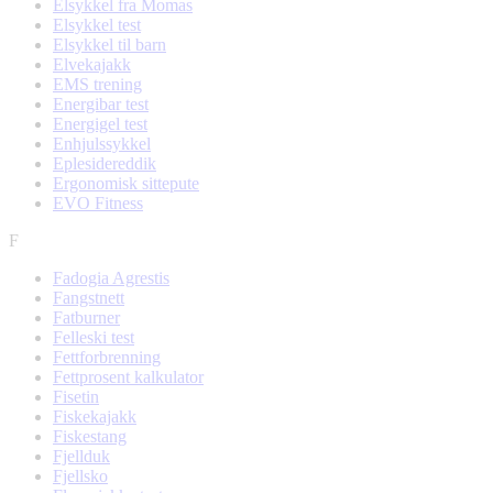
Elsykkel fra Momas
Elsykkel test
Elsykkel til barn
Elvekajakk
EMS trening
Energibar test
Energigel test
Enhjulssykkel
Eplesidereddik
Ergonomisk sittepute
EVO Fitness
F
Fadogia Agrestis
Fangstnett
Fatburner
Felleski test
Fettforbrenning
Fettprosent kalkulator
Fisetin
Fiskekajakk
Fiskestang
Fjellduk
Fjellsko