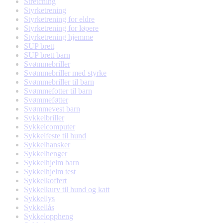
Stretching
Styrketrening
Styrketrening for eldre
Styrketrening for løpere
Styrketrening hjemme
SUP brett
SUP brett barn
Svømmebriller
Svømmebriller med styrke
Svømmebriller til barn
Svømmefotter til barn
Svømmeføtter
Svømmevest barn
Sykkelbriller
Sykkelcomputer
Sykkelfeste til hund
Sykkelhansker
Sykkelhenger
Sykkelhjelm barn
Sykkelhjelm test
Sykkelkoffert
Sykkelkurv til hund og katt
Sykkellys
Sykkellås
Sykkeloppheng