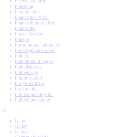
Fleecejakke test
Fluestang
Flytende kalk
Foam roller XXL
Foam rolling øvelser
Foamroller
Focus elsykkel
Folsyre
Forbrenningskalkulator
Foret regnkåpe dame
Fotbad
Fotballmål til hagen
Fotballsko test
Fotmassasje
Frappe sykkel
Fridykkerutstyr
Frog sykkel
Fulldempet elsykkel
Fulldempet sykkel
G
Gaba
Gainer
Gamasjer