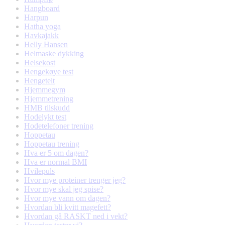
Hangboard
Harpun
Hatha yoga
Havkajakk
Helly Hansen
Helmaske dykking
Helsekost
Hengekøye test
Hengetelt
Hjemmegym
Hjemmetrening
HMB tilskudd
Hodelykt test
Hodetelefoner trening
Hoppetau
Hoppetau trening
Hva er 5 om dagen?
Hva er normal BMI
Hvilepuls
Hvor mye proteiner trenger jeg?
Hvor mye skal jeg spise?
Hvor mye vann om dagen?
Hvordan bli kvitt magefett?
Hvordan gå RASKT ned i vekt?