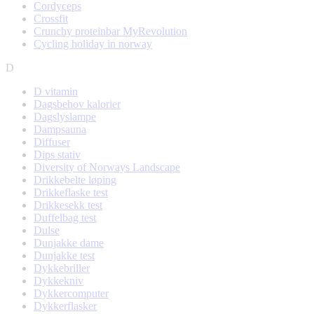
Cordyceps
Crossfit
Crunchy proteinbar MyRevolution
Cycling holiday in norway
D
D vitamin
Dagsbehov kalorier
Dagslyslampe
Dampsauna
Diffuser
Dips stativ
Diversity of Norways Landscape
Drikkebelte løping
Drikkeflaske test
Drikkesekk test
Duffelbag test
Dulse
Dunjakke dame
Dunjakke test
Dykkebriller
Dykkekniv
Dykkercomputer
Dykkerflasker