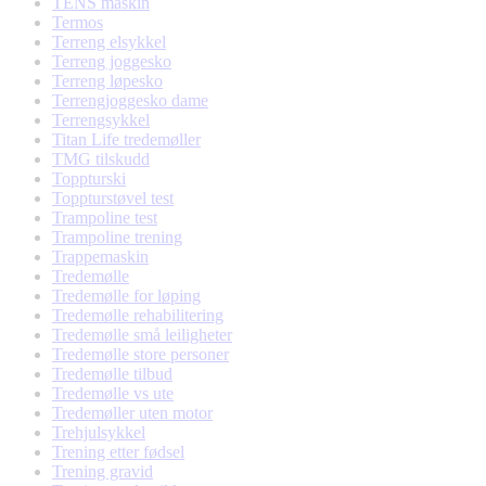
TENS maskin
Termos
Terreng elsykkel
Terreng joggesko
Terreng løpesko
Terrengjoggesko dame
Terrengsykkel
Titan Life tredemøller
TMG tilskudd
Toppturski
Toppturstøvel test
Trampoline test
Trampoline trening
Trappemaskin
Tredemølle
Tredemølle for løping
Tredemølle rehabilitering
Tredemølle små leiligheter
Tredemølle store personer
Tredemølle tilbud
Tredemølle vs ute
Tredemøller uten motor
Trehjulsykkel
Trening etter fødsel
Trening gravid