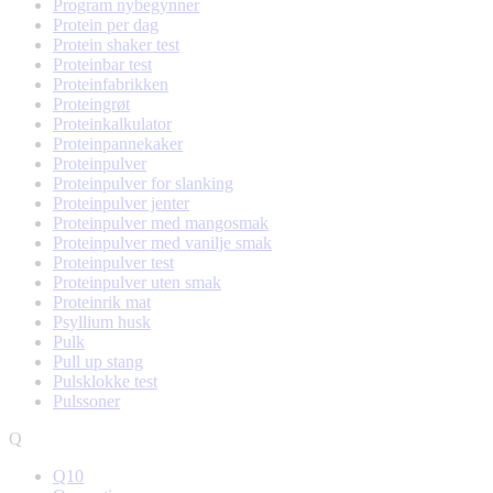
Program nybegynner
Protein per dag
Protein shaker test
Proteinbar test
Proteinfabrikken
Proteingrøt
Proteinkalkulator
Proteinpannekaker
Proteinpulver
Proteinpulver for slanking
Proteinpulver jenter
Proteinpulver med mangosmak
Proteinpulver med vanilje smak
Proteinpulver test
Proteinpulver uten smak
Proteinrik mat
Psyllium husk
Pulk
Pull up stang
Pulsklokke test
Pulssoner
Q
Q10