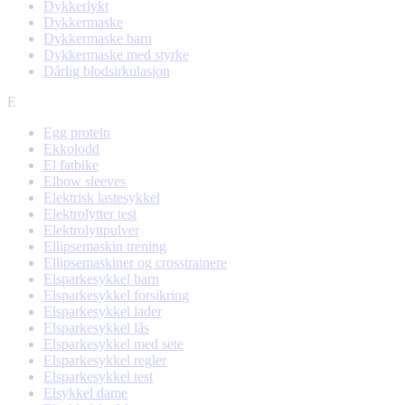
Dykkerlykt
Dykkermaske
Dykkermaske barn
Dykkermaske med styrke
Dårlig blodsirkulasjon
E
Egg protein
Ekkolodd
El fatbike
Elbow sleeves
Elektrisk lastesykkel
Elektrolytter test
Elektrolyttpulver
Ellipsemaskin trening
Ellipsemaskiner og crosstrainere
Elsparkesykkel barn
Elsparkesykkel forsikring
Elsparkesykkel lader
Elsparkesykkel lås
Elsparkesykkel med sete
Elsparkesykkel regler
Elsparkesykkel test
Elsykkel dame