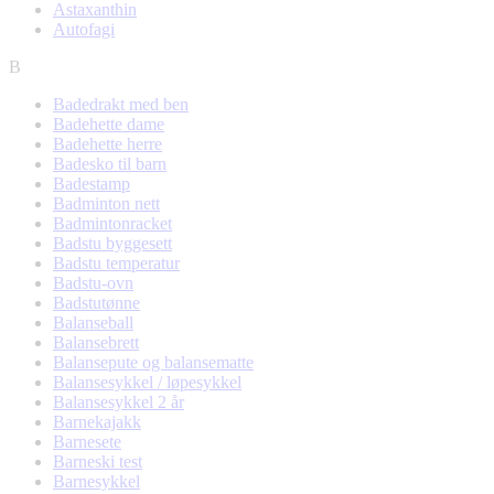
Astaxanthin
Autofagi
B
Badedrakt med ben
Badehette dame
Badehette herre
Badesko til barn
Badestamp
Badminton nett
Badmintonracket
Badstu byggesett
Badstu temperatur
Badstu-ovn
Badstutønne
Balanseball
Balansebrett
Balansepute og balansematte
Balansesykkel / løpesykkel
Balansesykkel 2 år
Barnekajakk
Barnesete
Barneski test
Barnesykkel