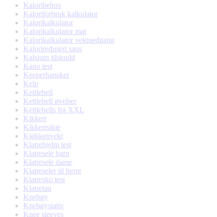
Kaloribehov
Kaloriforbruk kalkulator
Kalorikalkulator
Kalorikalkulator mat
Kalorikalkulator vektnedgang
Kaloriredusert saus
Kalsium tilskudd
Kano test
Keeperhansker
Kelp
Kettlebell
Kettlebell øvelser
Kettlebells fra XXL
Kikkert
Kikkertsikte
Kjøkkenvekt
Klatrehjelm test
Klatresele barn
Klatresele dame
Klatreseler til herre
Klatresko test
Klatretau
Knebøy
Knebøystativ
Knee sleeves