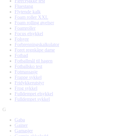
Fleecejakke test
Fluestang
Flytende kalk
Foam roller XXL
Foam rolling øvelser
Foamroller
Focus elsykkel
Folsyre
Forbrenningskalkulator
Foret regnkåpe dame
Fotbad
Fotballmål til hagen
Fotballsko test
Fotmassasje
Frappe sykkel
Fridykkerutstyr
Frog sykkel
Fulldempet elsykkel
Fulldempet sykkel
G
Gaba
Gainer
Gamasjer