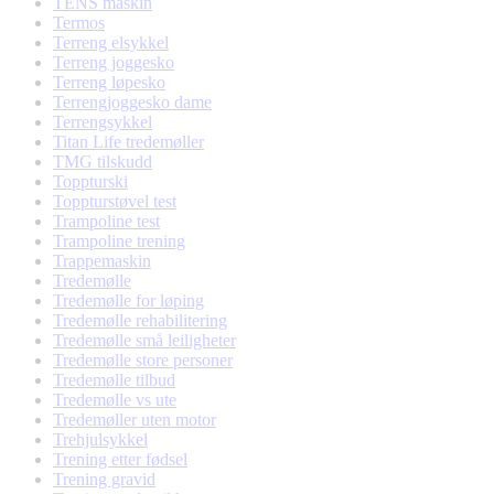
TENS maskin
Termos
Terreng elsykkel
Terreng joggesko
Terreng løpesko
Terrengjoggesko dame
Terrengsykkel
Titan Life tredemøller
TMG tilskudd
Toppturski
Toppturstøvel test
Trampoline test
Trampoline trening
Trappemaskin
Tredemølle
Tredemølle for løping
Tredemølle rehabilitering
Tredemølle små leiligheter
Tredemølle store personer
Tredemølle tilbud
Tredemølle vs ute
Tredemøller uten motor
Trehjulsykkel
Trening etter fødsel
Trening gravid