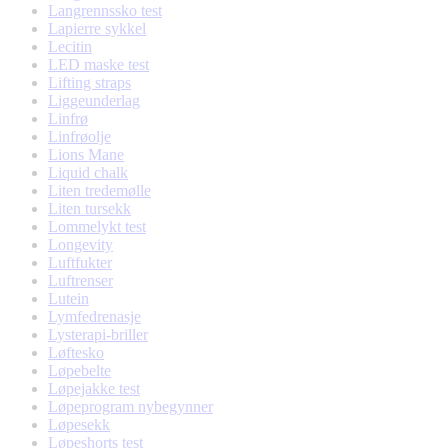
Langrennssko test
Lapierre sykkel
Lecitin
LED maske test
Lifting straps
Liggeunderlag
Linfrø
Linfrøolje
Lions Mane
Liquid chalk
Liten tredemølle
Liten tursekk
Lommelykt test
Longevity
Luftfukter
Luftrenser
Lutein
Lymfedrenasje
Lysterapi-briller
Løftesko
Løpebelte
Løpejakke test
Løpeprogram nybegynner
Løpesekk
Løpeshorts test