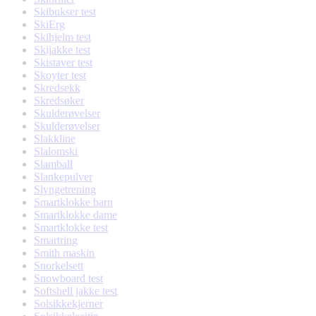
Skibukser test
SkiErg
Skihjelm test
Skijakke test
Skistaver test
Skoyter test
Skredsekk
Skredsøker
Skulderøvelser
Skulderøvelser
Slakkline
Slalomski
Slamball
Slankepulver
Slyngetrening
Smartklokke barn
Smartklokke dame
Smartklokke test
Smartring
Smith maskin
Snorkelsett
Snowboard test
Softshell jakke test
Solsikkekjerner