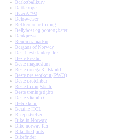
Basketballkurv
Battle rope
BCAA test
Beinøvelser
Bekkenbunnstrening
Bellyboat og pontongbåter
Benkpress
Benpress maskin
Bergans of Norway
Best i test slankepiller
Beste kreatin
Beste magnesium
Beste omega 3 tilskudd
Beste pre workout (PWO)
Beste proteinbar
Beste treningsbelte
Beste treningstights
Beste vitamin C
Beta-alanin
Betaine HCL
Bicepsøvelser
Bike in Norway
Bike norway faq
Bike the fjords
Bikefinder