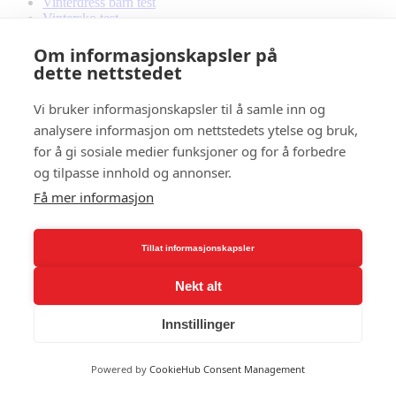
Vinterdress barn test
Vintersko test
Vitamin B1
Vitamin b12 test
Om informasjonskapsler på
Vitamin D3
dette nettstedet
VO2 max
Vondt i korsryggen
Vi bruker informasjonskapsler til å samle inn og
Våtdrakt barn
analysere informasjon om nettstedets ytelse og bruk,
Våtdrakt test
for å gi sosiale medier funksjoner og for å forbedre
W
og tilpasse innhold og annonser.
Wahoo sykkelrulle
Få mer informasjon
Walking Pad Test
wallball
Whey proteinpulver
Tillat informasjonskapsler
Wim Hof
Winora elsykkel
Woom sykkel
Nekt alt
Wrist wraps
Innstillinger
Y
Yin yoga
Powered by
CookieHub Consent Management
Yoga
Yoga mat cleaner