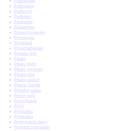
Padeltennis
Padlejakke
Padlevest
Padleårer
Paranøtter
Pedaltrener
Peppermynteolje
Personvekt
Pickleball
Pickleballracket
Piggsko test
Pilates
Pilates brett
Pilates reformer
Pilates ring
Pilates sokker
Plantar fasciitt
Portabel sauna
Power rack
Powerbands
PQQ
Prebiotika
Probiotika
Profesjonelt utstyr
Proform tredemølle