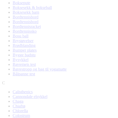
Boksepute
Boksesekk & bokseball
Boksesekk barn
Bordtennisbord
Bordtennisbord
Bordtennisracket
Bordtennissko
Bosu ball
Brystøvelser
Brødblanding
Bumper plates
Bygge badstu
Bysykkel
Bæremeis test
Bærestropp og bag til yogamatte
Bålpanne test
C
Calisthenics
Cannondale elsykkel
Chaga
Chiafrø
Chlorella
Colostrum