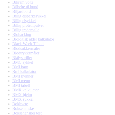
Bikram yoga
Bilbelte til hund
Biljardbord
Billig elsparkesykkel
Billig elsykkel
Billig proteinpulver
Billig tredemølle
Biohacking
Biologisk alder kalkulator
Black Week Tilbud
Blodsukkermåler
Blodtrykksmåler
Blålysbriller
BMC sykkel
BMI barn
Bmi kalkulator
BMI kvinner
BMI menn
BMI tabell
BMR kalkulator
BMX hjelm
BMX sykkel
Bokhvete
Boksehanske
Boksehansker test