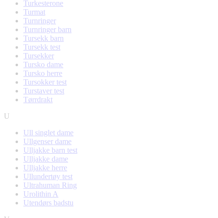
Turkesterone
Turmat
Turnringer
Turnringer barn
Tursekk barn
Tursekk test
Tursekker
Tursko dame
Tursko herre
Tursokker test
Turstaver test
Tørrdrakt
U
Ull singlet dame
Ullgenser dame
Ulljakke barn test
Ulljakke dame
Ulljakke herre
Ullundertøy test
Ultrahuman Ring
Urolithin A
Utendørs badstu