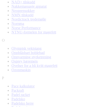
NAD+ tilskudd
Nakkemassasje apparat
Neoprensokker
NMN tilskudd
Nordictrack tredemølle
Norrøna
Norse Performance
NTNU-formelen for magefett
O
Olympisk vektstang
Oppblåsbart boblebad
Oppvarming styrketrening
Osprey bæremeis
Ovelser for a bli kvitt magefett
Ozonmaskin
P
Pace kalkulator
Packraft
Padel racket
Padelsko
Padelsko herre