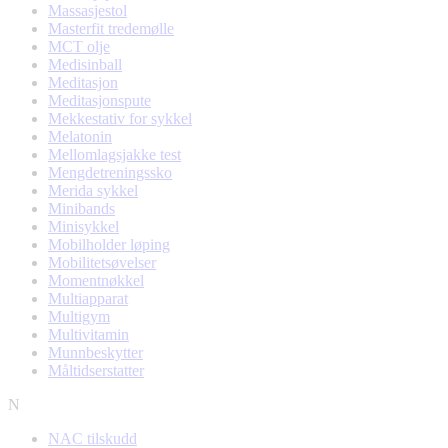
Massasjestol
Masterfit tredemølle
MCT olje
Medisinball
Meditasjon
Meditasjonspute
Mekkestativ for sykkel
Melatonin
Mellomlagsjakke test
Mengdetreningssko
Merida sykkel
Minibands
Minisykkel
Mobilholder løping
Mobilitetsøvelser
Momentnøkkel
Multiapparat
Multigym
Multivitamin
Munnbeskytter
Måltidserstatter
N
NAC tilskudd