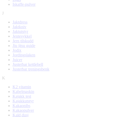
Iskaffe-pulver
J
Jaktdress
Jaktkniv
Jaktutstyr
Jentesykkel
Jern tilskudd
Jiu jitsu guide
Jodix
Jordingslaken
Juicer
Justerbar kettlebell
Justerbar treningsbenk
K
K2 vitamin
Kabelmaskin
Kajakk test
Kajakkutstyr
Kakaonibs
Kakaopulver
Kald dusj