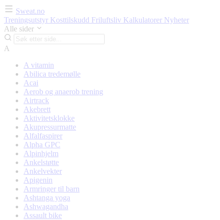
Sweat.no
Treningsutstyr
Kosttilskudd
Friluftsliv
Kalkulatorer
Nyheter
Alle sider
A
A vitamin
Abilica tredemølle
Acai
Aerob og anaerob trening
Airtrack
Akebrett
Aktivitetsklokke
Akupressurmatte
Alfalfaspirer
Alpha GPC
Alpinhjelm
Ankelstøtte
Ankelvekter
Apigenin
Armringer til barn
Ashtanga yoga
Ashwagandha
Assault bike