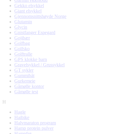
Garmin ekkolodd
Gekko elsykkel
Giant elsykkel
Gjennomsnittshøyde Norge
Glutamin
Glycin
Gnistfanger Espegard
Gojibær
Golfbag
Golfsko
Golftralle
GPS klokke barn
Gravelsykkel / Grussykkel
GT sykler
Gummibåt
Gurkemeie
Gåmølle kontor
Gåmølle test
H
Hagle
Haibike
Halvmaraton program
Hamp protein pulver
Hampfrø