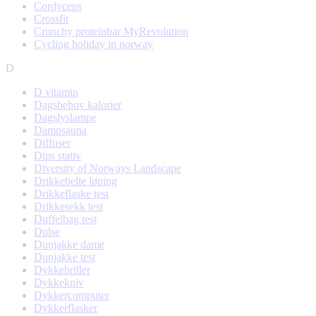
Cordyceps
Crossfit
Crunchy proteinbar MyRevolution
Cycling holiday in norway
D
D vitamin
Dagsbehov kalorier
Dagslyslampe
Dampsauna
Diffuser
Dips stativ
Diversity of Norways Landscape
Drikkebelte løping
Drikkeflaske test
Drikkesekk test
Duffelbag test
Dulse
Dunjakke dame
Dunjakke test
Dykkebriller
Dykkekniv
Dykkercomputer
Dykkerflasker