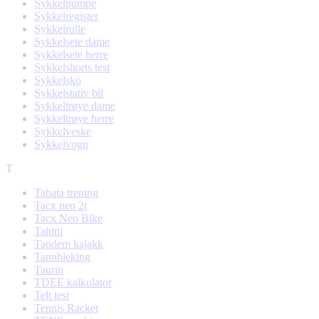
Sykkelpumpe
Sykkelregister
Sykkelrulle
Sykkelsete dame
Sykkelsete herre
Sykkelshorts test
Sykkelsko
Sykkelstativ bil
Sykkeltrøye dame
Sykkeltrøye herre
Sykkelveske
Sykkelvogn
T
Tabata trening
Tacx neo 2t
Tacx Neo Bike
Tahini
Tandem kajakk
Tannbleking
Taurin
TDEE kalkulator
Telt test
Tennis Racket