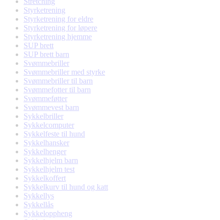
Stretching
Styrketrening
Styrketrening for eldre
Styrketrening for løpere
Styrketrening hjemme
SUP brett
SUP brett barn
Svømmebriller
Svømmebriller med styrke
Svømmebriller til barn
Svømmefotter til barn
Svømmeføtter
Svømmevest barn
Sykkelbriller
Sykkelcomputer
Sykkelfeste til hund
Sykkelhansker
Sykkelhenger
Sykkelhjelm barn
Sykkelhjelm test
Sykkelkoffert
Sykkelkurv til hund og katt
Sykkellys
Sykkellås
Sykkeloppheng