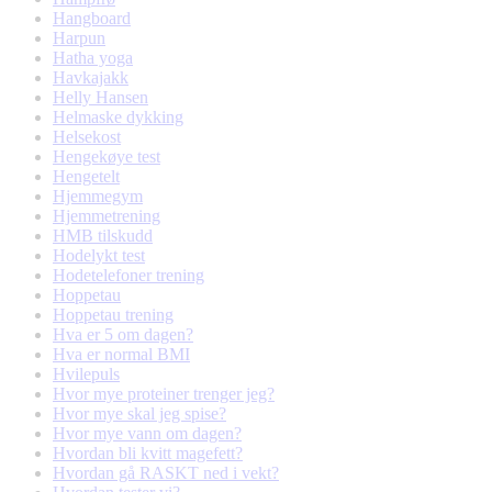
Hangboard
Harpun
Hatha yoga
Havkajakk
Helly Hansen
Helmaske dykking
Helsekost
Hengekøye test
Hengetelt
Hjemmegym
Hjemmetrening
HMB tilskudd
Hodelykt test
Hodetelefoner trening
Hoppetau
Hoppetau trening
Hva er 5 om dagen?
Hva er normal BMI
Hvilepuls
Hvor mye proteiner trenger jeg?
Hvor mye skal jeg spise?
Hvor mye vann om dagen?
Hvordan bli kvitt magefett?
Hvordan gå RASKT ned i vekt?