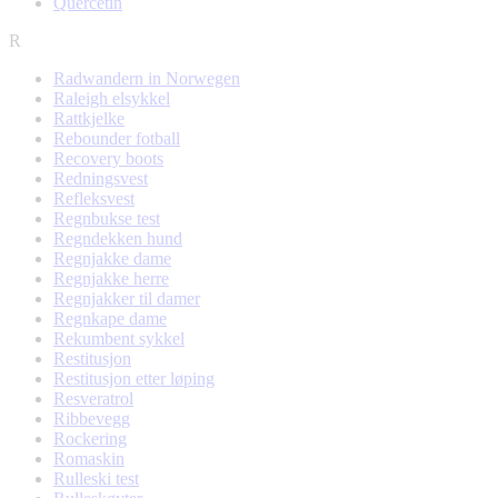
Quercetin
R
Radwandern in Norwegen
Raleigh elsykkel
Rattkjelke
Rebounder fotball
Recovery boots
Redningsvest
Refleksvest
Regnbukse test
Regndekken hund
Regnjakke dame
Regnjakke herre
Regnjakker til damer
Regnkape dame
Rekumbent sykkel
Restitusjon
Restitusjon etter løping
Resveratrol
Ribbevegg
Rockering
Romaskin
Rulleski test