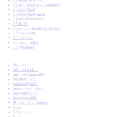
Hvordan tester vi?
Hvorfor trenger vi proteiner?
Hybridsykkel
Hybridsykkel dame
Hybridsykkel herre
HYROX
Hørselvern til jakt og skyting
Håndbak bord
Håndballsko
Hårvekst rødlys
Hårvitaminer
I
Idealvekt
Infrarød badstu
Infrarød yogamatte
Ingefærpulver
Innebandykolle
Intermittent fasting
Intervalltrening
Inversion table
IR sauna bivirkninger
Isbad
Isfiske guide
Isjias