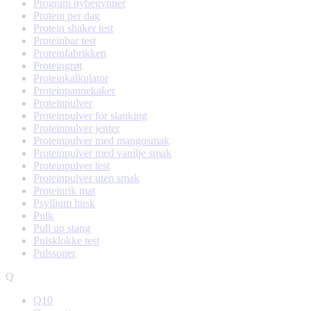
Program nybegynner
Protein per dag
Protein shaker test
Proteinbar test
Proteinfabrikken
Proteingrøt
Proteinkalkulator
Proteinpannekaker
Proteinpulver
Proteinpulver for slanking
Proteinpulver jenter
Proteinpulver med mangosmak
Proteinpulver med vanilje smak
Proteinpulver test
Proteinpulver uten smak
Proteinrik mat
Psyllium husk
Pulk
Pull up stang
Pulsklokke test
Pulssoner
Q
Q10