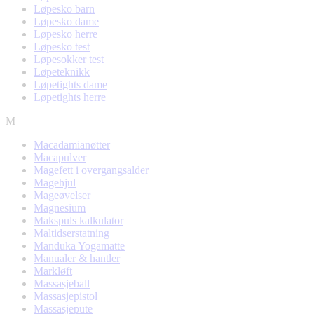
Løpesko barn
Løpesko dame
Løpesko herre
Løpesko test
Løpesokker test
Løpeteknikk
Løpetights dame
Løpetights herre
M
Macadamianøtter
Macapulver
Magefett i overgangsalder
Magehjul
Mageøvelser
Magnesium
Makspuls kalkulator
Maltidserstatning
Manduka Yogamatte
Manualer & hantler
Markløft
Massasjeball
Massasjepistol
Massasjepute