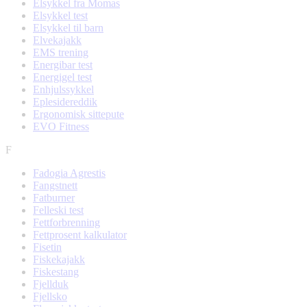
Elsykkel fra Momas
Elsykkel test
Elsykkel til barn
Elvekajakk
EMS trening
Energibar test
Energigel test
Enhjulssykkel
Eplesidereddik
Ergonomisk sittepute
EVO Fitness
F
Fadogia Agrestis
Fangstnett
Fatburner
Felleski test
Fettforbrenning
Fettprosent kalkulator
Fisetin
Fiskekajakk
Fiskestang
Fjellduk
Fjellsko