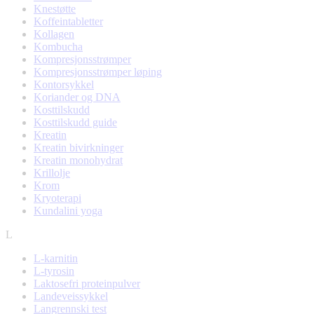
Knestøtte
Koffeintabletter
Kollagen
Kombucha
Kompresjonsstrømper
Kompresjonsstrømper løping
Kontorsykkel
Koriander og DNA
Kosttilskudd
Kosttilskudd guide
Kreatin
Kreatin bivirkninger
Kreatin monohydrat
Krillolje
Krom
Kryoterapi
Kundalini yoga
L
L-karnitin
L-tyrosin
Laktosefri proteinpulver
Landeveissykkel
Langrennski test