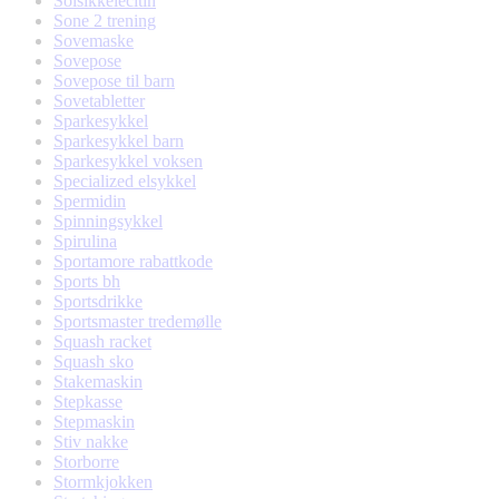
Solsikkelecitin
Sone 2 trening
Sovemaske
Sovepose
Sovepose til barn
Sovetabletter
Sparkesykkel
Sparkesykkel barn
Sparkesykkel voksen
Specialized elsykkel
Spermidin
Spinningsykkel
Spirulina
Sportamore rabattkode
Sports bh
Sportsdrikke
Sportsmaster tredemølle
Squash racket
Squash sko
Stakemaskin
Stepkasse
Stepmaskin
Stiv nakke
Storborre
Stormkjokken