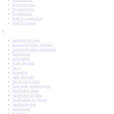
Rulleskøyter
Rumpeøvelser
Ryggstrekker
Ryggøvelser
Rødt lys panel test
Rødt lys terapi
S
Salomon sko test
Sammenleggbar elsykkel
Sammenleggbar tredemølle
Saunateppe
Schisandra
Scott elsykkel
Selen
Sesamfrø
Sink tilskudd
Sit-on-top kajakk
Sjokolade proteinpulver
Skallbukse dame
Skallbukse til barn
Skallbukser for herrer
Skalljakke test
Skateboard
Skibriller