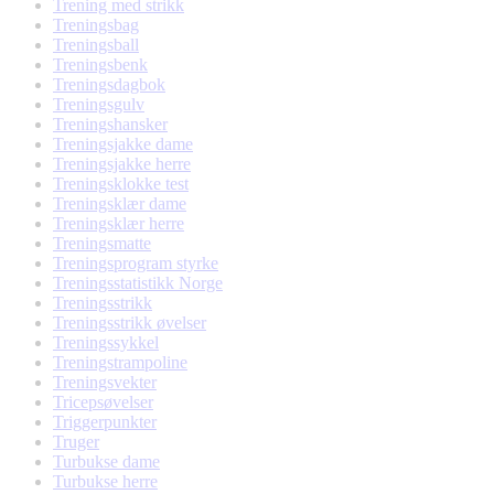
Trening med strikk
Treningsbag
Treningsball
Treningsbenk
Treningsdagbok
Treningsgulv
Treningshansker
Treningsjakke dame
Treningsjakke herre
Treningsklokke test
Treningsklær dame
Treningsklær herre
Treningsmatte
Treningsprogram styrke
Treningsstatistikk Norge
Treningsstrikk
Treningsstrikk øvelser
Treningssykkel
Treningstrampoline
Treningsvekter
Tricepsøvelser
Triggerpunkter
Truger
Turbukse dame
Turbukse herre