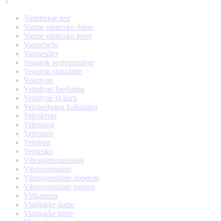
V
Vadebukse test
Varme vintersko dame
Varme vintersko herre
Varmebelte
Varmesåler
Vegansk proteinpulver
Vegansk sjokolade
Vektdyne
Vektdyne forskning
Vektdyne til barn
Vektnedgang kalkulator
Vektskiver
Vektstang
Vektstativ
Vektvest
Vernesko
Vibrasjonsmassasje
Vibrasjonsplate
Vibrasjonsplate lipodem
Vibrasjonsplate trening
Viltkamera
Vindjakke dame
Vindjakke herre