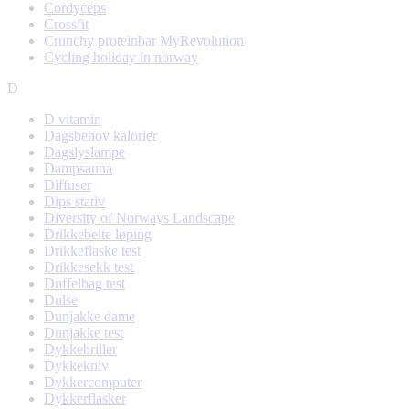
Cordyceps
Crossfit
Crunchy proteinbar MyRevolution
Cycling holiday in norway
D
D vitamin
Dagsbehov kalorier
Dagslyslampe
Dampsauna
Diffuser
Dips stativ
Diversity of Norways Landscape
Drikkebelte løping
Drikkeflaske test
Drikkesekk test
Duffelbag test
Dulse
Dunjakke dame
Dunjakke test
Dykkebriller
Dykkekniv
Dykkercomputer
Dykkerflasker