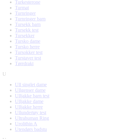
Turkesterone
Turmat
Turnringer
Turnringer barn
Tursekk barn
Tursekk test
Tursekker
Tursko dame
Tursko herre
Tursokker test
Turstaver test
Tørrdrakt
U
Ull singlet dame
Ullgenser dame
Ulljakke barn test
Ulljakke dame
Ulljakke herre
Ullundertøy test
Ultrahuman Ring
Urolithin A
Utendørs badstu