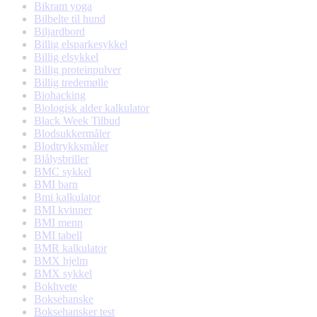
Bikram yoga
Bilbelte til hund
Biljardbord
Billig elsparkesykkel
Billig elsykkel
Billig proteinpulver
Billig tredemølle
Biohacking
Biologisk alder kalkulator
Black Week Tilbud
Blodsukkermåler
Blodtrykksmåler
Blålysbriller
BMC sykkel
BMI barn
Bmi kalkulator
BMI kvinner
BMI menn
BMI tabell
BMR kalkulator
BMX hjelm
BMX sykkel
Bokhvete
Boksehanske
Boksehansker test