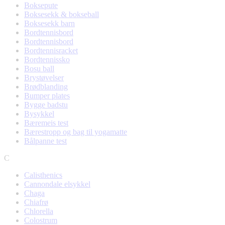
Boksepute
Boksesekk & bokseball
Boksesekk barn
Bordtennisbord
Bordtennisbord
Bordtennisracket
Bordtennissko
Bosu ball
Brystøvelser
Brødblanding
Bumper plates
Bygge badstu
Bysykkel
Bæremeis test
Bærestropp og bag til yogamatte
Bålpanne test
C
Calisthenics
Cannondale elsykkel
Chaga
Chiafrø
Chlorella
Colostrum