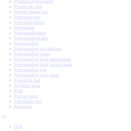
Program nybegynner
Protein per dag
Protein shaker test
Proteinbar test
Proteinfabrikken
Proteingrøt
Proteinkalkulator
Proteinpannekaker
Proteinpulver
Proteinpulver for slanking
Proteinpulver jenter
Proteinpulver med mangosmak
Proteinpulver med vanilje smak
Proteinpulver test
Proteinpulver uten smak
Proteinrik mat
Psyllium husk
Pulk
Pull up stang
Pulsklokke test
Pulssoner
Q
Q10