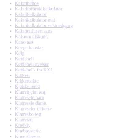
Kaloribehov
Kaloriforbruk kalkulator
Kalorikalkulator
Kalorikalkulator mat
Kalorikalkulator vektnedgang
Kaloriredusert saus
Kalsium tilskudd
Kano test
Keeperhansker
Kelp
Kettlebell
Kettlebell øvelser
Kettlebells fra XXL
Kikkert
Kikkertsikte
Kjøkkenvekt
Klatrehjelm test
Klatresele barn
Klatresele dame
Klatreseler til herre
Klatresko test
Klatretau
Knebøy
Knebøystativ
Knee sleeves