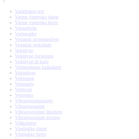
V
Vadebukse test
Varme vintersko dame
Varme vintersko herre
Varmebelte
Varmesåler
Vegansk proteinpulver
Vegansk sjokolade
Vektdyne
Vektdyne forskning
Vektdyne til barn
Vektnedgang kalkulator
Vektskiver
Vektstang
Vektstativ
Vektvest
Vernesko
Vibrasjonsmassasje
Vibrasjonsplate
Vibrasjonsplate lipodem
Vibrasjonsplate trening
Viltkamera
Vindjakke dame
Vindjakke herre