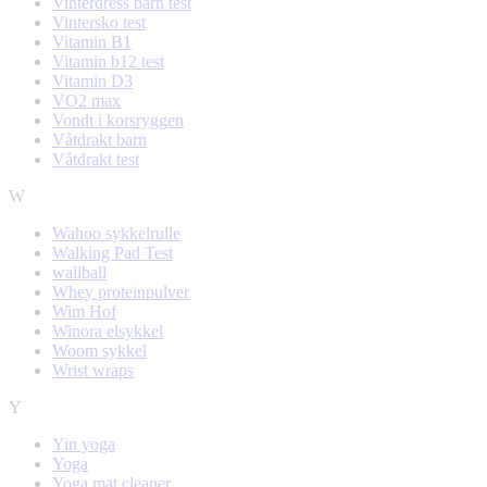
Vinterdress barn test
Vintersko test
Vitamin B1
Vitamin b12 test
Vitamin D3
VO2 max
Vondt i korsryggen
Våtdrakt barn
Våtdrakt test
W
Wahoo sykkelrulle
Walking Pad Test
wallball
Whey proteinpulver
Wim Hof
Winora elsykkel
Woom sykkel
Wrist wraps
Y
Yin yoga
Yoga
Yoga mat cleaner