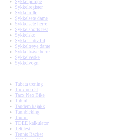
Sykkelpumpe
Sykkelregister
Sykkelrulle
Sykkelsete dame
Sykkelsete herre
Sykkelshorts test
Sykkelsko
Sykkelstativ bil
Sykkeltrøye dame
Sykkeltrøye herre
Sykkelveske
Sykkelvogn
T
Tabata trening
Tacx neo 2t
Tacx Neo Bike
Tahini
Tandem kajakk
Tannbleking
Taurin
TDEE kalkulator
Telt test
Tennis Racket