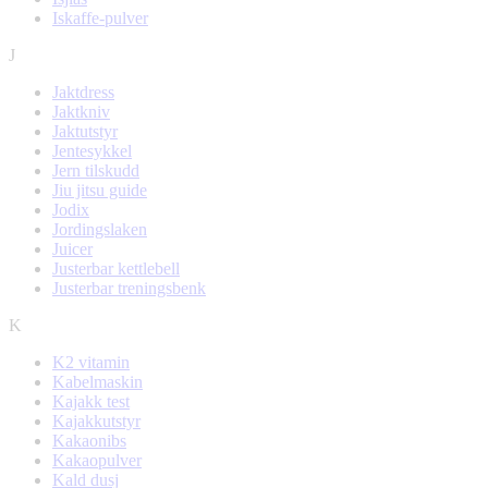
Iskaffe-pulver
J
Jaktdress
Jaktkniv
Jaktutstyr
Jentesykkel
Jern tilskudd
Jiu jitsu guide
Jodix
Jordingslaken
Juicer
Justerbar kettlebell
Justerbar treningsbenk
K
K2 vitamin
Kabelmaskin
Kajakk test
Kajakkutstyr
Kakaonibs
Kakaopulver
Kald dusj