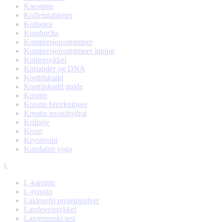
Knestøtte
Koffeintabletter
Kollagen
Kombucha
Kompresjonsstrømper
Kompresjonsstrømper løping
Kontorsykkel
Koriander og DNA
Kosttilskudd
Kosttilskudd guide
Kreatin
Kreatin bivirkninger
Kreatin monohydrat
Krillolje
Krom
Kryoterapi
Kundalini yoga
L
L-karnitin
L-tyrosin
Laktosefri proteinpulver
Landeveissykkel
Langrennski test