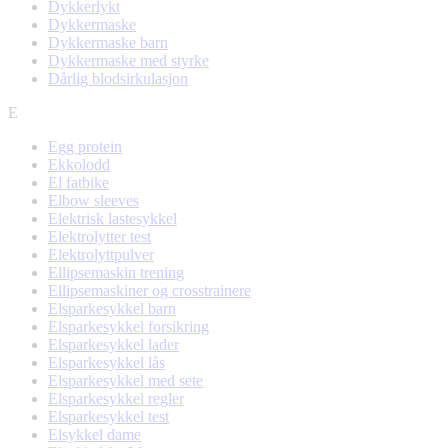
Dykkerlykt
Dykkermaske
Dykkermaske barn
Dykkermaske med styrke
Dårlig blodsirkulasjon
E
Egg protein
Ekkolodd
El fatbike
Elbow sleeves
Elektrisk lastesykkel
Elektrolytter test
Elektrolyttpulver
Ellipsemaskin trening
Ellipsemaskiner og crosstrainere
Elsparkesykkel barn
Elsparkesykkel forsikring
Elsparkesykkel lader
Elsparkesykkel lås
Elsparkesykkel med sete
Elsparkesykkel regler
Elsparkesykkel test
Elsykkel dame