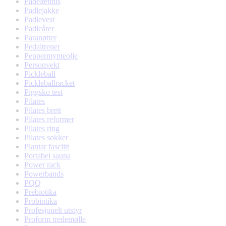
Padeltennis
Padlejakke
Padlevest
Padleårer
Paranøtter
Pedaltrener
Peppermynteolje
Personvekt
Pickleball
Pickleballracket
Piggsko test
Pilates
Pilates brett
Pilates reformer
Pilates ring
Pilates sokker
Plantar fasciitt
Portabel sauna
Power rack
Powerbands
PQQ
Prebiotika
Probiotika
Profesjonelt utstyr
Proform tredemølle