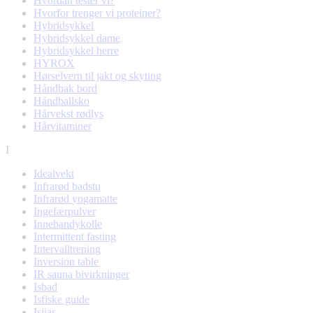
Hvordan tester vi?
Hvorfor trenger vi proteiner?
Hybridsykkel
Hybridsykkel dame
Hybridsykkel herre
HYROX
Hørselvern til jakt og skyting
Håndbak bord
Håndballsko
Hårvekst rødlys
Hårvitaminer
I
Idealvekt
Infrarød badstu
Infrarød yogamatte
Ingefærpulver
Innebandykolle
Intermittent fasting
Intervalltrening
Inversion table
IR sauna bivirkninger
Isbad
Isfiske guide
Isjias