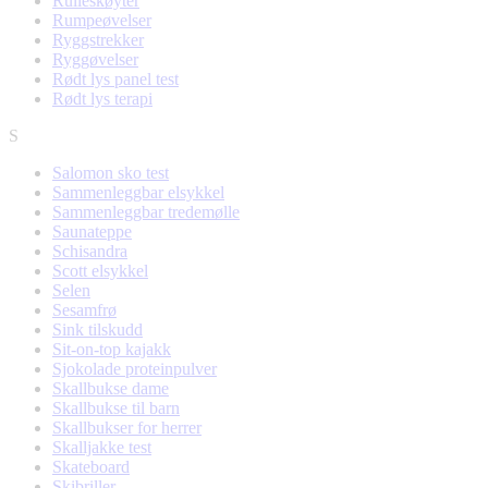
Rulleskøyter
Rumpeøvelser
Ryggstrekker
Ryggøvelser
Rødt lys panel test
Rødt lys terapi
S
Salomon sko test
Sammenleggbar elsykkel
Sammenleggbar tredemølle
Saunateppe
Schisandra
Scott elsykkel
Selen
Sesamfrø
Sink tilskudd
Sit-on-top kajakk
Sjokolade proteinpulver
Skallbukse dame
Skallbukse til barn
Skallbukser for herrer
Skalljakke test
Skateboard
Skibriller