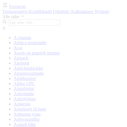
Sweat.no
Treningsutstyr
Kosttilskudd
Friluftsliv
Kalkulatorer
Nyheter
Alle sider
A
A vitamin
Abilica tredemølle
Acai
Aerob og anaerob trening
Airtrack
Akebrett
Aktivitetsklokke
Akupressurmatte
Alfalfaspirer
Alpha GPC
Alpinhjelm
Ankelstøtte
Ankelvekter
Apigenin
Armringer til barn
Ashtanga yoga
Ashwagandha
Assault bike