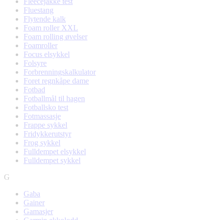
Fleecejakke test
Fluestang
Flytende kalk
Foam roller XXL
Foam rolling øvelser
Foamroller
Focus elsykkel
Folsyre
Forbrenningskalkulator
Foret regnkåpe dame
Fotbad
Fotballmål til hagen
Fotballsko test
Fotmassasje
Frappe sykkel
Fridykkerutstyr
Frog sykkel
Fulldempet elsykkel
Fulldempet sykkel
G
Gaba
Gainer
Gamasjer