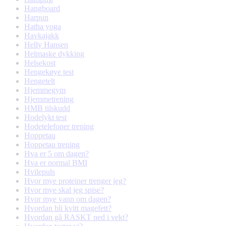
Hangboard
Harpun
Hatha yoga
Havkajakk
Helly Hansen
Helmaske dykking
Helsekost
Hengekøye test
Hengetelt
Hjemmegym
Hjemmetrening
HMB tilskudd
Hodelykt test
Hodetelefoner trening
Hoppetau
Hoppetau trening
Hva er 5 om dagen?
Hva er normal BMI
Hvilepuls
Hvor mye proteiner trenger jeg?
Hvor mye skal jeg spise?
Hvor mye vann om dagen?
Hvordan bli kvitt magefett?
Hvordan gå RASKT ned i vekt?