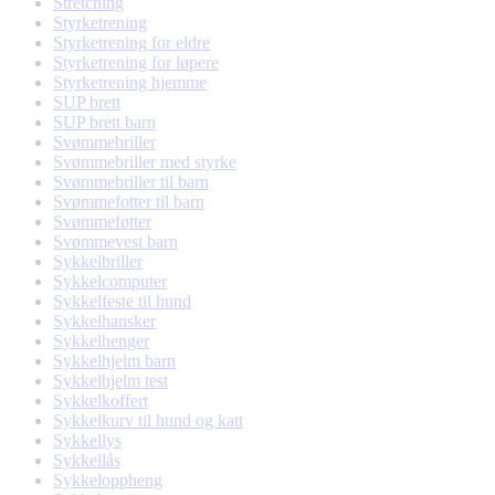
Stretching
Styrketrening
Styrketrening for eldre
Styrketrening for løpere
Styrketrening hjemme
SUP brett
SUP brett barn
Svømmebriller
Svømmebriller med styrke
Svømmebriller til barn
Svømmefotter til barn
Svømmeføtter
Svømmevest barn
Sykkelbriller
Sykkelcomputer
Sykkelfeste til hund
Sykkelhansker
Sykkelhenger
Sykkelhjelm barn
Sykkelhjelm test
Sykkelkoffert
Sykkelkurv til hund og katt
Sykkellys
Sykkellås
Sykkeloppheng