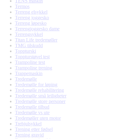
TENS maskin
Termos
Terreng elsykkel
Terreng joggesko
Terreng løpesko
Terrengjoggesko dame
Terrengsykkel
Titan Life tredemøller
TMG tilskudd
Toppturski
Toppturstøvel test
Trampoline test
Trampoline trening
Trappemaskin
Tredemølle
Tredemølle for løping
Tredemølle rehabilitering
Tredemølle små leiligheter
Tredemølle store personer
Tredemølle tilbud
Tredemølle vs ute
Tredemøller uten motor
Trehjulsykkel
Trening etter fødsel
Trening gravid