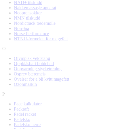
NAD+ tilskudd
Nakkemassasje apparat
Neoprensokker
NMN tilskudd
Nordictrack tredemølle
Norrøna
Norse Performance
NTNU-formelen for magefett
O
Olympisk vektstang
Oppblåsbart boblebad
Oppvarming styrketrening
Osprey bæremeis
Ovelser for a bli kvitt magefett
Ozonmaskin
P
Pace kalkulator
Packraft
Padel racket
Padelsko
Padelsko herre