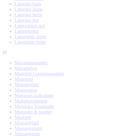
Løpesko barn
Løpesko dame
Løpesko herre
Løpesko test
Løpesokker test
Løpeteknikk
Løpetights dame
Løpetights herre
M
Macadamianøtter
Macapulver
Magefett i overgangsalder
Magehjul
Mageøvelser
Magnesium
Makspuls kalkulator
Maltidserstatning
Manduka Yogamatte
Manualer & hantler
Markløft
Massasjeball
Massasjepistol
Massasjepute