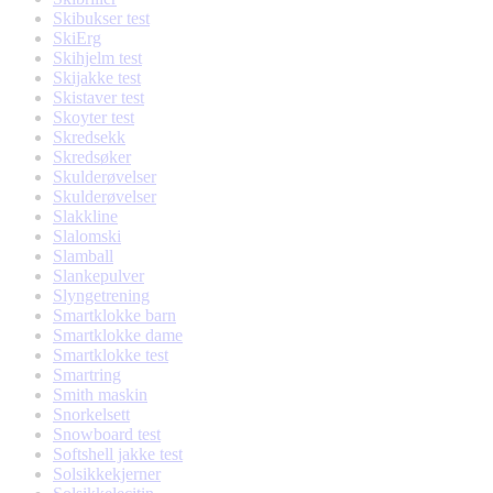
Skibukser test
SkiErg
Skihjelm test
Skijakke test
Skistaver test
Skoyter test
Skredsekk
Skredsøker
Skulderøvelser
Skulderøvelser
Slakkline
Slalomski
Slamball
Slankepulver
Slyngetrening
Smartklokke barn
Smartklokke dame
Smartklokke test
Smartring
Smith maskin
Snorkelsett
Snowboard test
Softshell jakke test
Solsikkekjerner