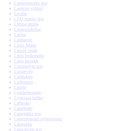
Langrennssko test
Lapierre sykkel
Lecitin
LED maske test
Lifting straps
Liggeunderlag
Linfrø
Linfrøolje
Lions Mane
Liquid chalk
Liten tredemølle
Liten tursekk
Lommelykt test
Longevity
Luftfukter
Luftrenser
Lutein
Lymfedrenasje
Lysterapi-briller
Løftesko
Løpebelte
Løpejakke test
Løpeprogram nybegynner
Løpesekk
Løpeshorts test