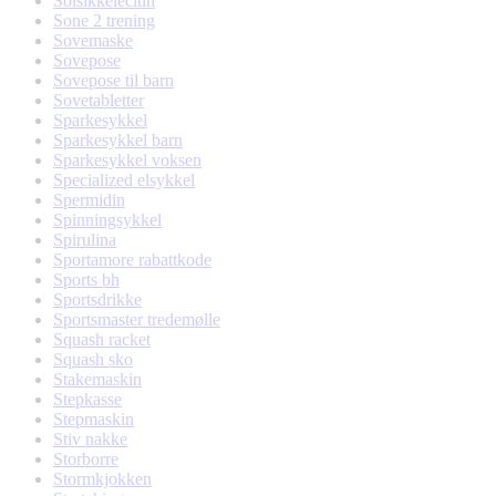
Solsikkelecitin
Sone 2 trening
Sovemaske
Sovepose
Sovepose til barn
Sovetabletter
Sparkesykkel
Sparkesykkel barn
Sparkesykkel voksen
Specialized elsykkel
Spermidin
Spinningsykkel
Spirulina
Sportamore rabattkode
Sports bh
Sportsdrikke
Sportsmaster tredemølle
Squash racket
Squash sko
Stakemaskin
Stepkasse
Stepmaskin
Stiv nakke
Storborre
Stormkjokken