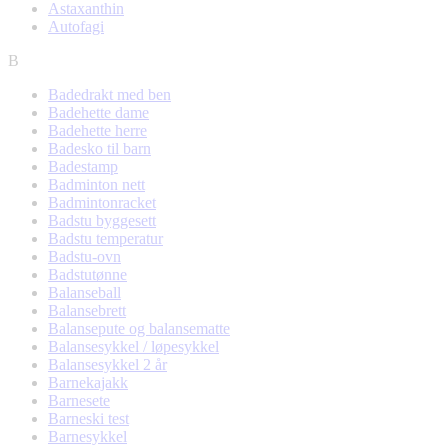
Astaxanthin
Autofagi
B
Badedrakt med ben
Badehette dame
Badehette herre
Badesko til barn
Badestamp
Badminton nett
Badmintonracket
Badstu byggesett
Badstu temperatur
Badstu-ovn
Badstutønne
Balanseball
Balansebrett
Balansepute og balansematte
Balansesykkel / løpesykkel
Balansesykkel 2 år
Barnekajakk
Barnesete
Barneski test
Barnesykkel