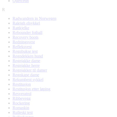
Quercetin
R
Radwandern in Norwegen
Raleigh elsykkel
Rattkjelke
Rebounder fotball
Recovery boots
Redningsvest
Refleksvest
Regnbukse test
Regndekken hund
Regnjakke dame
Regnjakke herre
Regnjakker til damer
Regnkape dame
Rekumbent sykkel
Restitusjon
Restitusjon etter løping
Resveratrol
Ribbevegg
Rockering
Romaskin
Rulleski test