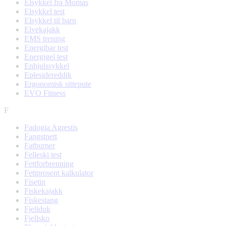
Elsykkel fra Momas
Elsykkel test
Elsykkel til barn
Elvekajakk
EMS trening
Energibar test
Energigel test
Enhjulssykkel
Eplesidereddik
Ergonomisk sittepute
EVO Fitness
F
Fadogia Agrestis
Fangstnett
Fatburner
Felleski test
Fettforbrenning
Fettprosent kalkulator
Fisetin
Fiskekajakk
Fiskestang
Fjellduk
Fjellsko