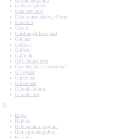
Garmin ekkolodd
Gekko elsykkel
Giant elsykkel
Gjennomsnittshøyde Norge
Glutamin
Glycin
Gnistfanger Espegard
Gojibær
Golfbag
Golfsko
Golftralle
GPS klokke barn
Gravelsykkel / Grussykkel
GT sykler
Gummibåt
Gurkemeie
Gåmølle kontor
Gåmølle test
H
Hagle
Haibike
Halvmaraton program
Hamp protein pulver
Hampfrø