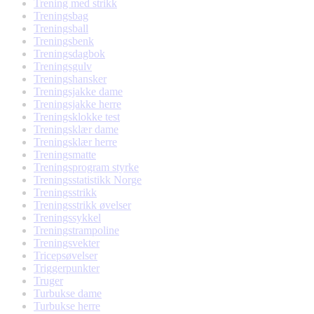
Trening med strikk
Treningsbag
Treningsball
Treningsbenk
Treningsdagbok
Treningsgulv
Treningshansker
Treningsjakke dame
Treningsjakke herre
Treningsklokke test
Treningsklær dame
Treningsklær herre
Treningsmatte
Treningsprogram styrke
Treningsstatistikk Norge
Treningsstrikk
Treningsstrikk øvelser
Treningssykkel
Treningstrampoline
Treningsvekter
Tricepsøvelser
Triggerpunkter
Truger
Turbukse dame
Turbukse herre