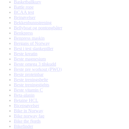
Basketballkurv
Battle rope
BCAA test
Beinøvelser
Bekkenbunnstrening
Bellyboat og pontongbåter
Benkpress
Benpress maskin
Bergans of Norway
Best i test slankepiller
Beste kreatin
Beste magnesium
Beste omega 3 tilskudd
Beste pre workout (PWO)
Beste proteinbar
Beste treningsbelte
Beste treningstights
Beste vitamin C
Beta-alanin
Betaine HCL
Bicepsøvelser
Bike in Norway
Bike norway faq
Bike the fjords
Bikefinder