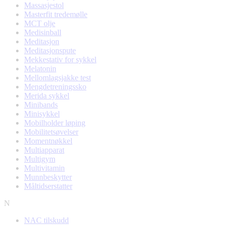
Massasjestol
Masterfit tredemølle
MCT olje
Medisinball
Meditasjon
Meditasjonspute
Mekkestativ for sykkel
Melatonin
Mellomlagsjakke test
Mengdetreningssko
Merida sykkel
Minibands
Minisykkel
Mobilholder løping
Mobilitetsøvelser
Momentnøkkel
Multiapparat
Multigym
Multivitamin
Munnbeskytter
Måltidserstatter
N
NAC tilskudd