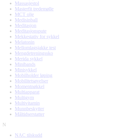
Massasjestol
Masterfit tredemølle
MCT olje
Medisinball
Meditasjon
Meditasjonspute
Mekkestativ for sykkel
Melatonin
Mellomlagsjakke test
Mengdetreningssko
Merida sykkel
Minibands
Minisykkel
Mobilholder løping
Mobilitetsøvelser
Momentnøkkel
Multiapparat
Multigym
Multivitamin
Munnbeskytter
Måltidserstatter
N
NAC tilskudd