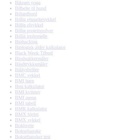
Bikram yoga
Bilbelte til hund
Biljardbord
Billig elsparkesykkel
Billig elsykkel
Billig proteinpulver
Billig tredemølle
Biohacking
Biologisk alder kalkulator
Black Week Tilbud
Blodsukkermåler
Blodtrykksmåler
Blålysbriller
BMC sykkel
BMI barn
Bmi kalkulator
BMI kvinner
BMI menn
BMI tabell
BMR kalkulator
BMX hjelm
BMX sykkel
Bokhvete
Boksehanske
Boksehansker test