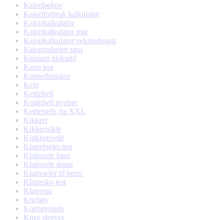
Kaloribehov
Kaloriforbruk kalkulator
Kalorikalkulator
Kalorikalkulator mat
Kalorikalkulator vektnedgang
Kaloriredusert saus
Kalsium tilskudd
Kano test
Keeperhansker
Kelp
Kettlebell
Kettlebell øvelser
Kettlebells fra XXL
Kikkert
Kikkertsikte
Kjøkkenvekt
Klatrehjelm test
Klatresele barn
Klatresele dame
Klatreseler til herre
Klatresko test
Klatretau
Knebøy
Knebøystativ
Knee sleeves