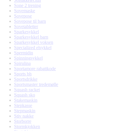
Solsikkelecitin
Sone 2 trening
Sovemaske
Sovepose
Sovepose til barn
Sovetabletter
Sparkesykkel
Sparkesykkel barn
Sparkesykkel voksen
Specialized elsykkel
Spermidin
Spinningsykkel
Spirulina
Sportamore rabattkode
Sports bh
Sportsdrikke
Sportsmaster tredemølle
Squash racket
Squash sko
Stakemaskin
Stepkasse
Stepmaskin
Stiv nakke
Storborre
Stormkjokken