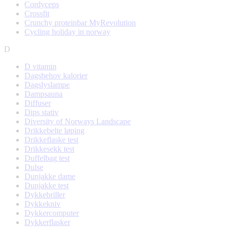
Cordyceps
Crossfit
Crunchy proteinbar MyRevolution
Cycling holiday in norway
D
D vitamin
Dagsbehov kalorier
Dagslyslampe
Dampsauna
Diffuser
Dips stativ
Diversity of Norways Landscape
Drikkebelte løping
Drikkeflaske test
Drikkesekk test
Duffelbag test
Dulse
Dunjakke dame
Dunjakke test
Dykkebriller
Dykkekniv
Dykkercomputer
Dykkerflasker