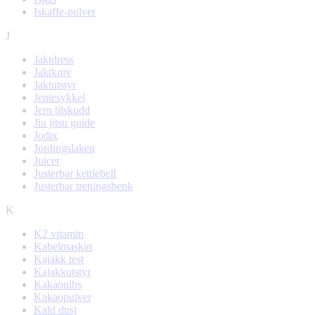
Iskaffe-pulver
J
Jaktdress
Jaktkniv
Jaktutstyr
Jentesykkel
Jern tilskudd
Jiu jitsu guide
Jodix
Jordingslaken
Juicer
Justerbar kettlebell
Justerbar treningsbenk
K
K2 vitamin
Kabelmaskin
Kajakk test
Kajakkutstyr
Kakaonibs
Kakaopulver
Kald dusj