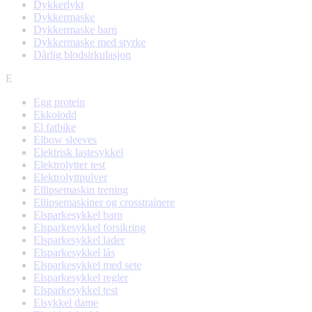
Dykkerlykt
Dykkermaske
Dykkermaske barn
Dykkermaske med styrke
Dårlig blodsirkulasjon
E
Egg protein
Ekkolodd
El fatbike
Elbow sleeves
Elektrisk lastesykkel
Elektrolytter test
Elektrolyttpulver
Ellipsemaskin trening
Ellipsemaskiner og crosstrainere
Elsparkesykkel barn
Elsparkesykkel forsikring
Elsparkesykkel lader
Elsparkesykkel lås
Elsparkesykkel med sete
Elsparkesykkel regler
Elsparkesykkel test
Elsykkel dame