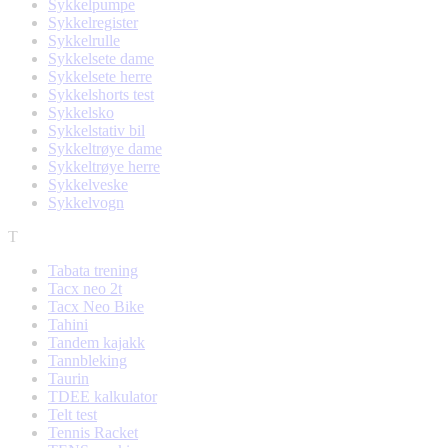
Sykkelpumpe
Sykkelregister
Sykkelrulle
Sykkelsete dame
Sykkelsete herre
Sykkelshorts test
Sykkelsko
Sykkelstativ bil
Sykkeltrøye dame
Sykkeltrøye herre
Sykkelveske
Sykkelvogn
T
Tabata trening
Tacx neo 2t
Tacx Neo Bike
Tahini
Tandem kajakk
Tannbleking
Taurin
TDEE kalkulator
Telt test
Tennis Racket