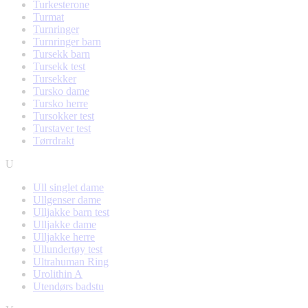
Turkesterone
Turmat
Turnringer
Turnringer barn
Tursekk barn
Tursekk test
Tursekker
Tursko dame
Tursko herre
Tursokker test
Turstaver test
Tørrdrakt
U
Ull singlet dame
Ullgenser dame
Ulljakke barn test
Ulljakke dame
Ulljakke herre
Ullundertøy test
Ultrahuman Ring
Urolithin A
Utendørs badstu