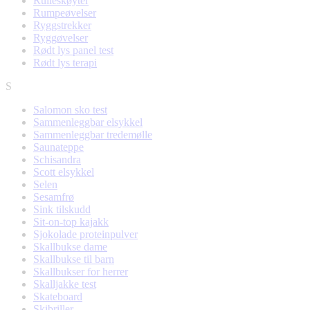
Rulleskøyter
Rumpeøvelser
Ryggstrekker
Ryggøvelser
Rødt lys panel test
Rødt lys terapi
S
Salomon sko test
Sammenleggbar elsykkel
Sammenleggbar tredemølle
Saunateppe
Schisandra
Scott elsykkel
Selen
Sesamfrø
Sink tilskudd
Sit-on-top kajakk
Sjokolade proteinpulver
Skallbukse dame
Skallbukse til barn
Skallbukser for herrer
Skalljakke test
Skateboard
Skibriller