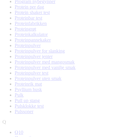
Program nybegynner
Protein per dag
Protein shaker test
Proteinbar test
Proteinfabrikken
Proteingrøt
Proteinkalkulator
Proteinpannekaker
Proteinpulver
Proteinpulver for slanking
Proteinpulver jenter
Proteinpulver med mangosmak
Proteinpulver med vanilje smak
Proteinpulver test
Proteinpulver uten smak
Proteinrik mat
Psyllium husk
Pulk
Pull up stang
Pulsklokke test
Pulssoner
Q
Q10