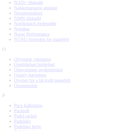
NAD+ tilskudd
Nakkemassasje apparat
Neoprensokker
NMN tilskudd
Nordictrack tredemølle
Norrøna
Norse Performance
NTNU-formelen for magefett
O
Olympisk vektstang
Oppblåsbart boblebad
Oppvarming styrketrening
Osprey bæremeis
Ovelser for a bli kvitt magefett
Ozonmaskin
P
Pace kalkulator
Packraft
Padel racket
Padelsko
Padelsko herre