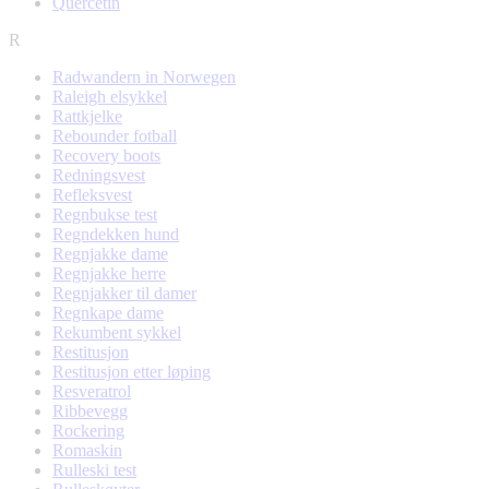
Quercetin
R
Radwandern in Norwegen
Raleigh elsykkel
Rattkjelke
Rebounder fotball
Recovery boots
Redningsvest
Refleksvest
Regnbukse test
Regndekken hund
Regnjakke dame
Regnjakke herre
Regnjakker til damer
Regnkape dame
Rekumbent sykkel
Restitusjon
Restitusjon etter løping
Resveratrol
Ribbevegg
Rockering
Romaskin
Rulleski test