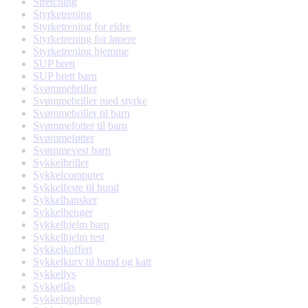
Stretching
Styrketrening
Styrketrening for eldre
Styrketrening for løpere
Styrketrening hjemme
SUP brett
SUP brett barn
Svømmebriller
Svømmebriller med styrke
Svømmebriller til barn
Svømmefotter til barn
Svømmeføtter
Svømmevest barn
Sykkelbriller
Sykkelcomputer
Sykkelfeste til hund
Sykkelhansker
Sykkelhenger
Sykkelhjelm barn
Sykkelhjelm test
Sykkelkoffert
Sykkelkurv til hund og katt
Sykkellys
Sykkellås
Sykkeloppheng