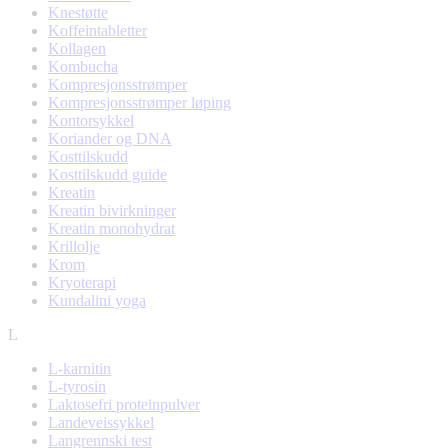
Knestøtte
Koffeintabletter
Kollagen
Kombucha
Kompresjonsstrømper
Kompresjonsstrømper løping
Kontorsykkel
Koriander og DNA
Kosttilskudd
Kosttilskudd guide
Kreatin
Kreatin bivirkninger
Kreatin monohydrat
Krillolje
Krom
Kryoterapi
Kundalini yoga
L
L-karnitin
L-tyrosin
Laktosefri proteinpulver
Landeveissykkel
Langrennski test