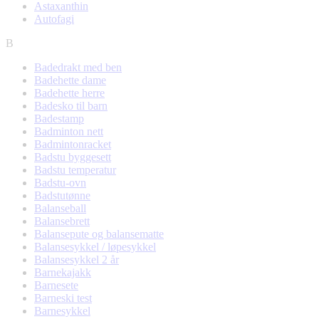
Astaxanthin
Autofagi
B
Badedrakt med ben
Badehette dame
Badehette herre
Badesko til barn
Badestamp
Badminton nett
Badmintonracket
Badstu byggesett
Badstu temperatur
Badstu-ovn
Badstutønne
Balanseball
Balansebrett
Balansepute og balansematte
Balansesykkel / løpesykkel
Balansesykkel 2 år
Barnekajakk
Barnesete
Barneski test
Barnesykkel