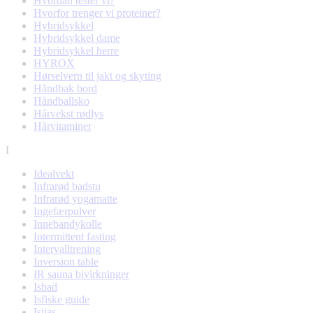
Hvordan tester vi?
Hvorfor trenger vi proteiner?
Hybridsykkel
Hybridsykkel dame
Hybridsykkel herre
HYROX
Hørselvern til jakt og skyting
Håndbak bord
Håndballsko
Hårvekst rødlys
Hårvitaminer
I
Idealvekt
Infrarød badstu
Infrarød yogamatte
Ingefærpulver
Innebandykolle
Intermittent fasting
Intervalltrening
Inversion table
IR sauna bivirkninger
Isbad
Isfiske guide
Isjias