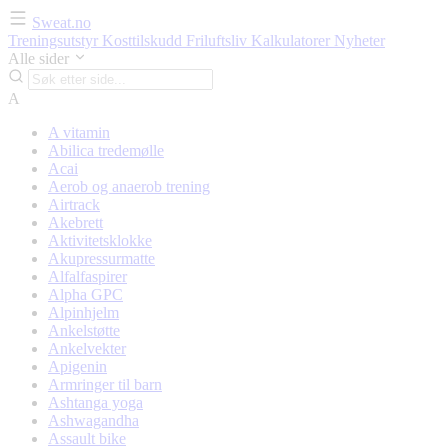
Sweat.no
Treningsutstyr
Kosttilskudd
Friluftsliv
Kalkulatorer
Nyheter
Alle sider
A
A vitamin
Abilica tredemølle
Acai
Aerob og anaerob trening
Airtrack
Akebrett
Aktivitetsklokke
Akupressurmatte
Alfalfaspirer
Alpha GPC
Alpinhjelm
Ankelstøtte
Ankelvekter
Apigenin
Armringer til barn
Ashtanga yoga
Ashwagandha
Assault bike