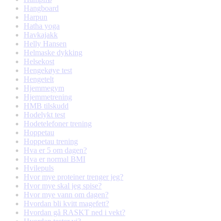
Hangboard
Harpun
Hatha yoga
Havkajakk
Helly Hansen
Helmaske dykking
Helsekost
Hengekøye test
Hengetelt
Hjemmegym
Hjemmetrening
HMB tilskudd
Hodelykt test
Hodetelefoner trening
Hoppetau
Hoppetau trening
Hva er 5 om dagen?
Hva er normal BMI
Hvilepuls
Hvor mye proteiner trenger jeg?
Hvor mye skal jeg spise?
Hvor mye vann om dagen?
Hvordan bli kvitt magefett?
Hvordan gå RASKT ned i vekt?