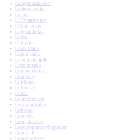
Langrennssko test
Lapierre sykkel
Lecitin
LED maske test
Lifting straps
Liggeunderlag
Linfrø
Linfrøolje
Lions Mane
Liquid chalk
Liten tredemølle
Liten tursekk
Lommelykt test
Longevity
Luftfukter
Luftrenser
Lutein
Lymfedrenasje
Lysterapi-briller
Løftesko
Løpebelte
Løpejakke test
Løpeprogram nybegynner
Løpesekk
Løpeshorts test