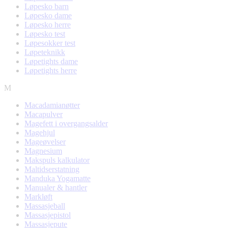
Løpesko barn
Løpesko dame
Løpesko herre
Løpesko test
Løpesokker test
Løpeteknikk
Løpetights dame
Løpetights herre
M
Macadamianøtter
Macapulver
Magefett i overgangsalder
Magehjul
Mageøvelser
Magnesium
Makspuls kalkulator
Maltidserstatning
Manduka Yogamatte
Manualer & hantler
Markløft
Massasjeball
Massasjepistol
Massasjepute