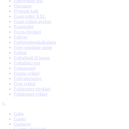
Fleecejakke test
Fluestang
Flytende kalk
Foam roller XXL
Foam rolling øvelser
Foamroller
Focus elsykkel
Folsyre
Forbrenningskalkulator
Foret regnkåpe dame
Fotbad
Fotballmål til hagen
Fotballsko test
Fotmassasje
Frappe sykkel
Fridykkerutstyr
Frog sykkel
Fulldempet elsykkel
Fulldempet sykkel
G
Gaba
Gainer
Gamasjer