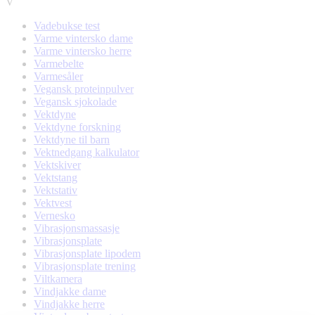
V
Vadebukse test
Varme vintersko dame
Varme vintersko herre
Varmebelte
Varmesåler
Vegansk proteinpulver
Vegansk sjokolade
Vektdyne
Vektdyne forskning
Vektdyne til barn
Vektnedgang kalkulator
Vektskiver
Vektstang
Vektstativ
Vektvest
Vernesko
Vibrasjonsmassasje
Vibrasjonsplate
Vibrasjonsplate lipodem
Vibrasjonsplate trening
Viltkamera
Vindjakke dame
Vindjakke herre