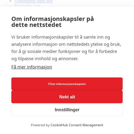
Vinterdress barn test
Vintersko test
Vitamin B1
Vitamin b12 test
Om informasjonskapsler på
Vitamin D3
dette nettstedet
VO2 max
Vondt i korsryggen
Vi bruker informasjonskapsler til å samle inn og
Våtdrakt barn
analysere informasjon om nettstedets ytelse og bruk,
Våtdrakt test
for å gi sosiale medier funksjoner og for å forbedre
W
og tilpasse innhold og annonser.
Wahoo sykkelrulle
Få mer informasjon
Walking Pad Test
wallball
Whey proteinpulver
Tillat informasjonskapsler
Wim Hof
Winora elsykkel
Woom sykkel
Nekt alt
Wrist wraps
Innstillinger
Y
Yin yoga
Powered by
CookieHub Consent Management
Yoga
Yoga mat cleaner