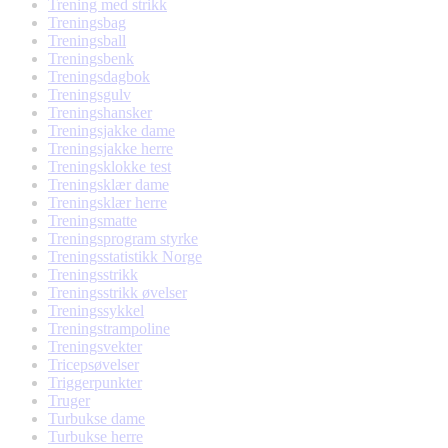
Trening med strikk
Treningsbag
Treningsball
Treningsbenk
Treningsdagbok
Treningsgulv
Treningshansker
Treningsjakke dame
Treningsjakke herre
Treningsklokke test
Treningsklær dame
Treningsklær herre
Treningsmatte
Treningsprogram styrke
Treningsstatistikk Norge
Treningsstrikk
Treningsstrikk øvelser
Treningssykkel
Treningstrampoline
Treningsvekter
Tricepsøvelser
Triggerpunkter
Truger
Turbukse dame
Turbukse herre