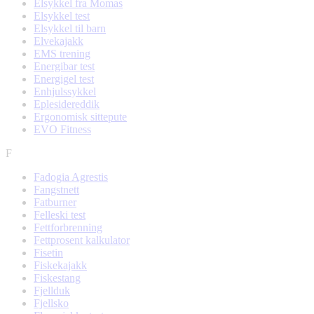
Elsykkel fra Momas
Elsykkel test
Elsykkel til barn
Elvekajakk
EMS trening
Energibar test
Energigel test
Enhjulssykkel
Eplesidereddik
Ergonomisk sittepute
EVO Fitness
F
Fadogia Agrestis
Fangstnett
Fatburner
Felleski test
Fettforbrenning
Fettprosent kalkulator
Fisetin
Fiskekajakk
Fiskestang
Fjellduk
Fjellsko