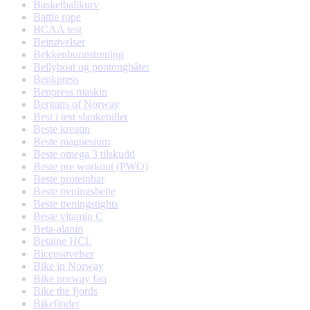
Basketballkurv
Battle rope
BCAA test
Beinøvelser
Bekkenbunnstrening
Bellyboat og pontongbåter
Benkpress
Benpress maskin
Bergans of Norway
Best i test slankepiller
Beste kreatin
Beste magnesium
Beste omega 3 tilskudd
Beste pre workout (PWO)
Beste proteinbar
Beste treningsbelte
Beste treningstights
Beste vitamin C
Beta-alanin
Betaine HCL
Bicepsøvelser
Bike in Norway
Bike norway faq
Bike the fjords
Bikefinder