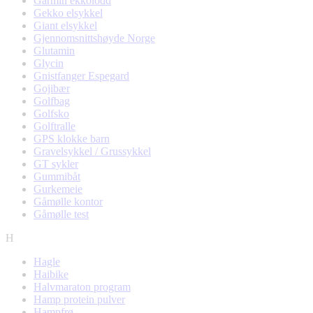
Garmin ekkolodd
Gekko elsykkel
Giant elsykkel
Gjennomsnittshøyde Norge
Glutamin
Glycin
Gnistfanger Espegard
Gojibær
Golfbag
Golfsko
Golftralle
GPS klokke barn
Gravelsykkel / Grussykkel
GT sykler
Gummibåt
Gurkemeie
Gåmølle kontor
Gåmølle test
H
Hagle
Haibike
Halvmaraton program
Hamp protein pulver
Hampfrø