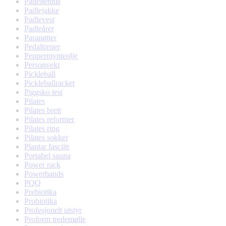
Padeltennis
Padlejakke
Padlevest
Padleårer
Paranøtter
Pedaltrener
Peppermynteolje
Personvekt
Pickleball
Pickleballracket
Piggsko test
Pilates
Pilates brett
Pilates reformer
Pilates ring
Pilates sokker
Plantar fasciitt
Portabel sauna
Power rack
Powerbands
PQQ
Prebiotika
Probiotika
Profesjonelt utstyr
Proform tredemølle