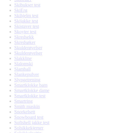
Skibukser test
SkiErg
Skihjelm test
Skijakke test
Skistaver test
Skoyter test
Skredsekk
Skredsøker
Skulderøvelser
Skulderøvelser
Slakkline
Slalomski
Slamball
Slankepulver
Slyngetrening
Smartklokke barn
Smartklokke dame
Smartklokke test
Smartring
Smith maskin
Snorkelsett
Snowboard test
Softshell jakke test
Solsikkekjerner