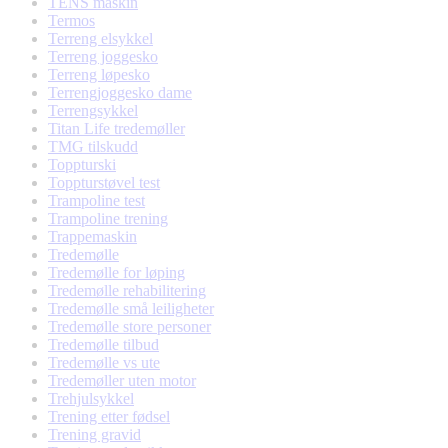
TENS maskin
Termos
Terreng elsykkel
Terreng joggesko
Terreng løpesko
Terrengjoggesko dame
Terrengsykkel
Titan Life tredemøller
TMG tilskudd
Toppturski
Toppturstøvel test
Trampoline test
Trampoline trening
Trappemaskin
Tredemølle
Tredemølle for løping
Tredemølle rehabilitering
Tredemølle små leiligheter
Tredemølle store personer
Tredemølle tilbud
Tredemølle vs ute
Tredemøller uten motor
Trehjulsykkel
Trening etter fødsel
Trening gravid