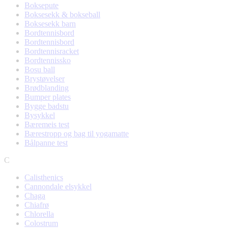
Boksepute
Boksesekk & bokseball
Boksesekk barn
Bordtennisbord
Bordtennisbord
Bordtennisracket
Bordtennissko
Bosu ball
Brystøvelser
Brødblanding
Bumper plates
Bygge badstu
Bysykkel
Bæremeis test
Bærestropp og bag til yogamatte
Bålpanne test
C
Calisthenics
Cannondale elsykkel
Chaga
Chiafrø
Chlorella
Colostrum