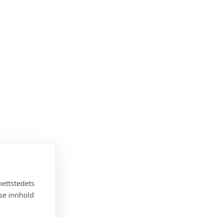
nettstedets
sse innhold