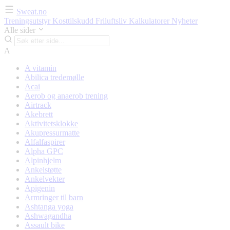
Sweat.no
Treningsutstyr
Kosttilskudd
Friluftsliv
Kalkulatorer
Nyheter
Alle sider
A
A vitamin
Abilica tredemølle
Acai
Aerob og anaerob trening
Airtrack
Akebrett
Aktivitetsklokke
Akupressurmatte
Alfalfaspirer
Alpha GPC
Alpinhjelm
Ankelstøtte
Ankelvekter
Apigenin
Armringer til barn
Ashtanga yoga
Ashwagandha
Assault bike