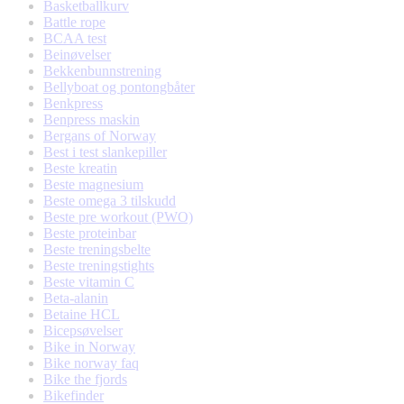
Basketballkurv
Battle rope
BCAA test
Beinøvelser
Bekkenbunnstrening
Bellyboat og pontongbåter
Benkpress
Benpress maskin
Bergans of Norway
Best i test slankepiller
Beste kreatin
Beste magnesium
Beste omega 3 tilskudd
Beste pre workout (PWO)
Beste proteinbar
Beste treningsbelte
Beste treningstights
Beste vitamin C
Beta-alanin
Betaine HCL
Bicepsøvelser
Bike in Norway
Bike norway faq
Bike the fjords
Bikefinder