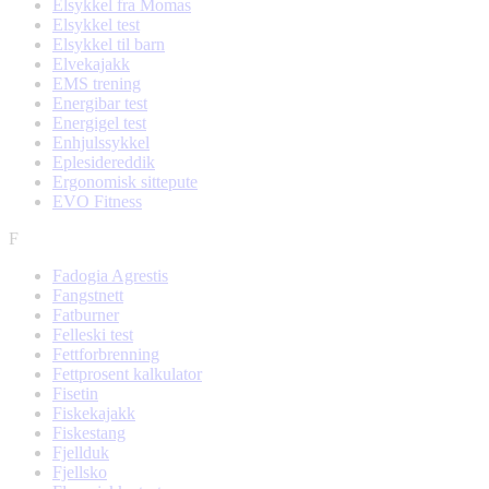
Elsykkel fra Momas
Elsykkel test
Elsykkel til barn
Elvekajakk
EMS trening
Energibar test
Energigel test
Enhjulssykkel
Eplesidereddik
Ergonomisk sittepute
EVO Fitness
F
Fadogia Agrestis
Fangstnett
Fatburner
Felleski test
Fettforbrenning
Fettprosent kalkulator
Fisetin
Fiskekajakk
Fiskestang
Fjellduk
Fjellsko