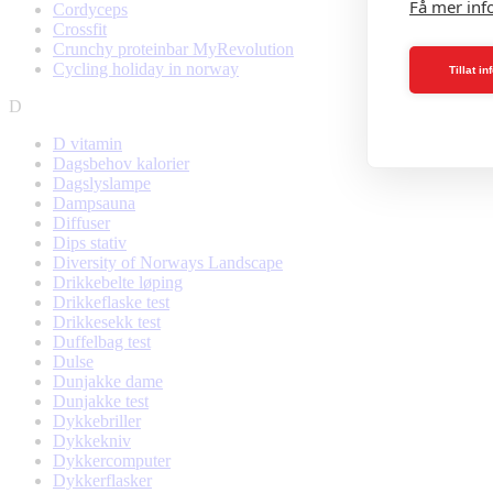
Få mer inf
Cordyceps
Crossfit
Crunchy proteinbar MyRevolution
Cycling holiday in norway
Tillat i
D
D vitamin
Dagsbehov kalorier
Dagslyslampe
Dampsauna
Diffuser
Dips stativ
Diversity of Norways Landscape
Drikkebelte løping
Drikkeflaske test
Drikkesekk test
Duffelbag test
Dulse
Dunjakke dame
Dunjakke test
Dykkebriller
Dykkekniv
Dykkercomputer
Dykkerflasker