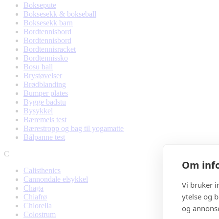
Boksepute
Boksesekk & bokseball
Boksesekk barn
Bordtennisbord
Bordtennisbord
Bordtennisracket
Bordtennissko
Bosu ball
Brystøvelser
Brødblanding
Bumper plates
Bygge badstu
Bysykkel
Bæremeis test
Bærestropp og bag til yogamatte
Bålpanne test
C
Om info
Calisthenics
Cannondale elsykkel
Vi bruker 
Chaga
ytelse og b
Chiafrø
Chlorella
og annonse
Colostrum