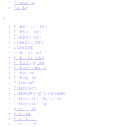
Astaxanthin
Autofagi
B
Badedrakt med ben
Badehette dame
Badehette herre
Badesko til barn
Badestamp
Badminton nett
Badmintonracket
Badstu byggesett
Badstu temperatur
Badstu-ovn
Badstutønne
Balanseball
Balansebrett
Balansepute og balansematte
Balansesykkel / løpesykkel
Balansesykkel 2 år
Barnekajakk
Barnesete
Barneski test
Barnesykkel