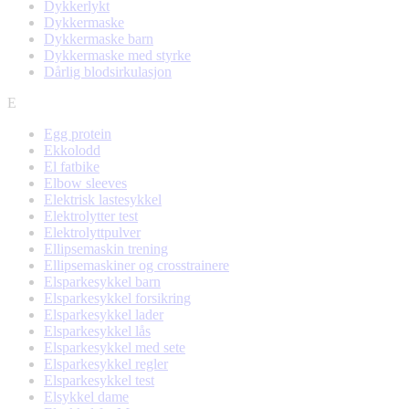
Dykkerlykt
Dykkermaske
Dykkermaske barn
Dykkermaske med styrke
Dårlig blodsirkulasjon
E
Egg protein
Ekkolodd
El fatbike
Elbow sleeves
Elektrisk lastesykkel
Elektrolytter test
Elektrolyttpulver
Ellipsemaskin trening
Ellipsemaskiner og crosstrainere
Elsparkesykkel barn
Elsparkesykkel forsikring
Elsparkesykkel lader
Elsparkesykkel lås
Elsparkesykkel med sete
Elsparkesykkel regler
Elsparkesykkel test
Elsykkel dame