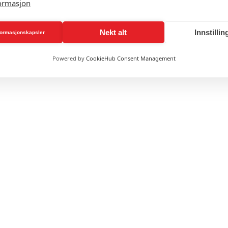
ormasjon
Nekt alt
Innstillin
nformasjonskapsler
Powered by
CookieHub Consent Management