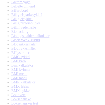
Bikram yoga
Bilbelte til hund
Biljardbord
Billig elsparkesykkel
Billig elsykkel
Billig proteinpulver
Billig tredemølle
Biohacking
Biologisk alder kalkulator
Black Week Tilbud
Blodsukkermåler
Blodtrykksmåler
Blålysbriller
BMC sykkel
BMI barn
Bmi kalkulator
BMI kvinner
BMI menn
BMI tabell
BMR kalkulator
BMX hjelm
BMX sykkel
Bokhvete
Boksehanske
Boksehansker test