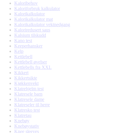
Kaloribehov
Kaloriforbruk kalkulator
Kalorikalkulator
Kalorikalkulator mat
Kalorikalkulator vektnedgang
Kaloriredusert saus
Kalsium tilskudd
Kano test
Keeperhansker
Kelp
Kettlebell
Kettlebell øvelser
Kettlebells fra XXL
Kikkert
Kikkertsikte
Kjøkkenvekt
Klatrehjelm test
Klatresele barn
Klatresele dame
Klatreseler til herre
Klatresko test
Klatretau
Knebøy
Knebøystativ
Knee sleeves