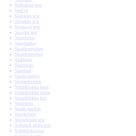
Skibukser test
SkiErg
Skihjelm test
Skijakke test
Skistaver test
Skoyter test
Skredsekk
Skredsøker
Skulderøvelser
Skulderøvelser
Slakkline
Slalomski
Slamball
Slankepulver
Slyngetrening
Smartklokke barn
Smartklokke dame
Smartklokke test
Smartring
Smith maskin
Snorkelsett
Snowboard test
Softshell jakke test
Solsikkekjerner