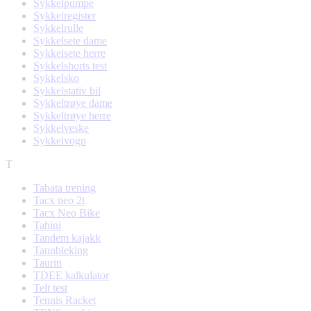
Sykkelpumpe
Sykkelregister
Sykkelrulle
Sykkelsete dame
Sykkelsete herre
Sykkelshorts test
Sykkelsko
Sykkelstativ bil
Sykkeltrøye dame
Sykkeltrøye herre
Sykkelveske
Sykkelvogn
T
Tabata trening
Tacx neo 2t
Tacx Neo Bike
Tahini
Tandem kajakk
Tannbleking
Taurin
TDEE kalkulator
Telt test
Tennis Racket