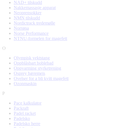
NAD+ tilskudd
Nakkemassasje apparat
Neoprensokker
NMN tilskudd
Nordictrack tredemølle
Norrøna
Norse Performance
NTNU-formelen for magefett
O
Olympisk vektstang
Oppblåsbart boblebad
Oppvarming styrketrening
Osprey bæremeis
Ovelser for a bli kvitt magefett
Ozonmaskin
P
Pace kalkulator
Packraft
Padel racket
Padelsko
Padelsko herre