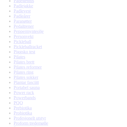
Padeltennis
Padlejakke
Padlevest
Padleårer
Paranøtter
Pedaltrener
Peppermynteolje
Personvekt
Pickleball
Pickleballracket
Piggsko test
Pilates
Pilates brett
Pilates reformer
Pilates ring
Pilates sokker
Plantar fasciitt
Portabel sauna
Power rack
Powerbands
PQQ
Prebiotika
Probiotika
Profesjonelt utstyr
Proform tredemølle