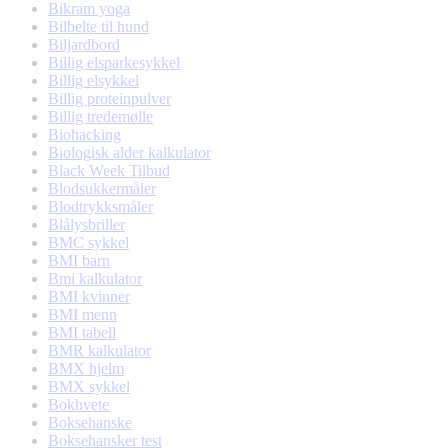
Bikram yoga
Bilbelte til hund
Biljardbord
Billig elsparkesykkel
Billig elsykkel
Billig proteinpulver
Billig tredemølle
Biohacking
Biologisk alder kalkulator
Black Week Tilbud
Blodsukkermåler
Blodtrykksmåler
Blålysbriller
BMC sykkel
BMI barn
Bmi kalkulator
BMI kvinner
BMI menn
BMI tabell
BMR kalkulator
BMX hjelm
BMX sykkel
Bokhvete
Boksehanske
Boksehansker test