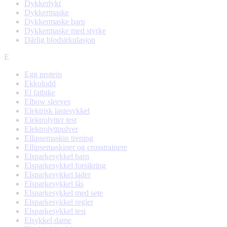
Dykkerlykt
Dykkermaske
Dykkermaske barn
Dykkermaske med styrke
Dårlig blodsirkulasjon
E
Egg protein
Ekkolodd
El fatbike
Elbow sleeves
Elektrisk lastesykkel
Elektrolytter test
Elektrolyttpulver
Ellipsemaskin trening
Ellipsemaskiner og crosstrainere
Elsparkesykkel barn
Elsparkesykkel forsikring
Elsparkesykkel lader
Elsparkesykkel lås
Elsparkesykkel med sete
Elsparkesykkel regler
Elsparkesykkel test
Elsykkel dame