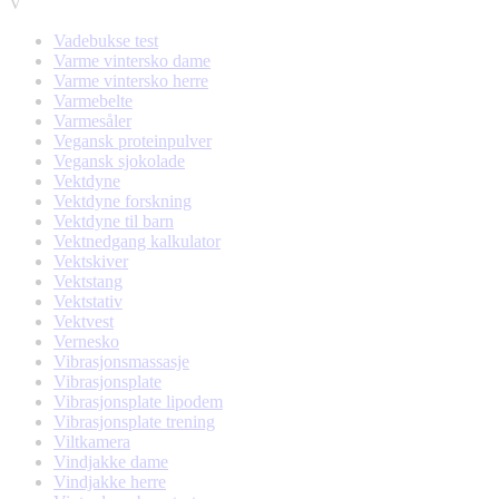
V
Vadebukse test
Varme vintersko dame
Varme vintersko herre
Varmebelte
Varmesåler
Vegansk proteinpulver
Vegansk sjokolade
Vektdyne
Vektdyne forskning
Vektdyne til barn
Vektnedgang kalkulator
Vektskiver
Vektstang
Vektstativ
Vektvest
Vernesko
Vibrasjonsmassasje
Vibrasjonsplate
Vibrasjonsplate lipodem
Vibrasjonsplate trening
Viltkamera
Vindjakke dame
Vindjakke herre