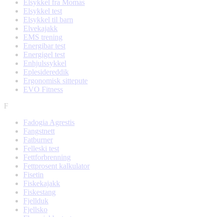
Elsykkel fra Momas
Elsykkel test
Elsykkel til barn
Elvekajakk
EMS trening
Energibar test
Energigel test
Enhjulssykkel
Eplesidereddik
Ergonomisk sittepute
EVO Fitness
F
Fadogia Agrestis
Fangstnett
Fatburner
Felleski test
Fettforbrenning
Fettprosent kalkulator
Fisetin
Fiskekajakk
Fiskestang
Fjellduk
Fjellsko