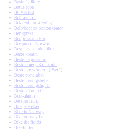
Basketballkurv
Battle rope
BCAA test
Beinøvelser
Bekkenbunnstrening
Bellyboat og pontongbåter
Benkpress
Benpress maskin
Bergans of Norway
Best i test slankepiller
Beste kreatin
Beste magnesium
Beste omega 3 tilskudd
Beste pre workout (PWO)
Beste proteinbar
Beste treningsbelte
Beste treningstights
Beste vitamin C
Beta-alanin
Betaine HCL
Bicepsøvelser
Bike in Norway
Bike norway faq
Bike the fjords
Bikefinder