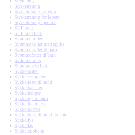
Stretching
Styrketrening
Styrketrening for eldre
Styrketrening for løpere
Styrketrening hjemme
SUP brett
SUP brett barn
Svømmebriller
Svømmebriller med styrke
Svømmebriller til barn
Svømmefotter til barn
Svømmeføtter
Svømmevest barn
Sykkelbriller
Sykkelcomputer
Sykkelfeste til hund
Sykkelhansker
Sykkelhenger
Sykkelhjelm barn
Sykkelhjelm test
Sykkelkoffert
Sykkelkurv til hund og katt
Sykkellys
Sykkellås
Sykkeloppheng