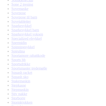
Solsikkelecitin
Sone 2 trening
Sovemaske
Sovepose
Sovepose til barn
Sovetabletter
Sparkesykkel
Sparkesykkel barn
Sparkesykkel voksen
Specialized elsykkel
Spermidin
Spinningsykkel
Spirulina
Sportamore rabattkode
Sports bh
Sportsdrikke
Sportsmaster tredemølle
Squash racket
Squash sko
Stakemaskin
Stepkasse
Stepmaskin
Stiv nakke
Storborre
Stormkjokken