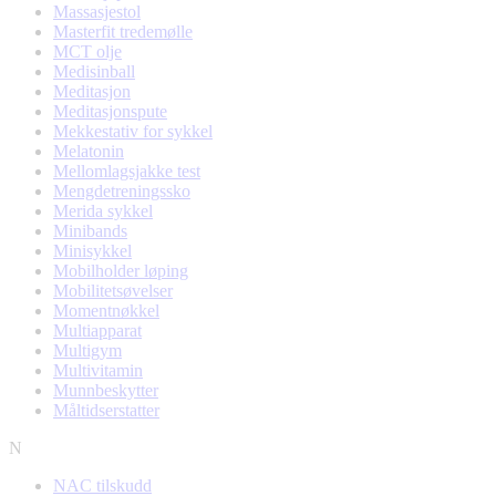
Massasjestol
Masterfit tredemølle
MCT olje
Medisinball
Meditasjon
Meditasjonspute
Mekkestativ for sykkel
Melatonin
Mellomlagsjakke test
Mengdetreningssko
Merida sykkel
Minibands
Minisykkel
Mobilholder løping
Mobilitetsøvelser
Momentnøkkel
Multiapparat
Multigym
Multivitamin
Munnbeskytter
Måltidserstatter
N
NAC tilskudd