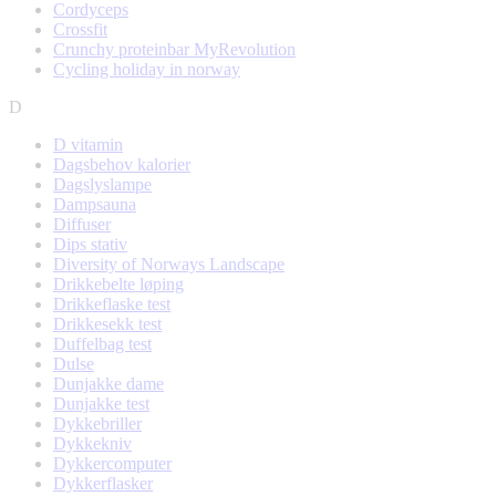
Cordyceps
Crossfit
Crunchy proteinbar MyRevolution
Cycling holiday in norway
D
D vitamin
Dagsbehov kalorier
Dagslyslampe
Dampsauna
Diffuser
Dips stativ
Diversity of Norways Landscape
Drikkebelte løping
Drikkeflaske test
Drikkesekk test
Duffelbag test
Dulse
Dunjakke dame
Dunjakke test
Dykkebriller
Dykkekniv
Dykkercomputer
Dykkerflasker