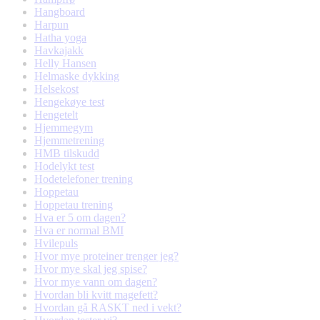
Hangboard
Harpun
Hatha yoga
Havkajakk
Helly Hansen
Helmaske dykking
Helsekost
Hengekøye test
Hengetelt
Hjemmegym
Hjemmetrening
HMB tilskudd
Hodelykt test
Hodetelefoner trening
Hoppetau
Hoppetau trening
Hva er 5 om dagen?
Hva er normal BMI
Hvilepuls
Hvor mye proteiner trenger jeg?
Hvor mye skal jeg spise?
Hvor mye vann om dagen?
Hvordan bli kvitt magefett?
Hvordan gå RASKT ned i vekt?