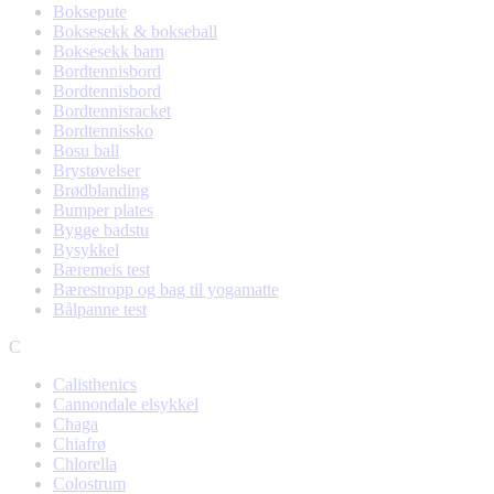
Boksepute
Boksesekk & bokseball
Boksesekk barn
Bordtennisbord
Bordtennisbord
Bordtennisracket
Bordtennissko
Bosu ball
Brystøvelser
Brødblanding
Bumper plates
Bygge badstu
Bysykkel
Bæremeis test
Bærestropp og bag til yogamatte
Bålpanne test
C
Calisthenics
Cannondale elsykkel
Chaga
Chiafrø
Chlorella
Colostrum