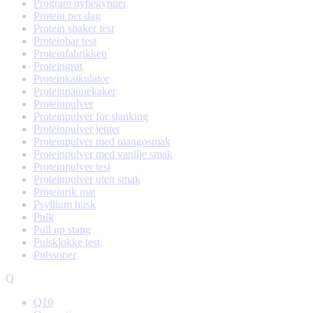
Program nybegynner
Protein per dag
Protein shaker test
Proteinbar test
Proteinfabrikken
Proteingrøt
Proteinkalkulator
Proteinpannekaker
Proteinpulver
Proteinpulver for slanking
Proteinpulver jenter
Proteinpulver med mangosmak
Proteinpulver med vanilje smak
Proteinpulver test
Proteinpulver uten smak
Proteinrik mat
Psyllium husk
Pulk
Pull up stang
Pulsklokke test
Pulssoner
Q
Q10