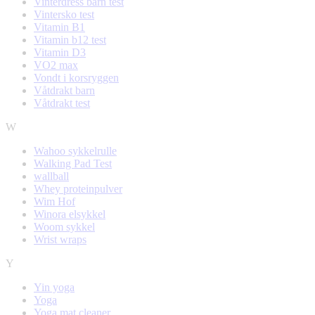
Vinterdress barn test
Vintersko test
Vitamin B1
Vitamin b12 test
Vitamin D3
VO2 max
Vondt i korsryggen
Våtdrakt barn
Våtdrakt test
W
Wahoo sykkelrulle
Walking Pad Test
wallball
Whey proteinpulver
Wim Hof
Winora elsykkel
Woom sykkel
Wrist wraps
Y
Yin yoga
Yoga
Yoga mat cleaner