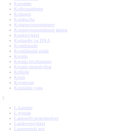
Knestøtte
Koffeintabletter
Kollagen
Kombucha
Kompresjonsstrømper
Kompresjonsstrømper løping
Kontorsykkel
Koriander og DNA
Kosttilskudd
Kosttilskudd guide
Kreatin
Kreatin bivirkninger
Kreatin monohydrat
Krillolje
Krom
Kryoterapi
Kundalini yoga
L
L-karnitin
L-tyrosin
Laktosefri proteinpulver
Landeveissykkel
Langrennski test