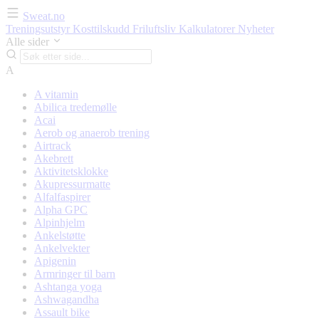
Sweat.no
Treningsutstyr
Kosttilskudd
Friluftsliv
Kalkulatorer
Nyheter
Alle sider
A
A vitamin
Abilica tredemølle
Acai
Aerob og anaerob trening
Airtrack
Akebrett
Aktivitetsklokke
Akupressurmatte
Alfalfaspirer
Alpha GPC
Alpinhjelm
Ankelstøtte
Ankelvekter
Apigenin
Armringer til barn
Ashtanga yoga
Ashwagandha
Assault bike