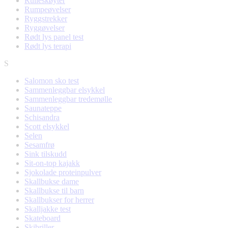
Rulleskøyter
Rumpeøvelser
Ryggstrekker
Ryggøvelser
Rødt lys panel test
Rødt lys terapi
S
Salomon sko test
Sammenleggbar elsykkel
Sammenleggbar tredemølle
Saunateppe
Schisandra
Scott elsykkel
Selen
Sesamfrø
Sink tilskudd
Sit-on-top kajakk
Sjokolade proteinpulver
Skallbukse dame
Skallbukse til barn
Skallbukser for herrer
Skalljakke test
Skateboard
Skibriller