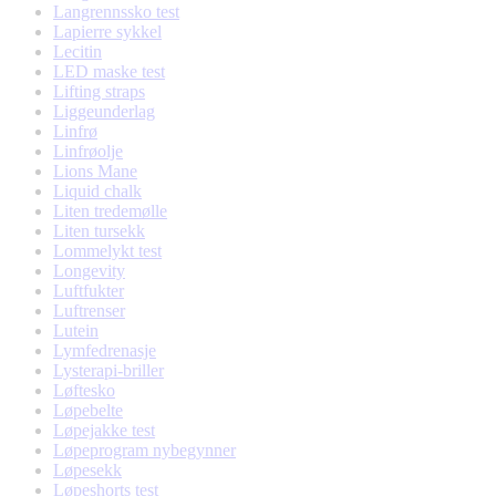
Langrennssko test
Lapierre sykkel
Lecitin
LED maske test
Lifting straps
Liggeunderlag
Linfrø
Linfrøolje
Lions Mane
Liquid chalk
Liten tredemølle
Liten tursekk
Lommelykt test
Longevity
Luftfukter
Luftrenser
Lutein
Lymfedrenasje
Lysterapi-briller
Løftesko
Løpebelte
Løpejakke test
Løpeprogram nybegynner
Løpesekk
Løpeshorts test