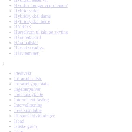
Hvordan tester vi?
Hvorfor trenger vi proteiner?
Hybridsykkel
Hybridsykkel dame
Hybridsykkel herre
HYROX
Hørselvern til jakt og skyting
Håndbak bord
Håndballsko
Hårvekst rødlys
Hårvitaminer
I
Idealvekt
Infrarød badstu
Infrarød yogamatte
Ingefærpulver
Innebandykolle
Intermittent fasting
Intervalltrening
Inversion table
IR sauna bivirkninger
Isbad
Isfiske guide
Isjias