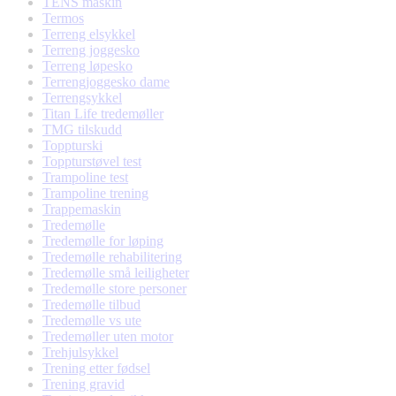
TENS maskin
Termos
Terreng elsykkel
Terreng joggesko
Terreng løpesko
Terrengjoggesko dame
Terrengsykkel
Titan Life tredemøller
TMG tilskudd
Toppturski
Toppturstøvel test
Trampoline test
Trampoline trening
Trappemaskin
Tredemølle
Tredemølle for løping
Tredemølle rehabilitering
Tredemølle små leiligheter
Tredemølle store personer
Tredemølle tilbud
Tredemølle vs ute
Tredemøller uten motor
Trehjulsykkel
Trening etter fødsel
Trening gravid