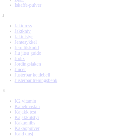
Iskaffe-pulver
J
Jaktdress
Jaktkniv
Jaktutstyr
Jentesykkel
Jern tilskudd
Jiu jitsu guide
Jodix
Jordingslaken
Juicer
Justerbar kettlebell
Justerbar treningsbenk
K
K2 vitamin
Kabelmaskin
Kajakk test
Kajakkutstyr
Kakaonibs
Kakaopulver
Kald dusj