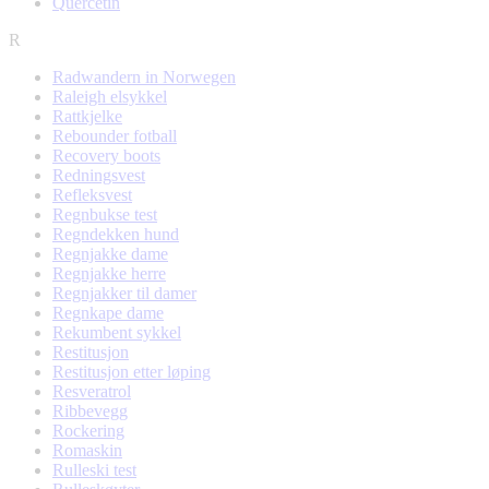
Quercetin
R
Radwandern in Norwegen
Raleigh elsykkel
Rattkjelke
Rebounder fotball
Recovery boots
Redningsvest
Refleksvest
Regnbukse test
Regndekken hund
Regnjakke dame
Regnjakke herre
Regnjakker til damer
Regnkape dame
Rekumbent sykkel
Restitusjon
Restitusjon etter løping
Resveratrol
Ribbevegg
Rockering
Romaskin
Rulleski test