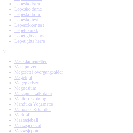
Løpesko barn
Løpesko dame
Løpesko herre
Løpesko test
Løpesokker test
Løpeteknikk
Løpetights dame
Løpetights herre
M
Macadamianøtter
Macapulver
Magefett i overgangsalder
Magehjul
Mageøvelser
Magnesium
Makspuls kalkulator
Maltidserstatning
Manduka Yogamatte
Manualer & hantler
Markløft
Massasjeball
Massasjepistol
Massasjepute