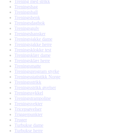
Trening med strikk
Treningsbag
Treningsball
Treningsbenk
Treningsdagbok
Treningsgulv
Treningshansker
Treningsjakke dame
Treningsjakke herre
Treningsklokke test
Treningsklær dame
Treningsklær herre
Treningsmatte
Treningsprogram styrke
Treningsstatistikk Norge
Treningsstrikk
Treningsstrikk øvelser
Treningssykkel
Treningstrampoline
Treningsvekter
Tricepsøvelser
Triggerpunkter
Truger
Turbukse dame
Turbukse herre