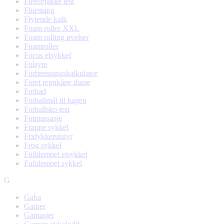
Fleecejakke test
Fluestang
Flytende kalk
Foam roller XXL
Foam rolling øvelser
Foamroller
Focus elsykkel
Folsyre
Forbrenningskalkulator
Foret regnkåpe dame
Fotbad
Fotballmål til hagen
Fotballsko test
Fotmassasje
Frappe sykkel
Fridykkerutstyr
Frog sykkel
Fulldempet elsykkel
Fulldempet sykkel
G
Gaba
Gainer
Gamasjer