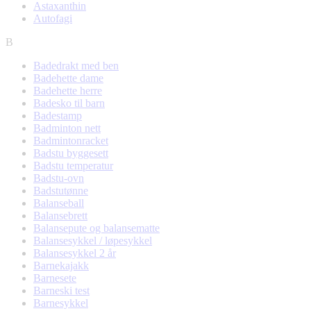
Astaxanthin
Autofagi
B
Badedrakt med ben
Badehette dame
Badehette herre
Badesko til barn
Badestamp
Badminton nett
Badmintonracket
Badstu byggesett
Badstu temperatur
Badstu-ovn
Badstutønne
Balanseball
Balansebrett
Balansepute og balansematte
Balansesykkel / løpesykkel
Balansesykkel 2 år
Barnekajakk
Barnesete
Barneski test
Barnesykkel