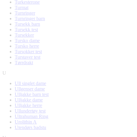
Turkesterone
Turmat
Turnringer
Turnringer barn
Tursekk barn
Tursekk test
Tursekker
Tursko dame
Tursko herre
Tursokker test
Turstaver test
Tørrdrakt
U
Ull singlet dame
Ullgenser dame
Ulljakke barn test
Ulljakke dame
Ulljakke herre
Ullundertøy test
Ultrahuman Ring
Urolithin A
Utendørs badstu