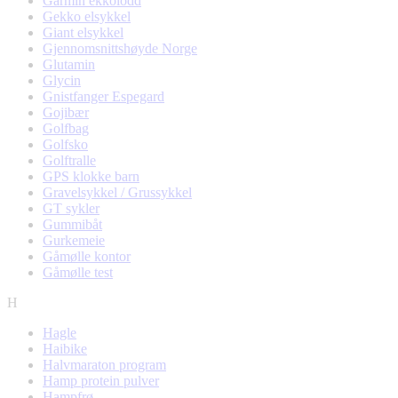
Garmin ekkolodd
Gekko elsykkel
Giant elsykkel
Gjennomsnittshøyde Norge
Glutamin
Glycin
Gnistfanger Espegard
Gojibær
Golfbag
Golfsko
Golftralle
GPS klokke barn
Gravelsykkel / Grussykkel
GT sykler
Gummibåt
Gurkemeie
Gåmølle kontor
Gåmølle test
H
Hagle
Haibike
Halvmaraton program
Hamp protein pulver
Hampfrø