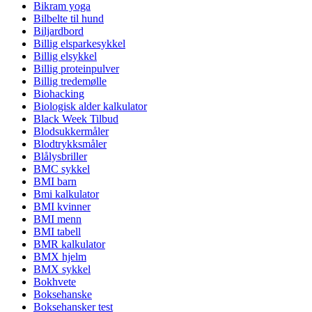
Bikram yoga
Bilbelte til hund
Biljardbord
Billig elsparkesykkel
Billig elsykkel
Billig proteinpulver
Billig tredemølle
Biohacking
Biologisk alder kalkulator
Black Week Tilbud
Blodsukkermåler
Blodtrykksmåler
Blålysbriller
BMC sykkel
BMI barn
Bmi kalkulator
BMI kvinner
BMI menn
BMI tabell
BMR kalkulator
BMX hjelm
BMX sykkel
Bokhvete
Boksehanske
Boksehansker test