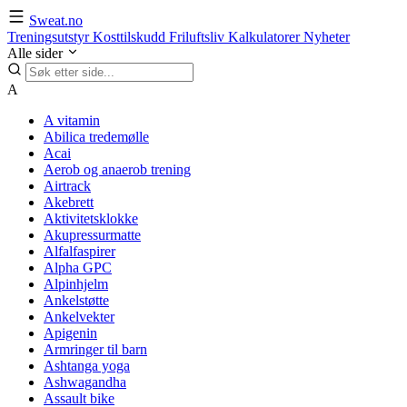
Sweat.no
Treningsutstyr
Kosttilskudd
Friluftsliv
Kalkulatorer
Nyheter
Alle sider
A
A vitamin
Abilica tredemølle
Acai
Aerob og anaerob trening
Airtrack
Akebrett
Aktivitetsklokke
Akupressurmatte
Alfalfaspirer
Alpha GPC
Alpinhjelm
Ankelstøtte
Ankelvekter
Apigenin
Armringer til barn
Ashtanga yoga
Ashwagandha
Assault bike