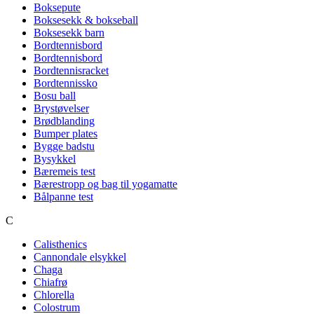
Boksepute
Boksesekk & bokseball
Boksesekk barn
Bordtennisbord
Bordtennisbord
Bordtennisracket
Bordtennissko
Bosu ball
Brystøvelser
Brødblanding
Bumper plates
Bygge badstu
Bysykkel
Bæremeis test
Bærestropp og bag til yogamatte
Bålpanne test
C
Calisthenics
Cannondale elsykkel
Chaga
Chiafrø
Chlorella
Colostrum