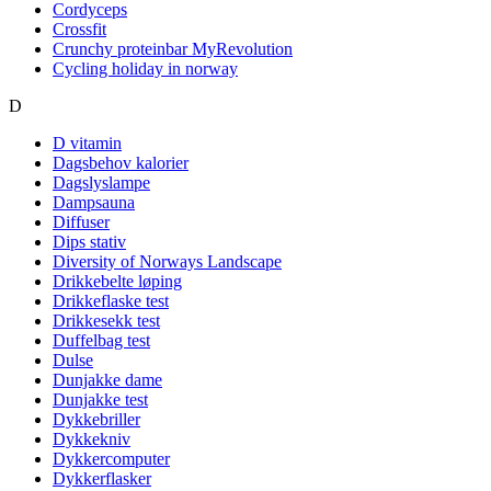
Cordyceps
Crossfit
Crunchy proteinbar MyRevolution
Cycling holiday in norway
D
D vitamin
Dagsbehov kalorier
Dagslyslampe
Dampsauna
Diffuser
Dips stativ
Diversity of Norways Landscape
Drikkebelte løping
Drikkeflaske test
Drikkesekk test
Duffelbag test
Dulse
Dunjakke dame
Dunjakke test
Dykkebriller
Dykkekniv
Dykkercomputer
Dykkerflasker