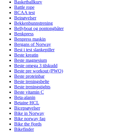
Basketballkurv
Battle rope
BCAA test
Beinøvelser
Bekkenbunnstrening
Bellyboat og pontongbåter
Benkpress
Benpress maskin
Bergans of Norway
Best i test slankepiller
Beste kreatin
Beste magnesium
Beste omega 3 tilskudd
Beste pre workout (PWO)
Beste proteinbar
Beste treningsbelte
Beste treningstights
Beste vitamin C
Beta-alanin
Betaine HCL
Bicepsøvelser
Bike in Norway
Bike norway faq
Bike the fjords
Bikefinder