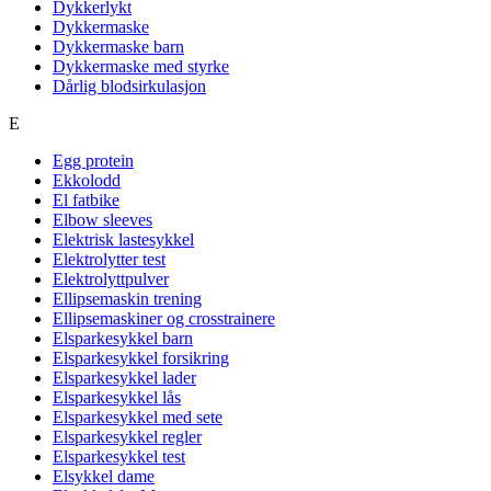
Dykkerlykt
Dykkermaske
Dykkermaske barn
Dykkermaske med styrke
Dårlig blodsirkulasjon
E
Egg protein
Ekkolodd
El fatbike
Elbow sleeves
Elektrisk lastesykkel
Elektrolytter test
Elektrolyttpulver
Ellipsemaskin trening
Ellipsemaskiner og crosstrainere
Elsparkesykkel barn
Elsparkesykkel forsikring
Elsparkesykkel lader
Elsparkesykkel lås
Elsparkesykkel med sete
Elsparkesykkel regler
Elsparkesykkel test
Elsykkel dame