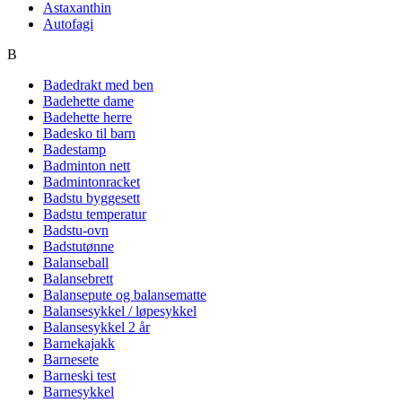
Astaxanthin
Autofagi
B
Badedrakt med ben
Badehette dame
Badehette herre
Badesko til barn
Badestamp
Badminton nett
Badmintonracket
Badstu byggesett
Badstu temperatur
Badstu-ovn
Badstutønne
Balanseball
Balansebrett
Balansepute og balansematte
Balansesykkel / løpesykkel
Balansesykkel 2 år
Barnekajakk
Barnesete
Barneski test
Barnesykkel