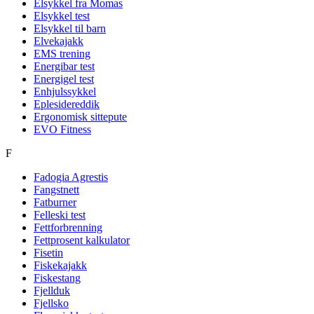
Elsykkel fra Momas
Elsykkel test
Elsykkel til barn
Elvekajakk
EMS trening
Energibar test
Energigel test
Enhjulssykkel
Eplesidereddik
Ergonomisk sittepute
EVO Fitness
F
Fadogia Agrestis
Fangstnett
Fatburner
Felleski test
Fettforbrenning
Fettprosent kalkulator
Fisetin
Fiskekajakk
Fiskestang
Fjellduk
Fjellsko