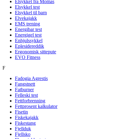
Elsykkel fra Momas
Elsykkel test
Elsykkel til barn
Elvekajakk
EMS trening
Energibar test
Energigel test
Enhjulssykkel
Eplesidereddik
Ergonomisk sittepute
EVO Fitness
F
Fadogia Agrestis
Fangstnett
Fatburner
Felleski test
Fettforbrenning
Fettprosent kalkulator
Fisetin
Fiskekajakk
Fiskestang
Fjellduk
Fjellsko