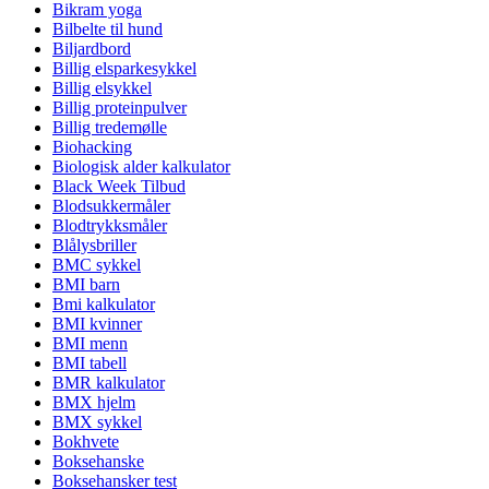
Bikram yoga
Bilbelte til hund
Biljardbord
Billig elsparkesykkel
Billig elsykkel
Billig proteinpulver
Billig tredemølle
Biohacking
Biologisk alder kalkulator
Black Week Tilbud
Blodsukkermåler
Blodtrykksmåler
Blålysbriller
BMC sykkel
BMI barn
Bmi kalkulator
BMI kvinner
BMI menn
BMI tabell
BMR kalkulator
BMX hjelm
BMX sykkel
Bokhvete
Boksehanske
Boksehansker test