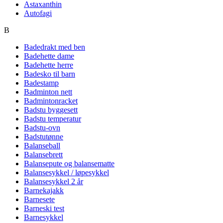
Astaxanthin
Autofagi
B
Badedrakt med ben
Badehette dame
Badehette herre
Badesko til barn
Badestamp
Badminton nett
Badmintonracket
Badstu byggesett
Badstu temperatur
Badstu-ovn
Badstutønne
Balanseball
Balansebrett
Balansepute og balansematte
Balansesykkel / løpesykkel
Balansesykkel 2 år
Barnekajakk
Barnesete
Barneski test
Barnesykkel