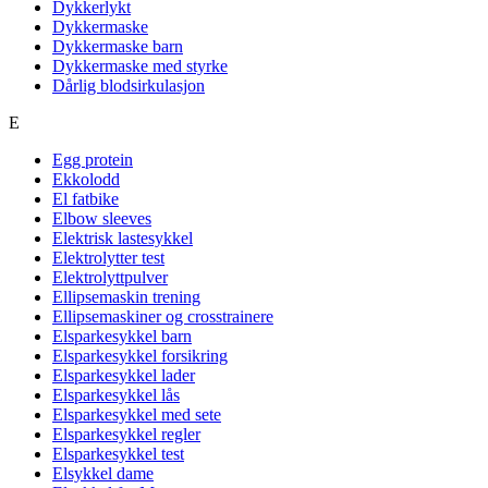
Dykkerlykt
Dykkermaske
Dykkermaske barn
Dykkermaske med styrke
Dårlig blodsirkulasjon
E
Egg protein
Ekkolodd
El fatbike
Elbow sleeves
Elektrisk lastesykkel
Elektrolytter test
Elektrolyttpulver
Ellipsemaskin trening
Ellipsemaskiner og crosstrainere
Elsparkesykkel barn
Elsparkesykkel forsikring
Elsparkesykkel lader
Elsparkesykkel lås
Elsparkesykkel med sete
Elsparkesykkel regler
Elsparkesykkel test
Elsykkel dame