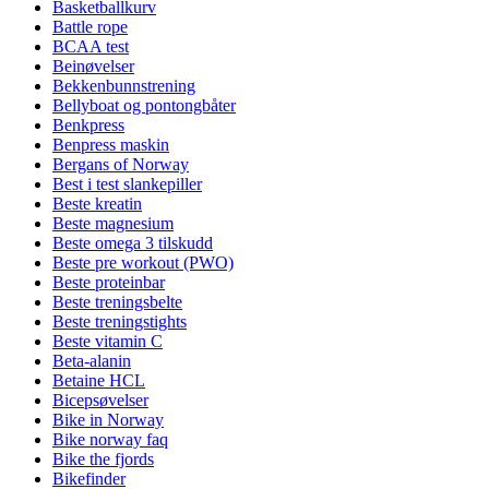
Basketballkurv
Battle rope
BCAA test
Beinøvelser
Bekkenbunnstrening
Bellyboat og pontongbåter
Benkpress
Benpress maskin
Bergans of Norway
Best i test slankepiller
Beste kreatin
Beste magnesium
Beste omega 3 tilskudd
Beste pre workout (PWO)
Beste proteinbar
Beste treningsbelte
Beste treningstights
Beste vitamin C
Beta-alanin
Betaine HCL
Bicepsøvelser
Bike in Norway
Bike norway faq
Bike the fjords
Bikefinder