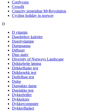
Cordyceps
Crossfit
Crunchy proteinbar MyRevolution
Cycling holiday in norway
D
D vitamin
Dagsbehov kalorier
Dagslyslampe
Dampsauna
Diffuser
Dips stativ
Diversity of Norways Landscape
Drikkebelte løping
Drikkeflaske test
Drikkesekk test
Duffelbag test
Dulse
Dunjakke dame
Dunjakke test
Dykkebriller
Dykkekniv
Dykkercomputer
Dykkerflasker