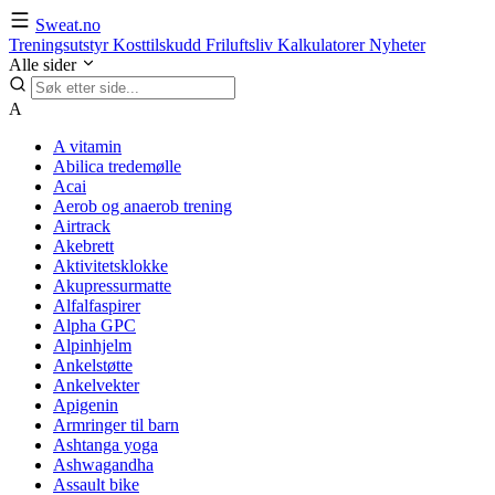
Sweat.no
Treningsutstyr
Kosttilskudd
Friluftsliv
Kalkulatorer
Nyheter
Alle sider
A
A vitamin
Abilica tredemølle
Acai
Aerob og anaerob trening
Airtrack
Akebrett
Aktivitetsklokke
Akupressurmatte
Alfalfaspirer
Alpha GPC
Alpinhjelm
Ankelstøtte
Ankelvekter
Apigenin
Armringer til barn
Ashtanga yoga
Ashwagandha
Assault bike