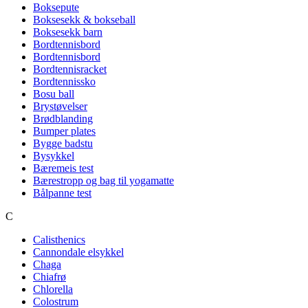
Boksepute
Boksesekk & bokseball
Boksesekk barn
Bordtennisbord
Bordtennisbord
Bordtennisracket
Bordtennissko
Bosu ball
Brystøvelser
Brødblanding
Bumper plates
Bygge badstu
Bysykkel
Bæremeis test
Bærestropp og bag til yogamatte
Bålpanne test
C
Calisthenics
Cannondale elsykkel
Chaga
Chiafrø
Chlorella
Colostrum