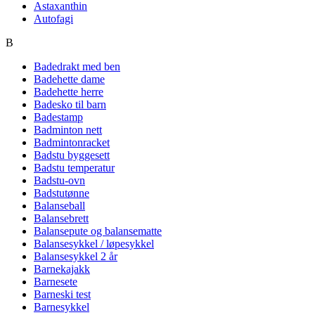
Astaxanthin
Autofagi
B
Badedrakt med ben
Badehette dame
Badehette herre
Badesko til barn
Badestamp
Badminton nett
Badmintonracket
Badstu byggesett
Badstu temperatur
Badstu-ovn
Badstutønne
Balanseball
Balansebrett
Balansepute og balansematte
Balansesykkel / løpesykkel
Balansesykkel 2 år
Barnekajakk
Barnesete
Barneski test
Barnesykkel