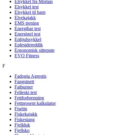
Elsykkel fra Momas
Elsykkel test
Elsykkel til barn
Elvekajakk
EMS trening
Energibar test
Energigel test
Enhjulssykkel
Eplesidereddik
Ergonomisk sittepute
EVO Fitness
F
Fadogia Agrestis
Fangstnett
Fatburner
Felleski test
Fettforbrenning
Fettprosent kalkulator
Fisetin
Fiskekajakk
Fiskestang
Fjellduk
Fjellsko