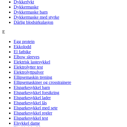
Dykkerlykt
Dykkermaske
Dykkermaske barn
Dykkermaske med styrke
Dårlig blodsirkulasjon
E
Egg protein
Ekkolodd
El fatbike
Elbow sleeves
Elektrisk lastesykkel
Elektrolytter test
Elektrolyttpulver
Ellipsemaskin trening
Ellipsemaskiner og crosstrainere
Elsparkesykkel barn
Elsparkesykkel forsikring
Elsparkesykkel lader
Elsparkesykkel lås
Elsparkesykkel med sete
Elsparkesykkel regler
Elsparkesykkel test
Elsykkel dame