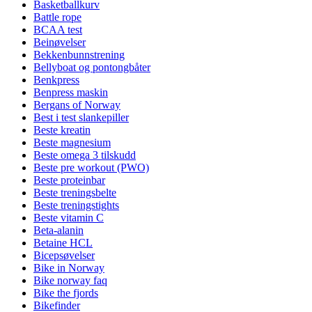
Basketballkurv
Battle rope
BCAA test
Beinøvelser
Bekkenbunnstrening
Bellyboat og pontongbåter
Benkpress
Benpress maskin
Bergans of Norway
Best i test slankepiller
Beste kreatin
Beste magnesium
Beste omega 3 tilskudd
Beste pre workout (PWO)
Beste proteinbar
Beste treningsbelte
Beste treningstights
Beste vitamin C
Beta-alanin
Betaine HCL
Bicepsøvelser
Bike in Norway
Bike norway faq
Bike the fjords
Bikefinder