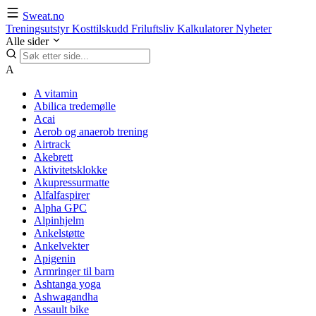
Sweat.no
Treningsutstyr
Kosttilskudd
Friluftsliv
Kalkulatorer
Nyheter
Alle sider
A
A vitamin
Abilica tredemølle
Acai
Aerob og anaerob trening
Airtrack
Akebrett
Aktivitetsklokke
Akupressurmatte
Alfalfaspirer
Alpha GPC
Alpinhjelm
Ankelstøtte
Ankelvekter
Apigenin
Armringer til barn
Ashtanga yoga
Ashwagandha
Assault bike