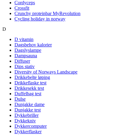
Cordyceps
Crossfit
Crunchy proteinbar MyRevolution
Cycling holiday in norway
D
D vitamin
Dagsbehov kalorier
Dagslyslampe
Dampsauna
Diffuser
Dips stativ
Diversity of Norways Landscape
Drikkebelte løping
Drikkeflaske test
Drikkesekk test
Duffelbag test
Dulse
Dunjakke dame
Dunjakke test
Dykkebriller
Dykkekniv
Dykkercomputer
Dykkerflasker