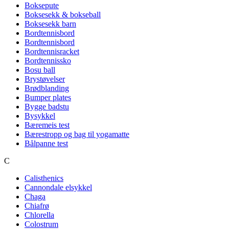
Boksepute
Boksesekk & bokseball
Boksesekk barn
Bordtennisbord
Bordtennisbord
Bordtennisracket
Bordtennissko
Bosu ball
Brystøvelser
Brødblanding
Bumper plates
Bygge badstu
Bysykkel
Bæremeis test
Bærestropp og bag til yogamatte
Bålpanne test
C
Calisthenics
Cannondale elsykkel
Chaga
Chiafrø
Chlorella
Colostrum