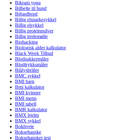
Bikram yoga
Bilbelte til hund
Biljardbord
Billig elsparkesykkel
Billig elsykkel
Billig proteinpulver
Billig tredemølle
Biohacking
Biologisk alder kalkulator
Black Week Tilbud
Blodsukkermåler
Blodtrykksmåler
Blålysbriller
BMC sykkel
BMI barn
Bmi kalkulator
BMI kvinner
BMI menn
BMI tabell
BMR kalkulator
BMX hjelm
BMX sykkel
Bokhvete
Boksehanske
Boksehansker test