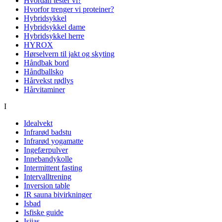
Hvordan tester vi?
Hvorfor trenger vi proteiner?
Hybridsykkel
Hybridsykkel dame
Hybridsykkel herre
HYROX
Hørselvern til jakt og skyting
Håndbak bord
Håndballsko
Hårvekst rødlys
Hårvitaminer
I
Idealvekt
Infrarød badstu
Infrarød yogamatte
Ingefærpulver
Innebandykolle
Intermittent fasting
Intervalltrening
Inversion table
IR sauna bivirkninger
Isbad
Isfiske guide
Isjias