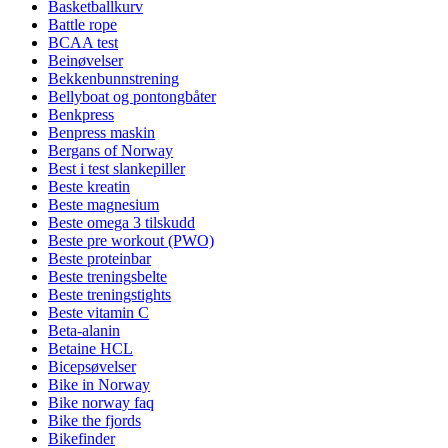
Basketballkurv
Battle rope
BCAA test
Beinøvelser
Bekkenbunnstrening
Bellyboat og pontongbåter
Benkpress
Benpress maskin
Bergans of Norway
Best i test slankepiller
Beste kreatin
Beste magnesium
Beste omega 3 tilskudd
Beste pre workout (PWO)
Beste proteinbar
Beste treningsbelte
Beste treningstights
Beste vitamin C
Beta-alanin
Betaine HCL
Bicepsøvelser
Bike in Norway
Bike norway faq
Bike the fjords
Bikefinder