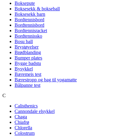
Boksepute
Boksesekk & bokseball
Boksesekk barn
Bordtennisbord
Bordtennisbord
Bordtennisracket
Bordtennissko
Bosu ball
Brystøvelser
Brødblanding
Bumper plates
Bygge badstu
Bysykkel
Bæremeis test
Bærestropp og bag til yogamatte
Bålpanne test
C
Calisthenics
Cannondale elsykkel
Chaga
Chiafrø
Chlorella
Colostrum