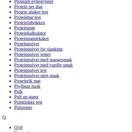
Program nybegynner
Protein per dag
Protein shaker test
Proteinbar test
Proteinfabrikken
Proteingrøt
Proteinkalkulator
Proteinpannekaker
Proteinpulver
Proteinpulver for slanking
Proteinpulver jenter
Proteinpulver med mangosmak
Proteinpulver med vanilje smak
Proteinpulver test
Proteinpulver uten smak
Proteinrik mat
Psyllium husk
Pulk
Pull up stang
Pulsklokke test
Pulssoner
Q
Q10