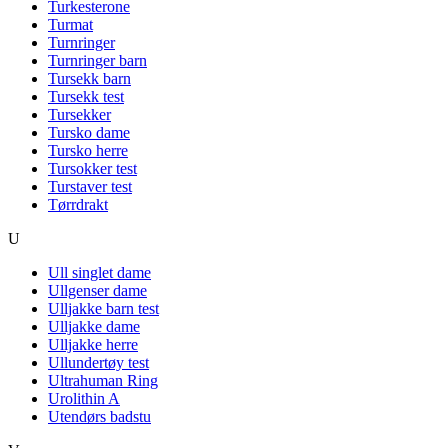
Turkesterone
Turmat
Turnringer
Turnringer barn
Tursekk barn
Tursekk test
Tursekker
Tursko dame
Tursko herre
Tursokker test
Turstaver test
Tørrdrakt
U
Ull singlet dame
Ullgenser dame
Ulljakke barn test
Ulljakke dame
Ulljakke herre
Ullundertøy test
Ultrahuman Ring
Urolithin A
Utendørs badstu