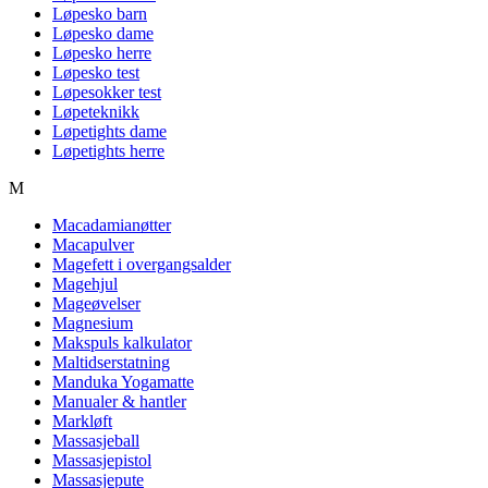
Løpesko barn
Løpesko dame
Løpesko herre
Løpesko test
Løpesokker test
Løpeteknikk
Løpetights dame
Løpetights herre
M
Macadamianøtter
Macapulver
Magefett i overgangsalder
Magehjul
Mageøvelser
Magnesium
Makspuls kalkulator
Maltidserstatning
Manduka Yogamatte
Manualer & hantler
Markløft
Massasjeball
Massasjepistol
Massasjepute