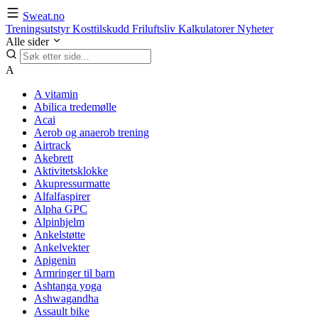
Sweat.no
Treningsutstyr
Kosttilskudd
Friluftsliv
Kalkulatorer
Nyheter
Alle sider
A
A vitamin
Abilica tredemølle
Acai
Aerob og anaerob trening
Airtrack
Akebrett
Aktivitetsklokke
Akupressurmatte
Alfalfaspirer
Alpha GPC
Alpinhjelm
Ankelstøtte
Ankelvekter
Apigenin
Armringer til barn
Ashtanga yoga
Ashwagandha
Assault bike