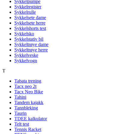
Sykkelpumpe
Sykkelregister
Sykkelrulle
Sykkelsete dame
Sykkelsete herre
Sykkelshorts test
Sykkelsko
Sykkelstativ bil
Sykkeltrøye dame
Sykkeltrøye herre
Sykkelveske
Sykkelvogn
T
Tabata trening
Tacx neo 2t
Tacx Neo Bike
Tahini
Tandem kajakk
Tannbleking
Taurin
TDEE kalkulator
Telt test
Tennis Racket