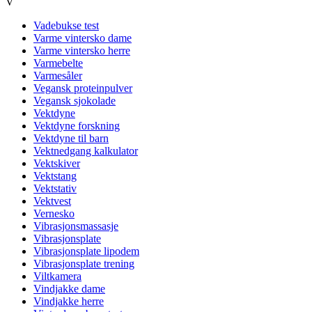
V
Vadebukse test
Varme vintersko dame
Varme vintersko herre
Varmebelte
Varmesåler
Vegansk proteinpulver
Vegansk sjokolade
Vektdyne
Vektdyne forskning
Vektdyne til barn
Vektnedgang kalkulator
Vektskiver
Vektstang
Vektstativ
Vektvest
Vernesko
Vibrasjonsmassasje
Vibrasjonsplate
Vibrasjonsplate lipodem
Vibrasjonsplate trening
Viltkamera
Vindjakke dame
Vindjakke herre