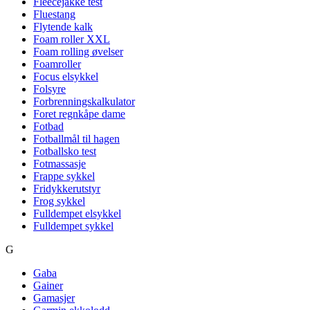
Fleecejakke test
Fluestang
Flytende kalk
Foam roller XXL
Foam rolling øvelser
Foamroller
Focus elsykkel
Folsyre
Forbrenningskalkulator
Foret regnkåpe dame
Fotbad
Fotballmål til hagen
Fotballsko test
Fotmassasje
Frappe sykkel
Fridykkerutstyr
Frog sykkel
Fulldempet elsykkel
Fulldempet sykkel
G
Gaba
Gainer
Gamasjer