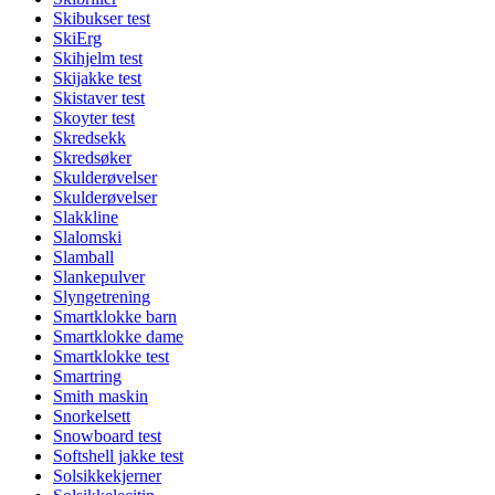
Skibukser test
SkiErg
Skihjelm test
Skijakke test
Skistaver test
Skoyter test
Skredsekk
Skredsøker
Skulderøvelser
Skulderøvelser
Slakkline
Slalomski
Slamball
Slankepulver
Slyngetrening
Smartklokke barn
Smartklokke dame
Smartklokke test
Smartring
Smith maskin
Snorkelsett
Snowboard test
Softshell jakke test
Solsikkekjerner