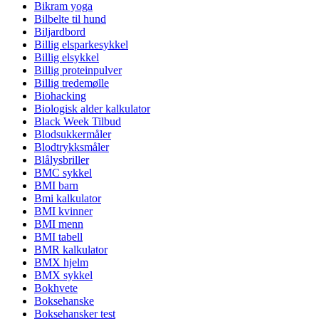
Bikram yoga
Bilbelte til hund
Biljardbord
Billig elsparkesykkel
Billig elsykkel
Billig proteinpulver
Billig tredemølle
Biohacking
Biologisk alder kalkulator
Black Week Tilbud
Blodsukkermåler
Blodtrykksmåler
Blålysbriller
BMC sykkel
BMI barn
Bmi kalkulator
BMI kvinner
BMI menn
BMI tabell
BMR kalkulator
BMX hjelm
BMX sykkel
Bokhvete
Boksehanske
Boksehansker test