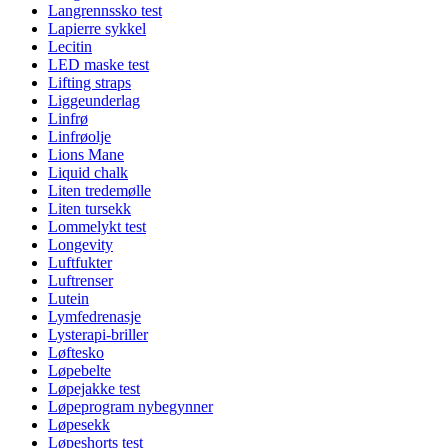
Langrennssko test
Lapierre sykkel
Lecitin
LED maske test
Lifting straps
Liggeunderlag
Linfrø
Linfrøolje
Lions Mane
Liquid chalk
Liten tredemølle
Liten tursekk
Lommelykt test
Longevity
Luftfukter
Luftrenser
Lutein
Lymfedrenasje
Lysterapi-briller
Løftesko
Løpebelte
Løpejakke test
Løpeprogram nybegynner
Løpesekk
Løpeshorts test