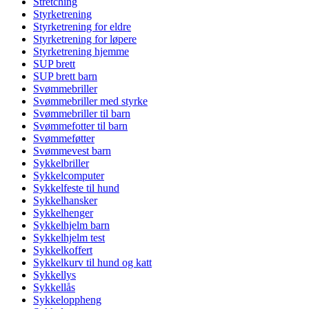
Stretching
Styrketrening
Styrketrening for eldre
Styrketrening for løpere
Styrketrening hjemme
SUP brett
SUP brett barn
Svømmebriller
Svømmebriller med styrke
Svømmebriller til barn
Svømmefotter til barn
Svømmeføtter
Svømmevest barn
Sykkelbriller
Sykkelcomputer
Sykkelfeste til hund
Sykkelhansker
Sykkelhenger
Sykkelhjelm barn
Sykkelhjelm test
Sykkelkoffert
Sykkelkurv til hund og katt
Sykkellys
Sykkellås
Sykkeloppheng