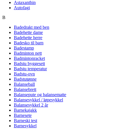
Astaxanthin
Autofagi
B
Badedrakt med ben
Badehette dame
Badehette herre
Badesko til barn
Badestamp
Badminton nett
Badmintonracket
Badstu byggesett
Badstu temperatur
Badstu-ovn
Badstutønne
Balanseball
Balansebrett
Balansepute og balansematte
Balansesykkel / løpesykkel
Balansesykkel 2 år
Barnekajakk
Barnesete
Barneski test
Barnesykkel