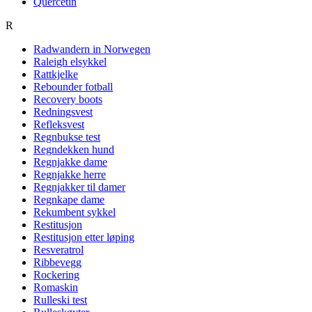
Quercetin
R
Radwandern in Norwegen
Raleigh elsykkel
Rattkjelke
Rebounder fotball
Recovery boots
Redningsvest
Refleksvest
Regnbukse test
Regndekken hund
Regnjakke dame
Regnjakke herre
Regnjakker til damer
Regnkape dame
Rekumbent sykkel
Restitusjon
Restitusjon etter løping
Resveratrol
Ribbevegg
Rockering
Romaskin
Rulleski test