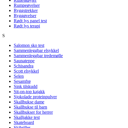
Rulleskøyter
Rumpeøvelser
Ryggstrekker
Ryggøvelser
Rødt lys panel test
Rødt lys terapi
S
Salomon sko test
Sammenleggbar elsykkel
Sammenleggbar tredemølle
Saunateppe
Schisandra
Scott elsykkel
Selen
Sesamfrø
Sink tilskudd
Sit-on-top kajakk
Sjokolade proteinpulver
Skallbukse dame
Skallbukse til barn
Skallbukser for herrer
Skalljakke test
Skateboard
Skibriller