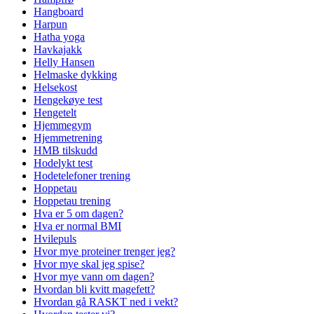
Hangboard
Harpun
Hatha yoga
Havkajakk
Helly Hansen
Helmaske dykking
Helsekost
Hengekøye test
Hengetelt
Hjemmegym
Hjemmetrening
HMB tilskudd
Hodelykt test
Hodetelefoner trening
Hoppetau
Hoppetau trening
Hva er 5 om dagen?
Hva er normal BMI
Hvilepuls
Hvor mye proteiner trenger jeg?
Hvor mye skal jeg spise?
Hvor mye vann om dagen?
Hvordan bli kvitt magefett?
Hvordan gå RASKT ned i vekt?