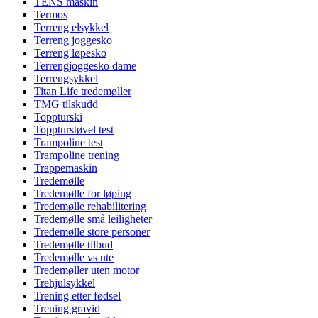
TENS maskin
Termos
Terreng elsykkel
Terreng joggesko
Terreng løpesko
Terrengjoggesko dame
Terrengsykkel
Titan Life tredemøller
TMG tilskudd
Toppturski
Toppturstøvel test
Trampoline test
Trampoline trening
Trappemaskin
Tredemølle
Tredemølle for løping
Tredemølle rehabilitering
Tredemølle små leiligheter
Tredemølle store personer
Tredemølle tilbud
Tredemølle vs ute
Tredemøller uten motor
Trehjulsykkel
Trening etter fødsel
Trening gravid