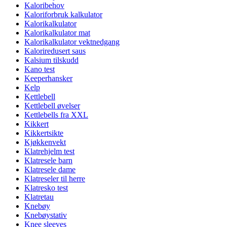
Kaloribehov
Kaloriforbruk kalkulator
Kalorikalkulator
Kalorikalkulator mat
Kalorikalkulator vektnedgang
Kaloriredusert saus
Kalsium tilskudd
Kano test
Keeperhansker
Kelp
Kettlebell
Kettlebell øvelser
Kettlebells fra XXL
Kikkert
Kikkertsikte
Kjøkkenvekt
Klatrehjelm test
Klatresele barn
Klatresele dame
Klatreseler til herre
Klatresko test
Klatretau
Knebøy
Knebøystativ
Knee sleeves