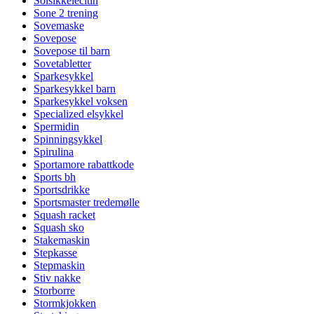
Solsikkelecitin
Sone 2 trening
Sovemaske
Sovepose
Sovepose til barn
Sovetabletter
Sparkesykkel
Sparkesykkel barn
Sparkesykkel voksen
Specialized elsykkel
Spermidin
Spinningsykkel
Spirulina
Sportamore rabattkode
Sports bh
Sportsdrikke
Sportsmaster tredemølle
Squash racket
Squash sko
Stakemaskin
Stepkasse
Stepmaskin
Stiv nakke
Storborre
Stormkjokken