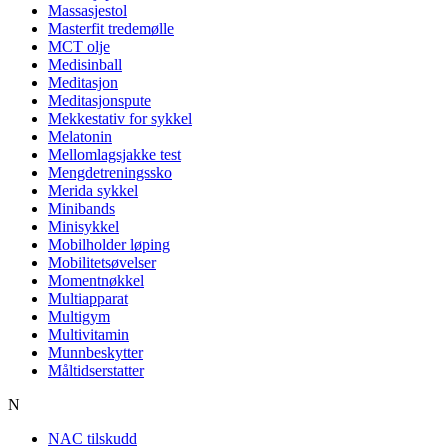
Massasjestol
Masterfit tredemølle
MCT olje
Medisinball
Meditasjon
Meditasjonspute
Mekkestativ for sykkel
Melatonin
Mellomlagsjakke test
Mengdetreningssko
Merida sykkel
Minibands
Minisykkel
Mobilholder løping
Mobilitetsøvelser
Momentnøkkel
Multiapparat
Multigym
Multivitamin
Munnbeskytter
Måltidserstatter
N
NAC tilskudd