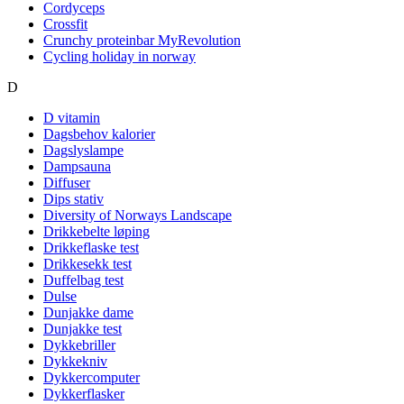
Cordyceps
Crossfit
Crunchy proteinbar MyRevolution
Cycling holiday in norway
D
D vitamin
Dagsbehov kalorier
Dagslyslampe
Dampsauna
Diffuser
Dips stativ
Diversity of Norways Landscape
Drikkebelte løping
Drikkeflaske test
Drikkesekk test
Duffelbag test
Dulse
Dunjakke dame
Dunjakke test
Dykkebriller
Dykkekniv
Dykkercomputer
Dykkerflasker