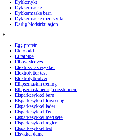
Dykkerlykt
Dykkermaske
Dykkermaske barn
Dykkermaske med styrke
Dårlig blodsirkulasjon
E
Egg protein
Ekkolodd
El fatbike
Elbow sleeves
Elektrisk lastesykkel
Elektrolytter test
Elektrolyttpulver
Ellipsemaskin trening
Ellipsemaskiner og crosstrainere
Elsparkesykkel barn
Elsparkesykkel forsikring
Elsparkesykkel lader
Elsparkesykkel lås
Elsparkesykkel med sete
Elsparkesykkel regler
Elsparkesykkel test
Elsykkel dame