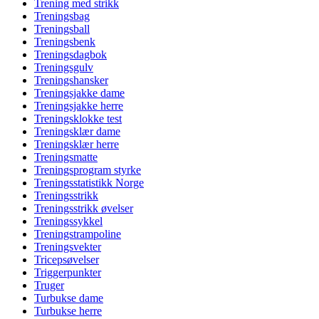
Trening med strikk
Treningsbag
Treningsball
Treningsbenk
Treningsdagbok
Treningsgulv
Treningshansker
Treningsjakke dame
Treningsjakke herre
Treningsklokke test
Treningsklær dame
Treningsklær herre
Treningsmatte
Treningsprogram styrke
Treningsstatistikk Norge
Treningsstrikk
Treningsstrikk øvelser
Treningssykkel
Treningstrampoline
Treningsvekter
Tricepsøvelser
Triggerpunkter
Truger
Turbukse dame
Turbukse herre