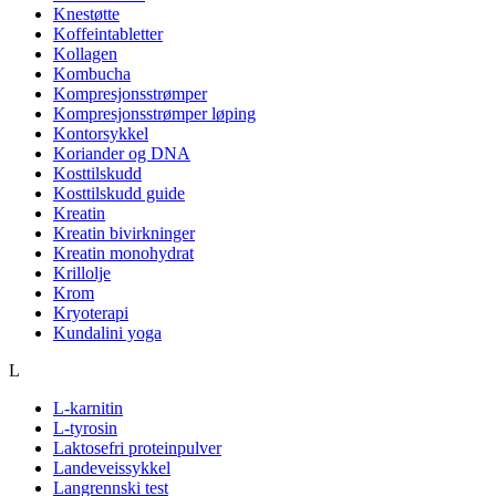
Knestøtte
Koffeintabletter
Kollagen
Kombucha
Kompresjonsstrømper
Kompresjonsstrømper løping
Kontorsykkel
Koriander og DNA
Kosttilskudd
Kosttilskudd guide
Kreatin
Kreatin bivirkninger
Kreatin monohydrat
Krillolje
Krom
Kryoterapi
Kundalini yoga
L
L-karnitin
L-tyrosin
Laktosefri proteinpulver
Landeveissykkel
Langrennski test