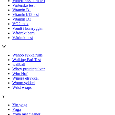
Vinterdress barn test
Vintersko test
Vitamin B1
Vitamin b12 test
Vitamin D3
VO2 max
Vondt i korsryggen
Våtdrakt barn
Våtdrakt test
W
Wahoo sykkelrulle
Walking Pad Test
wallball
Whey proteinpulver
Wim Hof
Winora elsykkel
Woom sykkel
Wrist wraps
Y
Yin yoga
Yoga
Yoga mat cleaner