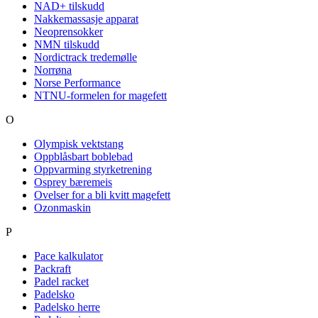
NAD+ tilskudd
Nakkemassasje apparat
Neoprensokker
NMN tilskudd
Nordictrack tredemølle
Norrøna
Norse Performance
NTNU-formelen for magefett
O
Olympisk vektstang
Oppblåsbart boblebad
Oppvarming styrketrening
Osprey bæremeis
Ovelser for a bli kvitt magefett
Ozonmaskin
P
Pace kalkulator
Packraft
Padel racket
Padelsko
Padelsko herre