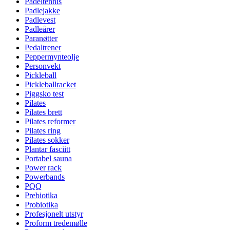
Padeltennis
Padlejakke
Padlevest
Padleårer
Paranøtter
Pedaltrener
Peppermynteolje
Personvekt
Pickleball
Pickleballracket
Piggsko test
Pilates
Pilates brett
Pilates reformer
Pilates ring
Pilates sokker
Plantar fasciitt
Portabel sauna
Power rack
Powerbands
PQQ
Prebiotika
Probiotika
Profesjonelt utstyr
Proform tredemølle