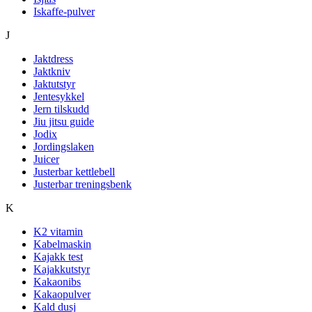
Iskaffe-pulver
J
Jaktdress
Jaktkniv
Jaktutstyr
Jentesykkel
Jern tilskudd
Jiu jitsu guide
Jodix
Jordingslaken
Juicer
Justerbar kettlebell
Justerbar treningsbenk
K
K2 vitamin
Kabelmaskin
Kajakk test
Kajakkutstyr
Kakaonibs
Kakaopulver
Kald dusj