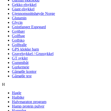
Garmin ekkolodd
Gekko elsykkel
Giant elsykkel
Gjennomsnittshøyde Norge
Glutamin
Glycin
Gnistfanger Espegard
Gojibær
Golfbag
Golfsko
Golftralle
GPS klokke barn
Gravelsykkel / Grussykkel
GT sykler
Gummibåt
Gurkemeie
Gåmølle kontor
Gåmølle test
H
Hagle
Haibike
Halvmaraton program
Hamp protein pulver
Hampfrø