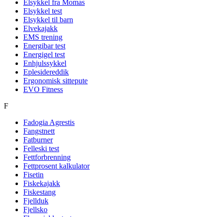
Elsykkel fra Momas
Elsykkel test
Elsykkel til barn
Elvekajakk
EMS trening
Energibar test
Energigel test
Enhjulssykkel
Eplesidereddik
Ergonomisk sittepute
EVO Fitness
F
Fadogia Agrestis
Fangstnett
Fatburner
Felleski test
Fettforbrenning
Fettprosent kalkulator
Fisetin
Fiskekajakk
Fiskestang
Fjellduk
Fjellsko