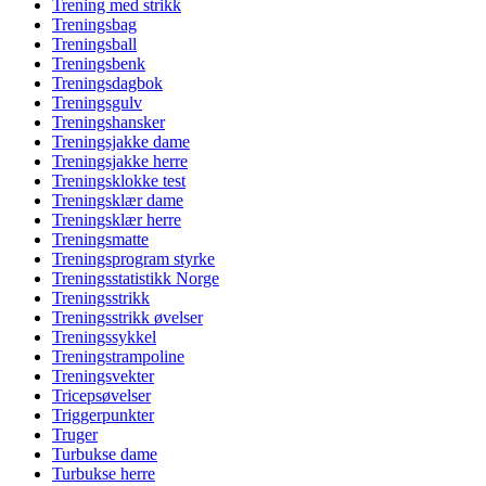
Trening med strikk
Treningsbag
Treningsball
Treningsbenk
Treningsdagbok
Treningsgulv
Treningshansker
Treningsjakke dame
Treningsjakke herre
Treningsklokke test
Treningsklær dame
Treningsklær herre
Treningsmatte
Treningsprogram styrke
Treningsstatistikk Norge
Treningsstrikk
Treningsstrikk øvelser
Treningssykkel
Treningstrampoline
Treningsvekter
Tricepsøvelser
Triggerpunkter
Truger
Turbukse dame
Turbukse herre