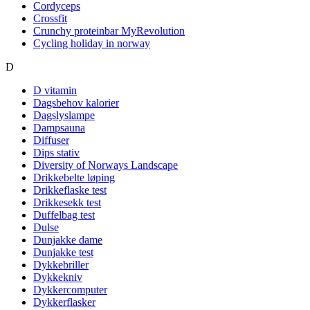
Cordyceps
Crossfit
Crunchy proteinbar MyRevolution
Cycling holiday in norway
D
D vitamin
Dagsbehov kalorier
Dagslyslampe
Dampsauna
Diffuser
Dips stativ
Diversity of Norways Landscape
Drikkebelte løping
Drikkeflaske test
Drikkesekk test
Duffelbag test
Dulse
Dunjakke dame
Dunjakke test
Dykkebriller
Dykkekniv
Dykkercomputer
Dykkerflasker