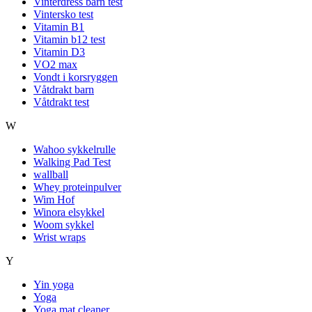
Vinterdress barn test
Vintersko test
Vitamin B1
Vitamin b12 test
Vitamin D3
VO2 max
Vondt i korsryggen
Våtdrakt barn
Våtdrakt test
W
Wahoo sykkelrulle
Walking Pad Test
wallball
Whey proteinpulver
Wim Hof
Winora elsykkel
Woom sykkel
Wrist wraps
Y
Yin yoga
Yoga
Yoga mat cleaner