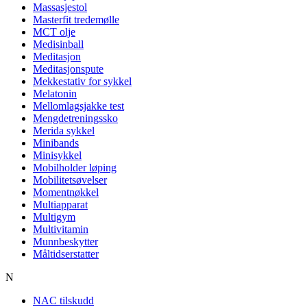
Massasjestol
Masterfit tredemølle
MCT olje
Medisinball
Meditasjon
Meditasjonspute
Mekkestativ for sykkel
Melatonin
Mellomlagsjakke test
Mengdetreningssko
Merida sykkel
Minibands
Minisykkel
Mobilholder løping
Mobilitetsøvelser
Momentnøkkel
Multiapparat
Multigym
Multivitamin
Munnbeskytter
Måltidserstatter
N
NAC tilskudd