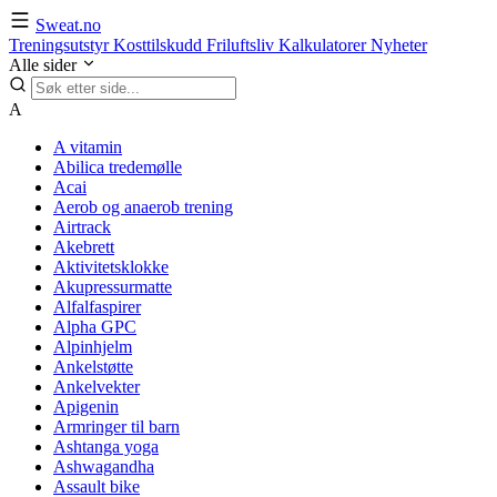
Sweat.no
Treningsutstyr
Kosttilskudd
Friluftsliv
Kalkulatorer
Nyheter
Alle sider
A
A vitamin
Abilica tredemølle
Acai
Aerob og anaerob trening
Airtrack
Akebrett
Aktivitetsklokke
Akupressurmatte
Alfalfaspirer
Alpha GPC
Alpinhjelm
Ankelstøtte
Ankelvekter
Apigenin
Armringer til barn
Ashtanga yoga
Ashwagandha
Assault bike