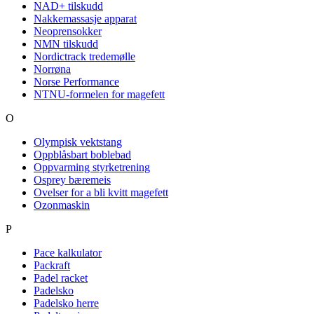
NAD+ tilskudd
Nakkemassasje apparat
Neoprensokker
NMN tilskudd
Nordictrack tredemølle
Norrøna
Norse Performance
NTNU-formelen for magefett
O
Olympisk vektstang
Oppblåsbart boblebad
Oppvarming styrketrening
Osprey bæremeis
Ovelser for a bli kvitt magefett
Ozonmaskin
P
Pace kalkulator
Packraft
Padel racket
Padelsko
Padelsko herre