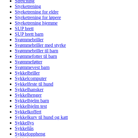
Stretching
Styrketrening
Styrketrening for eldre
Styrketrening for løpere
Styrketrening hjemme
SUP brett
SUP brett barn
Svømmebriller
Svømmebriller med styrke
Svømmebriller til barn
Svømmefotter til barn
Svømmeføtter
Svømmevest barn
Sykkelbriller
Sykkelcomputer
Sykkelfeste til hund
Sykkelhansker
Sykkelhenger
Sykkelhjelm barn
Sykkelhjelm test
Sykkelkoffert
Sykkelkurv til hund og katt
Sykkellys
Sykkellås
Sykkeloppheng