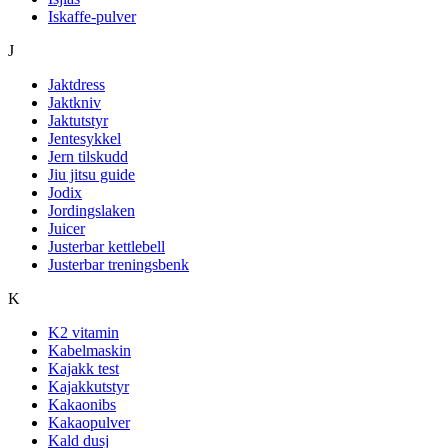
Iskaffe-pulver
J
Jaktdress
Jaktkniv
Jaktutstyr
Jentesykkel
Jern tilskudd
Jiu jitsu guide
Jodix
Jordingslaken
Juicer
Justerbar kettlebell
Justerbar treningsbenk
K
K2 vitamin
Kabelmaskin
Kajakk test
Kajakkutstyr
Kakaonibs
Kakaopulver
Kald dusj