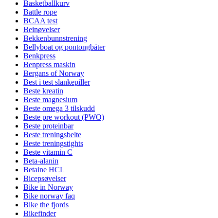
Basketballkurv
Battle rope
BCAA test
Beinøvelser
Bekkenbunnstrening
Bellyboat og pontongbåter
Benkpress
Benpress maskin
Bergans of Norway
Best i test slankepiller
Beste kreatin
Beste magnesium
Beste omega 3 tilskudd
Beste pre workout (PWO)
Beste proteinbar
Beste treningsbelte
Beste treningstights
Beste vitamin C
Beta-alanin
Betaine HCL
Bicepsøvelser
Bike in Norway
Bike norway faq
Bike the fjords
Bikefinder