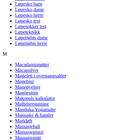
Løpesko barn
Løpesko dame
Løpesko herre
Løpesko test
Løpesokker test
Løpeteknikk
Løpetights dame
Løpetights herre
M
Macadamianøtter
Macapulver
Magefett i overgangsalder
Magehjul
Mageøvelser
Magnesium
Makspuls kalkulator
Maltidserstatning
Manduka Yogamatte
Manualer & hantler
Markløft
Massasjeball
Massasjepistol
Massasjepute