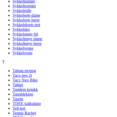
Sykkelpumpe
Sykkelregister
Sykkelrulle
Sykkelsete dame
Sykkelsete herre
Sykkelshorts test
Sykkelsko
Sykkelstativ bil
Sykkeltrøye dame
Sykkeltrøye herre
Sykkelveske
Sykkelvogn
T
Tabata trening
Tacx neo 2t
Tacx Neo Bike
Tahini
Tandem kajakk
Tannbleking
Taurin
TDEE kalkulator
Telt test
Tennis Racket