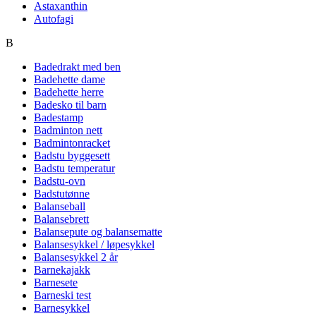
Astaxanthin
Autofagi
B
Badedrakt med ben
Badehette dame
Badehette herre
Badesko til barn
Badestamp
Badminton nett
Badmintonracket
Badstu byggesett
Badstu temperatur
Badstu-ovn
Badstutønne
Balanseball
Balansebrett
Balansepute og balansematte
Balansesykkel / løpesykkel
Balansesykkel 2 år
Barnekajakk
Barnesete
Barneski test
Barnesykkel