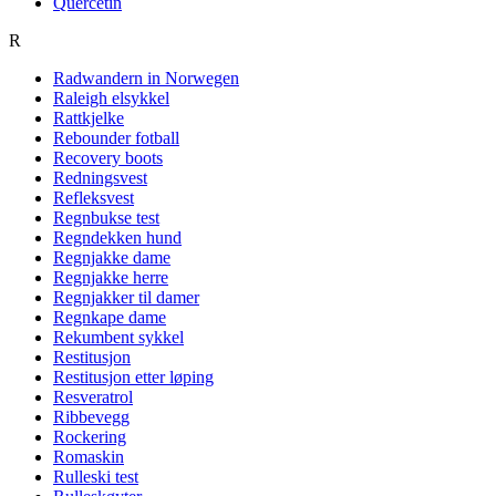
Quercetin
R
Radwandern in Norwegen
Raleigh elsykkel
Rattkjelke
Rebounder fotball
Recovery boots
Redningsvest
Refleksvest
Regnbukse test
Regndekken hund
Regnjakke dame
Regnjakke herre
Regnjakker til damer
Regnkape dame
Rekumbent sykkel
Restitusjon
Restitusjon etter løping
Resveratrol
Ribbevegg
Rockering
Romaskin
Rulleski test