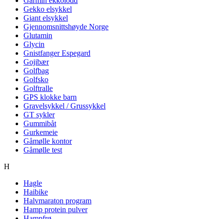
Garmin ekkolodd
Gekko elsykkel
Giant elsykkel
Gjennomsnittshøyde Norge
Glutamin
Glycin
Gnistfanger Espegard
Gojibær
Golfbag
Golfsko
Golftralle
GPS klokke barn
Gravelsykkel / Grussykkel
GT sykler
Gummibåt
Gurkemeie
Gåmølle kontor
Gåmølle test
H
Hagle
Haibike
Halvmaraton program
Hamp protein pulver
Hampfrø