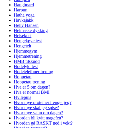
Hangboard
Harpun
Hatha yoga
Havkajakk
Helly Hansen
Helmaske dykking
Helsekost
Hengekøye test
Hengetelt
Hjemmegym
Hjemmetrening
HMB tilskudd
Hodelykt test
Hodetelefoner trening
Hoppetau
Hoppetau trening
Hva er 5 om dagen?
Hva er normal BMI
Hvilepuls
Hvor mye proteiner trenger jeg?
Hvor mye skal jeg spise?
Hvor mye vann om dagen?
Hvordan bli kvitt magefett?
Hvordan gå RASKT ned i vekt?