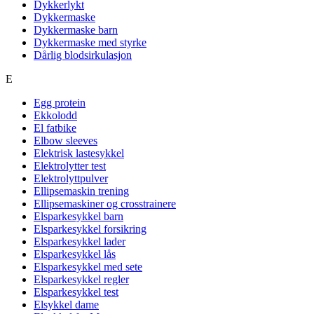
Dykkerlykt
Dykkermaske
Dykkermaske barn
Dykkermaske med styrke
Dårlig blodsirkulasjon
E
Egg protein
Ekkolodd
El fatbike
Elbow sleeves
Elektrisk lastesykkel
Elektrolytter test
Elektrolyttpulver
Ellipsemaskin trening
Ellipsemaskiner og crosstrainere
Elsparkesykkel barn
Elsparkesykkel forsikring
Elsparkesykkel lader
Elsparkesykkel lås
Elsparkesykkel med sete
Elsparkesykkel regler
Elsparkesykkel test
Elsykkel dame