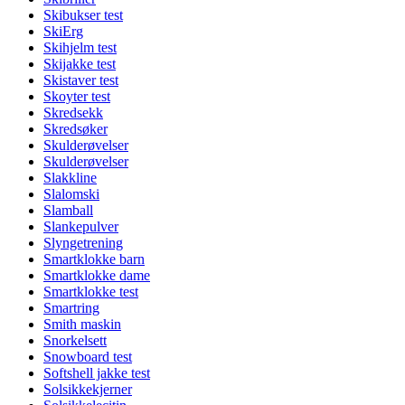
Skibukser test
SkiErg
Skihjelm test
Skijakke test
Skistaver test
Skoyter test
Skredsekk
Skredsøker
Skulderøvelser
Skulderøvelser
Slakkline
Slalomski
Slamball
Slankepulver
Slyngetrening
Smartklokke barn
Smartklokke dame
Smartklokke test
Smartring
Smith maskin
Snorkelsett
Snowboard test
Softshell jakke test
Solsikkekjerner