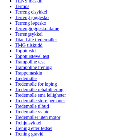
TENS maskin
Termos
Terreng elsykkel
Terreng joggesko
Terreng løpesko
Terrengjoggesko dame
Terrengsykkel
Titan Life tredemøller
TMG tilskudd
Toppturski
Toppturstøvel test
Trampoline test
Trampoline trening
Trappemaskin
Tredemølle
Tredemølle for løping
Tredemølle rehabilitering
Tredemølle små leiligheter
Tredemølle store personer
Tredemølle tilbud
Tredemølle vs ute
Tredemøller uten motor
Trehjulsykkel
Trening etter fødsel
Trening gravid