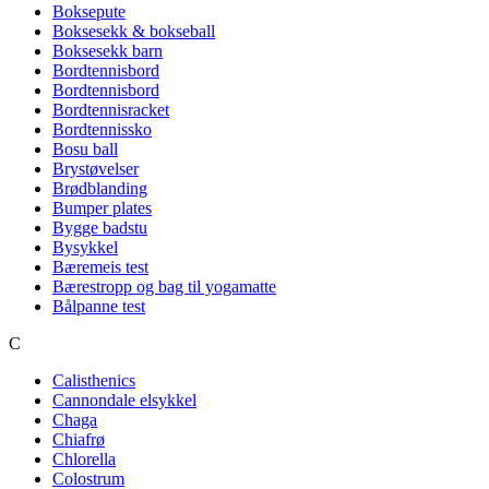
Boksepute
Boksesekk & bokseball
Boksesekk barn
Bordtennisbord
Bordtennisbord
Bordtennisracket
Bordtennissko
Bosu ball
Brystøvelser
Brødblanding
Bumper plates
Bygge badstu
Bysykkel
Bæremeis test
Bærestropp og bag til yogamatte
Bålpanne test
C
Calisthenics
Cannondale elsykkel
Chaga
Chiafrø
Chlorella
Colostrum