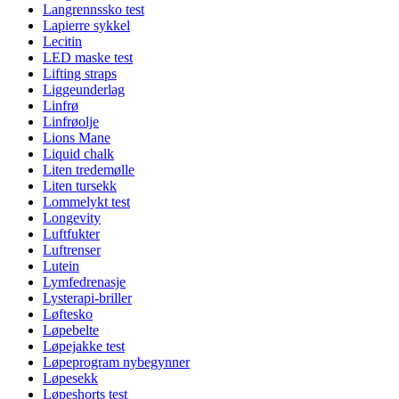
Langrennssko test
Lapierre sykkel
Lecitin
LED maske test
Lifting straps
Liggeunderlag
Linfrø
Linfrøolje
Lions Mane
Liquid chalk
Liten tredemølle
Liten tursekk
Lommelykt test
Longevity
Luftfukter
Luftrenser
Lutein
Lymfedrenasje
Lysterapi-briller
Løftesko
Løpebelte
Løpejakke test
Løpeprogram nybegynner
Løpesekk
Løpeshorts test