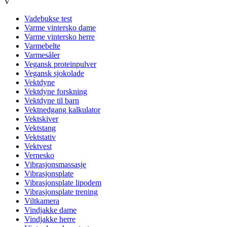
V
Vadebukse test
Varme vintersko dame
Varme vintersko herre
Varmebelte
Varmesåler
Vegansk proteinpulver
Vegansk sjokolade
Vektdyne
Vektdyne forskning
Vektdyne til barn
Vektnedgang kalkulator
Vektskiver
Vektstang
Vektstativ
Vektvest
Vernesko
Vibrasjonsmassasje
Vibrasjonsplate
Vibrasjonsplate lipodem
Vibrasjonsplate trening
Viltkamera
Vindjakke dame
Vindjakke herre