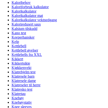
Kaloribehov
Kaloriforbruk kalkulator
Kalorikalkulator
Kalorikalkulator mat
Kalorikalkulator vektnedgang
Kaloriredusert saus
Kalsium tilskudd
Kano test
Keeperhansker
Kelp
Kettlebell
Kettlebell øvelser
Kettlebells fra XXL
Kikkert
Kikkertsikte
Kjøkkenvekt
Klatrehjelm test
Klatresele barn
Klatresele dame
Klatreseler til herre
Klatresko test
Klatretau
Knebøy
Knebøystativ
Knee sleeves