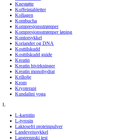
Knestøtte
Koffeintabletter
Kollagen
Kombucha
Kompresjonsstrømper
Kompresjonsstrømper løping
Kontorsykkel
Koriander og DNA
Kosttilskudd
Kosttilskudd guide
Kreatin
Kreatin bivirkninger
Kreatin monohydrat
Krillolje
Krom
Kryoterapi
Kundalini yoga
L
L-karnitin
L-tyrosin
Laktosefri proteinpulver
Landeveissykkel
Langrennski test