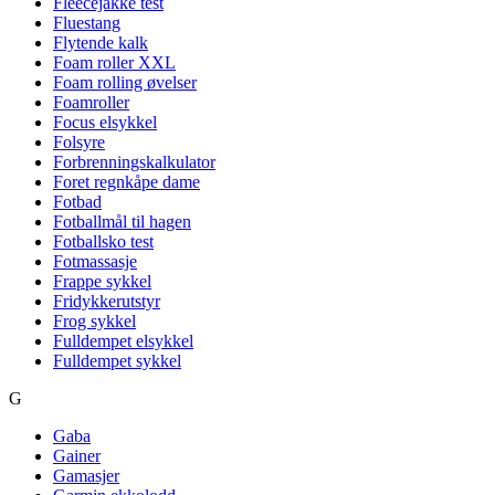
Fleecejakke test
Fluestang
Flytende kalk
Foam roller XXL
Foam rolling øvelser
Foamroller
Focus elsykkel
Folsyre
Forbrenningskalkulator
Foret regnkåpe dame
Fotbad
Fotballmål til hagen
Fotballsko test
Fotmassasje
Frappe sykkel
Fridykkerutstyr
Frog sykkel
Fulldempet elsykkel
Fulldempet sykkel
G
Gaba
Gainer
Gamasjer