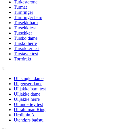
Turkesterone
Turmat
Turnringer
Turnringer barn
Tursekk barn
Tursekk test
Tursekker
Tursko dame
Tursko herre
Tursokker test
Turstaver test
Tørrdrakt
U
Ull singlet dame
Ullgenser dame
Ulljakke barn test
Ulljakke dame
Ulljakke herre
Ullundertøy test
Ultrahuman Ring
Urolithin A
Utendørs badstu