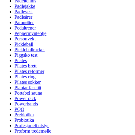
Padeltennis
Padlejakke
Padlevest
Padleårer
Paranøtter
Pedaltrener
Peppermynteolje
Personvekt
Pickleball
Pickleballracket
Piggsko test
Pilates
Pilates brett
Pilates reformer
Pilates ring
Pilates sokker
Plantar fasciitt
Portabel sauna
Power rack
Powerbands
PQQ
Prebiotika
Probiotika
Profesjonelt utstyr
Proform tredemølle