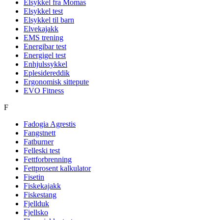
Elsykkel fra Momas
Elsykkel test
Elsykkel til barn
Elvekajakk
EMS trening
Energibar test
Energigel test
Enhjulssykkel
Eplesidereddik
Ergonomisk sittepute
EVO Fitness
F
Fadogia Agrestis
Fangstnett
Fatburner
Felleski test
Fettforbrenning
Fettprosent kalkulator
Fisetin
Fiskekajakk
Fiskestang
Fjellduk
Fjellsko