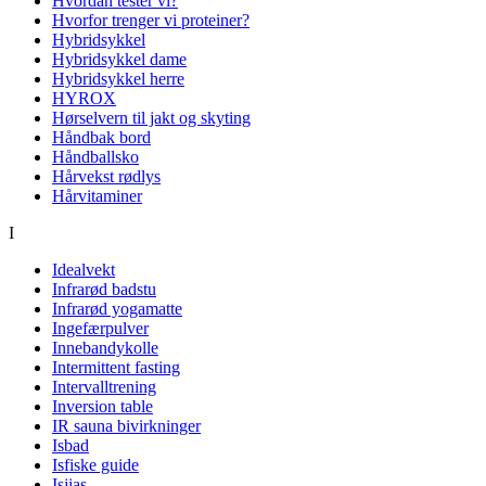
Hvordan tester vi?
Hvorfor trenger vi proteiner?
Hybridsykkel
Hybridsykkel dame
Hybridsykkel herre
HYROX
Hørselvern til jakt og skyting
Håndbak bord
Håndballsko
Hårvekst rødlys
Hårvitaminer
I
Idealvekt
Infrarød badstu
Infrarød yogamatte
Ingefærpulver
Innebandykolle
Intermittent fasting
Intervalltrening
Inversion table
IR sauna bivirkninger
Isbad
Isfiske guide
Isjias