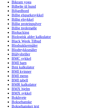
Bikram yoga
Bilbelte til hund
Biljardbord
Billig elsparkesykkel
Billig elsykkel
Billig proteinpulver
Billig tredemølle
Biohacking
Biologisk alder kalkulator
Black Week Tilbud
Blodsukkermåler
Blodtrykksmåler
Blålysbriller
BMC sykkel
BMI barn
Bmi kalkulator
BMI kvinner
BMI menn
BMI tabell
BMR kalkulator
BMX hjelm
BMX sykkel
Bokhvete
Boksehanske
Boksehansker test