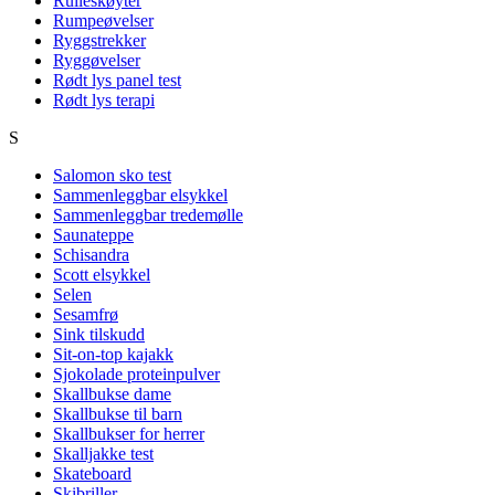
Rulleskøyter
Rumpeøvelser
Ryggstrekker
Ryggøvelser
Rødt lys panel test
Rødt lys terapi
S
Salomon sko test
Sammenleggbar elsykkel
Sammenleggbar tredemølle
Saunateppe
Schisandra
Scott elsykkel
Selen
Sesamfrø
Sink tilskudd
Sit-on-top kajakk
Sjokolade proteinpulver
Skallbukse dame
Skallbukse til barn
Skallbukser for herrer
Skalljakke test
Skateboard
Skibriller