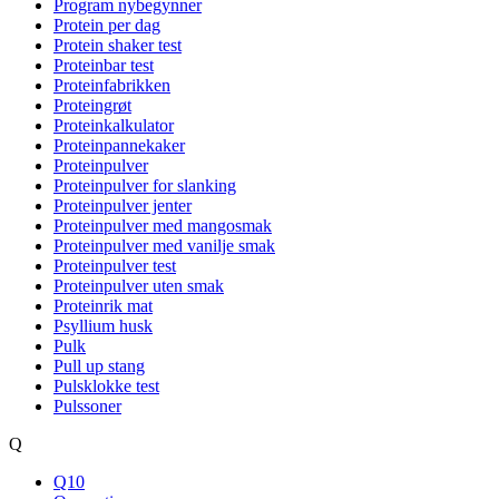
Program nybegynner
Protein per dag
Protein shaker test
Proteinbar test
Proteinfabrikken
Proteingrøt
Proteinkalkulator
Proteinpannekaker
Proteinpulver
Proteinpulver for slanking
Proteinpulver jenter
Proteinpulver med mangosmak
Proteinpulver med vanilje smak
Proteinpulver test
Proteinpulver uten smak
Proteinrik mat
Psyllium husk
Pulk
Pull up stang
Pulsklokke test
Pulssoner
Q
Q10