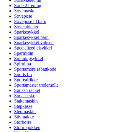
Solsikkelecitin
Sone 2 trening
Sovemaske
Sovepose
Sovepose til barn
Sovetabletter
Sparkesykkel
Sparkesykkel barn
Sparkesykkel voksen
Specialized elsykkel
Spermidin
Spinningsykkel
Spirulina
Sportamore rabattkode
Sports bh
Sportsdrikke
Sportsmaster tredemølle
Squash racket
Squash sko
Stakemaskin
Stepkasse
Stepmaskin
Stiv nakke
Storborre
Stormkjokken