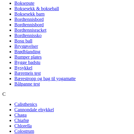
Boksepute
Boksesekk & bokseball
Boksesekk barn
Bordtennisbord
Bordtennisbord
Bordtennisracket
Bordtennissko
Bosu ball
Brystøvelser
Brødblanding
Bumper plates
Bygge badstu
Bysykkel
Bæremeis test
Bærestropp og bag til yogamatte
Bålpanne test
C
Calisthenics
Cannondale elsykkel
Chaga
Chiafrø
Chlorella
Colostrum