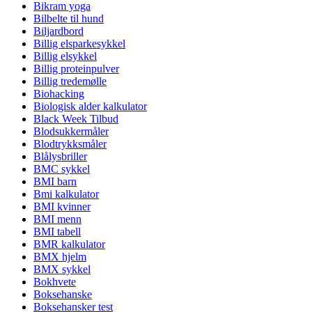
Bikram yoga
Bilbelte til hund
Biljardbord
Billig elsparkesykkel
Billig elsykkel
Billig proteinpulver
Billig tredemølle
Biohacking
Biologisk alder kalkulator
Black Week Tilbud
Blodsukkermåler
Blodtrykksmåler
Blålysbriller
BMC sykkel
BMI barn
Bmi kalkulator
BMI kvinner
BMI menn
BMI tabell
BMR kalkulator
BMX hjelm
BMX sykkel
Bokhvete
Boksehanske
Boksehansker test