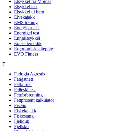
Elsykkel fra Momas
Elsykkel test
Elsykkel til barn
Elvekajakk
EMS trening
Energibar test
Energigel test
Enhjulssykkel
Eplesidereddik
Ergonomisk sittepute
EVO Fitness
F
Fadogia Agrestis
Fangstnett
Fatburner
Felleski test
Fettforbrenning
Fettprosent kalkulator
Fisetin
Fiskekajakk
Fiskestang
Fjellduk
Fjellsko