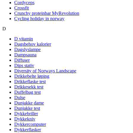
Cordyceps
Crossfit
Crunchy proteinbar MyRevolution
Cycling holiday in norway
D
D vitamin
Dagsbehov kalorier
Dagslyslampe
Dampsauna
Diffuser
Dips stativ
Diversity of Norways Landscape
Drikkebelte løping
Drikkeflaske test
Drikkesekk test
Duffelbag test
Dulse
Dunjakke dame
Dunjakke test
Dykkebriller
Dykkekniv
Dykkercomputer
Dykkerflasker