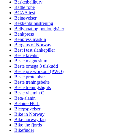
Basketballkurv
Battle rope
BCAA test
Beinøvelser
Bekkenbunnstrening
Bellyboat og pontongbåter
Benkpress
Benpress maskin
Bergans of Norway
Best i test slankepiller
Beste kreatin
Beste magnesium
Beste omega 3 tilskudd
Beste pre workout (PWO)
Beste proteinbar
Beste treningsbelte
Beste treningstights
Beste vitamin C
Beta-alanin
Betaine HCL
Bicepsøvelser
Bike in Norway
Bike norway faq
Bike the fjords
Bikefinder