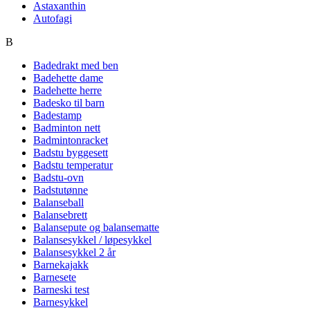
Astaxanthin
Autofagi
B
Badedrakt med ben
Badehette dame
Badehette herre
Badesko til barn
Badestamp
Badminton nett
Badmintonracket
Badstu byggesett
Badstu temperatur
Badstu-ovn
Badstutønne
Balanseball
Balansebrett
Balansepute og balansematte
Balansesykkel / løpesykkel
Balansesykkel 2 år
Barnekajakk
Barnesete
Barneski test
Barnesykkel