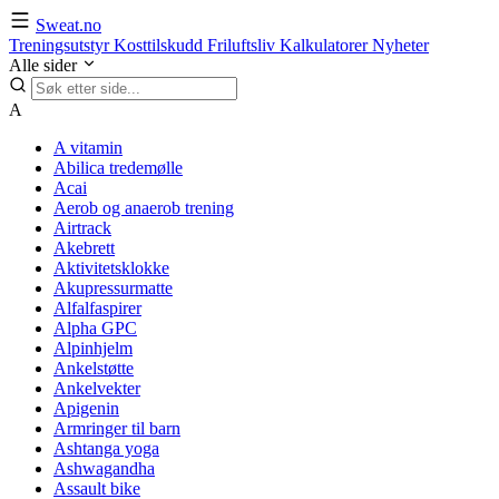
Sweat.no
Treningsutstyr
Kosttilskudd
Friluftsliv
Kalkulatorer
Nyheter
Alle sider
A
A vitamin
Abilica tredemølle
Acai
Aerob og anaerob trening
Airtrack
Akebrett
Aktivitetsklokke
Akupressurmatte
Alfalfaspirer
Alpha GPC
Alpinhjelm
Ankelstøtte
Ankelvekter
Apigenin
Armringer til barn
Ashtanga yoga
Ashwagandha
Assault bike