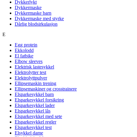
Dykkerlykt
Dykkermaske
Dykkermaske barn
Dykkermaske med styrke
Dårlig blodsirkulasjon
E
Egg protein
Ekkolodd
El fatbike
Elbow sleeves
Elektrisk lastesykkel
Elektrolytter test
Elektrolyttpulver
Ellipsemaskin trening
Ellipsemaskiner og crosstrainere
Elsparkesykkel barn
Elsparkesykkel forsikring
Elsparkesykkel lader
Elsparkesykkel lås
Elsparkesykkel med sete
Elsparkesykkel regler
Elsparkesykkel test
Elsykkel dame