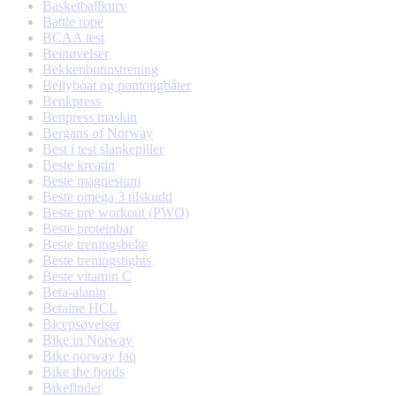
Basketballkurv
Battle rope
BCAA test
Beinøvelser
Bekkenbunnstrening
Bellyboat og pontongbåter
Benkpress
Benpress maskin
Bergans of Norway
Best i test slankepiller
Beste kreatin
Beste magnesium
Beste omega 3 tilskudd
Beste pre workout (PWO)
Beste proteinbar
Beste treningsbelte
Beste treningstights
Beste vitamin C
Beta-alanin
Betaine HCL
Bicepsøvelser
Bike in Norway
Bike norway faq
Bike the fjords
Bikefinder