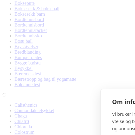
Boksepute
Boksesekk & bokseball
Boksesekk barn
Bordtennisbord
Bordtennisbord
Bordtennisracket
Bordtennissko
Bosu ball
Brystøvelser
Brødblanding
Bumper plates
Bygge badstu
Bysykkel
Bæremeis test
Bærestropp og bag til yogamatte
Bålpanne test
C
Om info
Calisthenics
Cannondale elsykkel
Vi bruker 
Chaga
ytelse og b
Chiafrø
Chlorella
og annonse
Colostrum