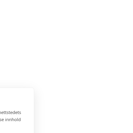
nettstedets
sse innhold