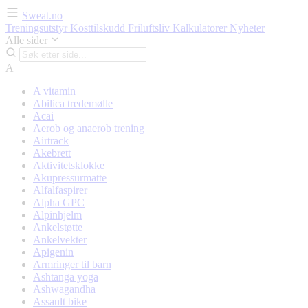
Sweat.no
Treningsutstyr
Kosttilskudd
Friluftsliv
Kalkulatorer
Nyheter
Alle sider
A
A vitamin
Abilica tredemølle
Acai
Aerob og anaerob trening
Airtrack
Akebrett
Aktivitetsklokke
Akupressurmatte
Alfalfaspirer
Alpha GPC
Alpinhjelm
Ankelstøtte
Ankelvekter
Apigenin
Armringer til barn
Ashtanga yoga
Ashwagandha
Assault bike