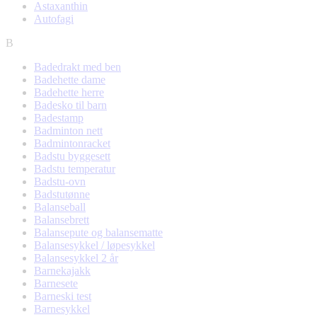
Astaxanthin
Autofagi
B
Badedrakt med ben
Badehette dame
Badehette herre
Badesko til barn
Badestamp
Badminton nett
Badmintonracket
Badstu byggesett
Badstu temperatur
Badstu-ovn
Badstutønne
Balanseball
Balansebrett
Balansepute og balansematte
Balansesykkel / løpesykkel
Balansesykkel 2 år
Barnekajakk
Barnesete
Barneski test
Barnesykkel