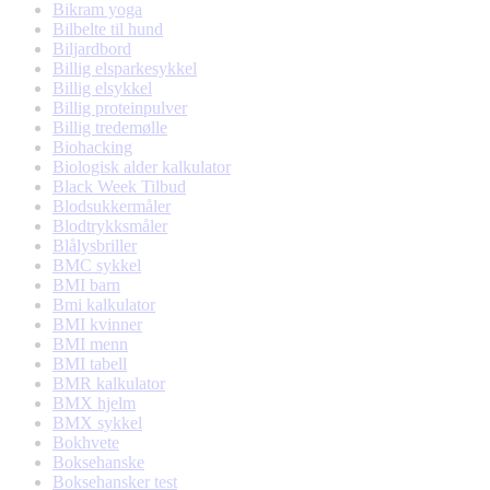
Bikram yoga
Bilbelte til hund
Biljardbord
Billig elsparkesykkel
Billig elsykkel
Billig proteinpulver
Billig tredemølle
Biohacking
Biologisk alder kalkulator
Black Week Tilbud
Blodsukkermåler
Blodtrykksmåler
Blålysbriller
BMC sykkel
BMI barn
Bmi kalkulator
BMI kvinner
BMI menn
BMI tabell
BMR kalkulator
BMX hjelm
BMX sykkel
Bokhvete
Boksehanske
Boksehansker test