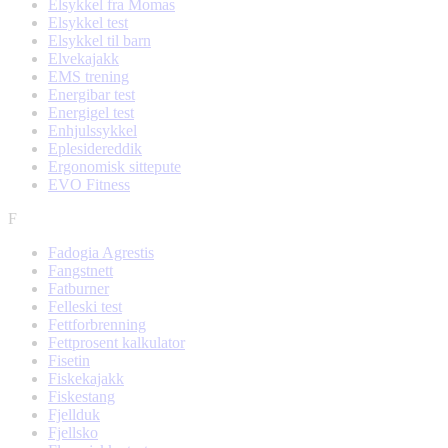
Elsykkel fra Momas
Elsykkel test
Elsykkel til barn
Elvekajakk
EMS trening
Energibar test
Energigel test
Enhjulssykkel
Eplesidereddik
Ergonomisk sittepute
EVO Fitness
F
Fadogia Agrestis
Fangstnett
Fatburner
Felleski test
Fettforbrenning
Fettprosent kalkulator
Fisetin
Fiskekajakk
Fiskestang
Fjellduk
Fjellsko