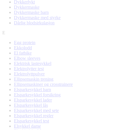
Dykkerlykt
Dykkermaske
Dykkermaske barn
Dykkermaske med styrke
Dårlig blodsirkulasjon
E
Egg protein
Ekkolodd
El fatbike
Elbow sleeves
Elektrisk lastesykkel
Elektrolytter test
Elektrolyttpulver
Ellipsemaskin trening
Ellipsemaskiner og crosstrainere
Elsparkesykkel barn
Elsparkesykkel forsikring
Elsparkesykkel lader
Elsparkesykkel lås
Elsparkesykkel med sete
Elsparkesykkel regler
Elsparkesykkel test
Elsykkel dame