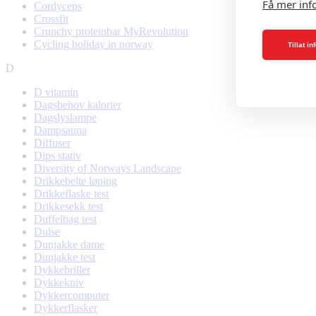
Få mer inf
Cordyceps
Crossfit
Crunchy proteinbar MyRevolution
Cycling holiday in norway
Tillat i
D
D vitamin
Dagsbehov kalorier
Dagslyslampe
Dampsauna
Diffuser
Dips stativ
Diversity of Norways Landscape
Drikkebelte løping
Drikkeflaske test
Drikkesekk test
Duffelbag test
Dulse
Dunjakke dame
Dunjakke test
Dykkebriller
Dykkekniv
Dykkercomputer
Dykkerflasker