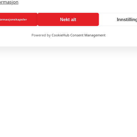
ormasjon
Nekt alt
Innstillin
nformasjonskapsler
Powered by
CookieHub Consent Management