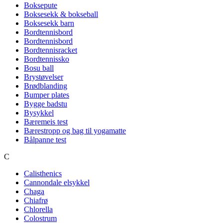
Boksepute
Boksesekk & bokseball
Boksesekk barn
Bordtennisbord
Bordtennisbord
Bordtennisracket
Bordtennissko
Bosu ball
Brystøvelser
Brødblanding
Bumper plates
Bygge badstu
Bysykkel
Bæremeis test
Bærestropp og bag til yogamatte
Bålpanne test
C
Calisthenics
Cannondale elsykkel
Chaga
Chiafrø
Chlorella
Colostrum