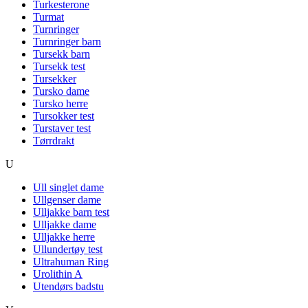
Turkesterone
Turmat
Turnringer
Turnringer barn
Tursekk barn
Tursekk test
Tursekker
Tursko dame
Tursko herre
Tursokker test
Turstaver test
Tørrdrakt
U
Ull singlet dame
Ullgenser dame
Ulljakke barn test
Ulljakke dame
Ulljakke herre
Ullundertøy test
Ultrahuman Ring
Urolithin A
Utendørs badstu