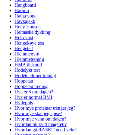
Hangboard
Harpun
Hatha yoga
Havkajakk
Helly Hansen
Helmaske dykking
Helsekost
Hengekøye test
Hengetelt
Hjemmegym
Hjemmetrening
HMB tilskudd
Hodelykt test
Hodetelefoner trening
Hoppetau
Hoppetau trening
Hva er 5 om dagen?
Hva er normal BMI
Hvilepuls
Hvor mye proteiner trenger jeg?
Hvor mye skal jeg spise?
Hvor mye vann om dagen?
Hvordan bli kvitt magefett?
Hvordan gå RASKT ned i vekt?