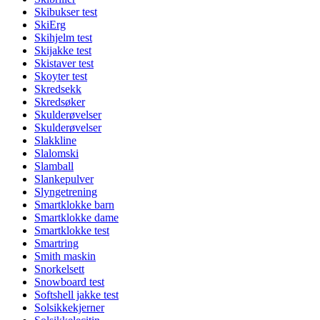
Skibukser test
SkiErg
Skihjelm test
Skijakke test
Skistaver test
Skoyter test
Skredsekk
Skredsøker
Skulderøvelser
Skulderøvelser
Slakkline
Slalomski
Slamball
Slankepulver
Slyngetrening
Smartklokke barn
Smartklokke dame
Smartklokke test
Smartring
Smith maskin
Snorkelsett
Snowboard test
Softshell jakke test
Solsikkekjerner