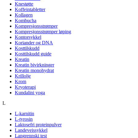
Knestøtte
Koffeintabletter
Kollagen
Kombucha
Kompresjonsstrømper
Kompresjonsstrømper løping
Kontorsykkel
Koriander og DNA
Kosttilskudd
Kosttilskudd guide
Kreatin
Kreatin bivirkninger
Kreatin monohydrat
Krillolje
Krom
Kryoterapi
Kundalini yoga
L
L-karnitin
L-tyrosin
Laktosefri proteinpulver
Landeveissykkel
Langrennski test