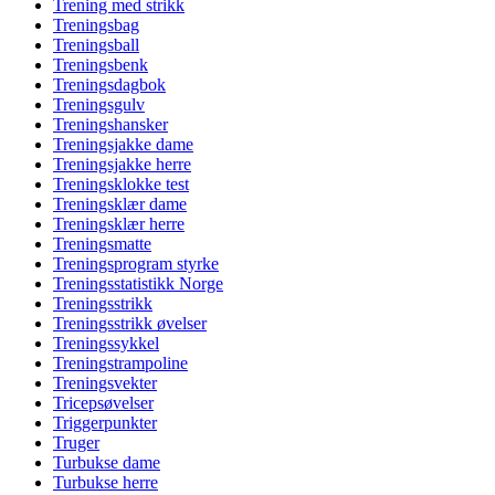
Trening med strikk
Treningsbag
Treningsball
Treningsbenk
Treningsdagbok
Treningsgulv
Treningshansker
Treningsjakke dame
Treningsjakke herre
Treningsklokke test
Treningsklær dame
Treningsklær herre
Treningsmatte
Treningsprogram styrke
Treningsstatistikk Norge
Treningsstrikk
Treningsstrikk øvelser
Treningssykkel
Treningstrampoline
Treningsvekter
Tricepsøvelser
Triggerpunkter
Truger
Turbukse dame
Turbukse herre