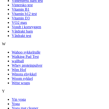
Vinterdress barn test
Vintersko test
Vitamin B1
Vitamin b12 test
Vitamin D3
VO2 max
Vondt i korsryggen
Våtdrakt barn
Våtdrakt test
W
Wahoo sykkelrulle
Walking Pad Test
wallball
Whey proteinpulver
Wim Hof
Winora elsykkel
Woom sykkel
Wrist wraps
Y
Yin yoga
Yoga
Yoga mat cleaner