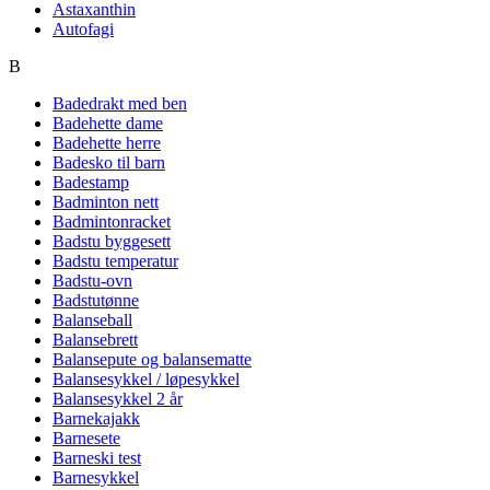
Astaxanthin
Autofagi
B
Badedrakt med ben
Badehette dame
Badehette herre
Badesko til barn
Badestamp
Badminton nett
Badmintonracket
Badstu byggesett
Badstu temperatur
Badstu-ovn
Badstutønne
Balanseball
Balansebrett
Balansepute og balansematte
Balansesykkel / løpesykkel
Balansesykkel 2 år
Barnekajakk
Barnesete
Barneski test
Barnesykkel