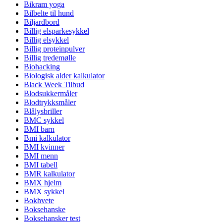
Bikram yoga
Bilbelte til hund
Biljardbord
Billig elsparkesykkel
Billig elsykkel
Billig proteinpulver
Billig tredemølle
Biohacking
Biologisk alder kalkulator
Black Week Tilbud
Blodsukkermåler
Blodtrykksmåler
Blålysbriller
BMC sykkel
BMI barn
Bmi kalkulator
BMI kvinner
BMI menn
BMI tabell
BMR kalkulator
BMX hjelm
BMX sykkel
Bokhvete
Boksehanske
Boksehansker test