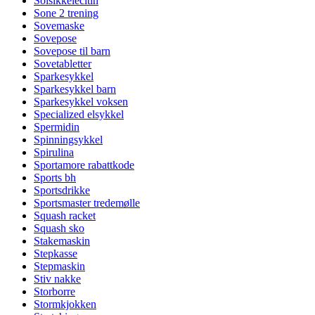
Solsikkelecitin
Sone 2 trening
Sovemaske
Sovepose
Sovepose til barn
Sovetabletter
Sparkesykkel
Sparkesykkel barn
Sparkesykkel voksen
Specialized elsykkel
Spermidin
Spinningsykkel
Spirulina
Sportamore rabattkode
Sports bh
Sportsdrikke
Sportsmaster tredemølle
Squash racket
Squash sko
Stakemaskin
Stepkasse
Stepmaskin
Stiv nakke
Storborre
Stormkjokken