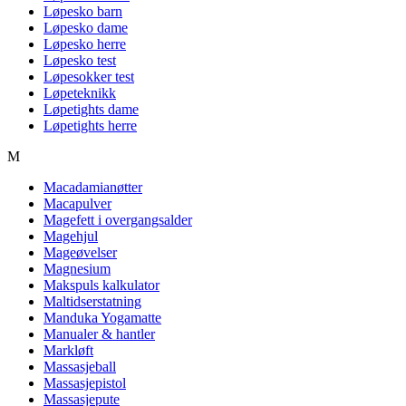
Løpesko barn
Løpesko dame
Løpesko herre
Løpesko test
Løpesokker test
Løpeteknikk
Løpetights dame
Løpetights herre
M
Macadamianøtter
Macapulver
Magefett i overgangsalder
Magehjul
Mageøvelser
Magnesium
Makspuls kalkulator
Maltidserstatning
Manduka Yogamatte
Manualer & hantler
Markløft
Massasjeball
Massasjepistol
Massasjepute