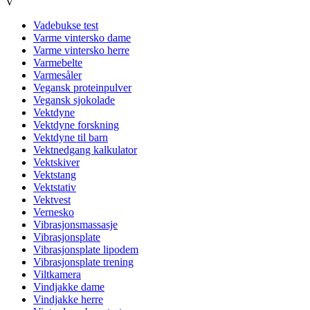
V
Vadebukse test
Varme vintersko dame
Varme vintersko herre
Varmebelte
Varmesåler
Vegansk proteinpulver
Vegansk sjokolade
Vektdyne
Vektdyne forskning
Vektdyne til barn
Vektnedgang kalkulator
Vektskiver
Vektstang
Vektstativ
Vektvest
Vernesko
Vibrasjonsmassasje
Vibrasjonsplate
Vibrasjonsplate lipodem
Vibrasjonsplate trening
Viltkamera
Vindjakke dame
Vindjakke herre