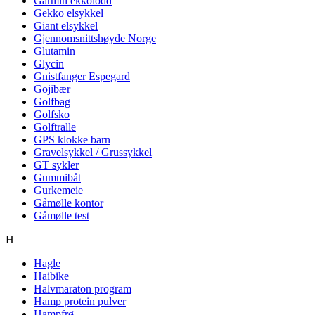
Garmin ekkolodd
Gekko elsykkel
Giant elsykkel
Gjennomsnittshøyde Norge
Glutamin
Glycin
Gnistfanger Espegard
Gojibær
Golfbag
Golfsko
Golftralle
GPS klokke barn
Gravelsykkel / Grussykkel
GT sykler
Gummibåt
Gurkemeie
Gåmølle kontor
Gåmølle test
H
Hagle
Haibike
Halvmaraton program
Hamp protein pulver
Hampfrø