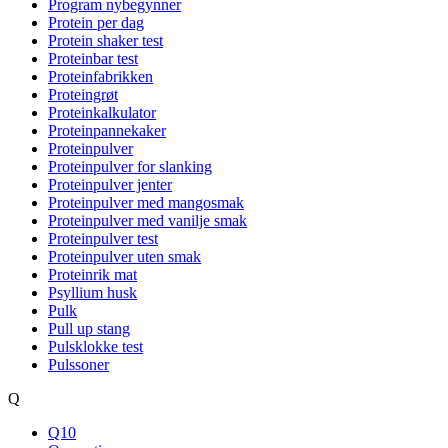
Program nybegynner
Protein per dag
Protein shaker test
Proteinbar test
Proteinfabrikken
Proteingrøt
Proteinkalkulator
Proteinpannekaker
Proteinpulver
Proteinpulver for slanking
Proteinpulver jenter
Proteinpulver med mangosmak
Proteinpulver med vanilje smak
Proteinpulver test
Proteinpulver uten smak
Proteinrik mat
Psyllium husk
Pulk
Pull up stang
Pulsklokke test
Pulssoner
Q
Q10