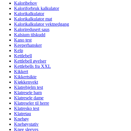
Kaloribehov
Kaloriforbruk kalkulator
Kalorikalkulator
Kalorikalkulator mat
Kalorikalkulator vektnedgang
Kaloriredusert saus
Kalsium tilskudd
Kano test
Keeperhansker
Kelp
Kettlebell
Kettlebell øvelser
Kettlebells fra XXL
Kikkert
Kikkertsikte
Kjøkkenvekt
Klatrehjelm test
Klatresele barn
Klatresele dame
Klatreseler til herre
Klatresko test
Klatretau
Knebøy
Knebøystativ
Knee sleeves