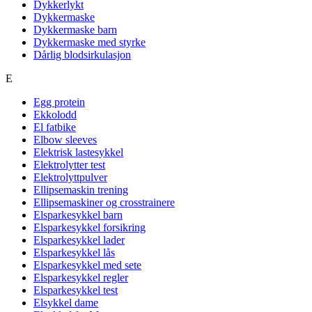
Dykkerlykt
Dykkermaske
Dykkermaske barn
Dykkermaske med styrke
Dårlig blodsirkulasjon
E
Egg protein
Ekkolodd
El fatbike
Elbow sleeves
Elektrisk lastesykkel
Elektrolytter test
Elektrolyttpulver
Ellipsemaskin trening
Ellipsemaskiner og crosstrainere
Elsparkesykkel barn
Elsparkesykkel forsikring
Elsparkesykkel lader
Elsparkesykkel lås
Elsparkesykkel med sete
Elsparkesykkel regler
Elsparkesykkel test
Elsykkel dame