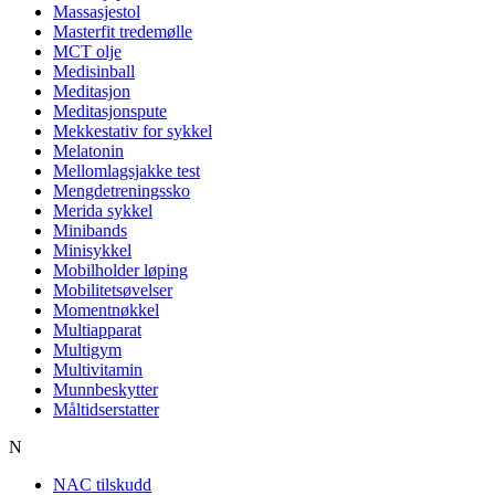
Massasjestol
Masterfit tredemølle
MCT olje
Medisinball
Meditasjon
Meditasjonspute
Mekkestativ for sykkel
Melatonin
Mellomlagsjakke test
Mengdetreningssko
Merida sykkel
Minibands
Minisykkel
Mobilholder løping
Mobilitetsøvelser
Momentnøkkel
Multiapparat
Multigym
Multivitamin
Munnbeskytter
Måltidserstatter
N
NAC tilskudd