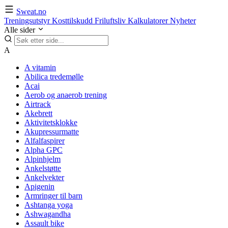
Sweat.no
Treningsutstyr
Kosttilskudd
Friluftsliv
Kalkulatorer
Nyheter
Alle sider
A
A vitamin
Abilica tredemølle
Acai
Aerob og anaerob trening
Airtrack
Akebrett
Aktivitetsklokke
Akupressurmatte
Alfalfaspirer
Alpha GPC
Alpinhjelm
Ankelstøtte
Ankelvekter
Apigenin
Armringer til barn
Ashtanga yoga
Ashwagandha
Assault bike