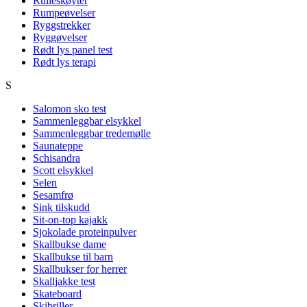
Rulleskøyter
Rumpeøvelser
Ryggstrekker
Ryggøvelser
Rødt lys panel test
Rødt lys terapi
S
Salomon sko test
Sammenleggbar elsykkel
Sammenleggbar tredemølle
Saunateppe
Schisandra
Scott elsykkel
Selen
Sesamfrø
Sink tilskudd
Sit-on-top kajakk
Sjokolade proteinpulver
Skallbukse dame
Skallbukse til barn
Skallbukser for herrer
Skalljakke test
Skateboard
Skibriller