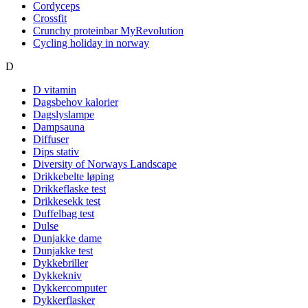
Cordyceps
Crossfit
Crunchy proteinbar MyRevolution
Cycling holiday in norway
D
D vitamin
Dagsbehov kalorier
Dagslyslampe
Dampsauna
Diffuser
Dips stativ
Diversity of Norways Landscape
Drikkebelte løping
Drikkeflaske test
Drikkesekk test
Duffelbag test
Dulse
Dunjakke dame
Dunjakke test
Dykkebriller
Dykkekniv
Dykkercomputer
Dykkerflasker