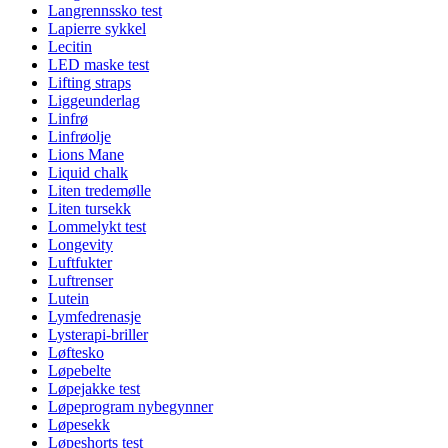
Langrennssko test
Lapierre sykkel
Lecitin
LED maske test
Lifting straps
Liggeunderlag
Linfrø
Linfrøolje
Lions Mane
Liquid chalk
Liten tredemølle
Liten tursekk
Lommelykt test
Longevity
Luftfukter
Luftrenser
Lutein
Lymfedrenasje
Lysterapi-briller
Løftesko
Løpebelte
Løpejakke test
Løpeprogram nybegynner
Løpesekk
Løpeshorts test