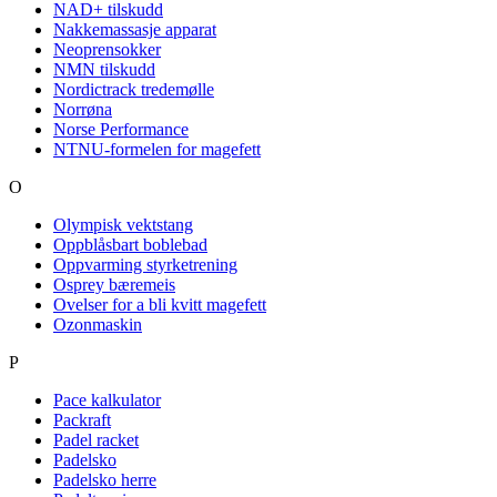
NAD+ tilskudd
Nakkemassasje apparat
Neoprensokker
NMN tilskudd
Nordictrack tredemølle
Norrøna
Norse Performance
NTNU-formelen for magefett
O
Olympisk vektstang
Oppblåsbart boblebad
Oppvarming styrketrening
Osprey bæremeis
Ovelser for a bli kvitt magefett
Ozonmaskin
P
Pace kalkulator
Packraft
Padel racket
Padelsko
Padelsko herre