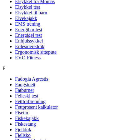
Elsykkel fra Momas
Elsykkel test
Elsykkel til barn
Elvekajakk
EMS trening
Energibar test
Energigel test
Enhjulssykkel
Eplesidereddik
Ergonomisk sittepute
EVO Fitness
F
Fadogia Agrestis
Fangstnett
Fatburner
Felleski test
Fettforbrenning
Fettprosent kalkulator
Fisetin
Fiskekajakk
Fiskestang
Fjellduk
Fjellsko