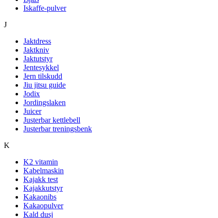
Iskaffe-pulver
J
Jaktdress
Jaktkniv
Jaktutstyr
Jentesykkel
Jern tilskudd
Jiu jitsu guide
Jodix
Jordingslaken
Juicer
Justerbar kettlebell
Justerbar treningsbenk
K
K2 vitamin
Kabelmaskin
Kajakk test
Kajakkutstyr
Kakaonibs
Kakaopulver
Kald dusj