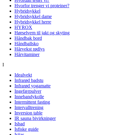
Hvordan tester vi?
Hvorfor trenger vi proteiner?
Hybridsykkel
Hybridsykkel dame
Hybridsykkel herre
HYROX
Hørselvern til jakt og skyting
Håndbak bord
Håndballsko
Hårvekst rødlys
Hårvitaminer
I
Idealvekt
Infrarød badstu
Infrarød yogamatte
Ingefærpulver
Innebandykolle
Intermittent fasting
Intervalltrening
Inversion table
IR sauna bivirkninger
Isbad
Isfiske guide
Isjias