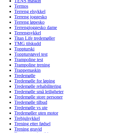
TENS maskin
Termos
Terreng elsykkel
Terreng joggesko
Terreng løpesko
Terrengjoggesko dame
Terrengsykkel
Titan Life tredemøller
TMG tilskudd
Toppturski
Toppturstøvel test
Trampoline test
Trampoline trening
Trappemaskin
Tredemølle
Tredemølle for løping
Tredemølle rehabilitering
Tredemølle små leiligheter
Tredemølle store personer
Tredemølle tilbud
Tredemølle vs ute
Tredemøller uten motor
Trehjulsykkel
Trening etter fødsel
Trening gravid