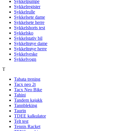
Sykkelpumpe
Sykkelregister
Sykkelrulle
Sykkelsete dame
Sykkelsete herre
Sykkelshorts test
Sykkelsko
Sykkelstativ bil
Sykkeltrøye dame
Sykkeltrøye herre
Sykkelveske
Sykkelvogn
T
Tabata trening
Tacx neo 2t
Tacx Neo Bike
Tahini
Tandem kajakk
Tannbleking
Taurin
TDEE kalkulator
Telt test
Tennis Racket