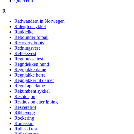
Quercetin
R
Radwandern in Norwegen
Raleigh elsykkel
Rattkjelke
Rebounder fotball
Recovery boots
Redningsvest
Refleksvest
Regnbukse test
Regndekken hund
Regnjakke dame
Regnjakke herre
Regnjakker til damer
Regnkape dame
Rekumbent sykkel
Restitusjon
Restitusjon etter løping
Resveratrol
Ribbevegg
Rockering
Romaskin
Rulleski test