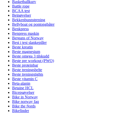
Basketballkurv
Battle rope
BCAA test
Beinøvelser
Bekkenbunnstrening
Bellyboat og pontongbåter
Benkpress
Benpress maskin
Bergans of Norway
Best i test slankepiller
Beste kreatin
Beste magnesium
Beste omega 3 tilskudd
Beste pre workout (PWO)
Beste proteinbar
Beste treningsbelte
Beste treningstights
Beste vitamin C
Beta-alanin
Betaine HCL
Bicepsøvelser
Bike in Norway
Bike norway faq
Bike the fjords
Bikefinder