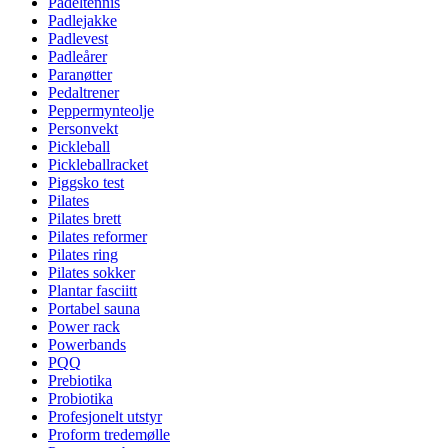
Padeltennis
Padlejakke
Padlevest
Padleårer
Paranøtter
Pedaltrener
Peppermynteolje
Personvekt
Pickleball
Pickleballracket
Piggsko test
Pilates
Pilates brett
Pilates reformer
Pilates ring
Pilates sokker
Plantar fasciitt
Portabel sauna
Power rack
Powerbands
PQQ
Prebiotika
Probiotika
Profesjonelt utstyr
Proform tredemølle