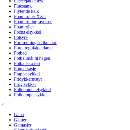
Fleecejakke test
Fluestang
Flytende kalk
Foam roller XXL
Foam rolling øvelser
Foamroller
Focus elsykkel
Folsyre
Forbrenningskalkulator
Foret regnkåpe dame
Fotbad
Fotballmål til hagen
Fotballsko test
Fotmassasje
Frappe sykkel
Fridykkerutstyr
Frog sykkel
Fulldempet elsykkel
Fulldempet sykkel
G
Gaba
Gainer
Gamasjer