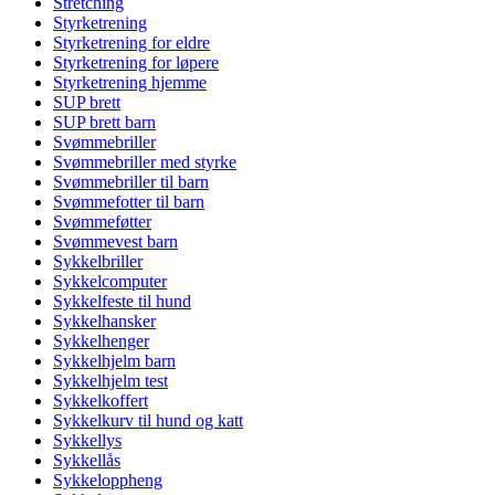
Stretching
Styrketrening
Styrketrening for eldre
Styrketrening for løpere
Styrketrening hjemme
SUP brett
SUP brett barn
Svømmebriller
Svømmebriller med styrke
Svømmebriller til barn
Svømmefotter til barn
Svømmeføtter
Svømmevest barn
Sykkelbriller
Sykkelcomputer
Sykkelfeste til hund
Sykkelhansker
Sykkelhenger
Sykkelhjelm barn
Sykkelhjelm test
Sykkelkoffert
Sykkelkurv til hund og katt
Sykkellys
Sykkellås
Sykkeloppheng