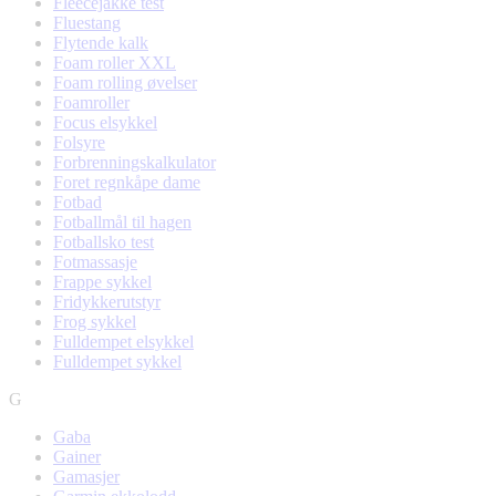
Fleecejakke test
Fluestang
Flytende kalk
Foam roller XXL
Foam rolling øvelser
Foamroller
Focus elsykkel
Folsyre
Forbrenningskalkulator
Foret regnkåpe dame
Fotbad
Fotballmål til hagen
Fotballsko test
Fotmassasje
Frappe sykkel
Fridykkerutstyr
Frog sykkel
Fulldempet elsykkel
Fulldempet sykkel
G
Gaba
Gainer
Gamasjer