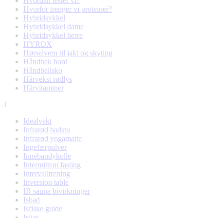
Hvordan tester vi?
Hvorfor trenger vi proteiner?
Hybridsykkel
Hybridsykkel dame
Hybridsykkel herre
HYROX
Hørselvern til jakt og skyting
Håndbak bord
Håndballsko
Hårvekst rødlys
Hårvitaminer
I
Idealvekt
Infrarød badstu
Infrarød yogamatte
Ingefærpulver
Innebandykolle
Intermittent fasting
Intervalltrening
Inversion table
IR sauna bivirkninger
Isbad
Isfiske guide
Isjias