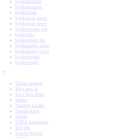
Sykkelpumpe
Sykkelregister
Sykkelrulle
Sykkelsete dame
Sykkelsete herre
Sykkelshorts test
Sykkelsko
Sykkelstativ bil
Sykkeltrøye dame
Sykkeltrøye herre
Sykkelveske
Sykkelvogn
T
Tabata trening
Tacx neo 2t
Tacx Neo Bike
Tahini
Tandem kajakk
Tannbleking
Taurin
TDEE kalkulator
Telt test
Tennis Racket