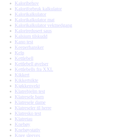
Kaloribehov
Kaloriforbruk kalkulator
Kalorikalkulator
Kalorikalkulator mat
Kalorikalkulator vektnedgang
Kaloriredusert saus
Kalsium tilskudd
Kano test
Keeperhansker
Kelp
Kettlebell
Kettlebell øvelser
Kettlebells fra XXL
Kikkert
Kikkertsikte
Kjøkkenvekt
Klatrehjelm test
Klatresele barn
Klatresele dame
Klatreseler til herre
Klatresko test
Klatretau
Knebøy
Knebøystativ
Knee sleeves