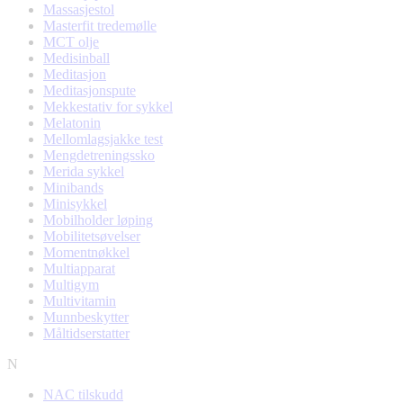
Massasjestol
Masterfit tredemølle
MCT olje
Medisinball
Meditasjon
Meditasjonspute
Mekkestativ for sykkel
Melatonin
Mellomlagsjakke test
Mengdetreningssko
Merida sykkel
Minibands
Minisykkel
Mobilholder løping
Mobilitetsøvelser
Momentnøkkel
Multiapparat
Multigym
Multivitamin
Munnbeskytter
Måltidserstatter
N
NAC tilskudd