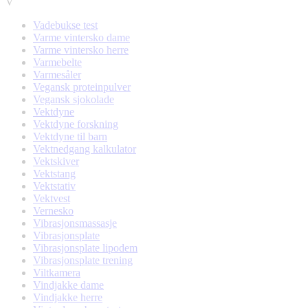
V
Vadebukse test
Varme vintersko dame
Varme vintersko herre
Varmebelte
Varmesåler
Vegansk proteinpulver
Vegansk sjokolade
Vektdyne
Vektdyne forskning
Vektdyne til barn
Vektnedgang kalkulator
Vektskiver
Vektstang
Vektstativ
Vektvest
Vernesko
Vibrasjonsmassasje
Vibrasjonsplate
Vibrasjonsplate lipodem
Vibrasjonsplate trening
Viltkamera
Vindjakke dame
Vindjakke herre