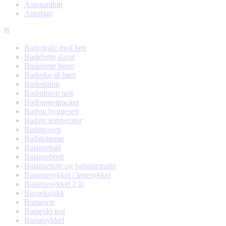
Astaxanthin
Autofagi
B
Badedrakt med ben
Badehette dame
Badehette herre
Badesko til barn
Badestamp
Badminton nett
Badmintonracket
Badstu byggesett
Badstu temperatur
Badstu-ovn
Badstutønne
Balanseball
Balansebrett
Balansepute og balansematte
Balansesykkel / løpesykkel
Balansesykkel 2 år
Barnekajakk
Barnesete
Barneski test
Barnesykkel