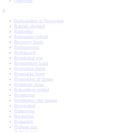
Quercetin
R
Radwandern in Norwegen
Raleigh elsykkel
Rattkjelke
Rebounder fotball
Recovery boots
Redningsvest
Refleksvest
Regnbukse test
Regndekken hund
Regnjakke dame
Regnjakke herre
Regnjakker til damer
Regnkape dame
Rekumbent sykkel
Restitusjon
Restitusjon etter løping
Resveratrol
Ribbevegg
Rockering
Romaskin
Rulleski test