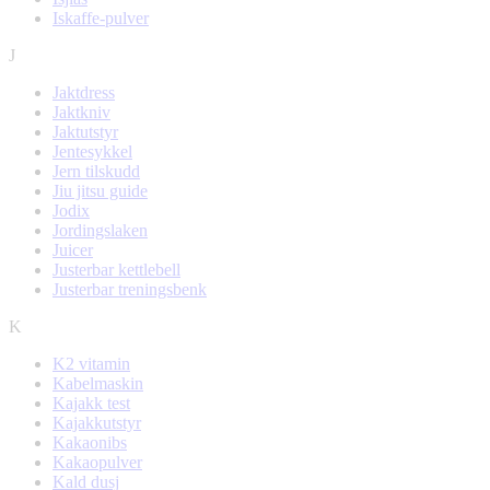
Iskaffe-pulver
J
Jaktdress
Jaktkniv
Jaktutstyr
Jentesykkel
Jern tilskudd
Jiu jitsu guide
Jodix
Jordingslaken
Juicer
Justerbar kettlebell
Justerbar treningsbenk
K
K2 vitamin
Kabelmaskin
Kajakk test
Kajakkutstyr
Kakaonibs
Kakaopulver
Kald dusj