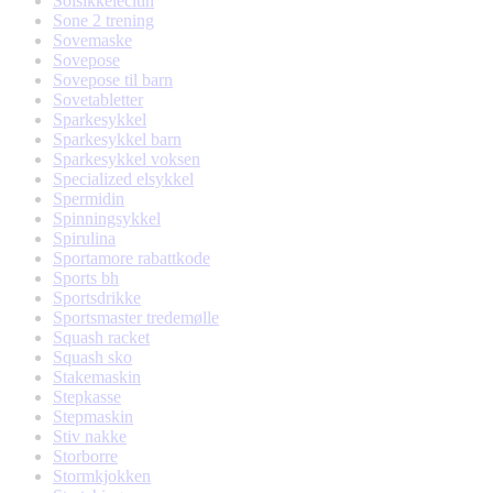
Solsikkelecitin
Sone 2 trening
Sovemaske
Sovepose
Sovepose til barn
Sovetabletter
Sparkesykkel
Sparkesykkel barn
Sparkesykkel voksen
Specialized elsykkel
Spermidin
Spinningsykkel
Spirulina
Sportamore rabattkode
Sports bh
Sportsdrikke
Sportsmaster tredemølle
Squash racket
Squash sko
Stakemaskin
Stepkasse
Stepmaskin
Stiv nakke
Storborre
Stormkjokken