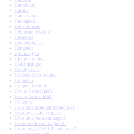
Hangboard
Harpun
Hatha yoga
Havkajakk
Helly Hansen
Helmaske dykking
Helsekost
Hengekøye test
Hengetelt
Hjemmegym
Hjemmetrening
HMB tilskudd
Hodelykt test
Hodetelefoner trening
Hoppetau
Hoppetau trening
Hva er 5 om dagen?
Hva er normal BMI
Hvilepuls
Hvor mye proteiner trenger jeg?
Hvor mye skal jeg spise?
Hvor mye vann om dagen?
Hvordan bli kvitt magefett?
Hvordan gå RASKT ned i vekt?