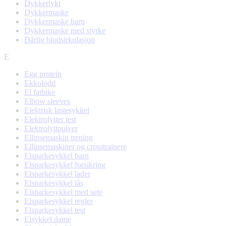
Dykkerlykt
Dykkermaske
Dykkermaske barn
Dykkermaske med styrke
Dårlig blodsirkulasjon
E
Egg protein
Ekkolodd
El fatbike
Elbow sleeves
Elektrisk lastesykkel
Elektrolytter test
Elektrolyttpulver
Ellipsemaskin trening
Ellipsemaskiner og crosstrainere
Elsparkesykkel barn
Elsparkesykkel forsikring
Elsparkesykkel lader
Elsparkesykkel lås
Elsparkesykkel med sete
Elsparkesykkel regler
Elsparkesykkel test
Elsykkel dame