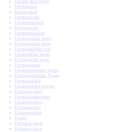
Trening med strikk
Treningsbag
Treningsball
Treningsbenk
Treningsdagbok
Treningsgulv
Treningshansker
Treningsjakke dame
Treningsjakke herre
Treningsklokke test
Treningsklær dame
Treningsklær herre
Treningsmatte
Treningsprogram styrke
Treningsstatistikk Norge
Treningsstrikk
Treningsstrikk øvelser
Treningssykkel
Treningstrampoline
Treningsvekter
Tricepsøvelser
Triggerpunkter
Truger
Turbukse dame
Turbukse herre