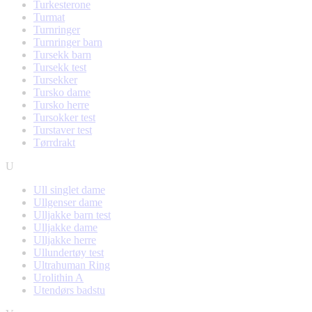
Turkesterone
Turmat
Turnringer
Turnringer barn
Tursekk barn
Tursekk test
Tursekker
Tursko dame
Tursko herre
Tursokker test
Turstaver test
Tørrdrakt
U
Ull singlet dame
Ullgenser dame
Ulljakke barn test
Ulljakke dame
Ulljakke herre
Ullundertøy test
Ultrahuman Ring
Urolithin A
Utendørs badstu