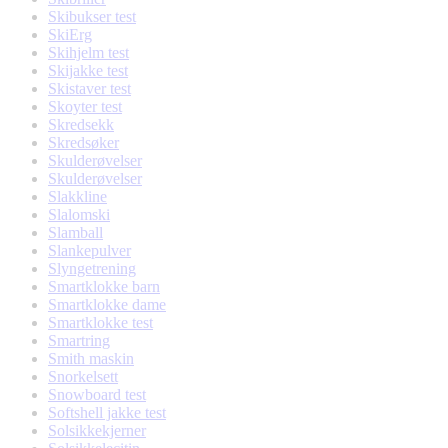
Skibukser test
SkiErg
Skihjelm test
Skijakke test
Skistaver test
Skoyter test
Skredsekk
Skredsøker
Skulderøvelser
Skulderøvelser
Slakkline
Slalomski
Slamball
Slankepulver
Slyngetrening
Smartklokke barn
Smartklokke dame
Smartklokke test
Smartring
Smith maskin
Snorkelsett
Snowboard test
Softshell jakke test
Solsikkekjerner