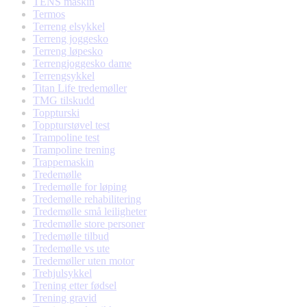
TENS maskin
Termos
Terreng elsykkel
Terreng joggesko
Terreng løpesko
Terrengjoggesko dame
Terrengsykkel
Titan Life tredemøller
TMG tilskudd
Toppturski
Toppturstøvel test
Trampoline test
Trampoline trening
Trappemaskin
Tredemølle
Tredemølle for løping
Tredemølle rehabilitering
Tredemølle små leiligheter
Tredemølle store personer
Tredemølle tilbud
Tredemølle vs ute
Tredemøller uten motor
Trehjulsykkel
Trening etter fødsel
Trening gravid