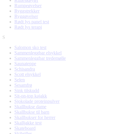
Rulleskøyter
Rumpeøvelser
Ryggstrekker
Ryggøvelser
Rødt lys panel test
Rødt lys terapi
S
Salomon sko test
Sammenleggbar elsykkel
Sammenleggbar tredemølle
Saunateppe
Schisandra
Scott elsykkel
Selen
Sesamfrø
Sink tilskudd
Sit-on-top kajakk
Sjokolade proteinpulver
Skallbukse dame
Skallbukse til barn
Skallbukser for herrer
Skalljakke test
Skateboard
Skibriller