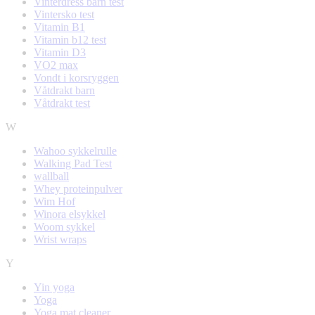
Vinterdress barn test
Vintersko test
Vitamin B1
Vitamin b12 test
Vitamin D3
VO2 max
Vondt i korsryggen
Våtdrakt barn
Våtdrakt test
W
Wahoo sykkelrulle
Walking Pad Test
wallball
Whey proteinpulver
Wim Hof
Winora elsykkel
Woom sykkel
Wrist wraps
Y
Yin yoga
Yoga
Yoga mat cleaner