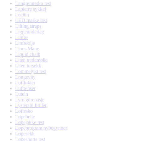
Langrennssko test
Lapierre sykkel
Lecitin
LED maske test
Lifting straps
Liggeunderlag
Linfrø
Linfrøolje
Lions Mane
Liquid chalk
Liten tredemølle
Liten tursekk
Lommelykt test
Longevity
Luftfukter
Luftrenser
Lutein
Lymfedrenasje
Lysterapi-briller
Løftesko
Løpebelte
Løpejakke test
Løpeprogram nybegynner
Løpesekk
Løpeshorts test