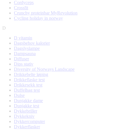
Cordyceps
Crossfit
Crunchy proteinbar MyRevolution
Cycling holiday in norway
D
D vitamin
Dagsbehov kalorier
Dagslyslampe
Dampsauna
Diffuser
Dips stativ
Diversity of Norways Landscape
Drikkebelte løping
Drikkeflaske test
Drikkesekk test
Duffelbag test
Dulse
Dunjakke dame
Dunjakke test
Dykkebriller
Dykkekniv
Dykkercomputer
Dykkerflasker