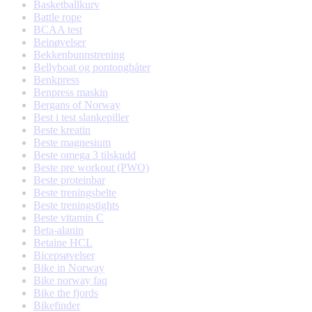
Basketballkurv
Battle rope
BCAA test
Beinøvelser
Bekkenbunnstrening
Bellyboat og pontongbåter
Benkpress
Benpress maskin
Bergans of Norway
Best i test slankepiller
Beste kreatin
Beste magnesium
Beste omega 3 tilskudd
Beste pre workout (PWO)
Beste proteinbar
Beste treningsbelte
Beste treningstights
Beste vitamin C
Beta-alanin
Betaine HCL
Bicepsøvelser
Bike in Norway
Bike norway faq
Bike the fjords
Bikefinder