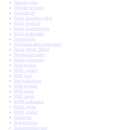
Bikram yoga
Bilbelte til hund
Biljardbord
Billig elsparkesykkel
Billig elsykkel
Billig proteinpulver
Billig tredemølle
Biohacking
Biologisk alder kalkulator
Black Week Tilbud
Blodsukkermåler
Blodtrykksmåler
Blålysbriller
BMC sykkel
BMI barn
Bmi kalkulator
BMI kvinner
BMI menn
BMI tabell
BMR kalkulator
BMX hjelm
BMX sykkel
Bokhvete
Boksehanske
Boksehansker test