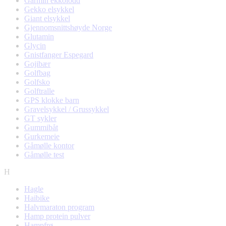
Garmin ekkolodd
Gekko elsykkel
Giant elsykkel
Gjennomsnittshøyde Norge
Glutamin
Glycin
Gnistfanger Espegard
Gojibær
Golfbag
Golfsko
Golftralle
GPS klokke barn
Gravelsykkel / Grussykkel
GT sykler
Gummibåt
Gurkemeie
Gåmølle kontor
Gåmølle test
H
Hagle
Haibike
Halvmaraton program
Hamp protein pulver
Hampfrø