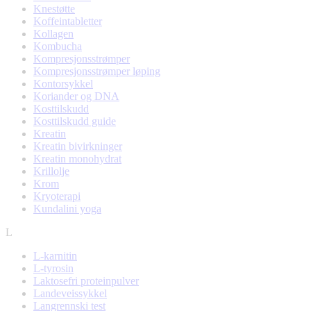
Knestøtte
Koffeintabletter
Kollagen
Kombucha
Kompresjonsstrømper
Kompresjonsstrømper løping
Kontorsykkel
Koriander og DNA
Kosttilskudd
Kosttilskudd guide
Kreatin
Kreatin bivirkninger
Kreatin monohydrat
Krillolje
Krom
Kryoterapi
Kundalini yoga
L
L-karnitin
L-tyrosin
Laktosefri proteinpulver
Landeveissykkel
Langrennski test