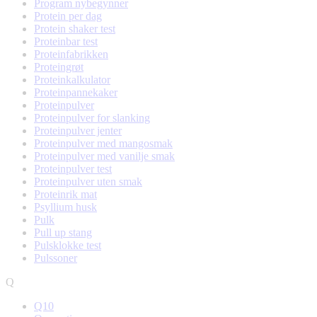
Program nybegynner
Protein per dag
Protein shaker test
Proteinbar test
Proteinfabrikken
Proteingrøt
Proteinkalkulator
Proteinpannekaker
Proteinpulver
Proteinpulver for slanking
Proteinpulver jenter
Proteinpulver med mangosmak
Proteinpulver med vanilje smak
Proteinpulver test
Proteinpulver uten smak
Proteinrik mat
Psyllium husk
Pulk
Pull up stang
Pulsklokke test
Pulssoner
Q
Q10