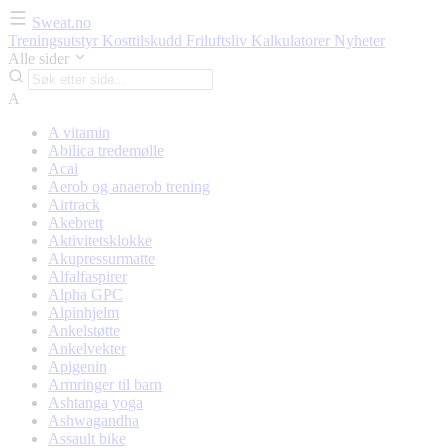
Sweat.no
Treningsutstyr
Kosttilskudd
Friluftsliv
Kalkulatorer
Nyheter
Alle sider
A
A vitamin
Abilica tredemølle
Acai
Aerob og anaerob trening
Airtrack
Akebrett
Aktivitetsklokke
Akupressurmatte
Alfalfaspirer
Alpha GPC
Alpinhjelm
Ankelstøtte
Ankelvekter
Apigenin
Armringer til barn
Ashtanga yoga
Ashwagandha
Assault bike