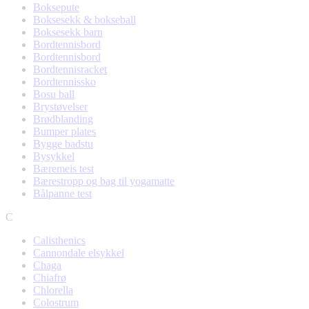
Boksepute
Boksesekk & bokseball
Boksesekk barn
Bordtennisbord
Bordtennisbord
Bordtennisracket
Bordtennissko
Bosu ball
Brystøvelser
Brødblanding
Bumper plates
Bygge badstu
Bysykkel
Bæremeis test
Bærestropp og bag til yogamatte
Bålpanne test
C
Calisthenics
Cannondale elsykkel
Chaga
Chiafrø
Chlorella
Colostrum