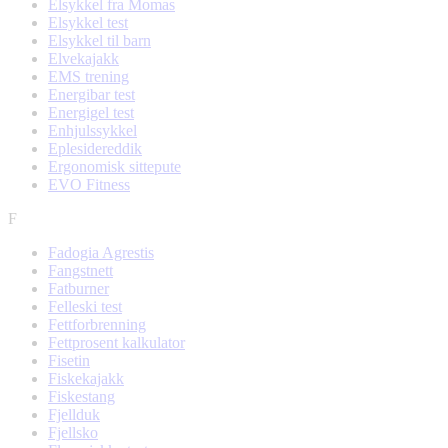
Elsykkel fra Momas
Elsykkel test
Elsykkel til barn
Elvekajakk
EMS trening
Energibar test
Energigel test
Enhjulssykkel
Eplesidereddik
Ergonomisk sittepute
EVO Fitness
F
Fadogia Agrestis
Fangstnett
Fatburner
Felleski test
Fettforbrenning
Fettprosent kalkulator
Fisetin
Fiskekajakk
Fiskestang
Fjellduk
Fjellsko