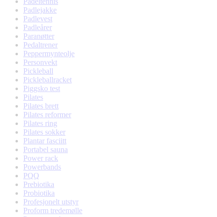
Padeltennis
Padlejakke
Padlevest
Padleårer
Paranøtter
Pedaltrener
Peppermynteolje
Personvekt
Pickleball
Pickleballracket
Piggsko test
Pilates
Pilates brett
Pilates reformer
Pilates ring
Pilates sokker
Plantar fasciitt
Portabel sauna
Power rack
Powerbands
PQQ
Prebiotika
Probiotika
Profesjonelt utstyr
Proform tredemølle