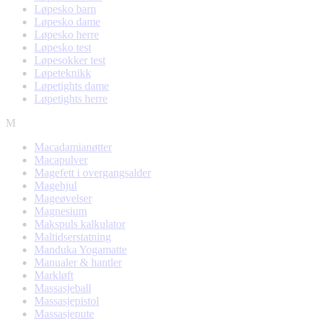
Løpesko barn
Løpesko dame
Løpesko herre
Løpesko test
Løpesokker test
Løpeteknikk
Løpetights dame
Løpetights herre
M
Macadamianøtter
Macapulver
Magefett i overgangsalder
Magehjul
Mageøvelser
Magnesium
Makspuls kalkulator
Maltidserstatning
Manduka Yogamatte
Manualer & hantler
Markløft
Massasjeball
Massasjepistol
Massasjepute