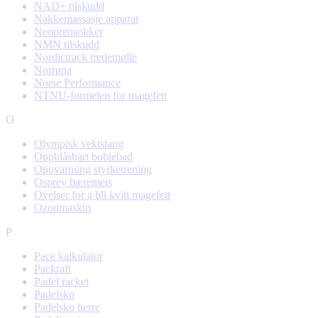
NAD+ tilskudd
Nakkemassasje apparat
Neoprensokker
NMN tilskudd
Nordictrack tredemølle
Norrøna
Norse Performance
NTNU-formelen for magefett
O
Olympisk vektstang
Oppblåsbart boblebad
Oppvarming styrketrening
Osprey bæremeis
Ovelser for a bli kvitt magefett
Ozonmaskin
P
Pace kalkulator
Packraft
Padel racket
Padelsko
Padelsko herre