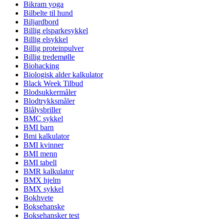
Bikram yoga
Bilbelte til hund
Biljardbord
Billig elsparkesykkel
Billig elsykkel
Billig proteinpulver
Billig tredemølle
Biohacking
Biologisk alder kalkulator
Black Week Tilbud
Blodsukkermåler
Blodtrykksmåler
Blålysbriller
BMC sykkel
BMI barn
Bmi kalkulator
BMI kvinner
BMI menn
BMI tabell
BMR kalkulator
BMX hjelm
BMX sykkel
Bokhvete
Boksehanske
Boksehansker test