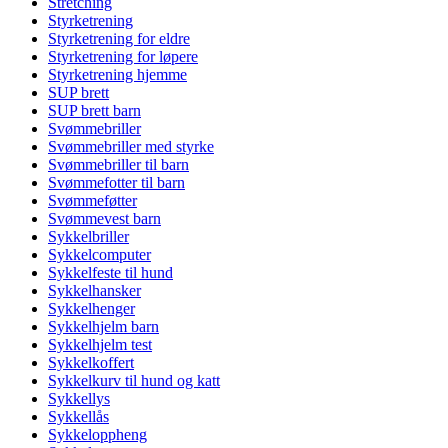
Stretching
Styrketrening
Styrketrening for eldre
Styrketrening for løpere
Styrketrening hjemme
SUP brett
SUP brett barn
Svømmebriller
Svømmebriller med styrke
Svømmebriller til barn
Svømmefotter til barn
Svømmeføtter
Svømmevest barn
Sykkelbriller
Sykkelcomputer
Sykkelfeste til hund
Sykkelhansker
Sykkelhenger
Sykkelhjelm barn
Sykkelhjelm test
Sykkelkoffert
Sykkelkurv til hund og katt
Sykkellys
Sykkellås
Sykkeloppheng