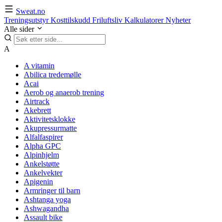
Sweat.no
Treningsutstyr
Kosttilskudd
Friluftsliv
Kalkulatorer
Nyheter
Alle sider
A
A vitamin
Abilica tredemølle
Acai
Aerob og anaerob trening
Airtrack
Akebrett
Aktivitetsklokke
Akupressurmatte
Alfalfaspirer
Alpha GPC
Alpinhjelm
Ankelstøtte
Ankelvekter
Apigenin
Armringer til barn
Ashtanga yoga
Ashwagandha
Assault bike