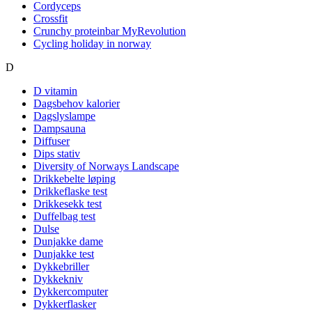
Cordyceps
Crossfit
Crunchy proteinbar MyRevolution
Cycling holiday in norway
D
D vitamin
Dagsbehov kalorier
Dagslyslampe
Dampsauna
Diffuser
Dips stativ
Diversity of Norways Landscape
Drikkebelte løping
Drikkeflaske test
Drikkesekk test
Duffelbag test
Dulse
Dunjakke dame
Dunjakke test
Dykkebriller
Dykkekniv
Dykkercomputer
Dykkerflasker