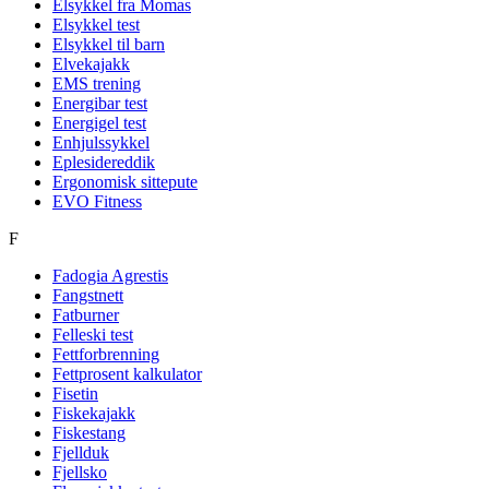
Elsykkel fra Momas
Elsykkel test
Elsykkel til barn
Elvekajakk
EMS trening
Energibar test
Energigel test
Enhjulssykkel
Eplesidereddik
Ergonomisk sittepute
EVO Fitness
F
Fadogia Agrestis
Fangstnett
Fatburner
Felleski test
Fettforbrenning
Fettprosent kalkulator
Fisetin
Fiskekajakk
Fiskestang
Fjellduk
Fjellsko