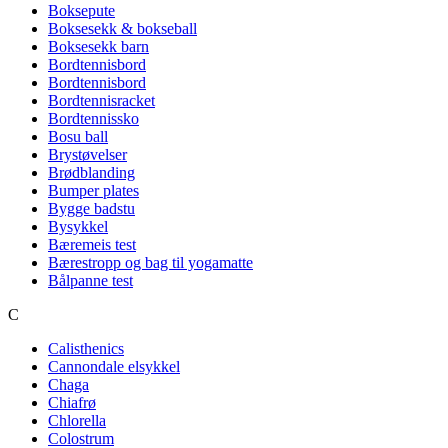
Boksepute
Boksesekk & bokseball
Boksesekk barn
Bordtennisbord
Bordtennisbord
Bordtennisracket
Bordtennissko
Bosu ball
Brystøvelser
Brødblanding
Bumper plates
Bygge badstu
Bysykkel
Bæremeis test
Bærestropp og bag til yogamatte
Bålpanne test
C
Calisthenics
Cannondale elsykkel
Chaga
Chiafrø
Chlorella
Colostrum