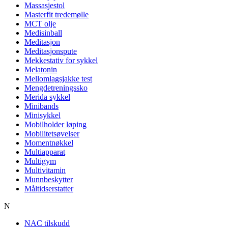
Massasjestol
Masterfit tredemølle
MCT olje
Medisinball
Meditasjon
Meditasjonspute
Mekkestativ for sykkel
Melatonin
Mellomlagsjakke test
Mengdetreningssko
Merida sykkel
Minibands
Minisykkel
Mobilholder løping
Mobilitetsøvelser
Momentnøkkel
Multiapparat
Multigym
Multivitamin
Munnbeskytter
Måltidserstatter
N
NAC tilskudd