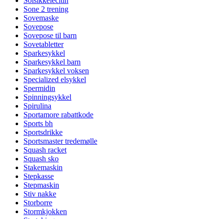
Solsikkelecitin
Sone 2 trening
Sovemaske
Sovepose
Sovepose til barn
Sovetabletter
Sparkesykkel
Sparkesykkel barn
Sparkesykkel voksen
Specialized elsykkel
Spermidin
Spinningsykkel
Spirulina
Sportamore rabattkode
Sports bh
Sportsdrikke
Sportsmaster tredemølle
Squash racket
Squash sko
Stakemaskin
Stepkasse
Stepmaskin
Stiv nakke
Storborre
Stormkjokken