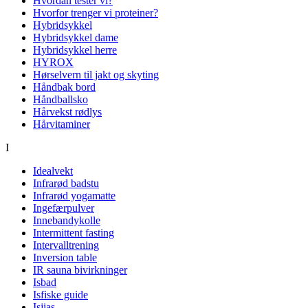
Hvordan tester vi?
Hvorfor trenger vi proteiner?
Hybridsykkel
Hybridsykkel dame
Hybridsykkel herre
HYROX
Hørselvern til jakt og skyting
Håndbak bord
Håndballsko
Hårvekst rødlys
Hårvitaminer
I
Idealvekt
Infrarød badstu
Infrarød yogamatte
Ingefærpulver
Innebandykolle
Intermittent fasting
Intervalltrening
Inversion table
IR sauna bivirkninger
Isbad
Isfiske guide
Isjias