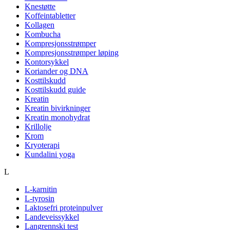
Knestøtte
Koffeintabletter
Kollagen
Kombucha
Kompresjonsstrømper
Kompresjonsstrømper løping
Kontorsykkel
Koriander og DNA
Kosttilskudd
Kosttilskudd guide
Kreatin
Kreatin bivirkninger
Kreatin monohydrat
Krillolje
Krom
Kryoterapi
Kundalini yoga
L
L-karnitin
L-tyrosin
Laktosefri proteinpulver
Landeveissykkel
Langrennski test