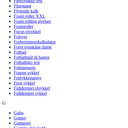
Fleecejakke test
Fluestang
Flytende kalk
Foam roller XXL
Foam rolling øvelser
Foamroller
Focus elsykkel
Folsyre
Forbrenningskalkulator
Foret regnkåpe dame
Fotbad
Fotballmål til hagen
Fotballsko test
Fotmassasje
Frappe sykkel
Fridykkerutstyr
Frog sykkel
Fulldempet elsykkel
Fulldempet sykkel
G
Gaba
Gainer
Gamasjer