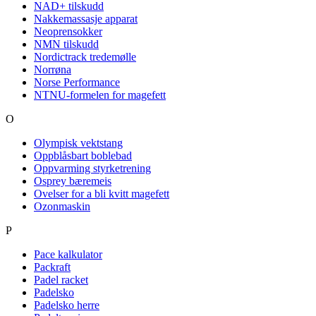
NAD+ tilskudd
Nakkemassasje apparat
Neoprensokker
NMN tilskudd
Nordictrack tredemølle
Norrøna
Norse Performance
NTNU-formelen for magefett
O
Olympisk vektstang
Oppblåsbart boblebad
Oppvarming styrketrening
Osprey bæremeis
Ovelser for a bli kvitt magefett
Ozonmaskin
P
Pace kalkulator
Packraft
Padel racket
Padelsko
Padelsko herre