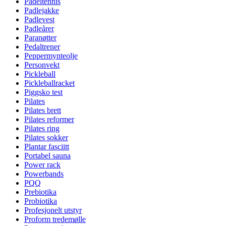
Padeltennis
Padlejakke
Padlevest
Padleårer
Paranøtter
Pedaltrener
Peppermynteolje
Personvekt
Pickleball
Pickleballracket
Piggsko test
Pilates
Pilates brett
Pilates reformer
Pilates ring
Pilates sokker
Plantar fasciitt
Portabel sauna
Power rack
Powerbands
PQQ
Prebiotika
Probiotika
Profesjonelt utstyr
Proform tredemølle