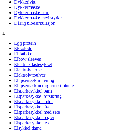
Dykkerlykt
Dykkermaske
Dykkermaske barn
Dykkermaske med styrke
Dårlig blodsirkulasjon
E
Egg protein
Ekkolodd
El fatbike
Elbow sleeves
Elektrisk lastesykkel
Elektrolytter test
Elektrolyttpulver
Ellipsemaskin trening
Ellipsemaskiner og crosstrainere
Elsparkesykkel barn
Elsparkesykkel forsikring
Elsparkesykkel lader
Elsparkesykkel lås
Elsparkesykkel med sete
Elsparkesykkel regler
Elsparkesykkel test
Elsykkel dame