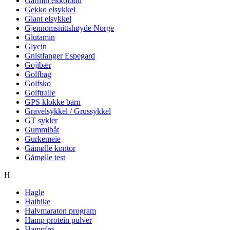
Garmin ekkolodd
Gekko elsykkel
Giant elsykkel
Gjennomsnittshøyde Norge
Glutamin
Glycin
Gnistfanger Espegard
Gojibær
Golfbag
Golfsko
Golftralle
GPS klokke barn
Gravelsykkel / Grussykkel
GT sykler
Gummibåt
Gurkemeie
Gåmølle kontor
Gåmølle test
H
Hagle
Haibike
Halvmaraton program
Hamp protein pulver
Hampfrø