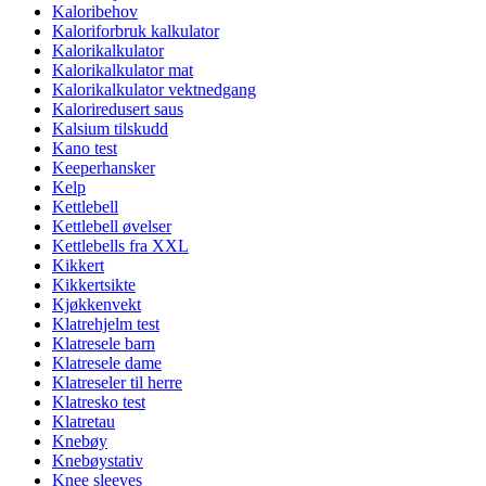
Kaloribehov
Kaloriforbruk kalkulator
Kalorikalkulator
Kalorikalkulator mat
Kalorikalkulator vektnedgang
Kaloriredusert saus
Kalsium tilskudd
Kano test
Keeperhansker
Kelp
Kettlebell
Kettlebell øvelser
Kettlebells fra XXL
Kikkert
Kikkertsikte
Kjøkkenvekt
Klatrehjelm test
Klatresele barn
Klatresele dame
Klatreseler til herre
Klatresko test
Klatretau
Knebøy
Knebøystativ
Knee sleeves