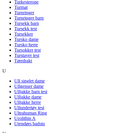
Turkesterone
Turmat
Turnringer
Turnringer barn
Tursekk barn
Tursekk test
Tursekker
Tursko dame
Tursko herre
Tursokker test
Turstaver test
Tørrdrakt
U
Ull singlet dame
Ullgenser dame
Ulljakke barn test
Ulljakke dame
Ulljakke herre
Ullundertøy test
Ultrahuman Ring
Urolithin A
Utendørs badstu