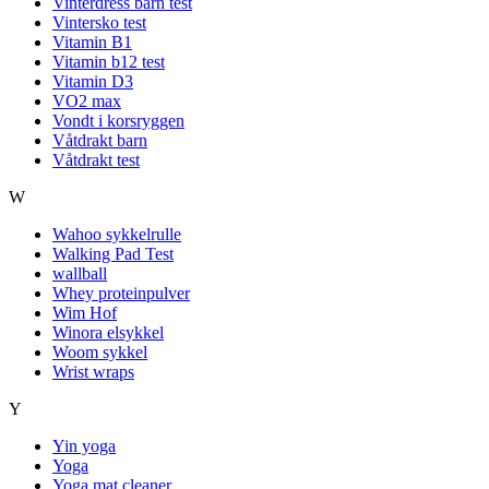
Vinterdress barn test
Vintersko test
Vitamin B1
Vitamin b12 test
Vitamin D3
VO2 max
Vondt i korsryggen
Våtdrakt barn
Våtdrakt test
W
Wahoo sykkelrulle
Walking Pad Test
wallball
Whey proteinpulver
Wim Hof
Winora elsykkel
Woom sykkel
Wrist wraps
Y
Yin yoga
Yoga
Yoga mat cleaner