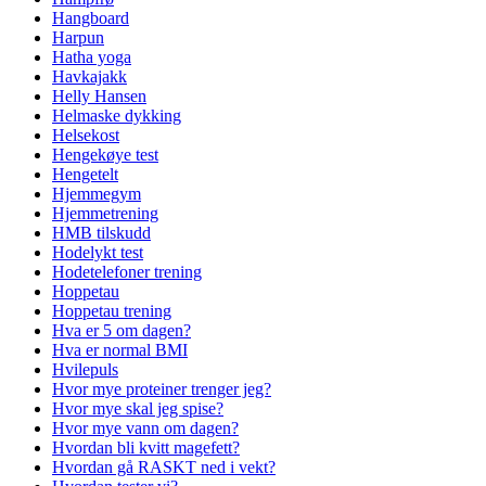
Hangboard
Harpun
Hatha yoga
Havkajakk
Helly Hansen
Helmaske dykking
Helsekost
Hengekøye test
Hengetelt
Hjemmegym
Hjemmetrening
HMB tilskudd
Hodelykt test
Hodetelefoner trening
Hoppetau
Hoppetau trening
Hva er 5 om dagen?
Hva er normal BMI
Hvilepuls
Hvor mye proteiner trenger jeg?
Hvor mye skal jeg spise?
Hvor mye vann om dagen?
Hvordan bli kvitt magefett?
Hvordan gå RASKT ned i vekt?