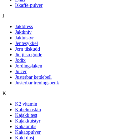
Iskaffe-pulver
J
Jaktdress
Jaktkniv
Jaktutstyr
Jentesykkel
Jern tilskudd
Jiu jitsu guide
Jodix
Jordingslaken
Juicer
Justerbar kettlebell
Justerbar treningsbenk
K
K2 vitamin
Kabelmaskin
Kajakk test
Kajakkutstyr
Kakaonibs
Kakaopulver
Kald dusj