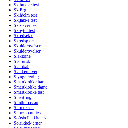
Skibukser test
SkiErg
Skihjelm test
Skijakke test
Skistaver test
Skoyter test
Skredsekk
Skredsøker
Skulderøvelser
Skulderøvelser
Slakkline
Slalomski
Slamball
Slankepulver
Slyngetrening
Smartklokke barn
Smartklokke dame
Smartklokke test
Smartring
Smith maskin
Snorkelsett
Snowboard test
Softshell jakke test
Solsikkekjerner