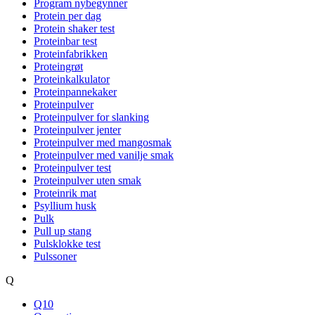
Program nybegynner
Protein per dag
Protein shaker test
Proteinbar test
Proteinfabrikken
Proteingrøt
Proteinkalkulator
Proteinpannekaker
Proteinpulver
Proteinpulver for slanking
Proteinpulver jenter
Proteinpulver med mangosmak
Proteinpulver med vanilje smak
Proteinpulver test
Proteinpulver uten smak
Proteinrik mat
Psyllium husk
Pulk
Pull up stang
Pulsklokke test
Pulssoner
Q
Q10