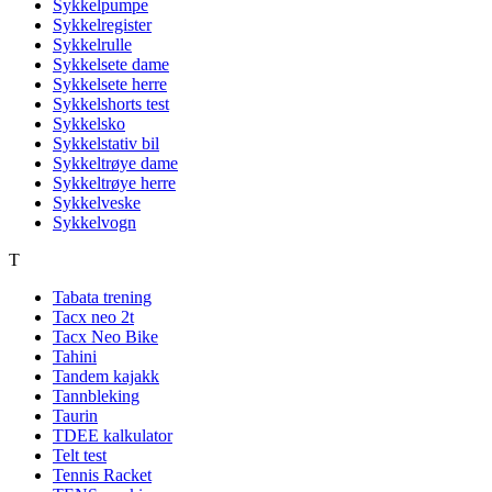
Sykkelpumpe
Sykkelregister
Sykkelrulle
Sykkelsete dame
Sykkelsete herre
Sykkelshorts test
Sykkelsko
Sykkelstativ bil
Sykkeltrøye dame
Sykkeltrøye herre
Sykkelveske
Sykkelvogn
T
Tabata trening
Tacx neo 2t
Tacx Neo Bike
Tahini
Tandem kajakk
Tannbleking
Taurin
TDEE kalkulator
Telt test
Tennis Racket