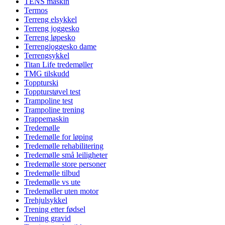
TENS maskin
Termos
Terreng elsykkel
Terreng joggesko
Terreng løpesko
Terrengjoggesko dame
Terrengsykkel
Titan Life tredemøller
TMG tilskudd
Toppturski
Toppturstøvel test
Trampoline test
Trampoline trening
Trappemaskin
Tredemølle
Tredemølle for løping
Tredemølle rehabilitering
Tredemølle små leiligheter
Tredemølle store personer
Tredemølle tilbud
Tredemølle vs ute
Tredemøller uten motor
Trehjulsykkel
Trening etter fødsel
Trening gravid