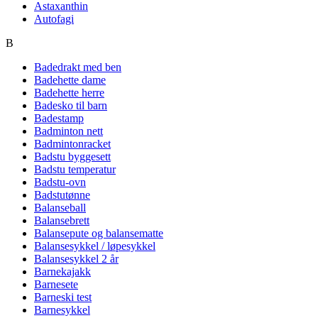
Astaxanthin
Autofagi
B
Badedrakt med ben
Badehette dame
Badehette herre
Badesko til barn
Badestamp
Badminton nett
Badmintonracket
Badstu byggesett
Badstu temperatur
Badstu-ovn
Badstutønne
Balanseball
Balansebrett
Balansepute og balansematte
Balansesykkel / løpesykkel
Balansesykkel 2 år
Barnekajakk
Barnesete
Barneski test
Barnesykkel