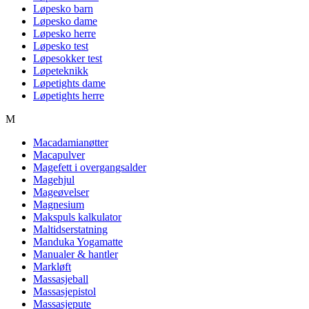
Løpesko barn
Løpesko dame
Løpesko herre
Løpesko test
Løpesokker test
Løpeteknikk
Løpetights dame
Løpetights herre
M
Macadamianøtter
Macapulver
Magefett i overgangsalder
Magehjul
Mageøvelser
Magnesium
Makspuls kalkulator
Maltidserstatning
Manduka Yogamatte
Manualer & hantler
Markløft
Massasjeball
Massasjepistol
Massasjepute