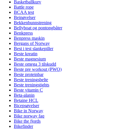
Basketballkurv
Battle rope
BCAA test
Beinøvelser
Bekkenbunnstrening
Bellyboat og pontongbåter
Benkpress
Benpress maskin
Bergans of Norway
Best i test slankepiller
Beste kreatin
Beste magnesium
Beste omega 3 tilskudd
Beste pre workout (PWO)
Beste proteinbar
Beste treningsbelte
Beste treningstights
Beste vitamin C
Beta-alanin
Betaine HCL
Bicepsøvelser
Bike in Norway
Bike norway faq
Bike the fjords
Bikefinder