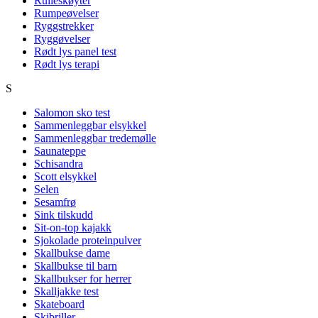
Rulleskøyter
Rumpeøvelser
Ryggstrekker
Ryggøvelser
Rødt lys panel test
Rødt lys terapi
S
Salomon sko test
Sammenleggbar elsykkel
Sammenleggbar tredemølle
Saunateppe
Schisandra
Scott elsykkel
Selen
Sesamfrø
Sink tilskudd
Sit-on-top kajakk
Sjokolade proteinpulver
Skallbukse dame
Skallbukse til barn
Skallbukser for herrer
Skalljakke test
Skateboard
Skibriller