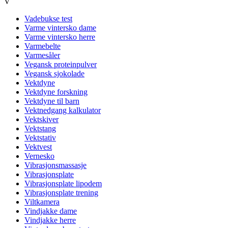
V
Vadebukse test
Varme vintersko dame
Varme vintersko herre
Varmebelte
Varmesåler
Vegansk proteinpulver
Vegansk sjokolade
Vektdyne
Vektdyne forskning
Vektdyne til barn
Vektnedgang kalkulator
Vektskiver
Vektstang
Vektstativ
Vektvest
Vernesko
Vibrasjonsmassasje
Vibrasjonsplate
Vibrasjonsplate lipodem
Vibrasjonsplate trening
Viltkamera
Vindjakke dame
Vindjakke herre