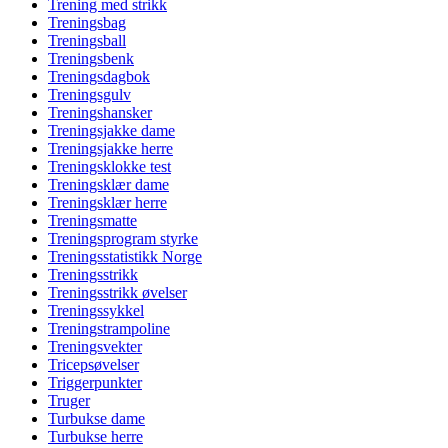
Trening med strikk
Treningsbag
Treningsball
Treningsbenk
Treningsdagbok
Treningsgulv
Treningshansker
Treningsjakke dame
Treningsjakke herre
Treningsklokke test
Treningsklær dame
Treningsklær herre
Treningsmatte
Treningsprogram styrke
Treningsstatistikk Norge
Treningsstrikk
Treningsstrikk øvelser
Treningssykkel
Treningstrampoline
Treningsvekter
Tricepsøvelser
Triggerpunkter
Truger
Turbukse dame
Turbukse herre