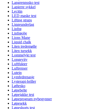
Langrennssko test
Lapierre sykkel
Lecitin
LED maske test
Lifting straps
Liggeunderlag
Linfrø
Linfrøolje
Lions Mane
Liquid chalk
Liten tredemølle
Liten tursekk
Lommelykt test
Longevity
Luftfukter
Luftrenser
Lutein
Lymfedrenasje
Lysterapi-briller
Løftesko
Løpebelte
Løpejakke test
Løpeprogram nybegynner
Løpesekk
Løpeshorts test