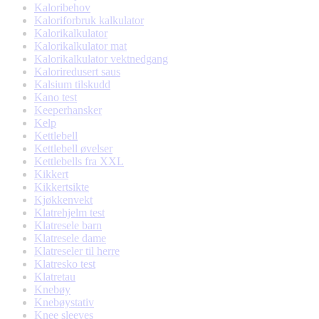
Kaloribehov
Kaloriforbruk kalkulator
Kalorikalkulator
Kalorikalkulator mat
Kalorikalkulator vektnedgang
Kaloriredusert saus
Kalsium tilskudd
Kano test
Keeperhansker
Kelp
Kettlebell
Kettlebell øvelser
Kettlebells fra XXL
Kikkert
Kikkertsikte
Kjøkkenvekt
Klatrehjelm test
Klatresele barn
Klatresele dame
Klatreseler til herre
Klatresko test
Klatretau
Knebøy
Knebøystativ
Knee sleeves