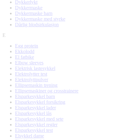
Dykkerlykt
Dykkermaske
Dykkermaske barn
Dykkermaske med styrke
Dårlig blodsirkulasjon
E
Egg protein
Ekkolodd
El fatbike
Elbow sleeves
Elektrisk lastesykkel
Elektrolytter test
Elektrolyttpulver
Ellipsemaskin trening
Ellipsemaskiner og crosstrainere
Elsparkesykkel barn
Elsparkesykkel forsikring
Elsparkesykkel lader
Elsparkesykkel lås
Elsparkesykkel med sete
Elsparkesykkel regler
Elsparkesykkel test
Elsykkel dame