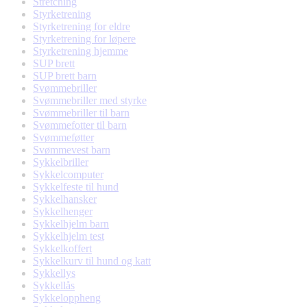
Stretching
Styrketrening
Styrketrening for eldre
Styrketrening for løpere
Styrketrening hjemme
SUP brett
SUP brett barn
Svømmebriller
Svømmebriller med styrke
Svømmebriller til barn
Svømmefotter til barn
Svømmeføtter
Svømmevest barn
Sykkelbriller
Sykkelcomputer
Sykkelfeste til hund
Sykkelhansker
Sykkelhenger
Sykkelhjelm barn
Sykkelhjelm test
Sykkelkoffert
Sykkelkurv til hund og katt
Sykkellys
Sykkellås
Sykkeloppheng