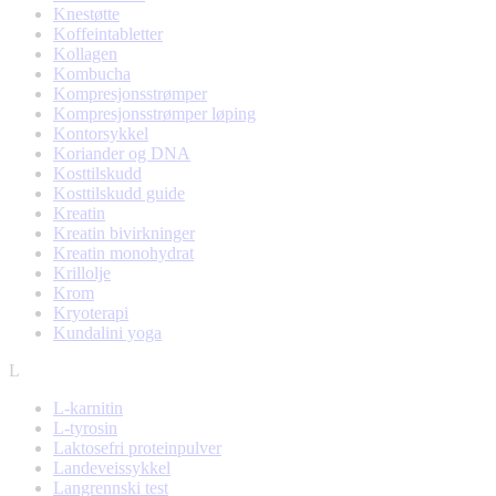
Knestøtte
Koffeintabletter
Kollagen
Kombucha
Kompresjonsstrømper
Kompresjonsstrømper løping
Kontorsykkel
Koriander og DNA
Kosttilskudd
Kosttilskudd guide
Kreatin
Kreatin bivirkninger
Kreatin monohydrat
Krillolje
Krom
Kryoterapi
Kundalini yoga
L
L-karnitin
L-tyrosin
Laktosefri proteinpulver
Landeveissykkel
Langrennski test