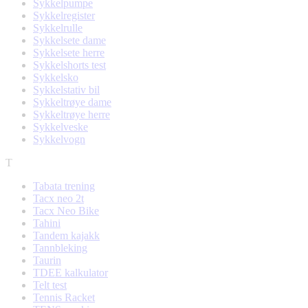
Sykkelpumpe
Sykkelregister
Sykkelrulle
Sykkelsete dame
Sykkelsete herre
Sykkelshorts test
Sykkelsko
Sykkelstativ bil
Sykkeltrøye dame
Sykkeltrøye herre
Sykkelveske
Sykkelvogn
T
Tabata trening
Tacx neo 2t
Tacx Neo Bike
Tahini
Tandem kajakk
Tannbleking
Taurin
TDEE kalkulator
Telt test
Tennis Racket