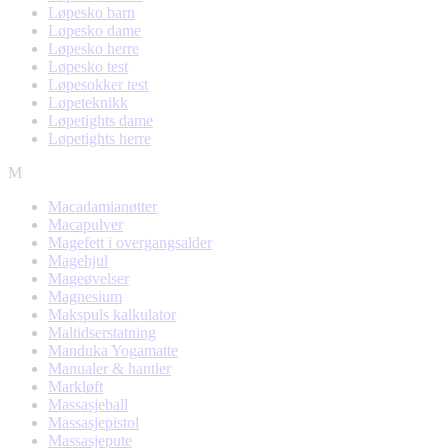
Løpesko barn
Løpesko dame
Løpesko herre
Løpesko test
Løpesokker test
Løpeteknikk
Løpetights dame
Løpetights herre
M
Macadamianøtter
Macapulver
Magefett i overgangsalder
Magehjul
Mageøvelser
Magnesium
Makspuls kalkulator
Maltidserstatning
Manduka Yogamatte
Manualer & hantler
Markløft
Massasjeball
Massasjepistol
Massasjepute