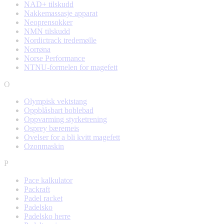
NAD+ tilskudd
Nakkemassasje apparat
Neoprensokker
NMN tilskudd
Nordictrack tredemølle
Norrøna
Norse Performance
NTNU-formelen for magefett
O
Olympisk vektstang
Oppblåsbart boblebad
Oppvarming styrketrening
Osprey bæremeis
Ovelser for a bli kvitt magefett
Ozonmaskin
P
Pace kalkulator
Packraft
Padel racket
Padelsko
Padelsko herre