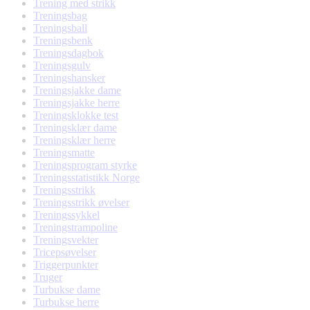
Trening med strikk
Treningsbag
Treningsball
Treningsbenk
Treningsdagbok
Treningsgulv
Treningshansker
Treningsjakke dame
Treningsjakke herre
Treningsklokke test
Treningsklær dame
Treningsklær herre
Treningsmatte
Treningsprogram styrke
Treningsstatistikk Norge
Treningsstrikk
Treningsstrikk øvelser
Treningssykkel
Treningstrampoline
Treningsvekter
Tricepsøvelser
Triggerpunkter
Truger
Turbukse dame
Turbukse herre