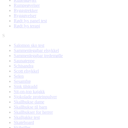
Rulleskøyter
Rumpeøvelser
Ryggstrekker
Ryggøvelser
Rødt lys panel test
Rødt lys terapi
S
Salomon sko test
Sammenleggbar elsykkel
Sammenleggbar tredemølle
Saunateppe
Schisandra
Scott elsykkel
Selen
Sesamfrø
Sink tilskudd
Sit-on-top kajakk
Sjokolade proteinpulver
Skallbukse dame
Skallbukse til barn
Skallbukser for herrer
Skalljakke test
Skateboard
Skibriller