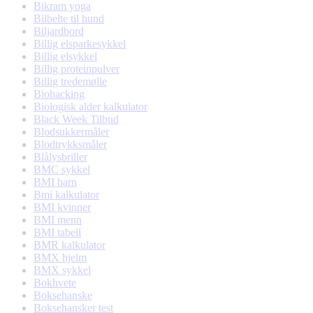
Bikram yoga
Bilbelte til hund
Biljardbord
Billig elsparkesykkel
Billig elsykkel
Billig proteinpulver
Billig tredemølle
Biohacking
Biologisk alder kalkulator
Black Week Tilbud
Blodsukkermåler
Blodtrykksmåler
Blålysbriller
BMC sykkel
BMI barn
Bmi kalkulator
BMI kvinner
BMI menn
BMI tabell
BMR kalkulator
BMX hjelm
BMX sykkel
Bokhvete
Boksehanske
Boksehansker test