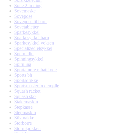
Solsikkelecitin
Sone 2 trening
Sovemaske
Sovepose
Sovepose til barn
Sovetabletter
Sparkesykkel
Sparkesykkel barn
Sparkesykkel voksen
Specialized elsykkel
Spermidin
Spinningsykkel
Spirulina
Sportamore rabattkode
Sports bh
Sportsdrikke
Sportsmaster tredemølle
Squash racket
Squash sko
Stakemaskin
Stepkasse
Stepmaskin
Stiv nakke
Storborre
Stormkjokken