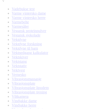
V
Vadebukse test
Varme vintersko dame
Varme vintersko herre
Varmebelte
Varmesåler
Vegansk proteinpulver
Vegansk sjokolade
Vektdyne
Vektdyne forskning
Vektdyne til barn
Vektnedgang kalkulator
Vektskiver
Vektstang
Vektstativ
Vektvest
Vernesko
Vibrasjonsmassasje
Vibrasjonsplate
Vibrasjonsplate lipodem
Vibrasjonsplate trening
Viltkamera
Vindjakke dame
Vindjakke herre