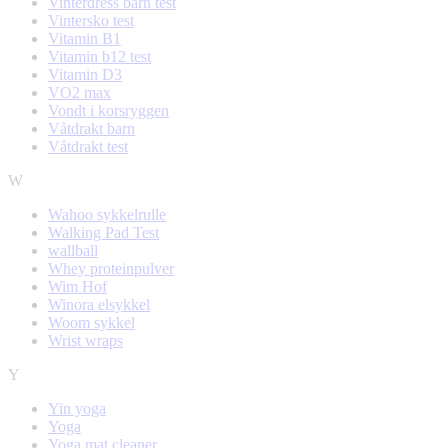
Vinterdress barn test
Vintersko test
Vitamin B1
Vitamin b12 test
Vitamin D3
VO2 max
Vondt i korsryggen
Våtdrakt barn
Våtdrakt test
W
Wahoo sykkelrulle
Walking Pad Test
wallball
Whey proteinpulver
Wim Hof
Winora elsykkel
Woom sykkel
Wrist wraps
Y
Yin yoga
Yoga
Yoga mat cleaner