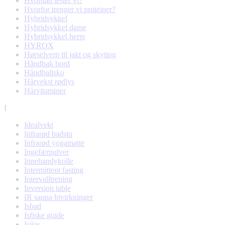
Hvordan tester vi?
Hvorfor trenger vi proteiner?
Hybridsykkel
Hybridsykkel dame
Hybridsykkel herre
HYROX
Hørselvern til jakt og skyting
Håndbak bord
Håndballsko
Hårvekst rødlys
Hårvitaminer
I
Idealvekt
Infrarød badstu
Infrarød yogamatte
Ingefærpulver
Innebandykolle
Intermittent fasting
Intervalltrening
Inversion table
IR sauna bivirkninger
Isbad
Isfiske guide
Isjias