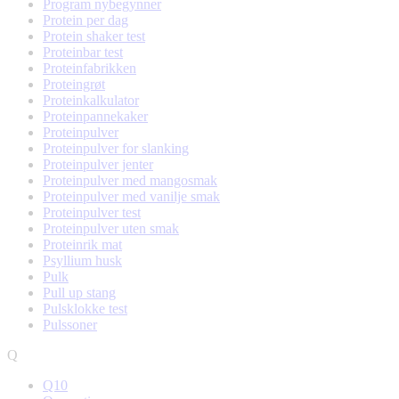
Program nybegynner
Protein per dag
Protein shaker test
Proteinbar test
Proteinfabrikken
Proteingrøt
Proteinkalkulator
Proteinpannekaker
Proteinpulver
Proteinpulver for slanking
Proteinpulver jenter
Proteinpulver med mangosmak
Proteinpulver med vanilje smak
Proteinpulver test
Proteinpulver uten smak
Proteinrik mat
Psyllium husk
Pulk
Pull up stang
Pulsklokke test
Pulssoner
Q
Q10