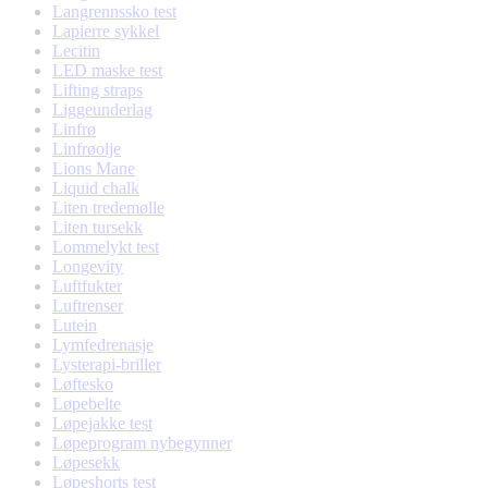
Langrennssko test
Lapierre sykkel
Lecitin
LED maske test
Lifting straps
Liggeunderlag
Linfrø
Linfrøolje
Lions Mane
Liquid chalk
Liten tredemølle
Liten tursekk
Lommelykt test
Longevity
Luftfukter
Luftrenser
Lutein
Lymfedrenasje
Lysterapi-briller
Løftesko
Løpebelte
Løpejakke test
Løpeprogram nybegynner
Løpesekk
Løpeshorts test