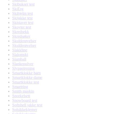
Skibukser test
SkiErg
Skihjelm test
Skijakke test
Skistaver test
Skoyter test
Skredsekk
Skredsøker
Skulderøvelser
Skulderøvelser
Slakkline
Slalomski
Slamball
Slankepulver
Slyngetrening
Smartklokke barn
Smartklokke dame
Smartklokke test
Smartring
Smith maskin
Snorkelsett
Snowboard test
Softshell jakke test
Solsikkekjerner