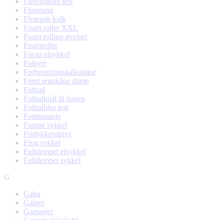
Fleecejakke test
Fluestang
Flytende kalk
Foam roller XXL
Foam rolling øvelser
Foamroller
Focus elsykkel
Folsyre
Forbrenningskalkulator
Foret regnkåpe dame
Fotbad
Fotballmål til hagen
Fotballsko test
Fotmassasje
Frappe sykkel
Fridykkerutstyr
Frog sykkel
Fulldempet elsykkel
Fulldempet sykkel
G
Gaba
Gainer
Gamasjer