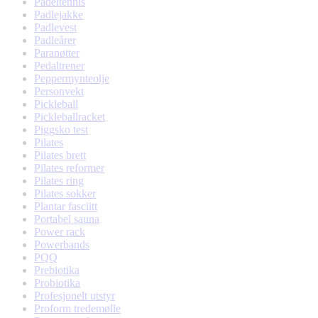
Padeltennis
Padlejakke
Padlevest
Padleårer
Paranøtter
Pedaltrener
Peppermynteolje
Personvekt
Pickleball
Pickleballracket
Piggsko test
Pilates
Pilates brett
Pilates reformer
Pilates ring
Pilates sokker
Plantar fasciitt
Portabel sauna
Power rack
Powerbands
PQQ
Prebiotika
Probiotika
Profesjonelt utstyr
Proform tredemølle