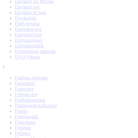
Elsykkel fra Momas
Elsykkel test
Elsykkel til barn
Elvekajakk
EMS trening
Energibar test
Energigel test
Enhjulssykkel
Eplesidereddik
Ergonomisk sittepute
EVO Fitness
F
Fadogia Agrestis
Fangstnett
Fatburner
Felleski test
Fettforbrenning
Fettprosent kalkulator
Fisetin
Fiskekajakk
Fiskestang
Fjellduk
Fjellsko