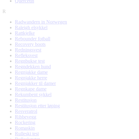
Quercetin
R
Radwandern in Norwegen
Raleigh elsykkel
Rattkjelke
Rebounder fotball
Recovery boots
Redningsvest
Refleksvest
Regnbukse test
Regndekken hund
Regnjakke dame
Regnjakke herre
Regnjakker til damer
Regnkape dame
Rekumbent sykkel
Restitusjon
Restitusjon etter løping
Resveratrol
Ribbevegg
Rockering
Romaskin
Rulleski test