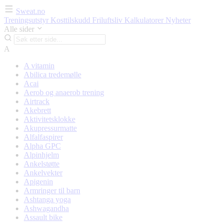
Sweat.no
Treningsutstyr
Kosttilskudd
Friluftsliv
Kalkulatorer
Nyheter
Alle sider
A
A vitamin
Abilica tredemølle
Acai
Aerob og anaerob trening
Airtrack
Akebrett
Aktivitetsklokke
Akupressurmatte
Alfalfaspirer
Alpha GPC
Alpinhjelm
Ankelstøtte
Ankelvekter
Apigenin
Armringer til barn
Ashtanga yoga
Ashwagandha
Assault bike