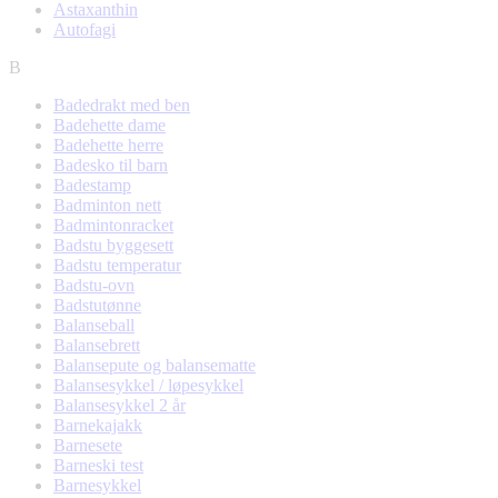
Astaxanthin
Autofagi
B
Badedrakt med ben
Badehette dame
Badehette herre
Badesko til barn
Badestamp
Badminton nett
Badmintonracket
Badstu byggesett
Badstu temperatur
Badstu-ovn
Badstutønne
Balanseball
Balansebrett
Balansepute og balansematte
Balansesykkel / løpesykkel
Balansesykkel 2 år
Barnekajakk
Barnesete
Barneski test
Barnesykkel