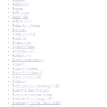
Hangboard
Harpun
Hatha yoga
Havkajakk
Helly Hansen
Helmaske dykking
Helsekost
Hengekøye test
Hengetelt
Hjemmegym
Hjemmetrening
HMB tilskudd
Hodelykt test
Hodetelefoner trening
Hoppetau
Hoppetau trening
Hva er 5 om dagen?
Hva er normal BMI
Hvilepuls
Hvor mye proteiner trenger jeg?
Hvor mye skal jeg spise?
Hvor mye vann om dagen?
Hvordan bli kvitt magefett?
Hvordan gå RASKT ned i vekt?