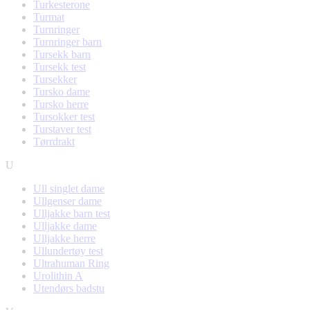
Turkesterone
Turmat
Turnringer
Turnringer barn
Tursekk barn
Tursekk test
Tursekker
Tursko dame
Tursko herre
Tursokker test
Turstaver test
Tørrdrakt
U
Ull singlet dame
Ullgenser dame
Ulljakke barn test
Ulljakke dame
Ulljakke herre
Ullundertøy test
Ultrahuman Ring
Urolithin A
Utendørs badstu