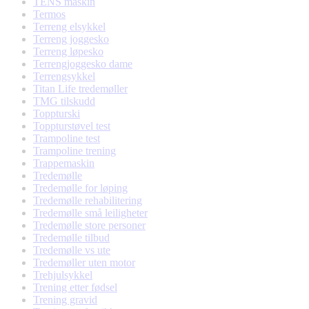
TENS maskin
Termos
Terreng elsykkel
Terreng joggesko
Terreng løpesko
Terrengjoggesko dame
Terrengsykkel
Titan Life tredemøller
TMG tilskudd
Toppturski
Toppturstøvel test
Trampoline test
Trampoline trening
Trappemaskin
Tredemølle
Tredemølle for løping
Tredemølle rehabilitering
Tredemølle små leiligheter
Tredemølle store personer
Tredemølle tilbud
Tredemølle vs ute
Tredemøller uten motor
Trehjulsykkel
Trening etter fødsel
Trening gravid