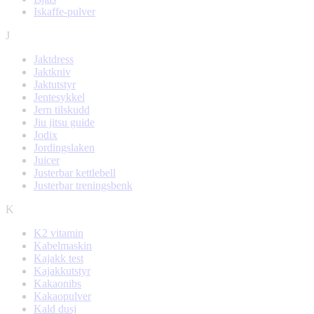
Iskaffe-pulver
J
Jaktdress
Jaktkniv
Jaktutstyr
Jentesykkel
Jern tilskudd
Jiu jitsu guide
Jodix
Jordingslaken
Juicer
Justerbar kettlebell
Justerbar treningsbenk
K
K2 vitamin
Kabelmaskin
Kajakk test
Kajakkutstyr
Kakaonibs
Kakaopulver
Kald dusj