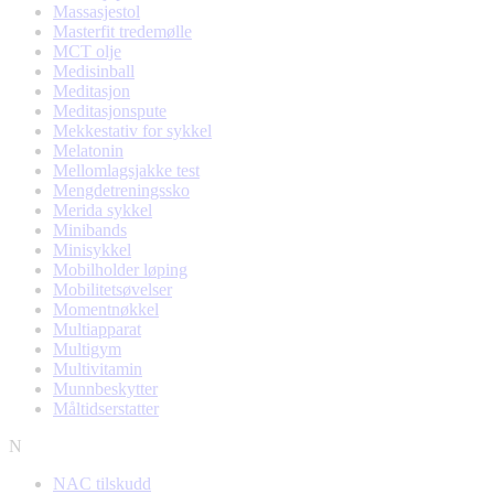
Massasjestol
Masterfit tredemølle
MCT olje
Medisinball
Meditasjon
Meditasjonspute
Mekkestativ for sykkel
Melatonin
Mellomlagsjakke test
Mengdetreningssko
Merida sykkel
Minibands
Minisykkel
Mobilholder løping
Mobilitetsøvelser
Momentnøkkel
Multiapparat
Multigym
Multivitamin
Munnbeskytter
Måltidserstatter
N
NAC tilskudd