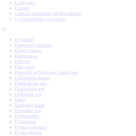
Cordyceps
Crossfit
Crunchy proteinbar MyRevolution
Cycling holiday in norway
D
D vitamin
Dagsbehov kalorier
Dagslyslampe
Dampsauna
Diffuser
Dips stativ
Diversity of Norways Landscape
Drikkebelte løping
Drikkeflaske test
Drikkesekk test
Duffelbag test
Dulse
Dunjakke dame
Dunjakke test
Dykkebriller
Dykkekniv
Dykkercomputer
Dykkerflasker