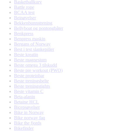
Basketballkurv
Battle rope
BCAA test
Beinøvelser
Bekkenbunnstrening
Bellyboat og pontongbåter
Benkpress
Benpress maskin
Bergans of Norway
Best i test slankepiller
Beste kreatin
Beste magnesium
Beste omega 3 tilskudd
Beste pre workout (PWO)
Beste proteinbar
Beste treningsbelte
Beste treningstights
Beste vitamin C
Beta-alanin
Betaine HCL
Bicepsøvelser
Bike in Norway
Bike norway faq
Bike the fjords
Bikefinder