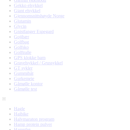
Garmin ekkolodd
Gekko elsykkel
Giant elsykkel
Gjennomsnittshøyde Norge
Glutamin
Glycin
Gnistfanger Espegard
Gojibær
Golfbag
Golfsko
Golftralle
GPS klokke barn
Gravelsykkel / Grussykkel
GT sykler
Gummibåt
Gurkemeie
Gåmølle kontor
Gåmølle test
H
Hagle
Haibike
Halvmaraton program
Hamp protein pulver
Hampfrø