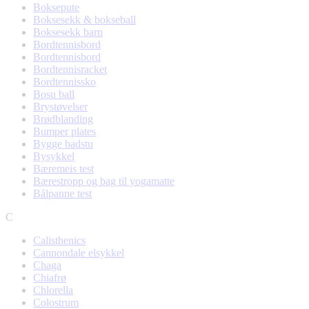
Boksepute
Boksesekk & bokseball
Boksesekk barn
Bordtennisbord
Bordtennisbord
Bordtennisracket
Bordtennissko
Bosu ball
Brystøvelser
Brødblanding
Bumper plates
Bygge badstu
Bysykkel
Bæremeis test
Bærestropp og bag til yogamatte
Bålpanne test
C
Calisthenics
Cannondale elsykkel
Chaga
Chiafrø
Chlorella
Colostrum