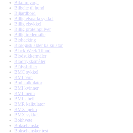
Bikram yoga
Bilbelte til hund
Biljardbord
Billig elsparkesykkel
Billig elsykkel
Billig proteinpulver
Billig tredemølle
Biohacking
Biologisk alder kalkulator
Black Week Tilbud
Blodsukkermåler
Blodtrykksmåler
Blålysbriller
BMC sykkel
BMI barn
Bmi kalkulator
BMI kvinner
BMI menn
BMI tabell
BMR kalkulator
BMX hjelm
BMX sykkel
Bokhvete
Boksehanske
Boksehansker test