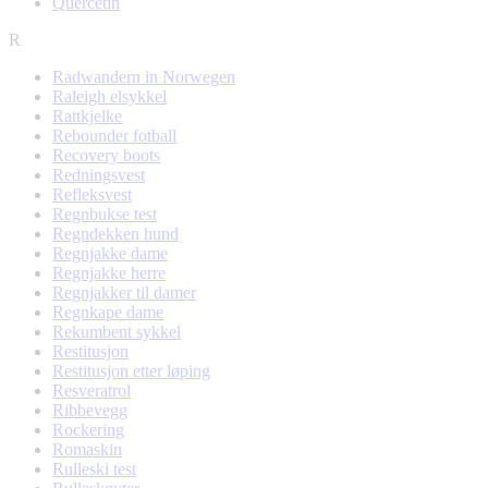
Quercetin
R
Radwandern in Norwegen
Raleigh elsykkel
Rattkjelke
Rebounder fotball
Recovery boots
Redningsvest
Refleksvest
Regnbukse test
Regndekken hund
Regnjakke dame
Regnjakke herre
Regnjakker til damer
Regnkape dame
Rekumbent sykkel
Restitusjon
Restitusjon etter løping
Resveratrol
Ribbevegg
Rockering
Romaskin
Rulleski test