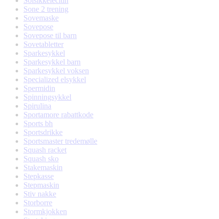
Solsikkelecitin
Sone 2 trening
Sovemaske
Sovepose
Sovepose til barn
Sovetabletter
Sparkesykkel
Sparkesykkel barn
Sparkesykkel voksen
Specialized elsykkel
Spermidin
Spinningsykkel
Spirulina
Sportamore rabattkode
Sports bh
Sportsdrikke
Sportsmaster tredemølle
Squash racket
Squash sko
Stakemaskin
Stepkasse
Stepmaskin
Stiv nakke
Storborre
Stormkjokken