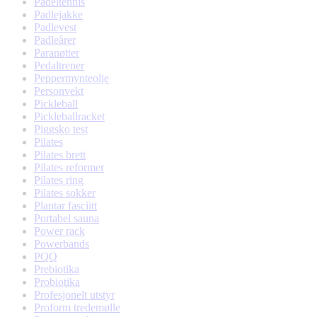
Padeltennis
Padlejakke
Padlevest
Padleårer
Paranøtter
Pedaltrener
Peppermynteolje
Personvekt
Pickleball
Pickleballracket
Piggsko test
Pilates
Pilates brett
Pilates reformer
Pilates ring
Pilates sokker
Plantar fasciitt
Portabel sauna
Power rack
Powerbands
PQQ
Prebiotika
Probiotika
Profesjonelt utstyr
Proform tredemølle