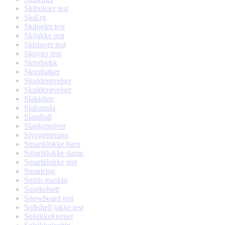
Skibukser test
SkiErg
Skihjelm test
Skijakke test
Skistaver test
Skoyter test
Skredsekk
Skredsøker
Skulderøvelser
Skulderøvelser
Slakkline
Slalomski
Slamball
Slankepulver
Slyngetrening
Smartklokke barn
Smartklokke dame
Smartklokke test
Smartring
Smith maskin
Snorkelsett
Snowboard test
Softshell jakke test
Solsikkekjerner