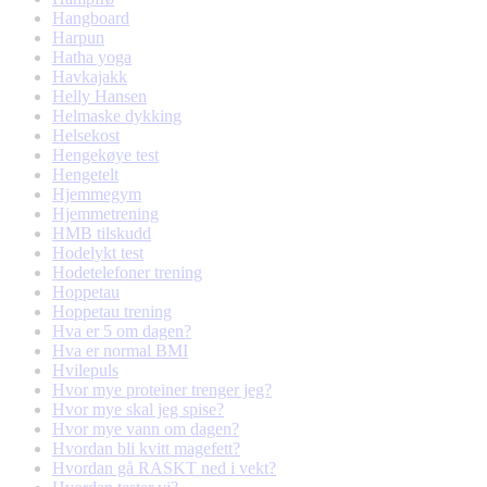
Hangboard
Harpun
Hatha yoga
Havkajakk
Helly Hansen
Helmaske dykking
Helsekost
Hengekøye test
Hengetelt
Hjemmegym
Hjemmetrening
HMB tilskudd
Hodelykt test
Hodetelefoner trening
Hoppetau
Hoppetau trening
Hva er 5 om dagen?
Hva er normal BMI
Hvilepuls
Hvor mye proteiner trenger jeg?
Hvor mye skal jeg spise?
Hvor mye vann om dagen?
Hvordan bli kvitt magefett?
Hvordan gå RASKT ned i vekt?