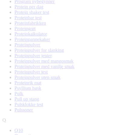
Program nybegynner
Protein per dag
Protein shaker test
Proteinbar test
Proteinfabrikken
Proteingrøt
Proteinkalkulator
Proteinpannekaker
Proteinpulver
Proteinpulver for slanking
Proteinpulver jenter
Proteinpulver med mangosmak
Proteinpulver med vanilje smak
Proteinpulver test
Proteinpulver uten smak
Proteinrik mat
Psyllium husk
Pulk
Pull up stang
Pulsklokke test
Pulssoner
Q
Q10