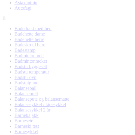
Astaxanthin
Autofagi
B
Badedrakt med ben
Badehette dame
Badehette herre
Badesko til barn
Badestamp
Badminton nett
Badmintonracket
Badstu byggesett
Badstu temperatur
Badstu-ovn
Badstutønne
Balanseball
Balansebrett
Balansepute og balansematte
Balansesykkel / løpesykkel
Balansesykkel 2 år
Barnekajakk
Barnesete
Barneski test
Barnesykkel