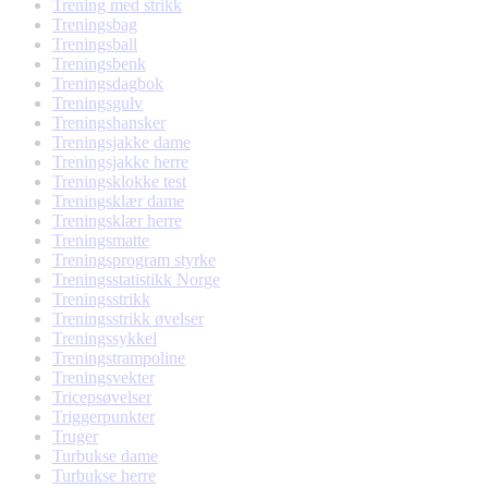
Trening med strikk
Treningsbag
Treningsball
Treningsbenk
Treningsdagbok
Treningsgulv
Treningshansker
Treningsjakke dame
Treningsjakke herre
Treningsklokke test
Treningsklær dame
Treningsklær herre
Treningsmatte
Treningsprogram styrke
Treningsstatistikk Norge
Treningsstrikk
Treningsstrikk øvelser
Treningssykkel
Treningstrampoline
Treningsvekter
Tricepsøvelser
Triggerpunkter
Truger
Turbukse dame
Turbukse herre