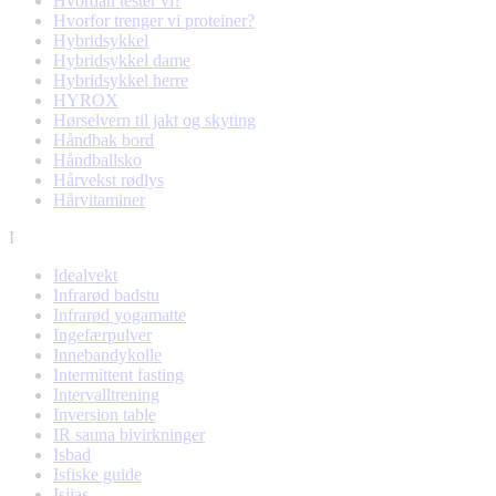
Hvordan tester vi?
Hvorfor trenger vi proteiner?
Hybridsykkel
Hybridsykkel dame
Hybridsykkel herre
HYROX
Hørselvern til jakt og skyting
Håndbak bord
Håndballsko
Hårvekst rødlys
Hårvitaminer
I
Idealvekt
Infrarød badstu
Infrarød yogamatte
Ingefærpulver
Innebandykolle
Intermittent fasting
Intervalltrening
Inversion table
IR sauna bivirkninger
Isbad
Isfiske guide
Isjias