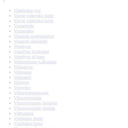
V
Vadebukse test
Varme vintersko dame
Varme vintersko herre
Varmebelte
Varmesåler
Vegansk proteinpulver
Vegansk sjokolade
Vektdyne
Vektdyne forskning
Vektdyne til barn
Vektnedgang kalkulator
Vektskiver
Vektstang
Vektstativ
Vektvest
Vernesko
Vibrasjonsmassasje
Vibrasjonsplate
Vibrasjonsplate lipodem
Vibrasjonsplate trening
Viltkamera
Vindjakke dame
Vindjakke herre