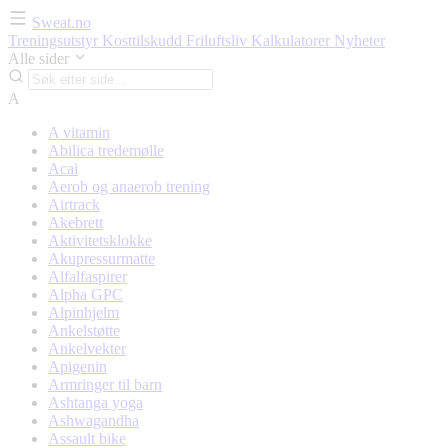
Sweat.no
Treningsutstyr
Kosttilskudd
Friluftsliv
Kalkulatorer
Nyheter
Alle sider
A
A vitamin
Abilica tredemølle
Acai
Aerob og anaerob trening
Airtrack
Akebrett
Aktivitetsklokke
Akupressurmatte
Alfalfaspirer
Alpha GPC
Alpinhjelm
Ankelstøtte
Ankelvekter
Apigenin
Armringer til barn
Ashtanga yoga
Ashwagandha
Assault bike