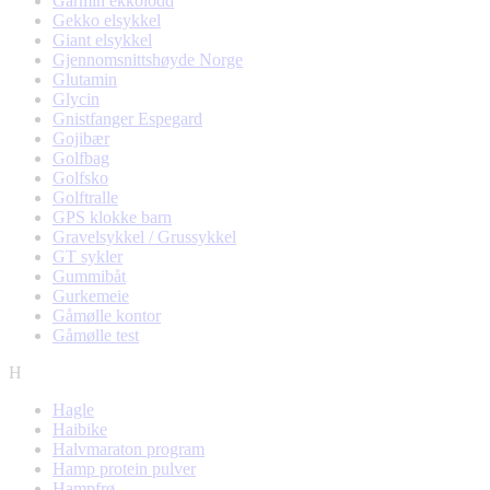
Garmin ekkolodd
Gekko elsykkel
Giant elsykkel
Gjennomsnittshøyde Norge
Glutamin
Glycin
Gnistfanger Espegard
Gojibær
Golfbag
Golfsko
Golftralle
GPS klokke barn
Gravelsykkel / Grussykkel
GT sykler
Gummibåt
Gurkemeie
Gåmølle kontor
Gåmølle test
H
Hagle
Haibike
Halvmaraton program
Hamp protein pulver
Hampfrø