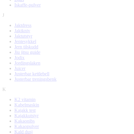
Iskaffe-pulver
J
Jaktdress
Jaktkniv
Jaktutstyr
Jentesykkel
Jern tilskudd
Jiu jitsu guide
Jodix
Jordingslaken
Juicer
Justerbar kettlebell
Justerbar treningsbenk
K
K2 vitamin
Kabelmaskin
Kajakk test
Kajakkutstyr
Kakaonibs
Kakaopulver
Kald dusj