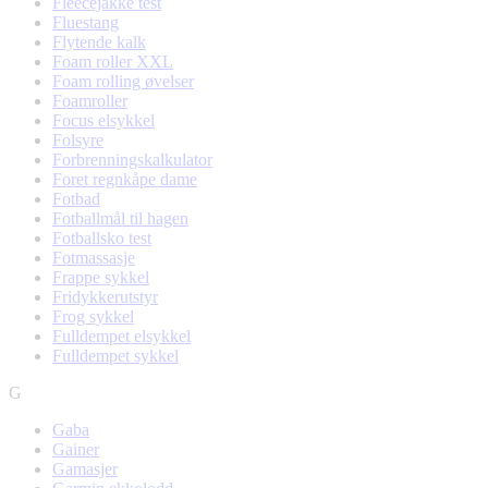
Fleecejakke test
Fluestang
Flytende kalk
Foam roller XXL
Foam rolling øvelser
Foamroller
Focus elsykkel
Folsyre
Forbrenningskalkulator
Foret regnkåpe dame
Fotbad
Fotballmål til hagen
Fotballsko test
Fotmassasje
Frappe sykkel
Fridykkerutstyr
Frog sykkel
Fulldempet elsykkel
Fulldempet sykkel
G
Gaba
Gainer
Gamasjer