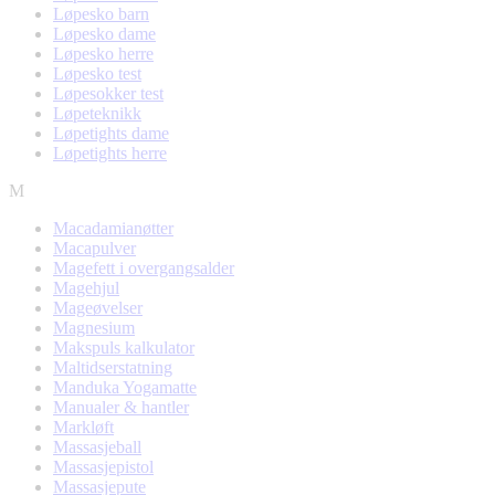
Løpesko barn
Løpesko dame
Løpesko herre
Løpesko test
Løpesokker test
Løpeteknikk
Løpetights dame
Løpetights herre
M
Macadamianøtter
Macapulver
Magefett i overgangsalder
Magehjul
Mageøvelser
Magnesium
Makspuls kalkulator
Maltidserstatning
Manduka Yogamatte
Manualer & hantler
Markløft
Massasjeball
Massasjepistol
Massasjepute