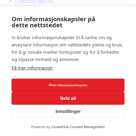
Vinterdress barn test
Vintersko test
Vitamin B1
Vitamin b12 test
Om informasjonskapsler på
Vitamin D3
dette nettstedet
VO2 max
Vondt i korsryggen
Vi bruker informasjonskapsler til å samle inn og
Våtdrakt barn
analysere informasjon om nettstedets ytelse og bruk,
Våtdrakt test
for å gi sosiale medier funksjoner og for å forbedre
W
og tilpasse innhold og annonser.
Wahoo sykkelrulle
Få mer informasjon
Walking Pad Test
wallball
Whey proteinpulver
Tillat informasjonskapsler
Wim Hof
Winora elsykkel
Woom sykkel
Nekt alt
Wrist wraps
Innstillinger
Y
Yin yoga
Powered by
CookieHub Consent Management
Yoga
Yoga mat cleaner