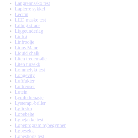
Langrennssko test
Lapierre sykkel
Lecitin
LED maske test
Lifting straps
Liggeunderlag
Linfrø
Linfrøolje
Lions Mane
Liquid chalk
Liten tredemølle
Liten tursekk
Lommelykt test
Longevity
Luftfukter
Luftrenser
Lutein
Lymfedrenasje
Lysterapi-briller
Løftesko
Løpebelte
Løpejakke test
Løpeprogram nybegynner
Løpesekk
Løpeshorts test