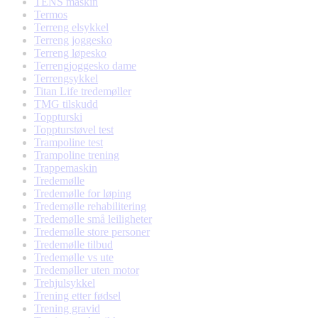
TENS maskin
Termos
Terreng elsykkel
Terreng joggesko
Terreng løpesko
Terrengjoggesko dame
Terrengsykkel
Titan Life tredemøller
TMG tilskudd
Toppturski
Toppturstøvel test
Trampoline test
Trampoline trening
Trappemaskin
Tredemølle
Tredemølle for løping
Tredemølle rehabilitering
Tredemølle små leiligheter
Tredemølle store personer
Tredemølle tilbud
Tredemølle vs ute
Tredemøller uten motor
Trehjulsykkel
Trening etter fødsel
Trening gravid