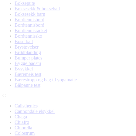
Boksepute
Boksesekk & bokseball
Boksesekk barn
Bordtennisbord
Bordtennisbord
Bordtennisracket
Bordtennissko
Bosu ball
Brystøvelser
Brødblanding
Bumper plates
Bygge badstu
Bysykkel
Bæremeis test
Bærestropp og bag til yogamatte
Bålpanne test
C
Calisthenics
Cannondale elsykkel
Chaga
Chiafrø
Chlorella
Colostrum