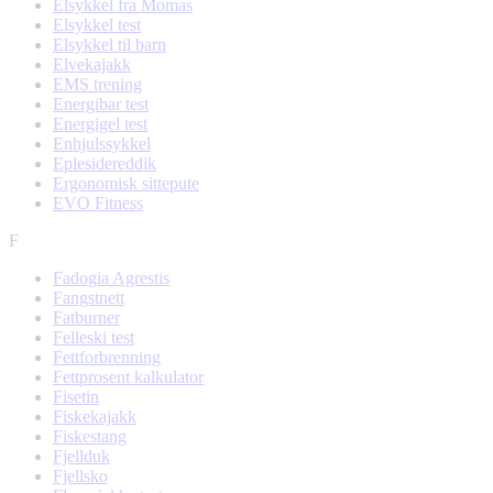
Elsykkel fra Momas
Elsykkel test
Elsykkel til barn
Elvekajakk
EMS trening
Energibar test
Energigel test
Enhjulssykkel
Eplesidereddik
Ergonomisk sittepute
EVO Fitness
F
Fadogia Agrestis
Fangstnett
Fatburner
Felleski test
Fettforbrenning
Fettprosent kalkulator
Fisetin
Fiskekajakk
Fiskestang
Fjellduk
Fjellsko