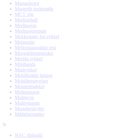
Massasjestol
Masterfit tredemølle
MCT olje
Medisinball
Meditasjon
Meditasjonspute
Mekkestativ for sykkel
Melatonin
Mellomlagsjakke test
Mengdetreningssko
Merida sykkel
Minibands
Minisykkel
Mobilholder løping
Mobilitetsøvelser
Momentnøkkel
Multiapparat
Multigym
Multivitamin
Munnbeskytter
Måltidserstatter
N
NAC tilskudd