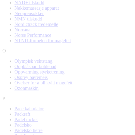
NAD+ tilskudd
Nakkemassasje apparat
Neoprensokker
NMN tilskudd
Nordictrack tredemølle
Norrøna
Norse Performance
NTNU-formelen for magefett
O
Olympisk vektstang
Oppblåsbart boblebad
Oppvarming styrketrening
Osprey bæremeis
Ovelser for a bli kvitt magefett
Ozonmaskin
P
Pace kalkulator
Packraft
Padel racket
Padelsko
Padelsko herre