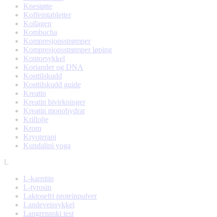
Knestøtte
Koffeintabletter
Kollagen
Kombucha
Kompresjonsstrømper
Kompresjonsstrømper løping
Kontorsykkel
Koriander og DNA
Kosttilskudd
Kosttilskudd guide
Kreatin
Kreatin bivirkninger
Kreatin monohydrat
Krillolje
Krom
Kryoterapi
Kundalini yoga
L
L-karnitin
L-tyrosin
Laktosefri proteinpulver
Landeveissykkel
Langrennski test