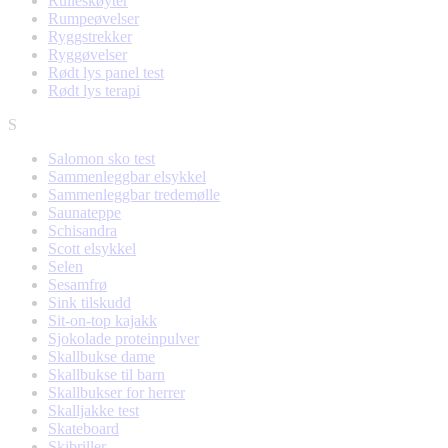
Rulleskøyter
Rumpeøvelser
Ryggstrekker
Ryggøvelser
Rødt lys panel test
Rødt lys terapi
S
Salomon sko test
Sammenleggbar elsykkel
Sammenleggbar tredemølle
Saunateppe
Schisandra
Scott elsykkel
Selen
Sesamfrø
Sink tilskudd
Sit-on-top kajakk
Sjokolade proteinpulver
Skallbukse dame
Skallbukse til barn
Skallbukser for herrer
Skalljakke test
Skateboard
Skibriller