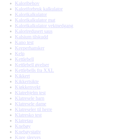
Kaloribehov
Kaloriforbruk kalkulator
Kalorikalkulator
Kalorikalkulator mat
Kalorikalkulator vektnedgang
Kaloriredusert saus
Kalsium tilskudd
Kano test
Keeperhansker
Kelp
Kettlebell
Kettlebell øvelser
Kettlebells fra XXL
Kikkert
Kikkertsikte
Kjøkkenvekt
Klatrehjelm test
Klatresele barn
Klatresele dame
Klatreseler til herre
Klatresko test
Klatretau
Knebøy
Knebøystativ
Knee sleeves