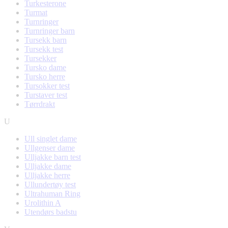
Turkesterone
Turmat
Turnringer
Turnringer barn
Tursekk barn
Tursekk test
Tursekker
Tursko dame
Tursko herre
Tursokker test
Turstaver test
Tørrdrakt
U
Ull singlet dame
Ullgenser dame
Ulljakke barn test
Ulljakke dame
Ulljakke herre
Ullundertøy test
Ultrahuman Ring
Urolithin A
Utendørs badstu