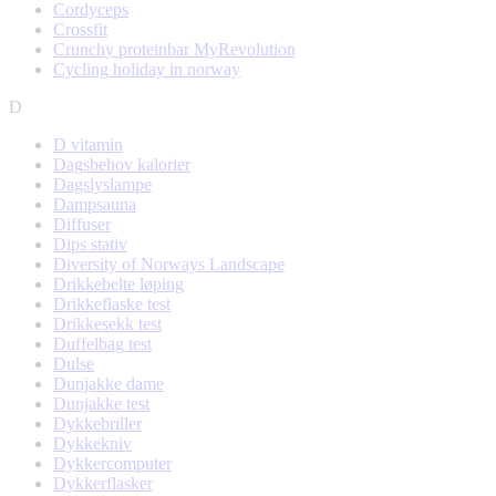
Cordyceps
Crossfit
Crunchy proteinbar MyRevolution
Cycling holiday in norway
D
D vitamin
Dagsbehov kalorier
Dagslyslampe
Dampsauna
Diffuser
Dips stativ
Diversity of Norways Landscape
Drikkebelte løping
Drikkeflaske test
Drikkesekk test
Duffelbag test
Dulse
Dunjakke dame
Dunjakke test
Dykkebriller
Dykkekniv
Dykkercomputer
Dykkerflasker