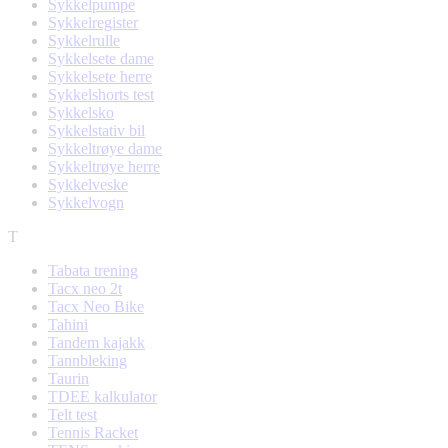
Sykkelpumpe
Sykkelregister
Sykkelrulle
Sykkelsete dame
Sykkelsete herre
Sykkelshorts test
Sykkelsko
Sykkelstativ bil
Sykkeltrøye dame
Sykkeltrøye herre
Sykkelveske
Sykkelvogn
T
Tabata trening
Tacx neo 2t
Tacx Neo Bike
Tahini
Tandem kajakk
Tannbleking
Taurin
TDEE kalkulator
Telt test
Tennis Racket