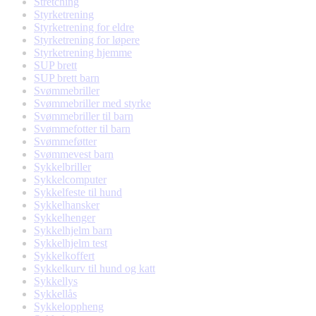
Stretching
Styrketrening
Styrketrening for eldre
Styrketrening for løpere
Styrketrening hjemme
SUP brett
SUP brett barn
Svømmebriller
Svømmebriller med styrke
Svømmebriller til barn
Svømmefotter til barn
Svømmeføtter
Svømmevest barn
Sykkelbriller
Sykkelcomputer
Sykkelfeste til hund
Sykkelhansker
Sykkelhenger
Sykkelhjelm barn
Sykkelhjelm test
Sykkelkoffert
Sykkelkurv til hund og katt
Sykkellys
Sykkellås
Sykkeloppheng