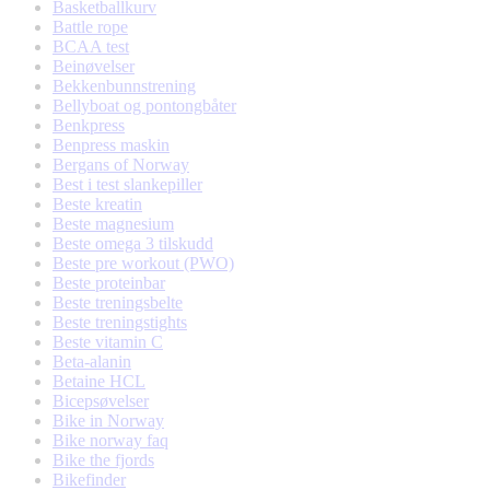
Basketballkurv
Battle rope
BCAA test
Beinøvelser
Bekkenbunnstrening
Bellyboat og pontongbåter
Benkpress
Benpress maskin
Bergans of Norway
Best i test slankepiller
Beste kreatin
Beste magnesium
Beste omega 3 tilskudd
Beste pre workout (PWO)
Beste proteinbar
Beste treningsbelte
Beste treningstights
Beste vitamin C
Beta-alanin
Betaine HCL
Bicepsøvelser
Bike in Norway
Bike norway faq
Bike the fjords
Bikefinder