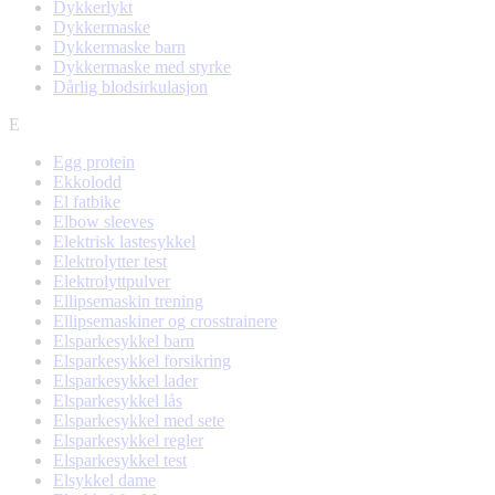
Dykkerlykt
Dykkermaske
Dykkermaske barn
Dykkermaske med styrke
Dårlig blodsirkulasjon
E
Egg protein
Ekkolodd
El fatbike
Elbow sleeves
Elektrisk lastesykkel
Elektrolytter test
Elektrolyttpulver
Ellipsemaskin trening
Ellipsemaskiner og crosstrainere
Elsparkesykkel barn
Elsparkesykkel forsikring
Elsparkesykkel lader
Elsparkesykkel lås
Elsparkesykkel med sete
Elsparkesykkel regler
Elsparkesykkel test
Elsykkel dame