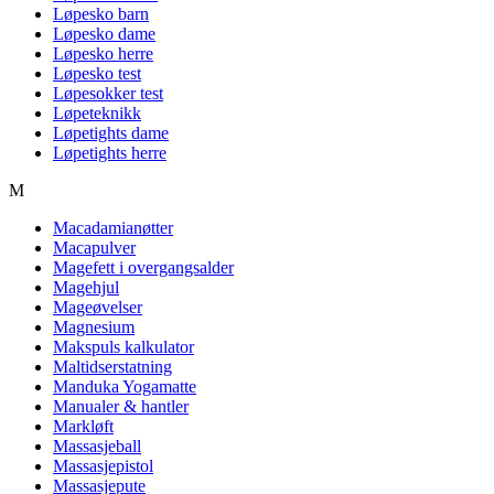
Løpesko barn
Løpesko dame
Løpesko herre
Løpesko test
Løpesokker test
Løpeteknikk
Løpetights dame
Løpetights herre
M
Macadamianøtter
Macapulver
Magefett i overgangsalder
Magehjul
Mageøvelser
Magnesium
Makspuls kalkulator
Maltidserstatning
Manduka Yogamatte
Manualer & hantler
Markløft
Massasjeball
Massasjepistol
Massasjepute