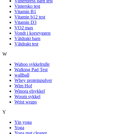
Vinterdress barn test
Vintersko test
Vitamin B1
Vitamin b12 test
Vitamin D3
VO2 max
Vondt i korsryggen
Våtdrakt barn
Våtdrakt test
W
Wahoo sykkelrulle
Walking Pad Test
wallball
Whey proteinpulver
Wim Hof
Winora elsykkel
Woom sykkel
Wrist wraps
Y
Yin yoga
Yoga
Yoga mat cleaner