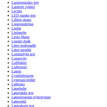
Langrennssko test
Lapierre sykkel
Lecitin
LED maske test
Lifting straps
Liggeunderlag
Linfrø
Linfrøolje
Lions Mane
Liquid chalk
Liten tredemølle
Liten tursekk
Lommelykt test
Longevity
Luftfukter
Luftrenser
Lutein
Lymfedrenasje
Lysterapi-briller
Løftesko
Løpebelte
Løpejakke test
Løpeprogram nybegynner
Løpesekk
Løpeshorts test