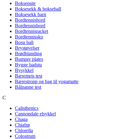
Boksepute
Boksesekk & bokseball
Boksesekk barn
Bordtennisbord
Bordtennisbord
Bordtennisracket
Bordtennissko
Bosu ball
Brystøvelser
Brødblanding
Bumper plates
Bygge badstu
Bysykkel
Bæremeis test
Bærestropp og bag til yogamatte
Bålpanne test
C
Calisthenics
Cannondale elsykkel
Chaga
Chiafrø
Chlorella
Colostrum