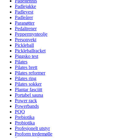
Padeltennis
Padlejakke
Padlevest
Padleårer
Paranøtter
Pedaltrener
Peppermynteolje
Personvekt
Pickleball
Pickleballracket
Piggsko test
Pilates
Pilates brett
Pilates reformer
Pilates ring
Pilates sokker
Plantar fasciitt
Portabel sauna
Power rack
Powerbands
PQQ
Prebiotika
Probiotika
Profesjonelt utstyr
Proform tredemølle