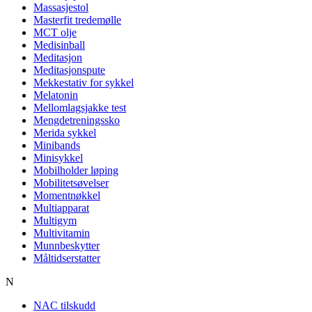
Massasjestol
Masterfit tredemølle
MCT olje
Medisinball
Meditasjon
Meditasjonspute
Mekkestativ for sykkel
Melatonin
Mellomlagsjakke test
Mengdetreningssko
Merida sykkel
Minibands
Minisykkel
Mobilholder løping
Mobilitetsøvelser
Momentnøkkel
Multiapparat
Multigym
Multivitamin
Munnbeskytter
Måltidserstatter
N
NAC tilskudd