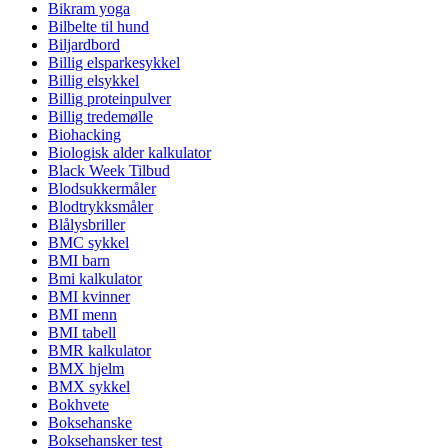
Bikram yoga
Bilbelte til hund
Biljardbord
Billig elsparkesykkel
Billig elsykkel
Billig proteinpulver
Billig tredemølle
Biohacking
Biologisk alder kalkulator
Black Week Tilbud
Blodsukkermåler
Blodtrykksmåler
Blålysbriller
BMC sykkel
BMI barn
Bmi kalkulator
BMI kvinner
BMI menn
BMI tabell
BMR kalkulator
BMX hjelm
BMX sykkel
Bokhvete
Boksehanske
Boksehansker test