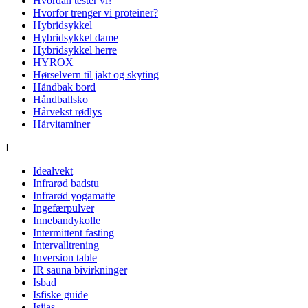
Hvordan tester vi?
Hvorfor trenger vi proteiner?
Hybridsykkel
Hybridsykkel dame
Hybridsykkel herre
HYROX
Hørselvern til jakt og skyting
Håndbak bord
Håndballsko
Hårvekst rødlys
Hårvitaminer
I
Idealvekt
Infrarød badstu
Infrarød yogamatte
Ingefærpulver
Innebandykolle
Intermittent fasting
Intervalltrening
Inversion table
IR sauna bivirkninger
Isbad
Isfiske guide
Isjias