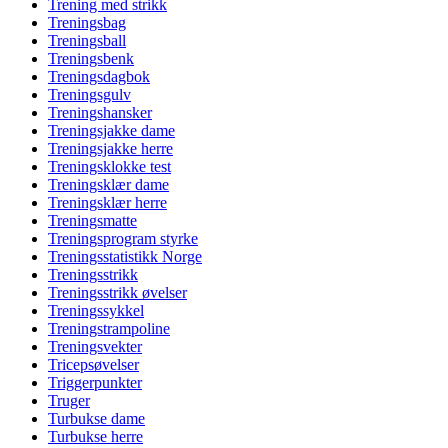
Trening med strikk
Treningsbag
Treningsball
Treningsbenk
Treningsdagbok
Treningsgulv
Treningshansker
Treningsjakke dame
Treningsjakke herre
Treningsklokke test
Treningsklær dame
Treningsklær herre
Treningsmatte
Treningsprogram styrke
Treningsstatistikk Norge
Treningsstrikk
Treningsstrikk øvelser
Treningssykkel
Treningstrampoline
Treningsvekter
Tricepsøvelser
Triggerpunkter
Truger
Turbukse dame
Turbukse herre