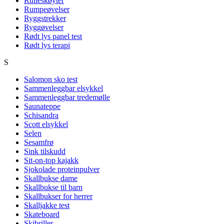
Rulleskøyter
Rumpeøvelser
Ryggstrekker
Ryggøvelser
Rødt lys panel test
Rødt lys terapi
S
Salomon sko test
Sammenleggbar elsykkel
Sammenleggbar tredemølle
Saunateppe
Schisandra
Scott elsykkel
Selen
Sesamfrø
Sink tilskudd
Sit-on-top kajakk
Sjokolade proteinpulver
Skallbukse dame
Skallbukse til barn
Skallbukser for herrer
Skalljakke test
Skateboard
Skibriller