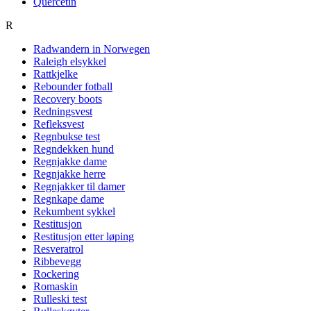
Quercetin
R
Radwandern in Norwegen
Raleigh elsykkel
Rattkjelke
Rebounder fotball
Recovery boots
Redningsvest
Refleksvest
Regnbukse test
Regndekken hund
Regnjakke dame
Regnjakke herre
Regnjakker til damer
Regnkape dame
Rekumbent sykkel
Restitusjon
Restitusjon etter løping
Resveratrol
Ribbevegg
Rockering
Romaskin
Rulleski test