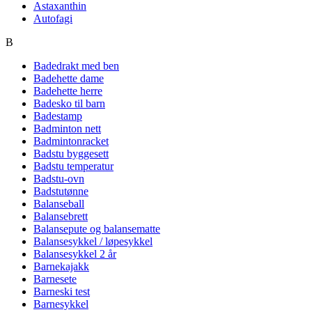
Astaxanthin
Autofagi
B
Badedrakt med ben
Badehette dame
Badehette herre
Badesko til barn
Badestamp
Badminton nett
Badmintonracket
Badstu byggesett
Badstu temperatur
Badstu-ovn
Badstutønne
Balanseball
Balansebrett
Balansepute og balansematte
Balansesykkel / løpesykkel
Balansesykkel 2 år
Barnekajakk
Barnesete
Barneski test
Barnesykkel