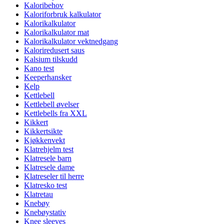
Kaloribehov
Kaloriforbruk kalkulator
Kalorikalkulator
Kalorikalkulator mat
Kalorikalkulator vektnedgang
Kaloriredusert saus
Kalsium tilskudd
Kano test
Keeperhansker
Kelp
Kettlebell
Kettlebell øvelser
Kettlebells fra XXL
Kikkert
Kikkertsikte
Kjøkkenvekt
Klatrehjelm test
Klatresele barn
Klatresele dame
Klatreseler til herre
Klatresko test
Klatretau
Knebøy
Knebøystativ
Knee sleeves