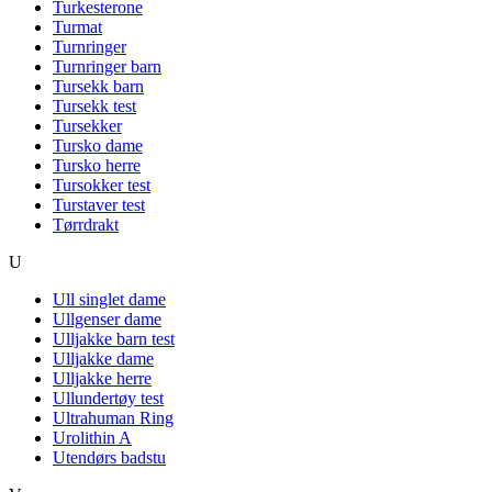
Turkesterone
Turmat
Turnringer
Turnringer barn
Tursekk barn
Tursekk test
Tursekker
Tursko dame
Tursko herre
Tursokker test
Turstaver test
Tørrdrakt
U
Ull singlet dame
Ullgenser dame
Ulljakke barn test
Ulljakke dame
Ulljakke herre
Ullundertøy test
Ultrahuman Ring
Urolithin A
Utendørs badstu