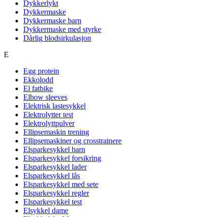
Dykkerlykt
Dykkermaske
Dykkermaske barn
Dykkermaske med styrke
Dårlig blodsirkulasjon
E
Egg protein
Ekkolodd
El fatbike
Elbow sleeves
Elektrisk lastesykkel
Elektrolytter test
Elektrolyttpulver
Ellipsemaskin trening
Ellipsemaskiner og crosstrainere
Elsparkesykkel barn
Elsparkesykkel forsikring
Elsparkesykkel lader
Elsparkesykkel lås
Elsparkesykkel med sete
Elsparkesykkel regler
Elsparkesykkel test
Elsykkel dame