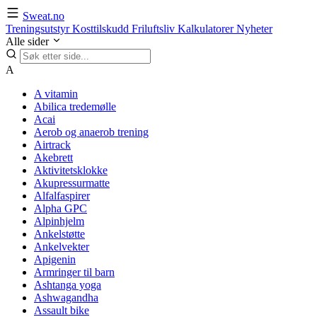
Sweat.no
Treningsutstyr
Kosttilskudd
Friluftsliv
Kalkulatorer
Nyheter
Alle sider
A
A vitamin
Abilica tredemølle
Acai
Aerob og anaerob trening
Airtrack
Akebrett
Aktivitetsklokke
Akupressurmatte
Alfalfaspirer
Alpha GPC
Alpinhjelm
Ankelstøtte
Ankelvekter
Apigenin
Armringer til barn
Ashtanga yoga
Ashwagandha
Assault bike