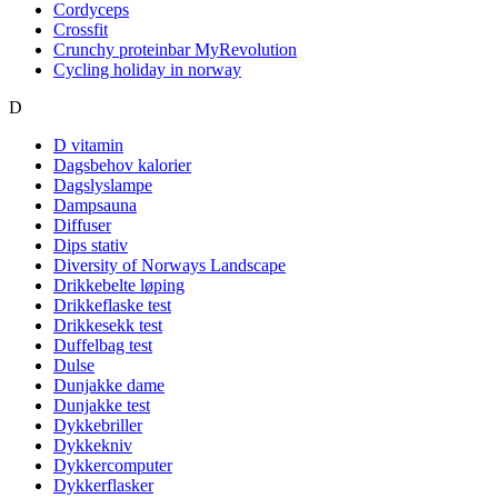
Cordyceps
Crossfit
Crunchy proteinbar MyRevolution
Cycling holiday in norway
D
D vitamin
Dagsbehov kalorier
Dagslyslampe
Dampsauna
Diffuser
Dips stativ
Diversity of Norways Landscape
Drikkebelte løping
Drikkeflaske test
Drikkesekk test
Duffelbag test
Dulse
Dunjakke dame
Dunjakke test
Dykkebriller
Dykkekniv
Dykkercomputer
Dykkerflasker