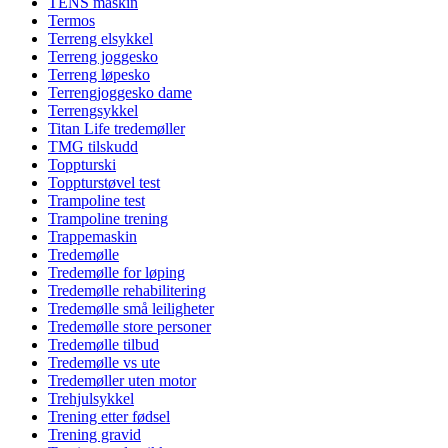
TENS maskin
Termos
Terreng elsykkel
Terreng joggesko
Terreng løpesko
Terrengjoggesko dame
Terrengsykkel
Titan Life tredemøller
TMG tilskudd
Toppturski
Toppturstøvel test
Trampoline test
Trampoline trening
Trappemaskin
Tredemølle
Tredemølle for løping
Tredemølle rehabilitering
Tredemølle små leiligheter
Tredemølle store personer
Tredemølle tilbud
Tredemølle vs ute
Tredemøller uten motor
Trehjulsykkel
Trening etter fødsel
Trening gravid