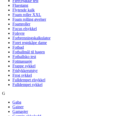
Fleecejakke test
Fluestang
Flytende kalk
Foam roller XXL
Foam rolling øvelser
Foamroller
Focus elsykkel
Folsyre
Forbrenningskalkulator
Foret regnkåpe dame
Fotbad
Fotballmål til hagen
Fotballsko test
Fotmassasje
Frappe sykkel
Fridykkerutstyr
Frog sykkel
Fulldempet elsykkel
Fulldempet sykkel
G
Gaba
Gainer
Gamasjer