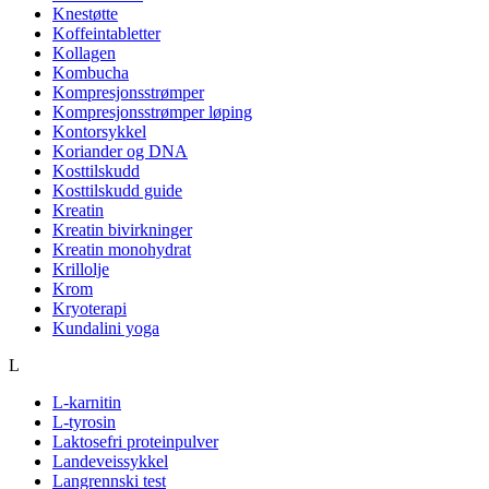
Knestøtte
Koffeintabletter
Kollagen
Kombucha
Kompresjonsstrømper
Kompresjonsstrømper løping
Kontorsykkel
Koriander og DNA
Kosttilskudd
Kosttilskudd guide
Kreatin
Kreatin bivirkninger
Kreatin monohydrat
Krillolje
Krom
Kryoterapi
Kundalini yoga
L
L-karnitin
L-tyrosin
Laktosefri proteinpulver
Landeveissykkel
Langrennski test