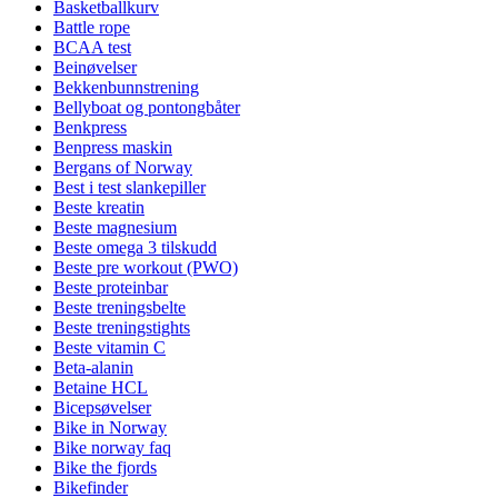
Basketballkurv
Battle rope
BCAA test
Beinøvelser
Bekkenbunnstrening
Bellyboat og pontongbåter
Benkpress
Benpress maskin
Bergans of Norway
Best i test slankepiller
Beste kreatin
Beste magnesium
Beste omega 3 tilskudd
Beste pre workout (PWO)
Beste proteinbar
Beste treningsbelte
Beste treningstights
Beste vitamin C
Beta-alanin
Betaine HCL
Bicepsøvelser
Bike in Norway
Bike norway faq
Bike the fjords
Bikefinder