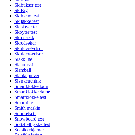
Skibukser test
SkiErg
Skihjelm test
Skijakke test
Skistaver test
Skoyter test
Skredsekk
Skredsøker
Skulderøvelser
Skulderøvelser
Slakkline
Slalomski
Slamball
Slankepulver
Slyngetrening
Smartklokke barn
Smartklokke dame
Smartklokke test
Smartring
Smith maskin
Snorkelsett
Snowboard test
Softshell jakke test
Solsikkekjerner