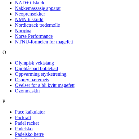
NAD+ tilskudd
Nakkemassasje apparat
Neoprensokker
NMN tilskudd
Nordictrack tredemølle
Norrøna
Norse Performance
NTNU-formelen for magefett
O
Olympisk vektstang
Oppblåsbart boblebad
Oppvarming styrketrening
Osprey bæremeis
Ovelser for a bli kvitt magefett
Ozonmaskin
P
Pace kalkulator
Packraft
Padel racket
Padelsko
Padelsko herre