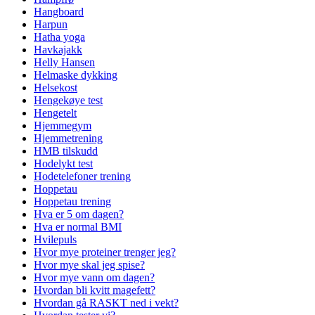
Hangboard
Harpun
Hatha yoga
Havkajakk
Helly Hansen
Helmaske dykking
Helsekost
Hengekøye test
Hengetelt
Hjemmegym
Hjemmetrening
HMB tilskudd
Hodelykt test
Hodetelefoner trening
Hoppetau
Hoppetau trening
Hva er 5 om dagen?
Hva er normal BMI
Hvilepuls
Hvor mye proteiner trenger jeg?
Hvor mye skal jeg spise?
Hvor mye vann om dagen?
Hvordan bli kvitt magefett?
Hvordan gå RASKT ned i vekt?