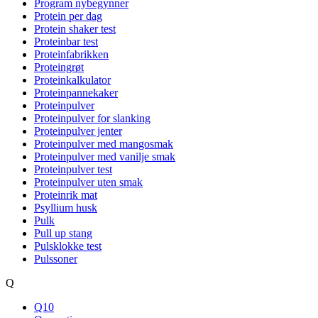
Program nybegynner
Protein per dag
Protein shaker test
Proteinbar test
Proteinfabrikken
Proteingrøt
Proteinkalkulator
Proteinpannekaker
Proteinpulver
Proteinpulver for slanking
Proteinpulver jenter
Proteinpulver med mangosmak
Proteinpulver med vanilje smak
Proteinpulver test
Proteinpulver uten smak
Proteinrik mat
Psyllium husk
Pulk
Pull up stang
Pulsklokke test
Pulssoner
Q
Q10