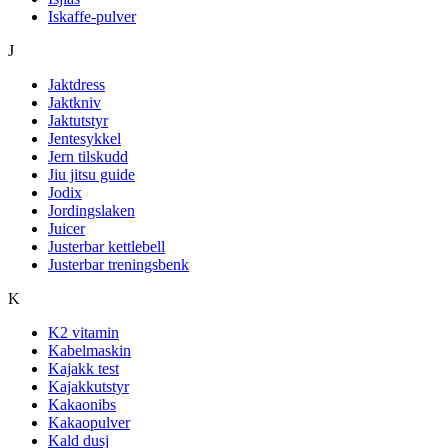
Iskaffe-pulver
J
Jaktdress
Jaktkniv
Jaktutstyr
Jentesykkel
Jern tilskudd
Jiu jitsu guide
Jodix
Jordingslaken
Juicer
Justerbar kettlebell
Justerbar treningsbenk
K
K2 vitamin
Kabelmaskin
Kajakk test
Kajakkutstyr
Kakaonibs
Kakaopulver
Kald dusj