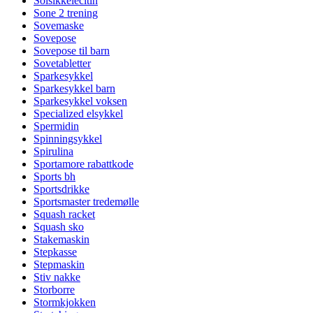
Solsikkelecitin
Sone 2 trening
Sovemaske
Sovepose
Sovepose til barn
Sovetabletter
Sparkesykkel
Sparkesykkel barn
Sparkesykkel voksen
Specialized elsykkel
Spermidin
Spinningsykkel
Spirulina
Sportamore rabattkode
Sports bh
Sportsdrikke
Sportsmaster tredemølle
Squash racket
Squash sko
Stakemaskin
Stepkasse
Stepmaskin
Stiv nakke
Storborre
Stormkjokken