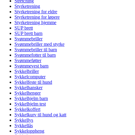
Stretching
Styrketrening
Styrketrening for eldre
Styrketrening for løpere
Styrketrening hjemme
SUP brett
SUP brett barn
Svømmebriller
Svømmebriller med styrke
Svømmebriller til barn
Svømmefotter til barn
Svømmeføtter
Svømmevest barn
Sykkelbriller
Sykkelcomputer
Sykkelfeste til hund
Sykkelhansker
Sykkelhenger
Sykkelhjelm barn
Sykkelhjelm test
Sykkelkoffert
Sykkelkurv til hund og katt
Sykkellys
Sykkellås
Sykkeloppheng