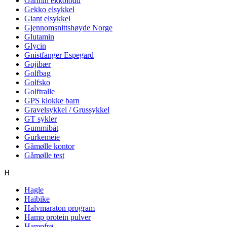
Garmin ekkolodd
Gekko elsykkel
Giant elsykkel
Gjennomsnittshøyde Norge
Glutamin
Glycin
Gnistfanger Espegard
Gojibær
Golfbag
Golfsko
Golftralle
GPS klokke barn
Gravelsykkel / Grussykkel
GT sykler
Gummibåt
Gurkemeie
Gåmølle kontor
Gåmølle test
H
Hagle
Haibike
Halvmaraton program
Hamp protein pulver
Hampfrø