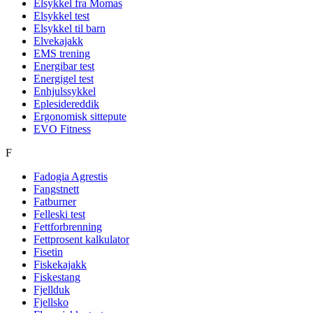
Elsykkel fra Momas
Elsykkel test
Elsykkel til barn
Elvekajakk
EMS trening
Energibar test
Energigel test
Enhjulssykkel
Eplesidereddik
Ergonomisk sittepute
EVO Fitness
F
Fadogia Agrestis
Fangstnett
Fatburner
Felleski test
Fettforbrenning
Fettprosent kalkulator
Fisetin
Fiskekajakk
Fiskestang
Fjellduk
Fjellsko