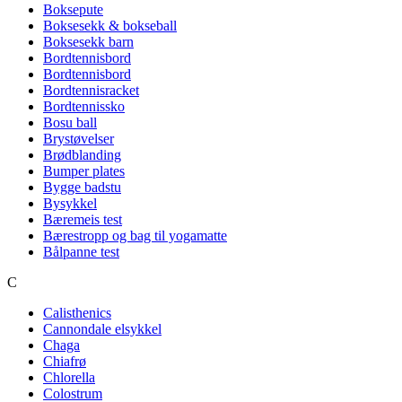
Boksepute
Boksesekk & bokseball
Boksesekk barn
Bordtennisbord
Bordtennisbord
Bordtennisracket
Bordtennissko
Bosu ball
Brystøvelser
Brødblanding
Bumper plates
Bygge badstu
Bysykkel
Bæremeis test
Bærestropp og bag til yogamatte
Bålpanne test
C
Calisthenics
Cannondale elsykkel
Chaga
Chiafrø
Chlorella
Colostrum