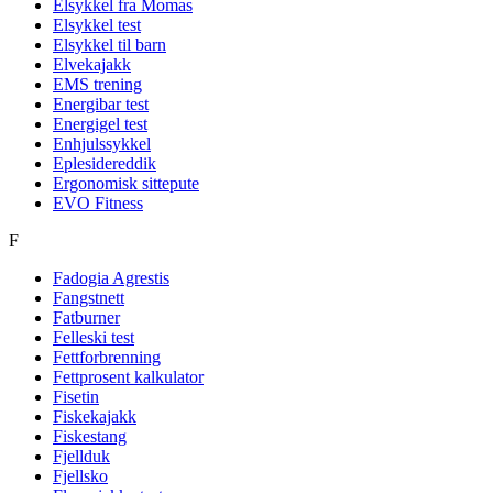
Elsykkel fra Momas
Elsykkel test
Elsykkel til barn
Elvekajakk
EMS trening
Energibar test
Energigel test
Enhjulssykkel
Eplesidereddik
Ergonomisk sittepute
EVO Fitness
F
Fadogia Agrestis
Fangstnett
Fatburner
Felleski test
Fettforbrenning
Fettprosent kalkulator
Fisetin
Fiskekajakk
Fiskestang
Fjellduk
Fjellsko