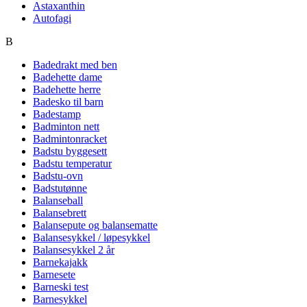
Astaxanthin
Autofagi
B
Badedrakt med ben
Badehette dame
Badehette herre
Badesko til barn
Badestamp
Badminton nett
Badmintonracket
Badstu byggesett
Badstu temperatur
Badstu-ovn
Badstutønne
Balanseball
Balansebrett
Balansepute og balansematte
Balansesykkel / løpesykkel
Balansesykkel 2 år
Barnekajakk
Barnesete
Barneski test
Barnesykkel