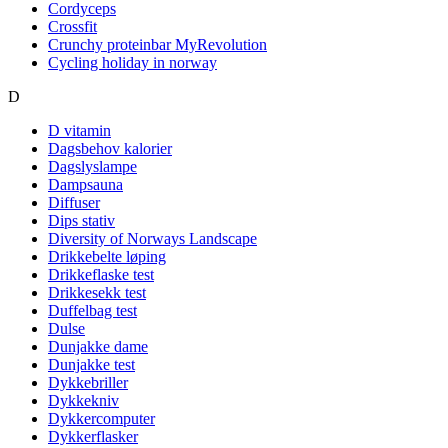
Cordyceps
Crossfit
Crunchy proteinbar MyRevolution
Cycling holiday in norway
D
D vitamin
Dagsbehov kalorier
Dagslyslampe
Dampsauna
Diffuser
Dips stativ
Diversity of Norways Landscape
Drikkebelte løping
Drikkeflaske test
Drikkesekk test
Duffelbag test
Dulse
Dunjakke dame
Dunjakke test
Dykkebriller
Dykkekniv
Dykkercomputer
Dykkerflasker