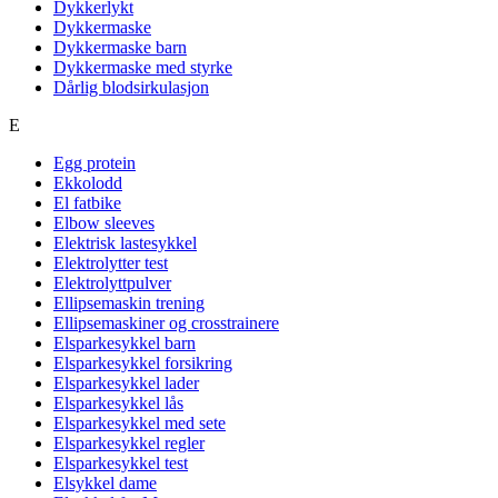
Dykkerlykt
Dykkermaske
Dykkermaske barn
Dykkermaske med styrke
Dårlig blodsirkulasjon
E
Egg protein
Ekkolodd
El fatbike
Elbow sleeves
Elektrisk lastesykkel
Elektrolytter test
Elektrolyttpulver
Ellipsemaskin trening
Ellipsemaskiner og crosstrainere
Elsparkesykkel barn
Elsparkesykkel forsikring
Elsparkesykkel lader
Elsparkesykkel lås
Elsparkesykkel med sete
Elsparkesykkel regler
Elsparkesykkel test
Elsykkel dame