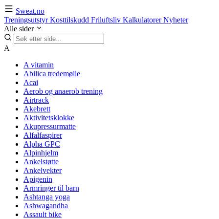
Sweat.no
Treningsutstyr
Kosttilskudd
Friluftsliv
Kalkulatorer
Nyheter
Alle sider
A
A vitamin
Abilica tredemølle
Acai
Aerob og anaerob trening
Airtrack
Akebrett
Aktivitetsklokke
Akupressurmatte
Alfalfaspirer
Alpha GPC
Alpinhjelm
Ankelstøtte
Ankelvekter
Apigenin
Armringer til barn
Ashtanga yoga
Ashwagandha
Assault bike