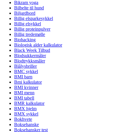
Bikram yoga
Bilbelte til hund
Biljardbord
Billig elsparkesykkel
Billig elsykkel
Billig proteinpulver
Billig tredemølle
Biohacking
Biologisk alder kalkulator
Black Week Tilbud
Blodsukkermåler
Blodtrykksmåler
Blålysbriller
BMC sykkel
BMI barn
Bmi kalkulator
BMI kvinner
BMI menn
BMI tabell
BMR kalkulator
BMX hjelm
BMX sykkel
Bokhvete
Boksehanske
Boksehansker test