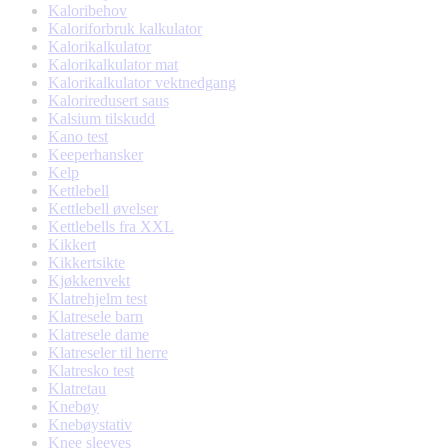
Kaloribehov
Kaloriforbruk kalkulator
Kalorikalkulator
Kalorikalkulator mat
Kalorikalkulator vektnedgang
Kaloriredusert saus
Kalsium tilskudd
Kano test
Keeperhansker
Kelp
Kettlebell
Kettlebell øvelser
Kettlebells fra XXL
Kikkert
Kikkertsikte
Kjøkkenvekt
Klatrehjelm test
Klatresele barn
Klatresele dame
Klatreseler til herre
Klatresko test
Klatretau
Knebøy
Knebøystativ
Knee sleeves