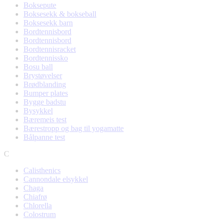
Boksepute
Boksesekk & bokseball
Boksesekk barn
Bordtennisbord
Bordtennisbord
Bordtennisracket
Bordtennissko
Bosu ball
Brystøvelser
Brødblanding
Bumper plates
Bygge badstu
Bysykkel
Bæremeis test
Bærestropp og bag til yogamatte
Bålpanne test
C
Calisthenics
Cannondale elsykkel
Chaga
Chiafrø
Chlorella
Colostrum