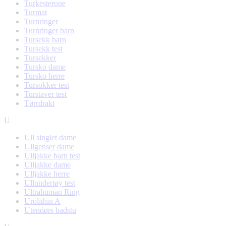
Turkesterone
Turmat
Turnringer
Turnringer barn
Tursekk barn
Tursekk test
Tursekker
Tursko dame
Tursko herre
Tursokker test
Turstaver test
Tørrdrakt
U
Ull singlet dame
Ullgenser dame
Ulljakke barn test
Ulljakke dame
Ulljakke herre
Ullundertøy test
Ultrahuman Ring
Urolithin A
Utendørs badstu