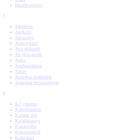
Iskaffe-pulver
J
Jaktdress
Jaktkniv
Jaktutstyr
Jentesykkel
Jern tilskudd
Jiu jitsu guide
Jodix
Jordingslaken
Juicer
Justerbar kettlebell
Justerbar treningsbenk
K
K2 vitamin
Kabelmaskin
Kajakk test
Kajakkutstyr
Kakaonibs
Kakaopulver
Kald dusj