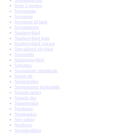
Solsikkelecitin
Sone 2 trening
Sovemaske
Sovepose
Sovepose til barn
Sovetabletter
Sparkesykkel
Sparkesykkel barn
Sparkesykkel voksen
Specialized elsykkel
Spermidin
Spinningsykkel
Spirulina
Sportamore rabattkode
Sports bh
Sportsdrikke
Sportsmaster tredemølle
Squash racket
Squash sko
Stakemaskin
Stepkasse
Stepmaskin
Stiv nakke
Storborre
Stormkjokken