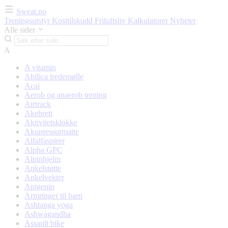
Sweat.no
Treningsutstyr
Kosttilskudd
Friluftsliv
Kalkulatorer
Nyheter
Alle sider
A
A vitamin
Abilica tredemølle
Acai
Aerob og anaerob trening
Airtrack
Akebrett
Aktivitetsklokke
Akupressurmatte
Alfalfaspirer
Alpha GPC
Alpinhjelm
Ankelstøtte
Ankelvekter
Apigenin
Armringer til barn
Ashtanga yoga
Ashwagandha
Assault bike