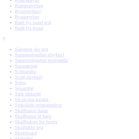
Rulleskøyter
Rumpeøvelser
Ryggstrekker
Ryggøvelser
Rødt lys panel test
Rødt lys terapi
S
Salomon sko test
Sammenleggbar elsykkel
Sammenleggbar tredemølle
Saunateppe
Schisandra
Scott elsykkel
Selen
Sesamfrø
Sink tilskudd
Sit-on-top kajakk
Sjokolade proteinpulver
Skallbukse dame
Skallbukse til barn
Skallbukser for herrer
Skalljakke test
Skateboard
Skibriller