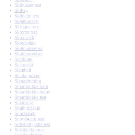
Skibukser test
SkiErg
Skihjelm test
Skijakke test
Skistaver test
Skoyter test
Skredsekk
Skredsøker
Skulderøvelser
Skulderøvelser
Slakkline
Slalomski
Slamball
Slankepulver
Slyngetrening
Smartklokke barn
Smartklokke dame
Smartklokke test
Smartring
Smith maskin
Snorkelsett
Snowboard test
Softshell jakke test
Solsikkekjerner