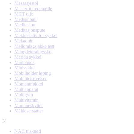
Massasjestol
Masterfit tredemølle
MCT olje
Medisinball
Meditasjon
Meditasjonspute
Mekkestativ for sykkel
Melatonin
Mellomlagsjakke test
Mengdetreningssko
Merida sykkel
Minibands
Minisykkel
Mobilholder løping
Mobilitetsøvelser
Momentnøkkel
Multiapparat
Multigym
Multivitamin
Munnbeskytter
Måltidserstatter
N
NAC tilskudd