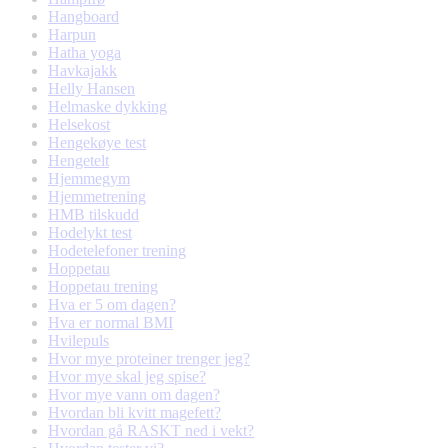
Hangboard
Harpun
Hatha yoga
Havkajakk
Helly Hansen
Helmaske dykking
Helsekost
Hengekøye test
Hengetelt
Hjemmegym
Hjemmetrening
HMB tilskudd
Hodelykt test
Hodetelefoner trening
Hoppetau
Hoppetau trening
Hva er 5 om dagen?
Hva er normal BMI
Hvilepuls
Hvor mye proteiner trenger jeg?
Hvor mye skal jeg spise?
Hvor mye vann om dagen?
Hvordan bli kvitt magefett?
Hvordan gå RASKT ned i vekt?