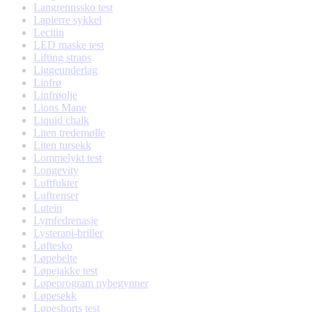
Langrennssko test
Lapierre sykkel
Lecitin
LED maske test
Lifting straps
Liggeunderlag
Linfrø
Linfrøolje
Lions Mane
Liquid chalk
Liten tredemølle
Liten tursekk
Lommelykt test
Longevity
Luftfukter
Luftrenser
Lutein
Lymfedrenasje
Lysterapi-briller
Løftesko
Løpebelte
Løpejakke test
Løpeprogram nybegynner
Løpesekk
Løpeshorts test