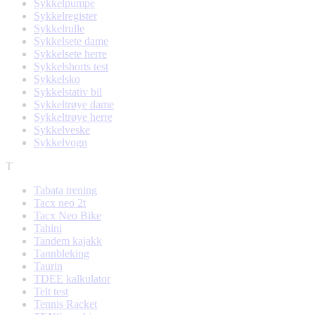
Sykkelpumpe
Sykkelregister
Sykkelrulle
Sykkelsete dame
Sykkelsete herre
Sykkelshorts test
Sykkelsko
Sykkelstativ bil
Sykkeltrøye dame
Sykkeltrøye herre
Sykkelveske
Sykkelvogn
T
Tabata trening
Tacx neo 2t
Tacx Neo Bike
Tahini
Tandem kajakk
Tannbleking
Taurin
TDEE kalkulator
Telt test
Tennis Racket