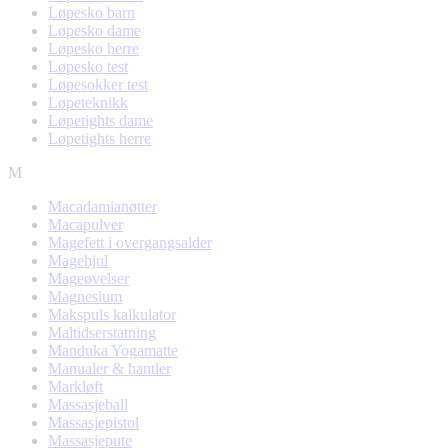
Løpesko barn
Løpesko dame
Løpesko herre
Løpesko test
Løpesokker test
Løpeteknikk
Løpetights dame
Løpetights herre
M
Macadamianøtter
Macapulver
Magefett i overgangsalder
Magehjul
Mageøvelser
Magnesium
Makspuls kalkulator
Maltidserstatning
Manduka Yogamatte
Manualer & hantler
Markløft
Massasjeball
Massasjepistol
Massasjepute