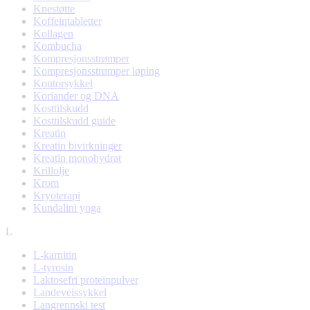
Knestøtte
Koffeintabletter
Kollagen
Kombucha
Kompresjonsstrømper
Kompresjonsstrømper løping
Kontorsykkel
Koriander og DNA
Kosttilskudd
Kosttilskudd guide
Kreatin
Kreatin bivirkninger
Kreatin monohydrat
Krillolje
Krom
Kryoterapi
Kundalini yoga
L
L-karnitin
L-tyrosin
Laktosefri proteinpulver
Landeveissykkel
Langrennski test