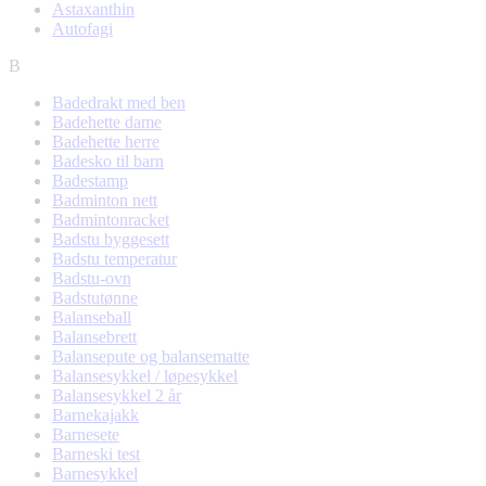
Astaxanthin
Autofagi
B
Badedrakt med ben
Badehette dame
Badehette herre
Badesko til barn
Badestamp
Badminton nett
Badmintonracket
Badstu byggesett
Badstu temperatur
Badstu-ovn
Badstutønne
Balanseball
Balansebrett
Balansepute og balansematte
Balansesykkel / løpesykkel
Balansesykkel 2 år
Barnekajakk
Barnesete
Barneski test
Barnesykkel