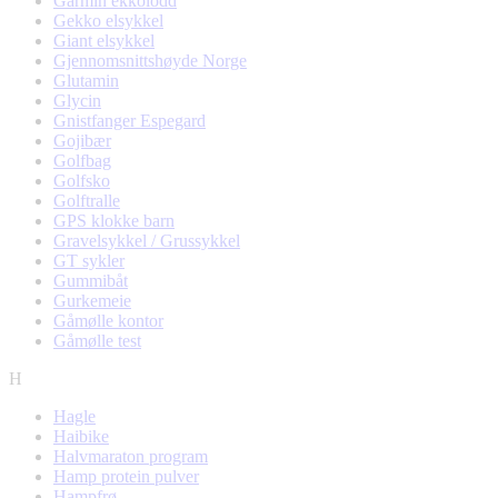
Garmin ekkolodd
Gekko elsykkel
Giant elsykkel
Gjennomsnittshøyde Norge
Glutamin
Glycin
Gnistfanger Espegard
Gojibær
Golfbag
Golfsko
Golftralle
GPS klokke barn
Gravelsykkel / Grussykkel
GT sykler
Gummibåt
Gurkemeie
Gåmølle kontor
Gåmølle test
H
Hagle
Haibike
Halvmaraton program
Hamp protein pulver
Hampfrø