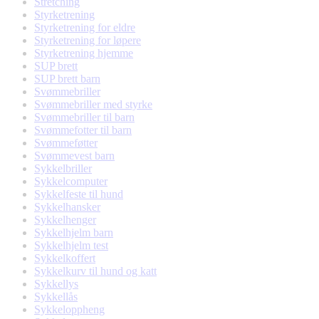
Stretching
Styrketrening
Styrketrening for eldre
Styrketrening for løpere
Styrketrening hjemme
SUP brett
SUP brett barn
Svømmebriller
Svømmebriller med styrke
Svømmebriller til barn
Svømmefotter til barn
Svømmeføtter
Svømmevest barn
Sykkelbriller
Sykkelcomputer
Sykkelfeste til hund
Sykkelhansker
Sykkelhenger
Sykkelhjelm barn
Sykkelhjelm test
Sykkelkoffert
Sykkelkurv til hund og katt
Sykkellys
Sykkellås
Sykkeloppheng