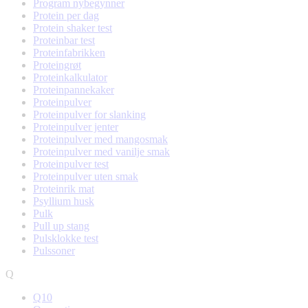
Program nybegynner
Protein per dag
Protein shaker test
Proteinbar test
Proteinfabrikken
Proteingrøt
Proteinkalkulator
Proteinpannekaker
Proteinpulver
Proteinpulver for slanking
Proteinpulver jenter
Proteinpulver med mangosmak
Proteinpulver med vanilje smak
Proteinpulver test
Proteinpulver uten smak
Proteinrik mat
Psyllium husk
Pulk
Pull up stang
Pulsklokke test
Pulssoner
Q
Q10