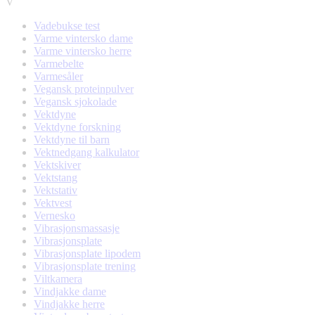
V
Vadebukse test
Varme vintersko dame
Varme vintersko herre
Varmebelte
Varmesåler
Vegansk proteinpulver
Vegansk sjokolade
Vektdyne
Vektdyne forskning
Vektdyne til barn
Vektnedgang kalkulator
Vektskiver
Vektstang
Vektstativ
Vektvest
Vernesko
Vibrasjonsmassasje
Vibrasjonsplate
Vibrasjonsplate lipodem
Vibrasjonsplate trening
Viltkamera
Vindjakke dame
Vindjakke herre