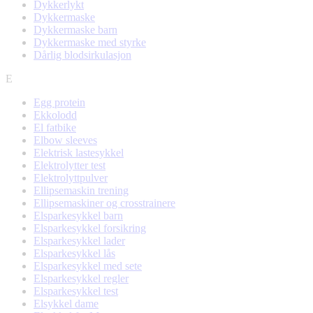
Dykkerlykt
Dykkermaske
Dykkermaske barn
Dykkermaske med styrke
Dårlig blodsirkulasjon
E
Egg protein
Ekkolodd
El fatbike
Elbow sleeves
Elektrisk lastesykkel
Elektrolytter test
Elektrolyttpulver
Ellipsemaskin trening
Ellipsemaskiner og crosstrainere
Elsparkesykkel barn
Elsparkesykkel forsikring
Elsparkesykkel lader
Elsparkesykkel lås
Elsparkesykkel med sete
Elsparkesykkel regler
Elsparkesykkel test
Elsykkel dame