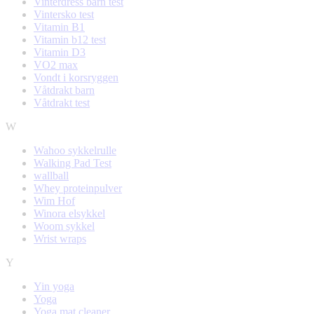
Vinterdress barn test
Vintersko test
Vitamin B1
Vitamin b12 test
Vitamin D3
VO2 max
Vondt i korsryggen
Våtdrakt barn
Våtdrakt test
W
Wahoo sykkelrulle
Walking Pad Test
wallball
Whey proteinpulver
Wim Hof
Winora elsykkel
Woom sykkel
Wrist wraps
Y
Yin yoga
Yoga
Yoga mat cleaner