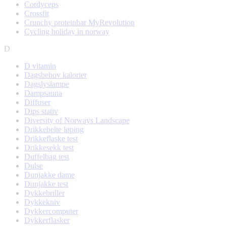
Cordyceps
Crossfit
Crunchy proteinbar MyRevolution
Cycling holiday in norway
D
D vitamin
Dagsbehov kalorier
Dagslyslampe
Dampsauna
Diffuser
Dips stativ
Diversity of Norways Landscape
Drikkebelte løping
Drikkeflaske test
Drikkesekk test
Duffelbag test
Dulse
Dunjakke dame
Dunjakke test
Dykkebriller
Dykkekniv
Dykkercomputer
Dykkerflasker