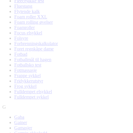
Fleecejakke test
Fluestang
Flytende kalk
Foam roller XXL
Foam rolling øvelser
Foamroller
Focus elsykkel
Folsyre
Forbrenningskalkulator
Foret regnkåpe dame
Fotbad
Fotballmål til hagen
Fotballsko test
Fotmassasje
Frappe sykkel
Fridykkerutstyr
Frog sykkel
Fulldempet elsykkel
Fulldempet sykkel
G
Gaba
Gainer
Gamasjer