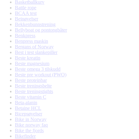
Basketballkurv
Battle rope
BCAA test
Beinøvelser
Bekkenbunnstrening
Bellyboat og pontongbåter
Benkpress
Benpress maskin
Bergans of Norway
Best i test slankepiller
Beste kreatin
Beste magnesium
Beste omega 3 tilskudd
Beste pre workout (PWO)
Beste proteinbar
Beste treningsbelte
Beste treningstights
Beste vitamin C
Beta-alanin
Betaine HCL
Bicepsøvelser
Bike in Norway
Bike norway faq
Bike the fjords
Bikefinder