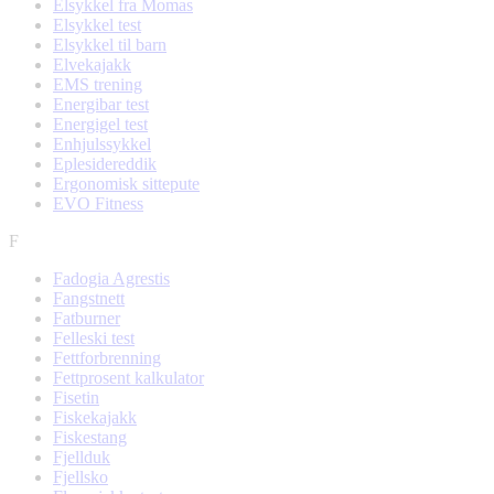
Elsykkel fra Momas
Elsykkel test
Elsykkel til barn
Elvekajakk
EMS trening
Energibar test
Energigel test
Enhjulssykkel
Eplesidereddik
Ergonomisk sittepute
EVO Fitness
F
Fadogia Agrestis
Fangstnett
Fatburner
Felleski test
Fettforbrenning
Fettprosent kalkulator
Fisetin
Fiskekajakk
Fiskestang
Fjellduk
Fjellsko