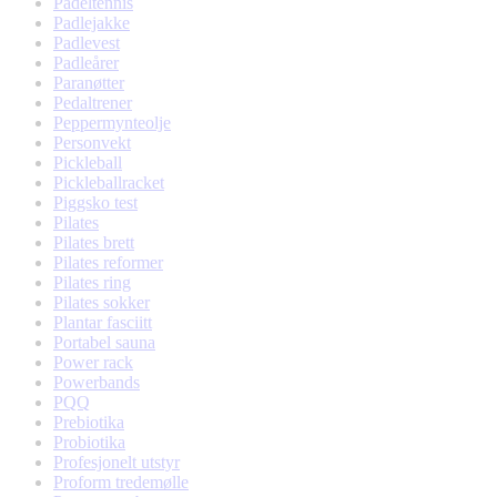
Padeltennis
Padlejakke
Padlevest
Padleårer
Paranøtter
Pedaltrener
Peppermynteolje
Personvekt
Pickleball
Pickleballracket
Piggsko test
Pilates
Pilates brett
Pilates reformer
Pilates ring
Pilates sokker
Plantar fasciitt
Portabel sauna
Power rack
Powerbands
PQQ
Prebiotika
Probiotika
Profesjonelt utstyr
Proform tredemølle