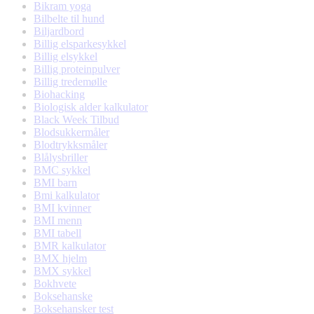
Bikram yoga
Bilbelte til hund
Biljardbord
Billig elsparkesykkel
Billig elsykkel
Billig proteinpulver
Billig tredemølle
Biohacking
Biologisk alder kalkulator
Black Week Tilbud
Blodsukkermåler
Blodtrykksmåler
Blålysbriller
BMC sykkel
BMI barn
Bmi kalkulator
BMI kvinner
BMI menn
BMI tabell
BMR kalkulator
BMX hjelm
BMX sykkel
Bokhvete
Boksehanske
Boksehansker test