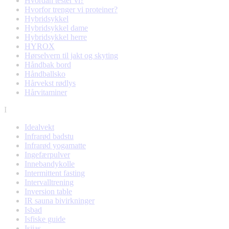
Hvordan tester vi?
Hvorfor trenger vi proteiner?
Hybridsykkel
Hybridsykkel dame
Hybridsykkel herre
HYROX
Hørselvern til jakt og skyting
Håndbak bord
Håndballsko
Hårvekst rødlys
Hårvitaminer
I
Idealvekt
Infrarød badstu
Infrarød yogamatte
Ingefærpulver
Innebandykolle
Intermittent fasting
Intervalltrening
Inversion table
IR sauna bivirkninger
Isbad
Isfiske guide
Isjias