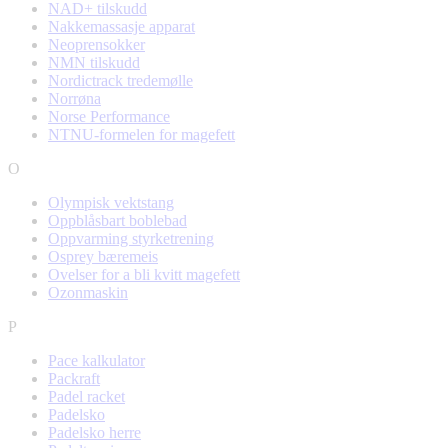
NAD+ tilskudd
Nakkemassasje apparat
Neoprensokker
NMN tilskudd
Nordictrack tredemølle
Norrøna
Norse Performance
NTNU-formelen for magefett
O
Olympisk vektstang
Oppblåsbart boblebad
Oppvarming styrketrening
Osprey bæremeis
Ovelser for a bli kvitt magefett
Ozonmaskin
P
Pace kalkulator
Packraft
Padel racket
Padelsko
Padelsko herre