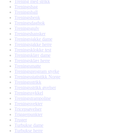
Trening med strikk
Treningsbag
Treningsball
Treningsbenk
Treningsdagbok
Treningsgulv
Treningshansker
Treningsjakke dame
Treningsjakke herre
Treningsklokke test
Treningsklær dame
Treningsklær herre
Treningsmatte
Treningsprogram styrke
Treningsstatistikk Norge
Treningsstrikk
Treningsstrikk øvelser
Treningssykkel
Treningstrampoline
Treningsvekter
Tricepsøvelser
Triggerpunkter
Truger
Turbukse dame
Turbukse herre