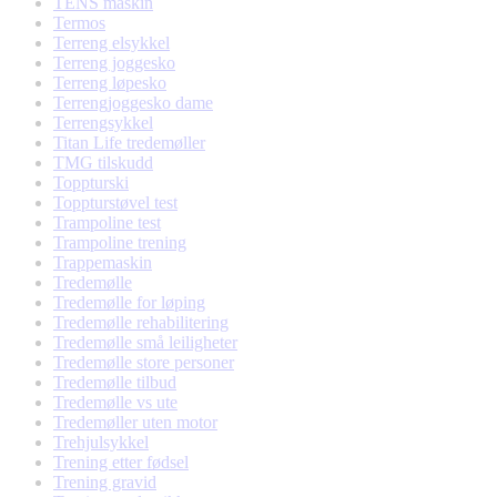
TENS maskin
Termos
Terreng elsykkel
Terreng joggesko
Terreng løpesko
Terrengjoggesko dame
Terrengsykkel
Titan Life tredemøller
TMG tilskudd
Toppturski
Toppturstøvel test
Trampoline test
Trampoline trening
Trappemaskin
Tredemølle
Tredemølle for løping
Tredemølle rehabilitering
Tredemølle små leiligheter
Tredemølle store personer
Tredemølle tilbud
Tredemølle vs ute
Tredemøller uten motor
Trehjulsykkel
Trening etter fødsel
Trening gravid