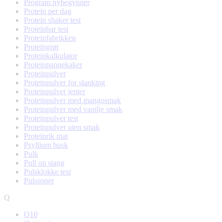
Program nybegynner
Protein per dag
Protein shaker test
Proteinbar test
Proteinfabrikken
Proteingrøt
Proteinkalkulator
Proteinpannekaker
Proteinpulver
Proteinpulver for slanking
Proteinpulver jenter
Proteinpulver med mangosmak
Proteinpulver med vanilje smak
Proteinpulver test
Proteinpulver uten smak
Proteinrik mat
Psyllium husk
Pulk
Pull up stang
Pulsklokke test
Pulssoner
Q
Q10