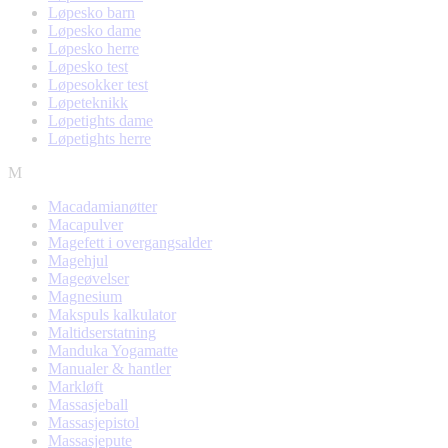
Løpesko barn
Løpesko dame
Løpesko herre
Løpesko test
Løpesokker test
Løpeteknikk
Løpetights dame
Løpetights herre
M
Macadamianøtter
Macapulver
Magefett i overgangsalder
Magehjul
Mageøvelser
Magnesium
Makspuls kalkulator
Maltidserstatning
Manduka Yogamatte
Manualer & hantler
Markløft
Massasjeball
Massasjepistol
Massasjepute