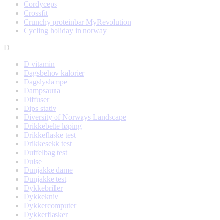
Cordyceps
Crossfit
Crunchy proteinbar MyRevolution
Cycling holiday in norway
D
D vitamin
Dagsbehov kalorier
Dagslyslampe
Dampsauna
Diffuser
Dips stativ
Diversity of Norways Landscape
Drikkebelte løping
Drikkeflaske test
Drikkesekk test
Duffelbag test
Dulse
Dunjakke dame
Dunjakke test
Dykkebriller
Dykkekniv
Dykkercomputer
Dykkerflasker