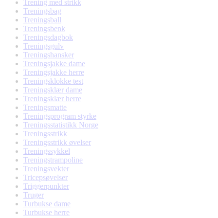
Trening med strikk
Treningsbag
Treningsball
Treningsbenk
Treningsdagbok
Treningsgulv
Treningshansker
Treningsjakke dame
Treningsjakke herre
Treningsklokke test
Treningsklær dame
Treningsklær herre
Treningsmatte
Treningsprogram styrke
Treningsstatistikk Norge
Treningsstrikk
Treningsstrikk øvelser
Treningssykkel
Treningstrampoline
Treningsvekter
Tricepsøvelser
Triggerpunkter
Truger
Turbukse dame
Turbukse herre