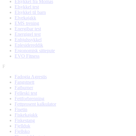
Elsykkel fra Momas
Elsykkel test
Elsykkel til barn
Elvekajakk
EMS trening
Energibar test
Energigel test
Enhjulssykkel
Eplesidereddik
Ergonomisk sittepute
EVO Fitness
F
Fadogia Agrestis
Fangstnett
Fatburner
Felleski test
Fettforbrenning
Fettprosent kalkulator
Fisetin
Fiskekajakk
Fiskestang
Fjellduk
Fjellsko