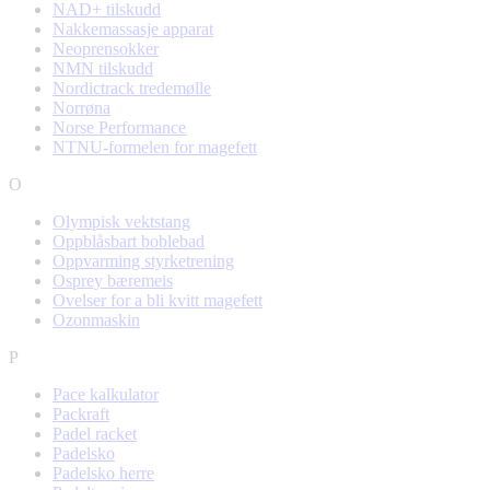
NAD+ tilskudd
Nakkemassasje apparat
Neoprensokker
NMN tilskudd
Nordictrack tredemølle
Norrøna
Norse Performance
NTNU-formelen for magefett
O
Olympisk vektstang
Oppblåsbart boblebad
Oppvarming styrketrening
Osprey bæremeis
Ovelser for a bli kvitt magefett
Ozonmaskin
P
Pace kalkulator
Packraft
Padel racket
Padelsko
Padelsko herre