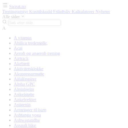
Sweat.no
Treningsutstyr
Kosttilskudd
Friluftsliv
Kalkulatorer
Nyheter
Alle sider
A
A vitamin
Abilica tredemølle
Acai
Aerob og anaerob trening
Airtrack
Akebrett
Aktivitetsklokke
Akupressurmatte
Alfalfaspirer
Alpha GPC
Alpinhjelm
Ankelstøtte
Ankelvekter
Apigenin
Armringer til barn
Ashtanga yoga
Ashwagandha
Assault bike