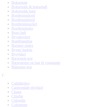
Boksepute
Boksesekk & bokseball
Boksesekk barn
Bordtennisbord
Bordtennisbord
Bordtennisracket
Bordtennissko
Bosu ball
Brystøvelser
Brødblanding
Bumper plates
Bygge badstu
Bysykkel
Bæremeis test
Bærestropp og bag til yogamatte
Bålpanne test
C
Calisthenics
Cannondale elsykkel
Chaga
Chiafrø
Chlorella
Colostrum