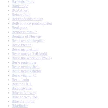
Basketballkurv
Battle rope
BCAA test
Beinøvelser
Bekkenbunnstrening
Bellyboat og pontongbåter
Benkpress
Benpress maskin
Bergans of Norway
Best i test slankepiller
Beste kreatin
Beste magnesium
Beste omega 3 tilskudd
Beste pre workout (PWO)
Beste proteinbar
Beste treningsbelte
Beste treningstights
Beste vitamin C
Beta-alanin
Betaine HCL
Bicepsøvelser
Bike in Norway
Bike norway faq
Bike the fjords
Bikefinder