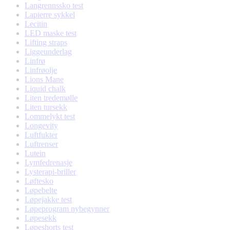
Langrennssko test
Lapierre sykkel
Lecitin
LED maske test
Lifting straps
Liggeunderlag
Linfrø
Linfrøolje
Lions Mane
Liquid chalk
Liten tredemølle
Liten tursekk
Lommelykt test
Longevity
Luftfukter
Luftrenser
Lutein
Lymfedrenasje
Lysterapi-briller
Løftesko
Løpebelte
Løpejakke test
Løpeprogram nybegynner
Løpesekk
Løpeshorts test