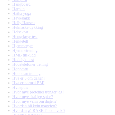
Hangboard
Harpun
Hatha yoga
Havkajakk
Helly Hansen
Helmaske dykking
Helsekost
Hengekøye test
Hengetelt
Hjemmegym
Hjemmetrening
HMB tilskudd
Hodelykt test
Hodetelefoner trening
Hoppetau
Hoppetau trening
Hva er 5 om dagen?
Hva er normal BMI
Hvilepuls
Hvor mye proteiner trenger jeg?
Hvor mye skal jeg spise?
Hvor mye vann om dagen?
Hvordan bli kvitt magefett?
Hvordan gå RASKT ned i vekt?