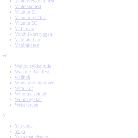
Vinterdress barn test
Vintersko test
Vitamin B1
Vitamin b12 test
Vitamin D3
VO2 max
Vondt i korsryggen
Våtdrakt barn
Våtdrakt test
W
Wahoo sykkelrulle
Walking Pad Test
wallball
Whey proteinpulver
Wim Hof
Winora elsykkel
Woom sykkel
Wrist wraps
Y
Yin yoga
Yoga
Yoga mat cleaner