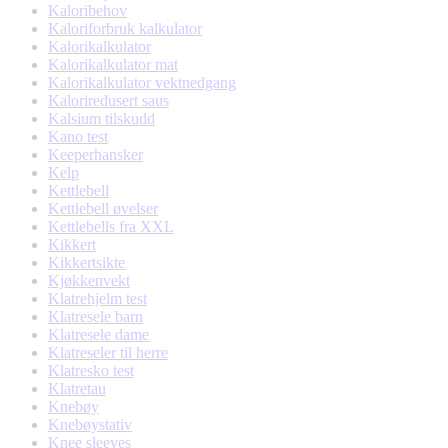
Kaloribehov
Kaloriforbruk kalkulator
Kalorikalkulator
Kalorikalkulator mat
Kalorikalkulator vektnedgang
Kaloriredusert saus
Kalsium tilskudd
Kano test
Keeperhansker
Kelp
Kettlebell
Kettlebell øvelser
Kettlebells fra XXL
Kikkert
Kikkertsikte
Kjøkkenvekt
Klatrehjelm test
Klatresele barn
Klatresele dame
Klatreseler til herre
Klatresko test
Klatretau
Knebøy
Knebøystativ
Knee sleeves