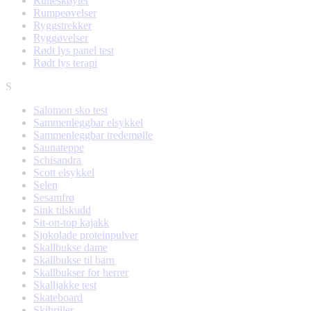
Rulleskøyter
Rumpeøvelser
Ryggstrekker
Ryggøvelser
Rødt lys panel test
Rødt lys terapi
S
Salomon sko test
Sammenleggbar elsykkel
Sammenleggbar tredemølle
Saunateppe
Schisandra
Scott elsykkel
Selen
Sesamfrø
Sink tilskudd
Sit-on-top kajakk
Sjokolade proteinpulver
Skallbukse dame
Skallbukse til barn
Skallbukser for herrer
Skalljakke test
Skateboard
Skibriller