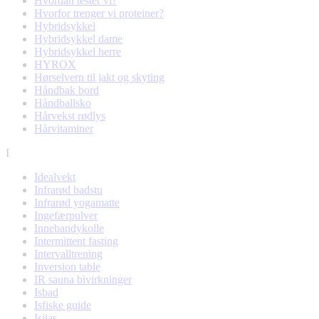
Hvordan tester vi?
Hvorfor trenger vi proteiner?
Hybridsykkel
Hybridsykkel dame
Hybridsykkel herre
HYROX
Hørselvern til jakt og skyting
Håndbak bord
Håndballsko
Hårvekst rødlys
Hårvitaminer
I
Idealvekt
Infrarød badstu
Infrarød yogamatte
Ingefærpulver
Innebandykolle
Intermittent fasting
Intervalltrening
Inversion table
IR sauna bivirkninger
Isbad
Isfiske guide
Isjias