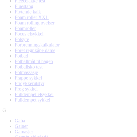
Fleecejakke test
Fluestang
Flytende kalk
Foam roller XXL
Foam rolling øvelser
Foamroller
Focus elsykkel
Folsyre
Forbrenningskalkulator
Foret regnkåpe dame
Fotbad
Fotballmål til hagen
Fotballsko test
Fotmassasje
Frappe sykkel
Fridykkerutstyr
Frog sykkel
Fulldempet elsykkel
Fulldempet sykkel
G
Gaba
Gainer
Gamasjer