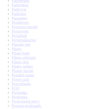
Padeltennis
Padlejakke
Padlevest
Padleårer
Paranøtter
Pedaltrener
Peppermynteolje
Personvekt
Pickleball
Pickleballracket
Piggsko test
Pilates
Pilates brett
Pilates reformer
Pilates ring
Pilates sokker
Plantar fasciitt
Portabel sauna
Power rack
Powerbands
PQQ
Prebiotika
Probiotika
Profesjonelt utstyr
Proform tredemølle