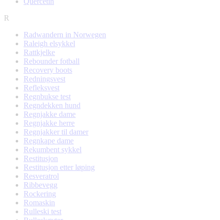
Quercetin
R
Radwandern in Norwegen
Raleigh elsykkel
Rattkjelke
Rebounder fotball
Recovery boots
Redningsvest
Refleksvest
Regnbukse test
Regndekken hund
Regnjakke dame
Regnjakke herre
Regnjakker til damer
Regnkape dame
Rekumbent sykkel
Restitusjon
Restitusjon etter løping
Resveratrol
Ribbevegg
Rockering
Romaskin
Rulleski test