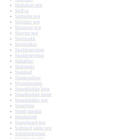
Skibukser test
SkiErg
Skihjelm test
Skijakke test
Skistaver test
Skoyter test
Skredsekk
Skredsøker
Skulderøvelser
Skulderøvelser
Slakkline
Slalomski
Slamball
Slankepulver
Slyngetrening
Smartklokke barn
Smartklokke dame
Smartklokke test
Smartring
Smith maskin
Snorkelsett
Snowboard test
Softshell jakke test
Solsikkekjerner