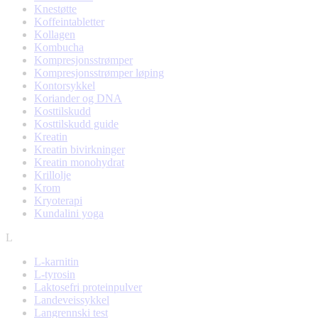
Knestøtte
Koffeintabletter
Kollagen
Kombucha
Kompresjonsstrømper
Kompresjonsstrømper løping
Kontorsykkel
Koriander og DNA
Kosttilskudd
Kosttilskudd guide
Kreatin
Kreatin bivirkninger
Kreatin monohydrat
Krillolje
Krom
Kryoterapi
Kundalini yoga
L
L-karnitin
L-tyrosin
Laktosefri proteinpulver
Landeveissykkel
Langrennski test