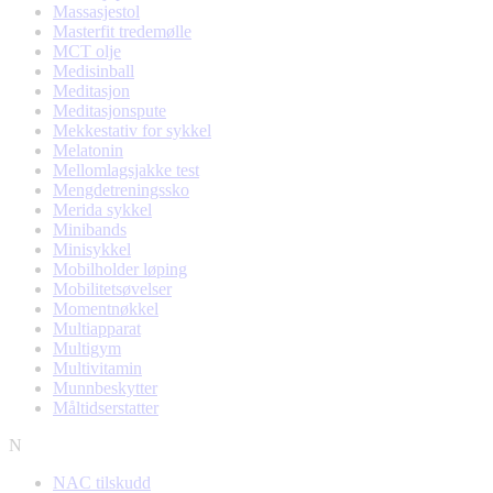
Massasjestol
Masterfit tredemølle
MCT olje
Medisinball
Meditasjon
Meditasjonspute
Mekkestativ for sykkel
Melatonin
Mellomlagsjakke test
Mengdetreningssko
Merida sykkel
Minibands
Minisykkel
Mobilholder løping
Mobilitetsøvelser
Momentnøkkel
Multiapparat
Multigym
Multivitamin
Munnbeskytter
Måltidserstatter
N
NAC tilskudd