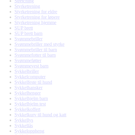
Stretching
Styrketrening
Styrketrening for eldre
Styrketrening for løpere
Styrketrening hjemme
SUP brett
SUP brett barn
Svømmebriller
Svømmebriller med styrke
Svømmebriller til barn
Svømmefotter til barn
Svømmeføtter
Svømmevest barn
Sykkelbriller
Sykkelcomputer
Sykkelfeste til hund
Sykkelhansker
Sykkelhenger
Sykkelhjelm barn
Sykkelhjelm test
Sykkelkoffert
Sykkelkurv til hund og katt
Sykkellys
Sykkellås
Sykkeloppheng