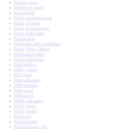
Bikram yoga
Bilbelte til hund
Biljardbord
Billig elsparkesykkel
Billig elsykkel
Billig proteinpulver
Billig tredemølle
Biohacking
Biologisk alder kalkulator
Black Week Tilbud
Blodsukkermåler
Blodtrykksmåler
Blålysbriller
BMC sykkel
BMI barn
Bmi kalkulator
BMI kvinner
BMI menn
BMI tabell
BMR kalkulator
BMX hjelm
BMX sykkel
Bokhvete
Boksehanske
Boksehansker test