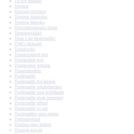
TENS maskin
Termos
Terreng elsykkel
Terreng joggesko
Terreng løpesko
Terrengjoggesko dame
Terrengsykkel
Titan Life tredemøller
TMG tilskudd
Toppturski
Toppturstøvel test
Trampoline test
Trampoline trening
Trappemaskin
Tredemølle
Tredemølle for løping
Tredemølle rehabilitering
Tredemølle små leiligheter
Tredemølle store personer
Tredemølle tilbud
Tredemølle vs ute
Tredemøller uten motor
Trehjulsykkel
Trening etter fødsel
Trening gravid