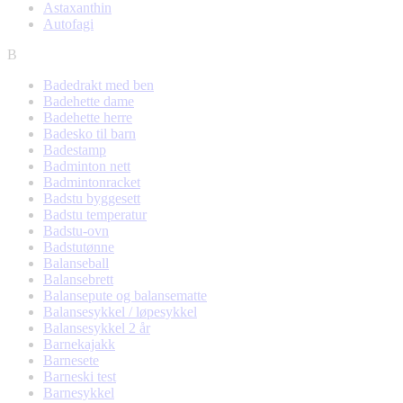
Astaxanthin
Autofagi
B
Badedrakt med ben
Badehette dame
Badehette herre
Badesko til barn
Badestamp
Badminton nett
Badmintonracket
Badstu byggesett
Badstu temperatur
Badstu-ovn
Badstutønne
Balanseball
Balansebrett
Balansepute og balansematte
Balansesykkel / løpesykkel
Balansesykkel 2 år
Barnekajakk
Barnesete
Barneski test
Barnesykkel