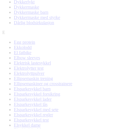
Dykkerlykt
Dykkermaske
Dykkermaske barn
Dykkermaske med styrke
Dårlig blodsirkulasjon
E
Egg protein
Ekkolodd
El fatbike
Elbow sleeves
Elektrisk lastesykkel
Elektrolytter test
Elektrolyttpulver
Ellipsemaskin trening
Ellipsemaskiner og crosstrainere
Elsparkesykkel barn
Elsparkesykkel forsikring
Elsparkesykkel lader
Elsparkesykkel lås
Elsparkesykkel med sete
Elsparkesykkel regler
Elsparkesykkel test
Elsykkel dame