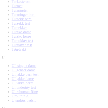
Turkesterone
Turmat
Turnringer
Turnringer barn
Tursekk barn
Tursekk test
Tursekker
Tursko dame
Tursko herre
Tursokker test
Turstaver test
Tørrdrakt
U
Ull singlet dame
Ullgenser dame
Ulljakke barn test
Ulljakke dame
Ulljakke herre
Ullundertøy test
Ultrahuman Ring
Urolithin A
Utendørs badstu