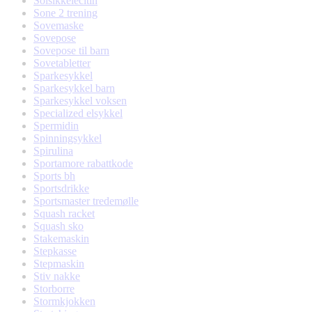
Solsikkelecitin
Sone 2 trening
Sovemaske
Sovepose
Sovepose til barn
Sovetabletter
Sparkesykkel
Sparkesykkel barn
Sparkesykkel voksen
Specialized elsykkel
Spermidin
Spinningsykkel
Spirulina
Sportamore rabattkode
Sports bh
Sportsdrikke
Sportsmaster tredemølle
Squash racket
Squash sko
Stakemaskin
Stepkasse
Stepmaskin
Stiv nakke
Storborre
Stormkjokken