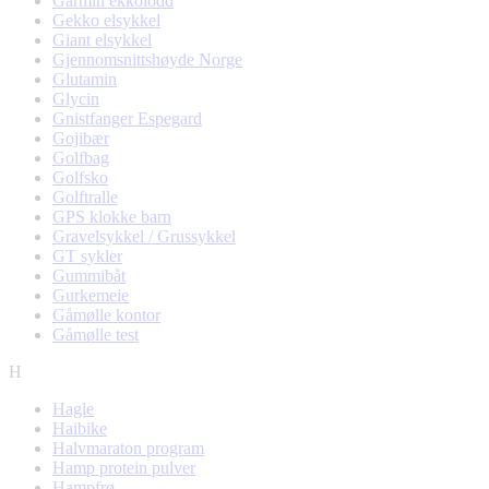
Garmin ekkolodd
Gekko elsykkel
Giant elsykkel
Gjennomsnittshøyde Norge
Glutamin
Glycin
Gnistfanger Espegard
Gojibær
Golfbag
Golfsko
Golftralle
GPS klokke barn
Gravelsykkel / Grussykkel
GT sykler
Gummibåt
Gurkemeie
Gåmølle kontor
Gåmølle test
H
Hagle
Haibike
Halvmaraton program
Hamp protein pulver
Hampfrø