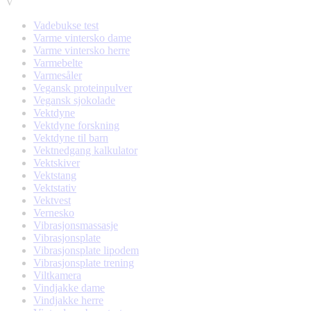
V
Vadebukse test
Varme vintersko dame
Varme vintersko herre
Varmebelte
Varmesåler
Vegansk proteinpulver
Vegansk sjokolade
Vektdyne
Vektdyne forskning
Vektdyne til barn
Vektnedgang kalkulator
Vektskiver
Vektstang
Vektstativ
Vektvest
Vernesko
Vibrasjonsmassasje
Vibrasjonsplate
Vibrasjonsplate lipodem
Vibrasjonsplate trening
Viltkamera
Vindjakke dame
Vindjakke herre