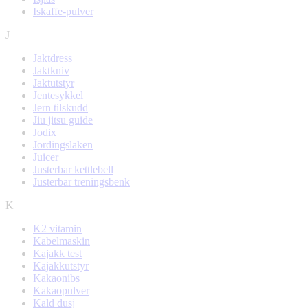
Iskaffe-pulver
J
Jaktdress
Jaktkniv
Jaktutstyr
Jentesykkel
Jern tilskudd
Jiu jitsu guide
Jodix
Jordingslaken
Juicer
Justerbar kettlebell
Justerbar treningsbenk
K
K2 vitamin
Kabelmaskin
Kajakk test
Kajakkutstyr
Kakaonibs
Kakaopulver
Kald dusj