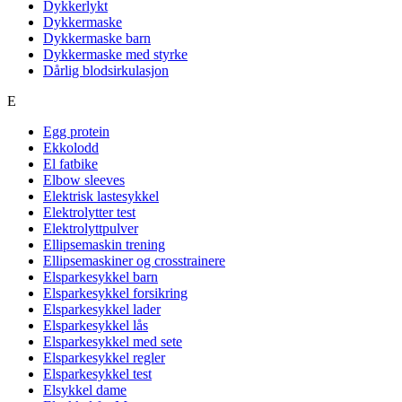
Dykkerlykt
Dykkermaske
Dykkermaske barn
Dykkermaske med styrke
Dårlig blodsirkulasjon
E
Egg protein
Ekkolodd
El fatbike
Elbow sleeves
Elektrisk lastesykkel
Elektrolytter test
Elektrolyttpulver
Ellipsemaskin trening
Ellipsemaskiner og crosstrainere
Elsparkesykkel barn
Elsparkesykkel forsikring
Elsparkesykkel lader
Elsparkesykkel lås
Elsparkesykkel med sete
Elsparkesykkel regler
Elsparkesykkel test
Elsykkel dame