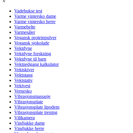
V
Vadebukse test
Varme vintersko dame
Varme vintersko herre
Varmebelte
Varmesåler
Vegansk proteinpulver
Vegansk sjokolade
Vektdyne
Vektdyne forskning
Vektdyne til barn
Vektnedgang kalkulator
Vektskiver
Vektstang
Vektstativ
Vektvest
Vernesko
Vibrasjonsmassasje
Vibrasjonsplate
Vibrasjonsplate lipodem
Vibrasjonsplate trening
Viltkamera
Vindjakke dame
Vindjakke herre