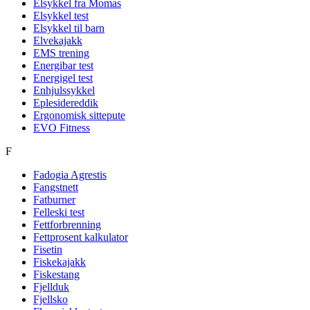
Elsykkel fra Momas
Elsykkel test
Elsykkel til barn
Elvekajakk
EMS trening
Energibar test
Energigel test
Enhjulssykkel
Eplesidereddik
Ergonomisk sittepute
EVO Fitness
F
Fadogia Agrestis
Fangstnett
Fatburner
Felleski test
Fettforbrenning
Fettprosent kalkulator
Fisetin
Fiskekajakk
Fiskestang
Fjellduk
Fjellsko