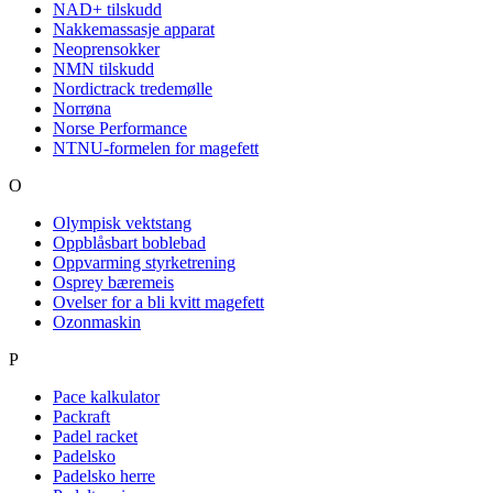
NAD+ tilskudd
Nakkemassasje apparat
Neoprensokker
NMN tilskudd
Nordictrack tredemølle
Norrøna
Norse Performance
NTNU-formelen for magefett
O
Olympisk vektstang
Oppblåsbart boblebad
Oppvarming styrketrening
Osprey bæremeis
Ovelser for a bli kvitt magefett
Ozonmaskin
P
Pace kalkulator
Packraft
Padel racket
Padelsko
Padelsko herre