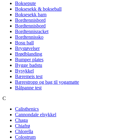
Boksepute
Boksesekk & bokseball
Boksesekk barn
Bordtennisbord
Bordtennisbord
Bordtennisracket
Bordtennissko
Bosu ball
Brystøvelser
Brødblanding
Bumper plates
Bygge badstu
Bysykkel
Bæremeis test
Bærestropp og bag til yogamatte
Bålpanne test
C
Calisthenics
Cannondale elsykkel
Chaga
Chiafrø
Chlorella
Colostrum