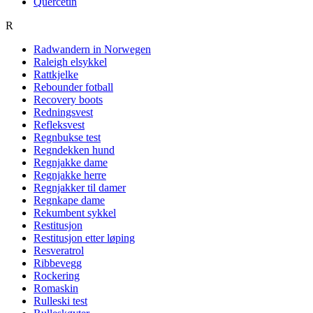
Quercetin
R
Radwandern in Norwegen
Raleigh elsykkel
Rattkjelke
Rebounder fotball
Recovery boots
Redningsvest
Refleksvest
Regnbukse test
Regndekken hund
Regnjakke dame
Regnjakke herre
Regnjakker til damer
Regnkape dame
Rekumbent sykkel
Restitusjon
Restitusjon etter løping
Resveratrol
Ribbevegg
Rockering
Romaskin
Rulleski test