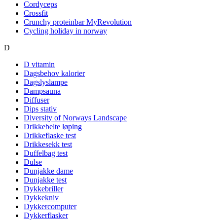
Cordyceps
Crossfit
Crunchy proteinbar MyRevolution
Cycling holiday in norway
D
D vitamin
Dagsbehov kalorier
Dagslyslampe
Dampsauna
Diffuser
Dips stativ
Diversity of Norways Landscape
Drikkebelte løping
Drikkeflaske test
Drikkesekk test
Duffelbag test
Dulse
Dunjakke dame
Dunjakke test
Dykkebriller
Dykkekniv
Dykkercomputer
Dykkerflasker