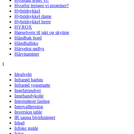
Hvordan tester vi?
Hvorfor trenger vi proteiner?
Hybridsykkel
Hybridsykkel dame
Hybridsykkel herre
HYROX
Hørselvern til jakt og skyting
Håndbak bord
Håndballsko
Hårvekst rødlys
Hårvitaminer
I
Idealvekt
Infrarød badstu
Infrarød yogamatte
Ingefærpulver
Innebandykolle
Intermittent fasting
Intervalltrening
Inversion table
IR sauna bivirkninger
Isbad
Isfiske guide
Isjias