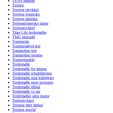
TENS maskin
Termos
Terreng elsykkel
Terreng joggesko
Terreng løpesko
Terrengjoggesko dame
Terrengsykkel
Titan Life tredemøller
TMG tilskudd
Toppturski
Toppturstøvel test
Trampoline test
Trampoline trening
Trappemaskin
Tredemølle
Tredemølle for løping
Tredemølle rehabilitering
Tredemølle små leiligheter
Tredemølle store personer
Tredemølle tilbud
Tredemølle vs ute
Tredemøller uten motor
Trehjulsykkel
Trening etter fødsel
Trening gravid