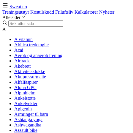
Sweat.no
Treningsutstyr
Kosttilskudd
Friluftsliv
Kalkulatorer
Nyheter
Alle sider
A
A vitamin
Abilica tredemølle
Acai
Aerob og anaerob trening
Airtrack
Akebrett
Aktivitetsklokke
Akupressurmatte
Alfalfaspirer
Alpha GPC
Alpinhjelm
Ankelstøtte
Ankelvekter
Apigenin
Armringer til barn
Ashtanga yoga
Ashwagandha
Assault bike