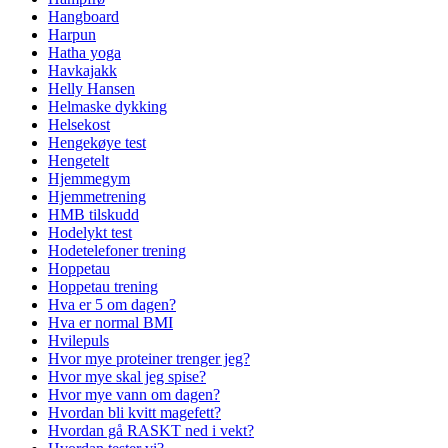
Hangboard
Harpun
Hatha yoga
Havkajakk
Helly Hansen
Helmaske dykking
Helsekost
Hengekøye test
Hengetelt
Hjemmegym
Hjemmetrening
HMB tilskudd
Hodelykt test
Hodetelefoner trening
Hoppetau
Hoppetau trening
Hva er 5 om dagen?
Hva er normal BMI
Hvilepuls
Hvor mye proteiner trenger jeg?
Hvor mye skal jeg spise?
Hvor mye vann om dagen?
Hvordan bli kvitt magefett?
Hvordan gå RASKT ned i vekt?