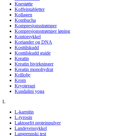
Knestøtte
Koffeintabletter
Kollagen
Kombucha
Kompresjonsstrømper
Kompresjonsstrømper løping
Kontorsykkel
Koriander og DNA
Kosttilskudd
Kosttilskudd guide
Kreatin
Kreatin bivirkninger
Kreatin monohydrat
Krillolje
Krom
Kryoterapi
Kundalini yoga
L
L-karnitin
L-tyrosin
Laktosefri proteinpulver
Landeveissykkel
Langrennski test