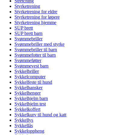
Stretching
Styrketrening
Styrketrening for eldre
Styrketrening for løpere
Styrketrening hjemme
SUP brett
SUP brett barn
Svømmebriller
Svømmebriller med styrke
Svømmebriller til barn
Svømmefotter til barn
Svømmeføtter
Svømmevest barn
Sykkelbriller
Sykkelcomputer
Sykkelfeste til hund
Sykkelhansker
Sykkelhenger
Sykkelhjelm barn
Sykkelhjelm test
Sykkelkoffert
Sykkelkurv til hund og katt
Sykkellys
Sykkellås
Sykkeloppheng