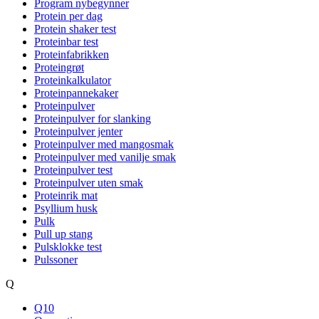
Program nybegynner
Protein per dag
Protein shaker test
Proteinbar test
Proteinfabrikken
Proteingrøt
Proteinkalkulator
Proteinpannekaker
Proteinpulver
Proteinpulver for slanking
Proteinpulver jenter
Proteinpulver med mangosmak
Proteinpulver med vanilje smak
Proteinpulver test
Proteinpulver uten smak
Proteinrik mat
Psyllium husk
Pulk
Pull up stang
Pulsklokke test
Pulssoner
Q
Q10