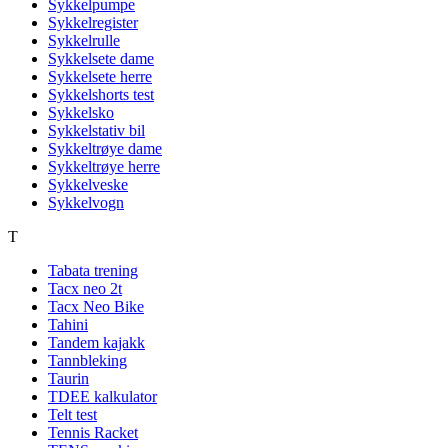
Sykkelpumpe
Sykkelregister
Sykkelrulle
Sykkelsete dame
Sykkelsete herre
Sykkelshorts test
Sykkelsko
Sykkelstativ bil
Sykkeltrøye dame
Sykkeltrøye herre
Sykkelveske
Sykkelvogn
T
Tabata trening
Tacx neo 2t
Tacx Neo Bike
Tahini
Tandem kajakk
Tannbleking
Taurin
TDEE kalkulator
Telt test
Tennis Racket