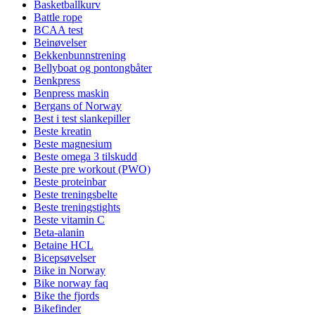
Basketballkurv
Battle rope
BCAA test
Beinøvelser
Bekkenbunnstrening
Bellyboat og pontongbåter
Benkpress
Benpress maskin
Bergans of Norway
Best i test slankepiller
Beste kreatin
Beste magnesium
Beste omega 3 tilskudd
Beste pre workout (PWO)
Beste proteinbar
Beste treningsbelte
Beste treningstights
Beste vitamin C
Beta-alanin
Betaine HCL
Bicepsøvelser
Bike in Norway
Bike norway faq
Bike the fjords
Bikefinder