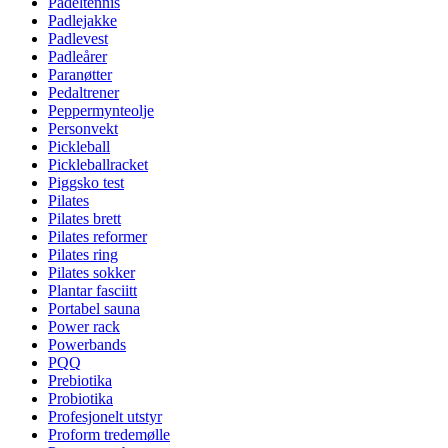
Padeltennis
Padlejakke
Padlevest
Padleårer
Paranøtter
Pedaltrener
Peppermynteolje
Personvekt
Pickleball
Pickleballracket
Piggsko test
Pilates
Pilates brett
Pilates reformer
Pilates ring
Pilates sokker
Plantar fasciitt
Portabel sauna
Power rack
Powerbands
PQQ
Prebiotika
Probiotika
Profesjonelt utstyr
Proform tredemølle