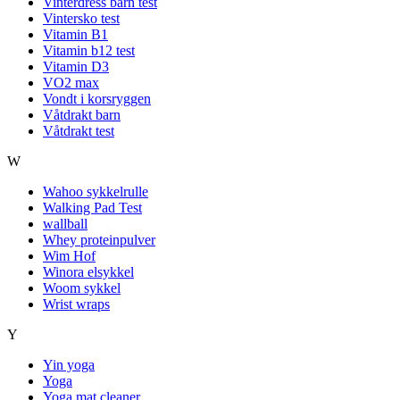
Vinterdress barn test
Vintersko test
Vitamin B1
Vitamin b12 test
Vitamin D3
VO2 max
Vondt i korsryggen
Våtdrakt barn
Våtdrakt test
W
Wahoo sykkelrulle
Walking Pad Test
wallball
Whey proteinpulver
Wim Hof
Winora elsykkel
Woom sykkel
Wrist wraps
Y
Yin yoga
Yoga
Yoga mat cleaner