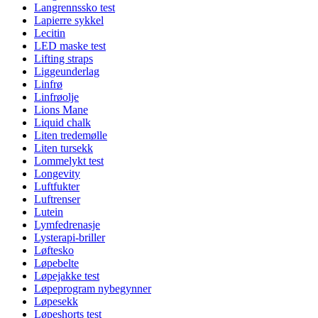
Langrennssko test
Lapierre sykkel
Lecitin
LED maske test
Lifting straps
Liggeunderlag
Linfrø
Linfrøolje
Lions Mane
Liquid chalk
Liten tredemølle
Liten tursekk
Lommelykt test
Longevity
Luftfukter
Luftrenser
Lutein
Lymfedrenasje
Lysterapi-briller
Løftesko
Løpebelte
Løpejakke test
Løpeprogram nybegynner
Løpesekk
Løpeshorts test