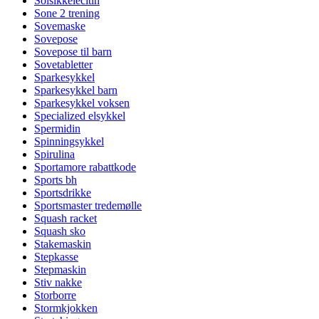
Solsikkelecitin
Sone 2 trening
Sovemaske
Sovepose
Sovepose til barn
Sovetabletter
Sparkesykkel
Sparkesykkel barn
Sparkesykkel voksen
Specialized elsykkel
Spermidin
Spinningsykkel
Spirulina
Sportamore rabattkode
Sports bh
Sportsdrikke
Sportsmaster tredemølle
Squash racket
Squash sko
Stakemaskin
Stepkasse
Stepmaskin
Stiv nakke
Storborre
Stormkjokken