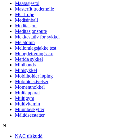
Massasjestol
Masterfit tredemølle
MCT olje
Medisinball
Meditasjon
Meditasjonspute
Mekkestativ for sykkel
Melatonin
Mellomlagsjakke test
Mengdetreningssko
Merida sykkel
Minibands
Minisykkel
Mobilholder løping
Mobilitetsøvelser
Momentnøkkel
Multiapparat
Multigym
Multivitamin
Munnbeskytter
Måltidserstatter
N
NAC tilskudd