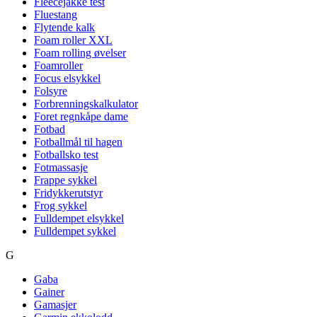
Fleecejakke test
Fluestang
Flytende kalk
Foam roller XXL
Foam rolling øvelser
Foamroller
Focus elsykkel
Folsyre
Forbrenningskalkulator
Foret regnkåpe dame
Fotbad
Fotballmål til hagen
Fotballsko test
Fotmassasje
Frappe sykkel
Fridykkerutstyr
Frog sykkel
Fulldempet elsykkel
Fulldempet sykkel
G
Gaba
Gainer
Gamasjer