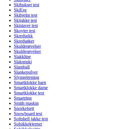
Skibukser test
SkiErg
Skihjelm test
Skijakke test
Skistaver test
Skoyter test
Skredsekk
Skredsøker
Skulderøvelser
Skulderøvelser
Slakkline
Slalomski
Slamball
Slankepulver
Slyngetrening
Smartklokke barn
Smartklokke dame
Smartklokke test
Smartring
Smith maskin
Snorkelsett
Snowboard test
Softshell jakke test
Solsikkekjerner