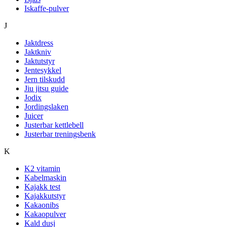
Iskaffe-pulver
J
Jaktdress
Jaktkniv
Jaktutstyr
Jentesykkel
Jern tilskudd
Jiu jitsu guide
Jodix
Jordingslaken
Juicer
Justerbar kettlebell
Justerbar treningsbenk
K
K2 vitamin
Kabelmaskin
Kajakk test
Kajakkutstyr
Kakaonibs
Kakaopulver
Kald dusj