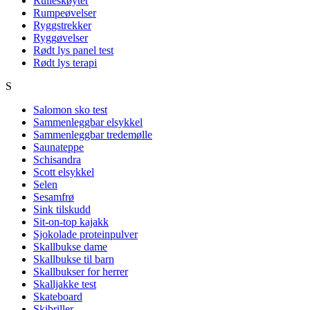
Rulleskøyter
Rumpeøvelser
Ryggstrekker
Ryggøvelser
Rødt lys panel test
Rødt lys terapi
S
Salomon sko test
Sammenleggbar elsykkel
Sammenleggbar tredemølle
Saunateppe
Schisandra
Scott elsykkel
Selen
Sesamfrø
Sink tilskudd
Sit-on-top kajakk
Sjokolade proteinpulver
Skallbukse dame
Skallbukse til barn
Skallbukser for herrer
Skalljakke test
Skateboard
Skibriller