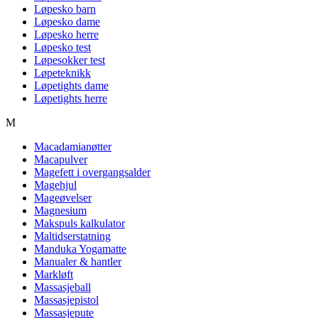
Løpesko barn
Løpesko dame
Løpesko herre
Løpesko test
Løpesokker test
Løpeteknikk
Løpetights dame
Løpetights herre
M
Macadamianøtter
Macapulver
Magefett i overgangsalder
Magehjul
Mageøvelser
Magnesium
Makspuls kalkulator
Maltidserstatning
Manduka Yogamatte
Manualer & hantler
Markløft
Massasjeball
Massasjepistol
Massasjepute