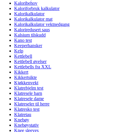
Kaloribehov
Kaloriforbruk kalkulator
Kalorikalkulator
Kalorikalkulator mat
Kalorikalkulator vektnedgang
Kaloriredusert saus
Kalsium tilskudd
Kano test
Keeperhansker
Kelp
Kettlebell
Kettlebell øvelser
Kettlebells fra XXL
Kikkert
Kikkertsikte
Kjøkkenvekt
Klatrehjelm test
Klatresele barn
Klatresele dame
Klatreseler til herre
Klatresko test
Klatretau
Knebøy
Knebøystativ
Knee sleeves