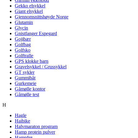
Garmin ekkolodd
Gekko elsykkel
Giant elsykkel
Gjennomsnittshøyde Norge
Glutamin
Glycin
Gnistfanger Espegard
Gojibær
Golfbag
Golfsko
Golftralle
GPS klokke barn
Gravelsykkel / Grussykkel
GT sykler
Gummibåt
Gurkemeie
Gåmølle kontor
Gåmølle test
H
Hagle
Haibike
Halvmaraton program
Hamp protein pulver
Hampfrø