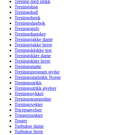
Trening med strikk
Treningsbag
Treningsball
Treningsbenk
Treningsdagbok
Treningsgulv
Treningshansker
Treningsjakke dame
Treningsjakke herre
Treningsklokke test
Treningsklær dame
Treningsklær herre
Treningsmatte
Treningsprogram styrke
Treningsstatistikk Norge
Treningsstrikk
Treningsstrikk øvelser
Treningssykkel
Treningstrampoline
Treningsvekter
Tricepsøvelser
Triggerpunkter
Truger
Turbukse dame
Turbukse herre