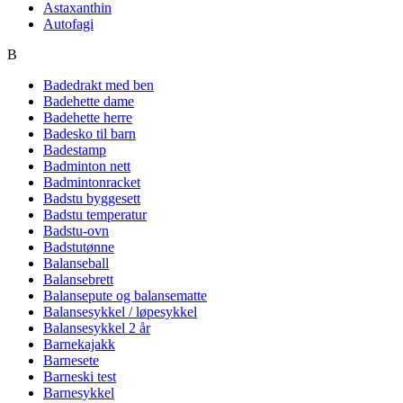
Astaxanthin
Autofagi
B
Badedrakt med ben
Badehette dame
Badehette herre
Badesko til barn
Badestamp
Badminton nett
Badmintonracket
Badstu byggesett
Badstu temperatur
Badstu-ovn
Badstutønne
Balanseball
Balansebrett
Balansepute og balansematte
Balansesykkel / løpesykkel
Balansesykkel 2 år
Barnekajakk
Barnesete
Barneski test
Barnesykkel