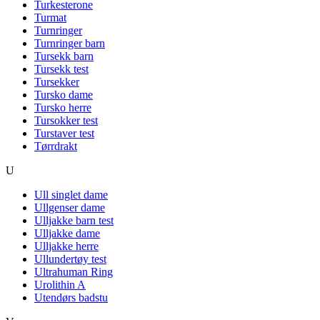
Turkesterone
Turmat
Turnringer
Turnringer barn
Tursekk barn
Tursekk test
Tursekker
Tursko dame
Tursko herre
Tursokker test
Turstaver test
Tørrdrakt
U
Ull singlet dame
Ullgenser dame
Ulljakke barn test
Ulljakke dame
Ulljakke herre
Ullundertøy test
Ultrahuman Ring
Urolithin A
Utendørs badstu