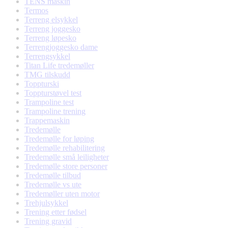
TENS maskin
Termos
Terreng elsykkel
Terreng joggesko
Terreng løpesko
Terrengjoggesko dame
Terrengsykkel
Titan Life tredemøller
TMG tilskudd
Toppturski
Toppturstøvel test
Trampoline test
Trampoline trening
Trappemaskin
Tredemølle
Tredemølle for løping
Tredemølle rehabilitering
Tredemølle små leiligheter
Tredemølle store personer
Tredemølle tilbud
Tredemølle vs ute
Tredemøller uten motor
Trehjulsykkel
Trening etter fødsel
Trening gravid