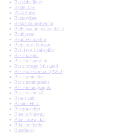
Basketballkurv
Battle rope
BCAA test
Beinøvelser
Bekkenbunnstrening
Bellyboat og pontongbåter
Benkpress
Benpress maskin
Bergans of Norway
Best i test slankepiller
Beste kreatin
Beste magnesium
Beste omega 3 tilskudd
Beste pre workout (PWO)
Beste proteinbar
Beste treningsbelte
Beste treningstights
Beste vitamin C
Beta-alanin
Betaine HCL
Bicepsøvelser
Bike in Norway
Bike norway faq
Bike the fjords
Bikefinder