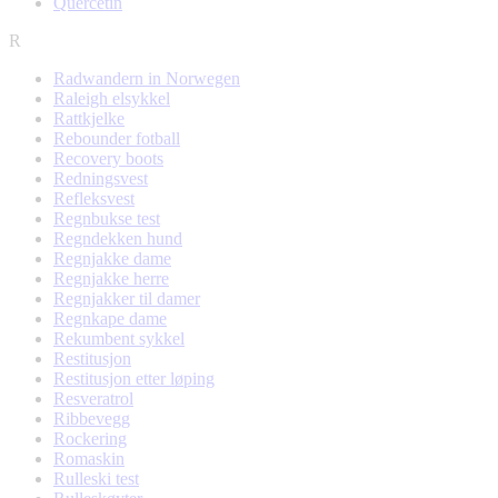
Quercetin
R
Radwandern in Norwegen
Raleigh elsykkel
Rattkjelke
Rebounder fotball
Recovery boots
Redningsvest
Refleksvest
Regnbukse test
Regndekken hund
Regnjakke dame
Regnjakke herre
Regnjakker til damer
Regnkape dame
Rekumbent sykkel
Restitusjon
Restitusjon etter løping
Resveratrol
Ribbevegg
Rockering
Romaskin
Rulleski test