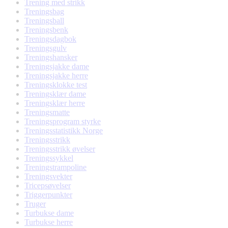
Trening med strikk
Treningsbag
Treningsball
Treningsbenk
Treningsdagbok
Treningsgulv
Treningshansker
Treningsjakke dame
Treningsjakke herre
Treningsklokke test
Treningsklær dame
Treningsklær herre
Treningsmatte
Treningsprogram styrke
Treningsstatistikk Norge
Treningsstrikk
Treningsstrikk øvelser
Treningssykkel
Treningstrampoline
Treningsvekter
Tricepsøvelser
Triggerpunkter
Truger
Turbukse dame
Turbukse herre