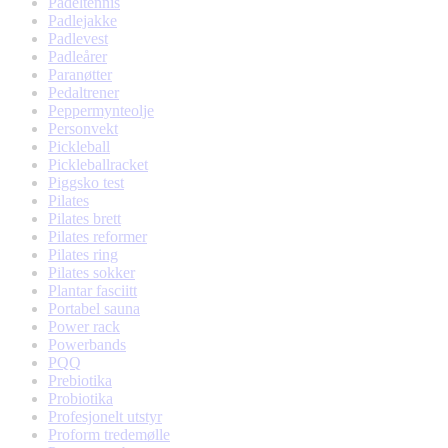
Padeltennis
Padlejakke
Padlevest
Padleårer
Paranøtter
Pedaltrener
Peppermynteolje
Personvekt
Pickleball
Pickleballracket
Piggsko test
Pilates
Pilates brett
Pilates reformer
Pilates ring
Pilates sokker
Plantar fasciitt
Portabel sauna
Power rack
Powerbands
PQQ
Prebiotika
Probiotika
Profesjonelt utstyr
Proform tredemølle