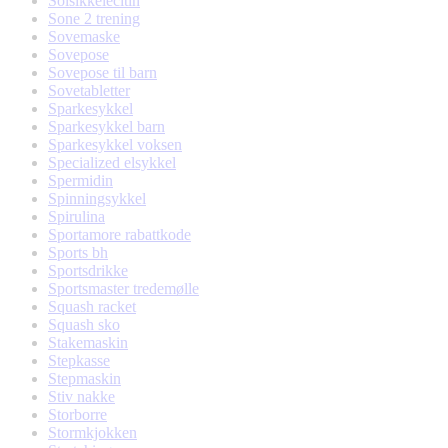
Solsikkelecitin
Sone 2 trening
Sovemaske
Sovepose
Sovepose til barn
Sovetabletter
Sparkesykkel
Sparkesykkel barn
Sparkesykkel voksen
Specialized elsykkel
Spermidin
Spinningsykkel
Spirulina
Sportamore rabattkode
Sports bh
Sportsdrikke
Sportsmaster tredemølle
Squash racket
Squash sko
Stakemaskin
Stepkasse
Stepmaskin
Stiv nakke
Storborre
Stormkjokken