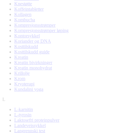
Knestøtte
Koffeintabletter
Kollagen
Kombucha
Kompresjonsstrømper
Kompresjonsstrømper løping
Kontorsykkel
Koriander og DNA
Kosttilskudd
Kosttilskudd guide
Kreatin
Kreatin bivirkninger
Kreatin monohydrat
Krillolje
Krom
Kryoterapi
Kundalini yoga
L
L-karnitin
L-tyrosin
Laktosefri proteinpulver
Landeveissykkel
Langrennski test