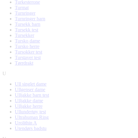
Turkesterone
Turmat
Turnringer
Turnringer barn
Tursekk barn
Tursekk test
Tursekker
Tursko dame
Tursko herre
Tursokker test
Turstaver test
Tørrdrakt
U
Ull singlet dame
Ullgenser dame
Ulljakke barn test
Ulljakke dame
Ulljakke herre
Ullundertøy test
Ultrahuman Ring
Urolithin A
Utendørs badstu