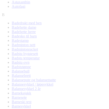
Astaxanthin
Autofagi
B
Badedrakt med ben
Badehette dame
Badehette herre
Badesko til barn
Badestamp
Badminton nett
Badmintonracket
Badstu byggesett
Badstu temperatur
Badstu-ovn
Badstutønne
Balanseball
Balansebrett
Balansepute og balansematte
Balansesykkel / løpesykkel
Balansesykkel 2 år
Barnekajakk
Barnesete
Barneski test
Barnesykkel