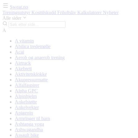
Sweat.no
Treningsutstyr
Kosttilskudd
Friluftsliv
Kalkulatorer
Nyheter
Alle sider
A
A vitamin
Abilica tredemølle
Acai
Aerob og anaerob trening
Airtrack
Akebrett
Aktivitetsklokke
Akupressurmatte
Alfalfaspirer
Alpha GPC
Alpinhjelm
Ankelstøtte
Ankelvekter
Apigenin
Armringer til barn
Ashtanga yoga
Ashwagandha
Assault bike