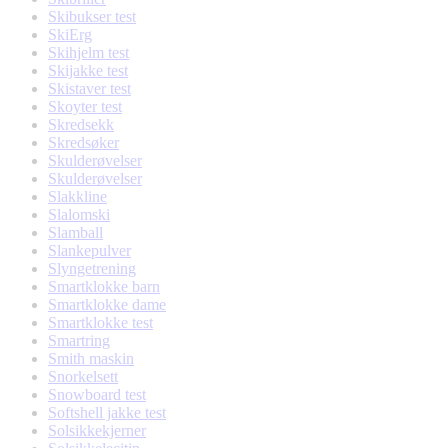
Skibukser test
SkiErg
Skihjelm test
Skijakke test
Skistaver test
Skoyter test
Skredsekk
Skredsøker
Skulderøvelser
Skulderøvelser
Slakkline
Slalomski
Slamball
Slankepulver
Slyngetrening
Smartklokke barn
Smartklokke dame
Smartklokke test
Smartring
Smith maskin
Snorkelsett
Snowboard test
Softshell jakke test
Solsikkekjerner