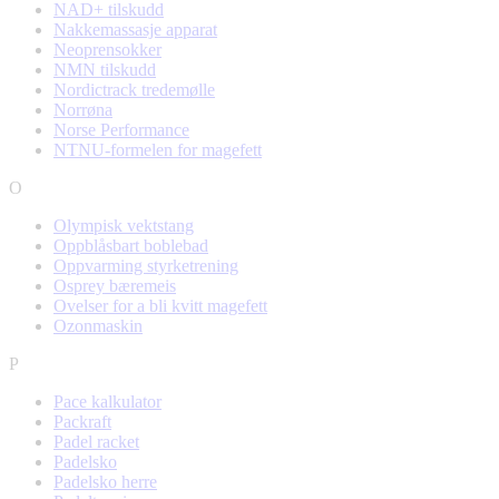
NAD+ tilskudd
Nakkemassasje apparat
Neoprensokker
NMN tilskudd
Nordictrack tredemølle
Norrøna
Norse Performance
NTNU-formelen for magefett
O
Olympisk vektstang
Oppblåsbart boblebad
Oppvarming styrketrening
Osprey bæremeis
Ovelser for a bli kvitt magefett
Ozonmaskin
P
Pace kalkulator
Packraft
Padel racket
Padelsko
Padelsko herre