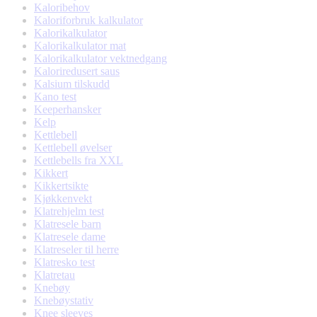
Kaloribehov
Kaloriforbruk kalkulator
Kalorikalkulator
Kalorikalkulator mat
Kalorikalkulator vektnedgang
Kaloriredusert saus
Kalsium tilskudd
Kano test
Keeperhansker
Kelp
Kettlebell
Kettlebell øvelser
Kettlebells fra XXL
Kikkert
Kikkertsikte
Kjøkkenvekt
Klatrehjelm test
Klatresele barn
Klatresele dame
Klatreseler til herre
Klatresko test
Klatretau
Knebøy
Knebøystativ
Knee sleeves