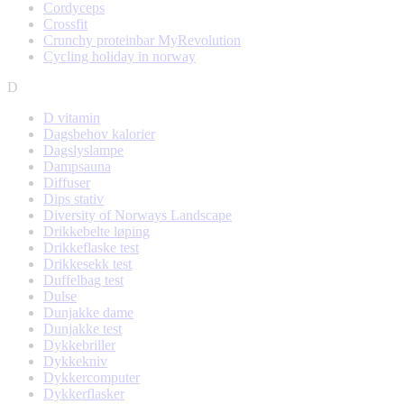
Cordyceps
Crossfit
Crunchy proteinbar MyRevolution
Cycling holiday in norway
D
D vitamin
Dagsbehov kalorier
Dagslyslampe
Dampsauna
Diffuser
Dips stativ
Diversity of Norways Landscape
Drikkebelte løping
Drikkeflaske test
Drikkesekk test
Duffelbag test
Dulse
Dunjakke dame
Dunjakke test
Dykkebriller
Dykkekniv
Dykkercomputer
Dykkerflasker