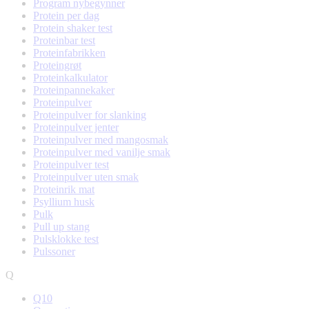
Program nybegynner
Protein per dag
Protein shaker test
Proteinbar test
Proteinfabrikken
Proteingrøt
Proteinkalkulator
Proteinpannekaker
Proteinpulver
Proteinpulver for slanking
Proteinpulver jenter
Proteinpulver med mangosmak
Proteinpulver med vanilje smak
Proteinpulver test
Proteinpulver uten smak
Proteinrik mat
Psyllium husk
Pulk
Pull up stang
Pulsklokke test
Pulssoner
Q
Q10