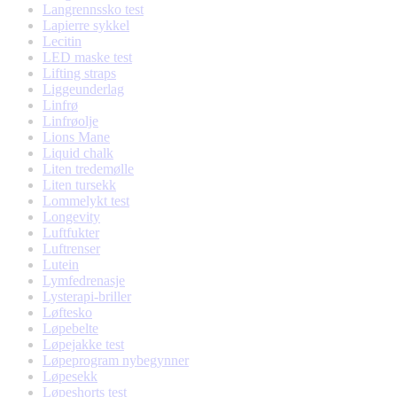
Langrennssko test
Lapierre sykkel
Lecitin
LED maske test
Lifting straps
Liggeunderlag
Linfrø
Linfrøolje
Lions Mane
Liquid chalk
Liten tredemølle
Liten tursekk
Lommelykt test
Longevity
Luftfukter
Luftrenser
Lutein
Lymfedrenasje
Lysterapi-briller
Løftesko
Løpebelte
Løpejakke test
Løpeprogram nybegynner
Løpesekk
Løpeshorts test