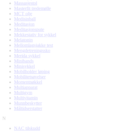
Massasjestol
Masterfit tredemølle
MCT olje
Medisinball
Meditasjon
Meditasjonspute
Mekkestativ for sykkel
Melatonin
Mellomlagsjakke test
Mengdetreningssko
Merida sykkel
Minibands
Minisykkel
Mobilholder løping
Mobilitetsøvelser
Momentnøkkel
Multiapparat
Multigym
Multivitamin
Munnbeskytter
Måltidserstatter
N
NAC tilskudd