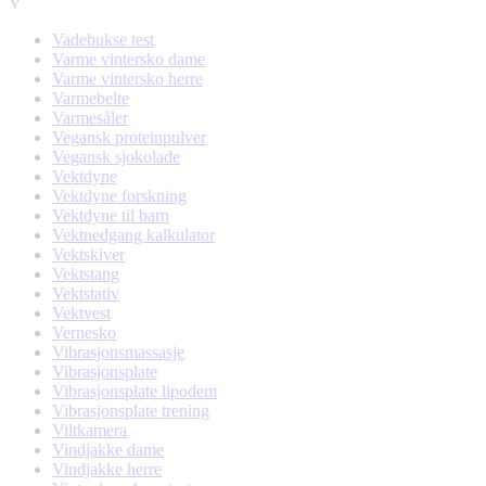
V
Vadebukse test
Varme vintersko dame
Varme vintersko herre
Varmebelte
Varmesåler
Vegansk proteinpulver
Vegansk sjokolade
Vektdyne
Vektdyne forskning
Vektdyne til barn
Vektnedgang kalkulator
Vektskiver
Vektstang
Vektstativ
Vektvest
Vernesko
Vibrasjonsmassasje
Vibrasjonsplate
Vibrasjonsplate lipodem
Vibrasjonsplate trening
Viltkamera
Vindjakke dame
Vindjakke herre