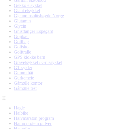
Garmin ekkolodd
Gekko elsykkel
Giant elsykkel
Gjennomsnittshøyde Norge
Glutamin
Glycin
Gnistfanger Espegard
Gojibær
Golfbag
Golfsko
Golftralle
GPS klokke barn
Gravelsykkel / Grussykkel
GT sykler
Gummibåt
Gurkemeie
Gåmølle kontor
Gåmølle test
H
Hagle
Haibike
Halvmaraton program
Hamp protein pulver
Hampfrø