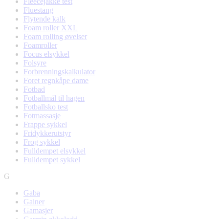
Fleecejakke test
Fluestang
Flytende kalk
Foam roller XXL
Foam rolling øvelser
Foamroller
Focus elsykkel
Folsyre
Forbrenningskalkulator
Foret regnkåpe dame
Fotbad
Fotballmål til hagen
Fotballsko test
Fotmassasje
Frappe sykkel
Fridykkerutstyr
Frog sykkel
Fulldempet elsykkel
Fulldempet sykkel
G
Gaba
Gainer
Gamasjer