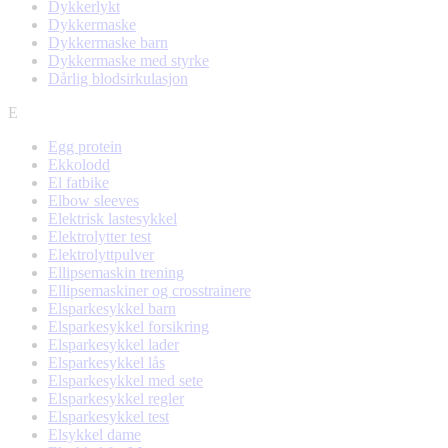
Dykkerlykt
Dykkermaske
Dykkermaske barn
Dykkermaske med styrke
Dårlig blodsirkulasjon
E
Egg protein
Ekkolodd
El fatbike
Elbow sleeves
Elektrisk lastesykkel
Elektrolytter test
Elektrolyttpulver
Ellipsemaskin trening
Ellipsemaskiner og crosstrainere
Elsparkesykkel barn
Elsparkesykkel forsikring
Elsparkesykkel lader
Elsparkesykkel lås
Elsparkesykkel med sete
Elsparkesykkel regler
Elsparkesykkel test
Elsykkel dame