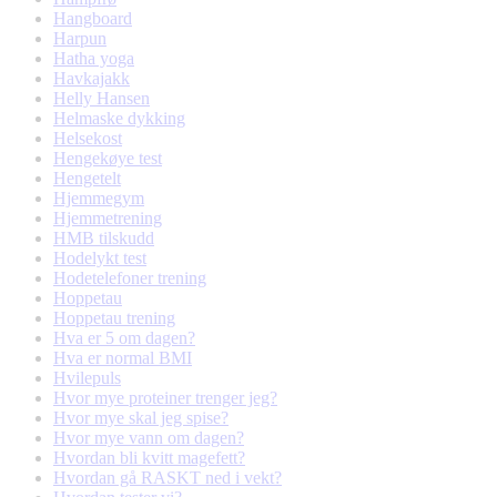
Hangboard
Harpun
Hatha yoga
Havkajakk
Helly Hansen
Helmaske dykking
Helsekost
Hengekøye test
Hengetelt
Hjemmegym
Hjemmetrening
HMB tilskudd
Hodelykt test
Hodetelefoner trening
Hoppetau
Hoppetau trening
Hva er 5 om dagen?
Hva er normal BMI
Hvilepuls
Hvor mye proteiner trenger jeg?
Hvor mye skal jeg spise?
Hvor mye vann om dagen?
Hvordan bli kvitt magefett?
Hvordan gå RASKT ned i vekt?