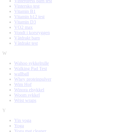
Vinterdress barn test
Vintersko test
Vitamin B1
Vitamin b12 test
Vitamin D3
VO2 max
Vondt i korsryggen
Våtdrakt barn
Våtdrakt test
W
Wahoo sykkelrulle
Walking Pad Test
wallball
Whey proteinpulver
Wim Hof
Winora elsykkel
Woom sykkel
Wrist wraps
Y
Yin yoga
Yoga
Yoga mat cleaner