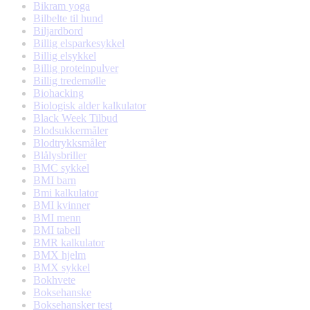
Bikram yoga
Bilbelte til hund
Biljardbord
Billig elsparkesykkel
Billig elsykkel
Billig proteinpulver
Billig tredemølle
Biohacking
Biologisk alder kalkulator
Black Week Tilbud
Blodsukkermåler
Blodtrykksmåler
Blålysbriller
BMC sykkel
BMI barn
Bmi kalkulator
BMI kvinner
BMI menn
BMI tabell
BMR kalkulator
BMX hjelm
BMX sykkel
Bokhvete
Boksehanske
Boksehansker test