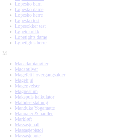
Løpesko barn
Løpesko dame
Løpesko herre
Løpesko test
Løpesokker test
Løpeteknikk
Løpetights dame
Løpetights herre
M
Macadamianøtter
Macapulver
Magefett i overgangsalder
Magehjul
Mageøvelser
Magnesium
Makspuls kalkulator
Maltidserstatning
Manduka Yogamatte
Manualer & hantler
Markløft
Massasjeball
Massasjepistol
Massasjepute