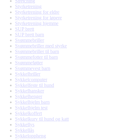
Stretching
Styrketrening
Styrketrening for eldre
Styrketrening for løpere
Styrketrening hjemme
SUP brett
SUP brett barn
Svømmebriller
Svømmebriller med styrke
Svømmebriller til barn
Svømmefotter til barn
Svømmeføtter
Svømmevest barn
Sykkelbriller
Sykkelcomputer
Sykkelfeste til hund
Sykkelhansker
Sykkelhenger
Sykkelhjelm barn
Sykkelhjelm test
Sykkelkoffert
Sykkelkurv til hund og katt
Sykkellys
Sykkellås
Sykkeloppheng