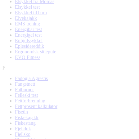
Elsykkel fra Momas
Elsykkel test
Elsykkel til barn
Elvekajakk
EMS trening
Energibar test
Energigel test
Enhjulssykkel
Eplesidereddik
Ergonomisk sittepute
EVO Fitness
F
Fadogia Agrestis
Fangstnett
Fatburner
Felleski test
Fettforbrenning
Fettprosent kalkulator
Fisetin
Fiskekajakk
Fiskestang
Fjellduk
Fjellsko