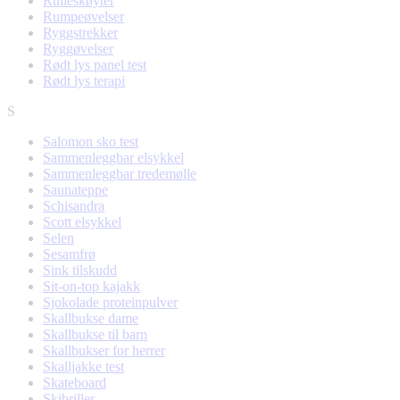
Rulleskøyter
Rumpeøvelser
Ryggstrekker
Ryggøvelser
Rødt lys panel test
Rødt lys terapi
S
Salomon sko test
Sammenleggbar elsykkel
Sammenleggbar tredemølle
Saunateppe
Schisandra
Scott elsykkel
Selen
Sesamfrø
Sink tilskudd
Sit-on-top kajakk
Sjokolade proteinpulver
Skallbukse dame
Skallbukse til barn
Skallbukser for herrer
Skalljakke test
Skateboard
Skibriller