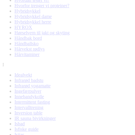
Hvordan tester vi?
Hvorfor trenger vi proteiner?
Hybridsykkel
Hybridsykkel dame
Hybridsykkel herre
HYROX
Hørselvern til jakt og skyting
Håndbak bord
Håndballsko
Hårvekst rødlys
Hårvitaminer
I
Idealvekt
Infrarød badstu
Infrarød yogamatte
Ingefærpulver
Innebandykolle
Intermittent fasting
Intervalltrening
Inversion table
IR sauna bivirkninger
Isbad
Isfiske guide
Isjias