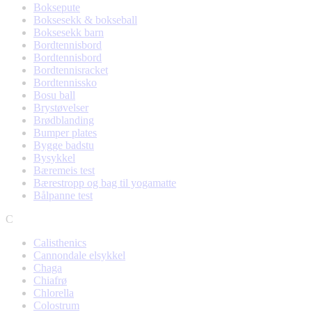
Boksepute
Boksesekk & bokseball
Boksesekk barn
Bordtennisbord
Bordtennisbord
Bordtennisracket
Bordtennissko
Bosu ball
Brystøvelser
Brødblanding
Bumper plates
Bygge badstu
Bysykkel
Bæremeis test
Bærestropp og bag til yogamatte
Bålpanne test
C
Calisthenics
Cannondale elsykkel
Chaga
Chiafrø
Chlorella
Colostrum