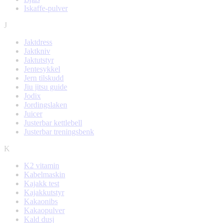
Iskaffe-pulver
J
Jaktdress
Jaktkniv
Jaktutstyr
Jentesykkel
Jern tilskudd
Jiu jitsu guide
Jodix
Jordingslaken
Juicer
Justerbar kettlebell
Justerbar treningsbenk
K
K2 vitamin
Kabelmaskin
Kajakk test
Kajakkutstyr
Kakaonibs
Kakaopulver
Kald dusj