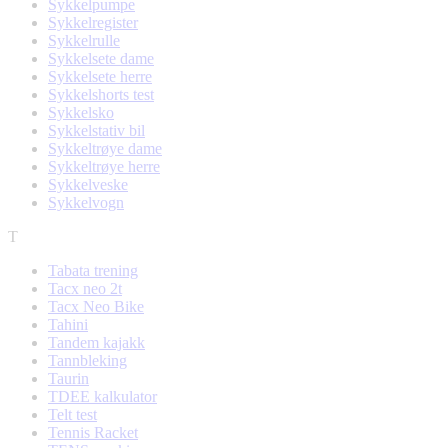
Sykkelpumpe
Sykkelregister
Sykkelrulle
Sykkelsete dame
Sykkelsete herre
Sykkelshorts test
Sykkelsko
Sykkelstativ bil
Sykkeltrøye dame
Sykkeltrøye herre
Sykkelveske
Sykkelvogn
T
Tabata trening
Tacx neo 2t
Tacx Neo Bike
Tahini
Tandem kajakk
Tannbleking
Taurin
TDEE kalkulator
Telt test
Tennis Racket