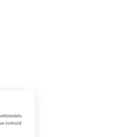
nettstedets
sse innhold