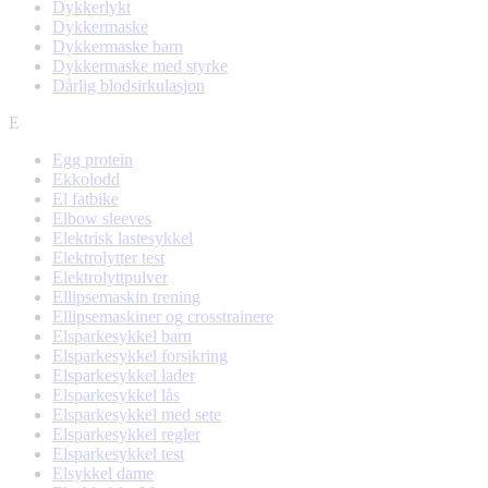
Dykkerlykt
Dykkermaske
Dykkermaske barn
Dykkermaske med styrke
Dårlig blodsirkulasjon
E
Egg protein
Ekkolodd
El fatbike
Elbow sleeves
Elektrisk lastesykkel
Elektrolytter test
Elektrolyttpulver
Ellipsemaskin trening
Ellipsemaskiner og crosstrainere
Elsparkesykkel barn
Elsparkesykkel forsikring
Elsparkesykkel lader
Elsparkesykkel lås
Elsparkesykkel med sete
Elsparkesykkel regler
Elsparkesykkel test
Elsykkel dame