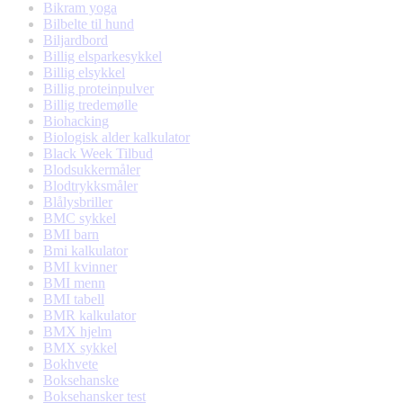
Bikram yoga
Bilbelte til hund
Biljardbord
Billig elsparkesykkel
Billig elsykkel
Billig proteinpulver
Billig tredemølle
Biohacking
Biologisk alder kalkulator
Black Week Tilbud
Blodsukkermåler
Blodtrykksmåler
Blålysbriller
BMC sykkel
BMI barn
Bmi kalkulator
BMI kvinner
BMI menn
BMI tabell
BMR kalkulator
BMX hjelm
BMX sykkel
Bokhvete
Boksehanske
Boksehansker test