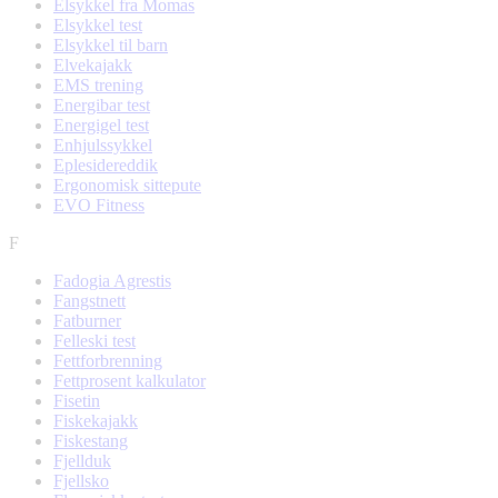
Elsykkel fra Momas
Elsykkel test
Elsykkel til barn
Elvekajakk
EMS trening
Energibar test
Energigel test
Enhjulssykkel
Eplesidereddik
Ergonomisk sittepute
EVO Fitness
F
Fadogia Agrestis
Fangstnett
Fatburner
Felleski test
Fettforbrenning
Fettprosent kalkulator
Fisetin
Fiskekajakk
Fiskestang
Fjellduk
Fjellsko