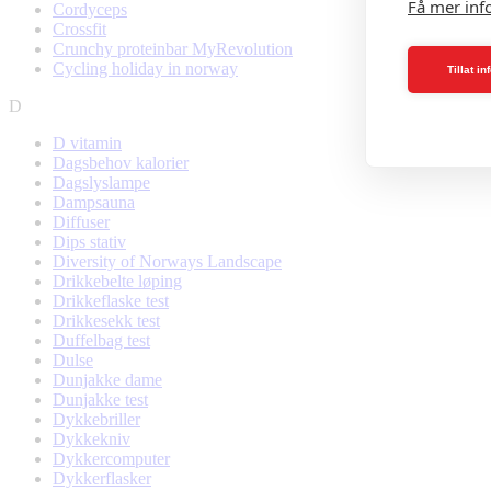
Få mer inf
Cordyceps
Crossfit
Crunchy proteinbar MyRevolution
Cycling holiday in norway
Tillat i
D
D vitamin
Dagsbehov kalorier
Dagslyslampe
Dampsauna
Diffuser
Dips stativ
Diversity of Norways Landscape
Drikkebelte løping
Drikkeflaske test
Drikkesekk test
Duffelbag test
Dulse
Dunjakke dame
Dunjakke test
Dykkebriller
Dykkekniv
Dykkercomputer
Dykkerflasker