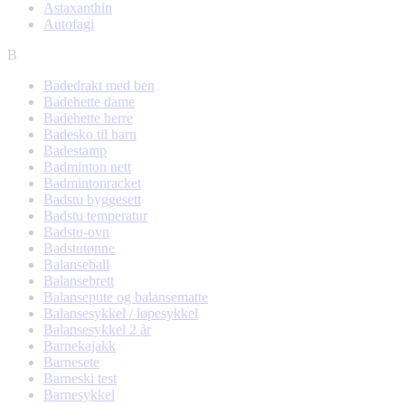
Astaxanthin
Autofagi
B
Badedrakt med ben
Badehette dame
Badehette herre
Badesko til barn
Badestamp
Badminton nett
Badmintonracket
Badstu byggesett
Badstu temperatur
Badstu-ovn
Badstutønne
Balanseball
Balansebrett
Balansepute og balansematte
Balansesykkel / løpesykkel
Balansesykkel 2 år
Barnekajakk
Barnesete
Barneski test
Barnesykkel