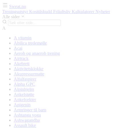
Sweat.no
Treningsutstyr
Kosttilskudd
Friluftsliv
Kalkulatorer
Nyheter
Alle sider
A
A vitamin
Abilica tredemølle
Acai
Aerob og anaerob trening
Airtrack
Akebrett
Aktivitetsklokke
Akupressurmatte
Alfalfaspirer
Alpha GPC
Alpinhjelm
Ankelstøtte
Ankelvekter
Apigenin
Armringer til barn
Ashtanga yoga
Ashwagandha
Assault bike