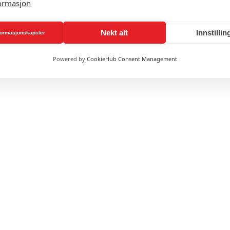
ormasjon
Nekt alt
Innstillin
nformasjonskapsler
Powered by
CookieHub Consent Management