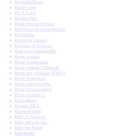
Basketballkurv
Battle rope
BCAA test
Beinøvelser
Bekkenbunnstrening
Bellyboat og pontongbåter
Benkpress
Benpress maskin
Bergans of Norway
Best i test slankepiller
Beste kreatin
Beste magnesium
Beste omega 3 tilskudd
Beste pre workout (PWO)
Beste proteinbar
Beste treningsbelte
Beste treningstights
Beste vitamin C
Beta-alanin
Betaine HCL
Bicepsøvelser
Bike in Norway
Bike norway faq
Bike the fjords
Bikefinder