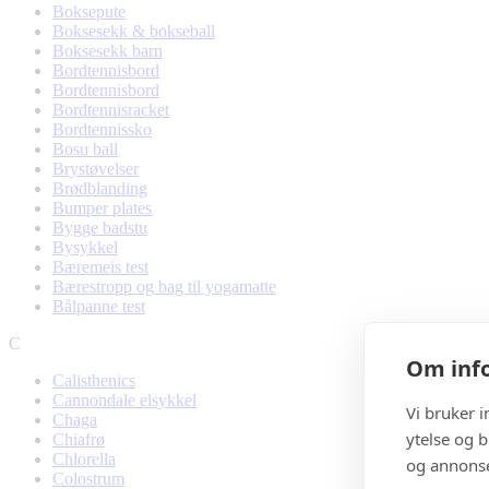
Boksepute
Boksesekk & bokseball
Boksesekk barn
Bordtennisbord
Bordtennisbord
Bordtennisracket
Bordtennissko
Bosu ball
Brystøvelser
Brødblanding
Bumper plates
Bygge badstu
Bysykkel
Bæremeis test
Bærestropp og bag til yogamatte
Bålpanne test
C
Om info
Calisthenics
Cannondale elsykkel
Vi bruker 
Chaga
ytelse og b
Chiafrø
Chlorella
og annonse
Colostrum