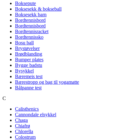
Boksepute
Boksesekk & bokseball
Boksesekk barn
Bordtennisbord
Bordtennisbord
Bordtennisracket
Bordtennissko
Bosu ball
Brystøvelser
Brødblanding
Bumper plates
Bygge badstu
Bysykkel
Bæremeis test
Bærestropp og bag til yogamatte
Bålpanne test
C
Calisthenics
Cannondale elsykkel
Chaga
Chiafrø
Chlorella
Colostrum