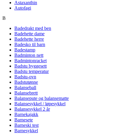
Astaxanthin
Autofagi
B
Badedrakt med ben
Badehette dame
Badehette herre
Badesko til barn
Badestamp
Badminton nett
Badmintonracket
Badstu byggesett
Badstu temperatur
Badstu-ovn
Badstutønne
Balanseball
Balansebrett
Balansepute og balansematte
Balansesykkel / løpesykkel
Balansesykkel 2 år
Barnekajakk
Barnesete
Barneski test
Barnesykkel