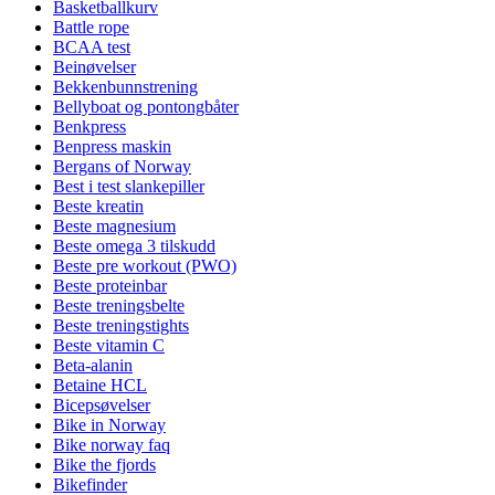
Basketballkurv
Battle rope
BCAA test
Beinøvelser
Bekkenbunnstrening
Bellyboat og pontongbåter
Benkpress
Benpress maskin
Bergans of Norway
Best i test slankepiller
Beste kreatin
Beste magnesium
Beste omega 3 tilskudd
Beste pre workout (PWO)
Beste proteinbar
Beste treningsbelte
Beste treningstights
Beste vitamin C
Beta-alanin
Betaine HCL
Bicepsøvelser
Bike in Norway
Bike norway faq
Bike the fjords
Bikefinder