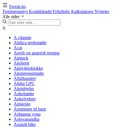
Sweat.no
Treningsutstyr
Kosttilskudd
Friluftsliv
Kalkulatorer
Nyheter
Alle sider
A
A vitamin
Abilica tredemølle
Acai
Aerob og anaerob trening
Airtrack
Akebrett
Aktivitetsklokke
Akupressurmatte
Alfalfaspirer
Alpha GPC
Alpinhjelm
Ankelstøtte
Ankelvekter
Apigenin
Armringer til barn
Ashtanga yoga
Ashwagandha
Assault bike