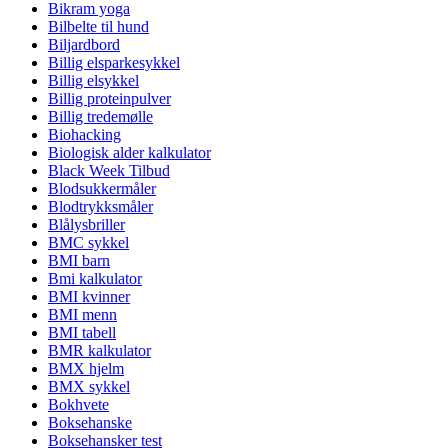
Bikram yoga
Bilbelte til hund
Biljardbord
Billig elsparkesykkel
Billig elsykkel
Billig proteinpulver
Billig tredemølle
Biohacking
Biologisk alder kalkulator
Black Week Tilbud
Blodsukkermåler
Blodtrykksmåler
Blålysbriller
BMC sykkel
BMI barn
Bmi kalkulator
BMI kvinner
BMI menn
BMI tabell
BMR kalkulator
BMX hjelm
BMX sykkel
Bokhvete
Boksehanske
Boksehansker test