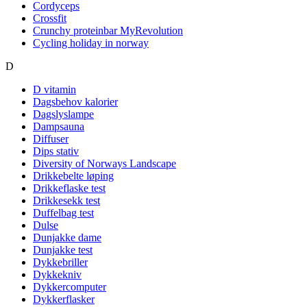
Cordyceps
Crossfit
Crunchy proteinbar MyRevolution
Cycling holiday in norway
D
D vitamin
Dagsbehov kalorier
Dagslyslampe
Dampsauna
Diffuser
Dips stativ
Diversity of Norways Landscape
Drikkebelte løping
Drikkeflaske test
Drikkesekk test
Duffelbag test
Dulse
Dunjakke dame
Dunjakke test
Dykkebriller
Dykkekniv
Dykkercomputer
Dykkerflasker