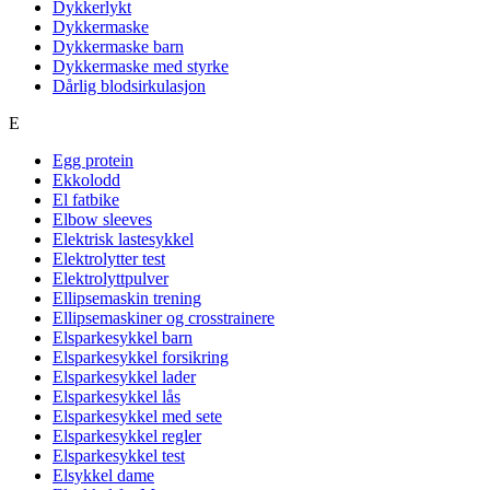
Dykkerlykt
Dykkermaske
Dykkermaske barn
Dykkermaske med styrke
Dårlig blodsirkulasjon
E
Egg protein
Ekkolodd
El fatbike
Elbow sleeves
Elektrisk lastesykkel
Elektrolytter test
Elektrolyttpulver
Ellipsemaskin trening
Ellipsemaskiner og crosstrainere
Elsparkesykkel barn
Elsparkesykkel forsikring
Elsparkesykkel lader
Elsparkesykkel lås
Elsparkesykkel med sete
Elsparkesykkel regler
Elsparkesykkel test
Elsykkel dame