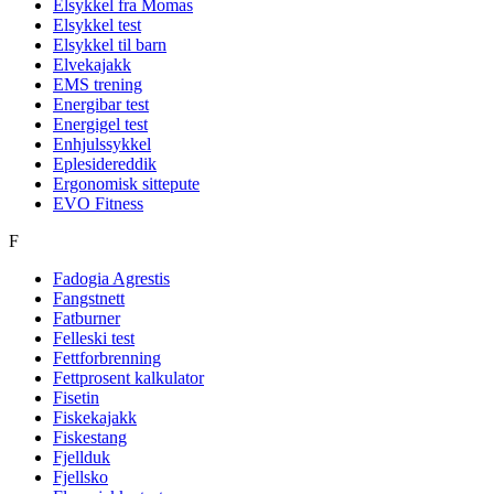
Elsykkel fra Momas
Elsykkel test
Elsykkel til barn
Elvekajakk
EMS trening
Energibar test
Energigel test
Enhjulssykkel
Eplesidereddik
Ergonomisk sittepute
EVO Fitness
F
Fadogia Agrestis
Fangstnett
Fatburner
Felleski test
Fettforbrenning
Fettprosent kalkulator
Fisetin
Fiskekajakk
Fiskestang
Fjellduk
Fjellsko