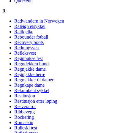
Quercetin
R
Radwandern in Norwegen
Raleigh elsykkel
Rattkjelke
Rebounder fotball
Recovery boots
Redningsvest
Refleksvest
Regnbukse test
Regndekken hund
Regnjakke dame
Regnjakke herre
Regnjakker til damer
Regnkape dame
Rekumbent sykkel
Restitusjon
Restitusjon etter løping
Resveratrol
Ribbevegg
Rockering
Romaskin
Rulleski test