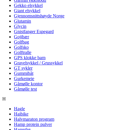
Garmin ekkolodd
Gekko elsykkel
Giant elsykkel
Gjennomsnittshøyde Norge
Glutamin
Glycin
Gnistfanger Espegard
Gojibær
Golfbag
Golfsko
Golftralle
GPS klokke barn
Gravelsykkel / Grussykkel
GT sykler
Gummibåt
Gurkemeie
Gåmølle kontor
Gåmølle test
H
Hagle
Haibike
Halvmaraton program
Hamp protein pulver
Hampfrø