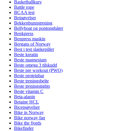
Basketballkurv
Battle rope
BCAA test
Beinøvelser
Bekkenbunnstrening
Bellyboat og pontongbåter
Benkpress
Benpress maskin
Bergans of Norway
Best i test slankepiller
Beste kreatin
Beste magnesium
Beste omega 3 tilskudd
Beste pre workout (PWO)
Beste proteinbar
Beste treningsbelte
Beste treningstights
Beste vitamin C
Beta-alanin
Betaine HCL
Bicepsøvelser
Bike in Norway
Bike norway faq
Bike the fjords
Bikefinder