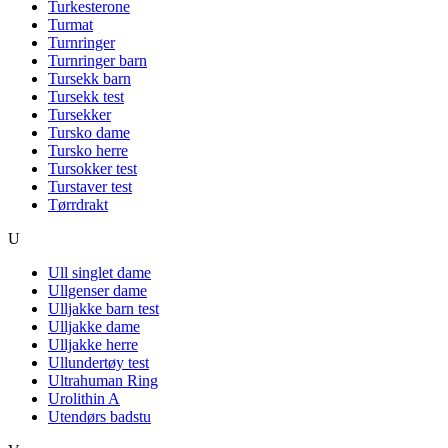
Turkesterone
Turmat
Turnringer
Turnringer barn
Tursekk barn
Tursekk test
Tursekker
Tursko dame
Tursko herre
Tursokker test
Turstaver test
Tørrdrakt
U
Ull singlet dame
Ullgenser dame
Ulljakke barn test
Ulljakke dame
Ulljakke herre
Ullundertøy test
Ultrahuman Ring
Urolithin A
Utendørs badstu