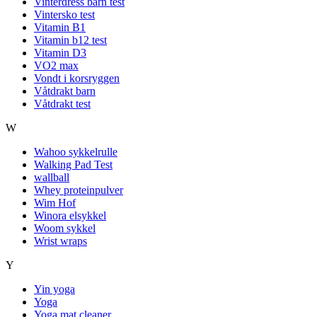
Vinterdress barn test
Vintersko test
Vitamin B1
Vitamin b12 test
Vitamin D3
VO2 max
Vondt i korsryggen
Våtdrakt barn
Våtdrakt test
W
Wahoo sykkelrulle
Walking Pad Test
wallball
Whey proteinpulver
Wim Hof
Winora elsykkel
Woom sykkel
Wrist wraps
Y
Yin yoga
Yoga
Yoga mat cleaner