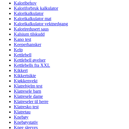
Kaloribehov
Kaloriforbruk kalkulator
Kalorikalkulator
Kalorikalkulator mat
Kalorikalkulator vektnedgang
Kaloriredusert saus
Kalsium tilskudd
Kano test
Keeperhansker
Kelp
Kettlebell
Kettlebell øvelser
Kettlebells fra XXL
Kikkert
Kikkertsikte
Kjøkkenvekt
Klatrehjelm test
Klatresele barn
Klatresele dame
Klatreseler til herre
Klatresko test
Klatretau
Knebøy
Knebøystativ
Knee sleeves