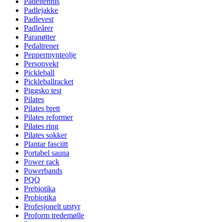
Padeltennis
Padlejakke
Padlevest
Padleårer
Paranøtter
Pedaltrener
Peppermynteolje
Personvekt
Pickleball
Pickleballracket
Piggsko test
Pilates
Pilates brett
Pilates reformer
Pilates ring
Pilates sokker
Plantar fasciitt
Portabel sauna
Power rack
Powerbands
PQQ
Prebiotika
Probiotika
Profesjonelt utstyr
Proform tredemølle