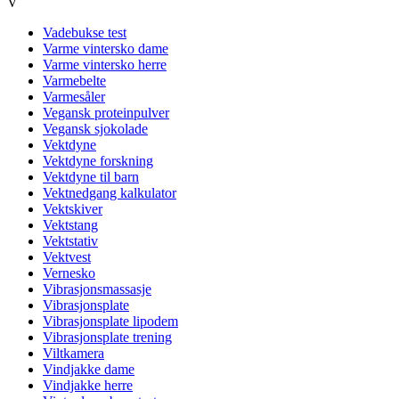
V
Vadebukse test
Varme vintersko dame
Varme vintersko herre
Varmebelte
Varmesåler
Vegansk proteinpulver
Vegansk sjokolade
Vektdyne
Vektdyne forskning
Vektdyne til barn
Vektnedgang kalkulator
Vektskiver
Vektstang
Vektstativ
Vektvest
Vernesko
Vibrasjonsmassasje
Vibrasjonsplate
Vibrasjonsplate lipodem
Vibrasjonsplate trening
Viltkamera
Vindjakke dame
Vindjakke herre