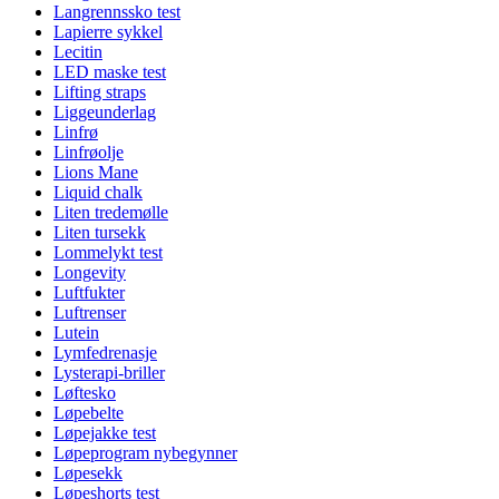
Langrennssko test
Lapierre sykkel
Lecitin
LED maske test
Lifting straps
Liggeunderlag
Linfrø
Linfrøolje
Lions Mane
Liquid chalk
Liten tredemølle
Liten tursekk
Lommelykt test
Longevity
Luftfukter
Luftrenser
Lutein
Lymfedrenasje
Lysterapi-briller
Løftesko
Løpebelte
Løpejakke test
Løpeprogram nybegynner
Løpesekk
Løpeshorts test