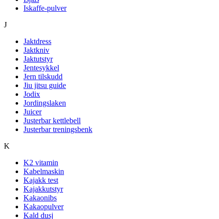
Iskaffe-pulver
J
Jaktdress
Jaktkniv
Jaktutstyr
Jentesykkel
Jern tilskudd
Jiu jitsu guide
Jodix
Jordingslaken
Juicer
Justerbar kettlebell
Justerbar treningsbenk
K
K2 vitamin
Kabelmaskin
Kajakk test
Kajakkutstyr
Kakaonibs
Kakaopulver
Kald dusj