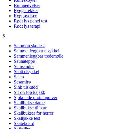
Rulleskøyter
Rumpeøvelser
Ryggstrekker
Ryggøvelser
Rødt lys panel test
Rødt lys terapi
S
Salomon sko test
Sammenleggbar elsykkel
Sammenleggbar tredemølle
Saunateppe
Schisandra
Scott elsykkel
Selen
Sesamfrø
Sink tilskudd
Sit-on-top kajakk
Sjokolade proteinpulver
Skallbukse dame
Skallbukse til barn
Skallbukser for herrer
Skalljakke test
Skateboard
Skibriller