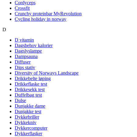
Cordyceps
Crossfit
Crunchy proteinbar MyRevolution
Cycling holiday in norway
D
D vitamin
Dagsbehov kalorier
Dagslyslampe
Dampsauna
Diffuser
Dips stativ
Diversity of Norways Landscape
Drikkebelte løping
Drikkeflaske test
Drikkesekk test
Duffelbag test
Dulse
Dunjakke dame
Dunjakke test
Dykkebriller
Dykkekniv
Dykkercomputer
Dykkerflasker