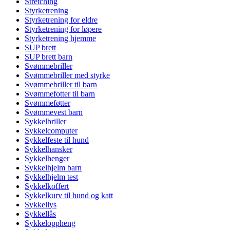
Stretching
Styrketrening
Styrketrening for eldre
Styrketrening for løpere
Styrketrening hjemme
SUP brett
SUP brett barn
Svømmebriller
Svømmebriller med styrke
Svømmebriller til barn
Svømmefotter til barn
Svømmeføtter
Svømmevest barn
Sykkelbriller
Sykkelcomputer
Sykkelfeste til hund
Sykkelhansker
Sykkelhenger
Sykkelhjelm barn
Sykkelhjelm test
Sykkelkoffert
Sykkelkurv til hund og katt
Sykkellys
Sykkellås
Sykkeloppheng