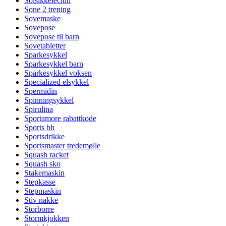
Solsikkelecitin
Sone 2 trening
Sovemaske
Sovepose
Sovepose til barn
Sovetabletter
Sparkesykkel
Sparkesykkel barn
Sparkesykkel voksen
Specialized elsykkel
Spermidin
Spinningsykkel
Spirulina
Sportamore rabattkode
Sports bh
Sportsdrikke
Sportsmaster tredemølle
Squash racket
Squash sko
Stakemaskin
Stepkasse
Stepmaskin
Stiv nakke
Storborre
Stormkjokken