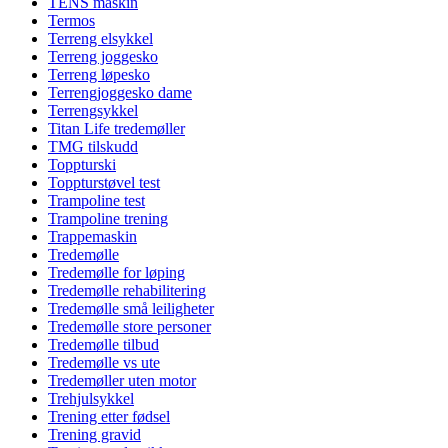
TENS maskin
Termos
Terreng elsykkel
Terreng joggesko
Terreng løpesko
Terrengjoggesko dame
Terrengsykkel
Titan Life tredemøller
TMG tilskudd
Toppturski
Toppturstøvel test
Trampoline test
Trampoline trening
Trappemaskin
Tredemølle
Tredemølle for løping
Tredemølle rehabilitering
Tredemølle små leiligheter
Tredemølle store personer
Tredemølle tilbud
Tredemølle vs ute
Tredemøller uten motor
Trehjulsykkel
Trening etter fødsel
Trening gravid