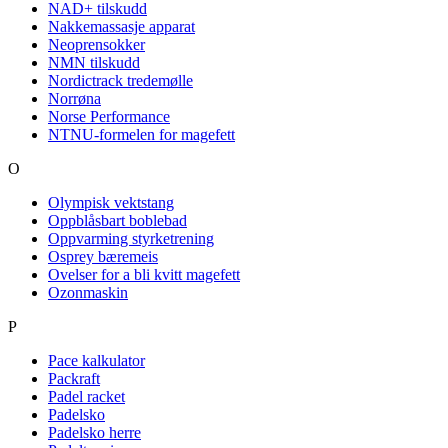
NAD+ tilskudd
Nakkemassasje apparat
Neoprensokker
NMN tilskudd
Nordictrack tredemølle
Norrøna
Norse Performance
NTNU-formelen for magefett
O
Olympisk vektstang
Oppblåsbart boblebad
Oppvarming styrketrening
Osprey bæremeis
Ovelser for a bli kvitt magefett
Ozonmaskin
P
Pace kalkulator
Packraft
Padel racket
Padelsko
Padelsko herre