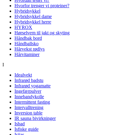
Hvordan tester vi?
Hvorfor trenger vi proteiner?
Hybridsykkel
Hybridsykkel dame
Hybridsykkel herre
HYROX
Hørselvern til jakt og skyting
Håndbak bord
Håndballsko
Hårvekst rødlys
Hårvitaminer
I
Idealvekt
Infrarød badstu
Infrarød yogamatte
Ingefærpulver
Innebandykolle
Intermittent fasting
Intervalltrening
Inversion table
IR sauna bivirkninger
Isbad
Isfiske guide
Isjias