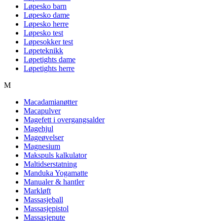
Løpesko barn
Løpesko dame
Løpesko herre
Løpesko test
Løpesokker test
Løpeteknikk
Løpetights dame
Løpetights herre
M
Macadamianøtter
Macapulver
Magefett i overgangsalder
Magehjul
Mageøvelser
Magnesium
Makspuls kalkulator
Maltidserstatning
Manduka Yogamatte
Manualer & hantler
Markløft
Massasjeball
Massasjepistol
Massasjepute