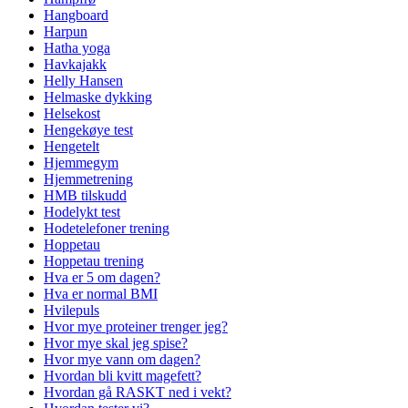
Hangboard
Harpun
Hatha yoga
Havkajakk
Helly Hansen
Helmaske dykking
Helsekost
Hengekøye test
Hengetelt
Hjemmegym
Hjemmetrening
HMB tilskudd
Hodelykt test
Hodetelefoner trening
Hoppetau
Hoppetau trening
Hva er 5 om dagen?
Hva er normal BMI
Hvilepuls
Hvor mye proteiner trenger jeg?
Hvor mye skal jeg spise?
Hvor mye vann om dagen?
Hvordan bli kvitt magefett?
Hvordan gå RASKT ned i vekt?