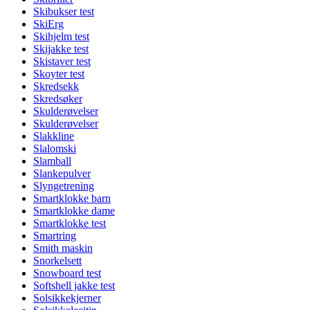
Skibukser test
SkiErg
Skihjelm test
Skijakke test
Skistaver test
Skoyter test
Skredsekk
Skredsøker
Skulderøvelser
Skulderøvelser
Slakkline
Slalomski
Slamball
Slankepulver
Slyngetrening
Smartklokke barn
Smartklokke dame
Smartklokke test
Smartring
Smith maskin
Snorkelsett
Snowboard test
Softshell jakke test
Solsikkekjerner