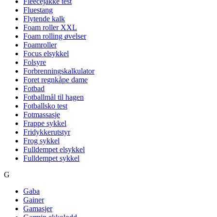
Fleecejakke test
Fluestang
Flytende kalk
Foam roller XXL
Foam rolling øvelser
Foamroller
Focus elsykkel
Folsyre
Forbrenningskalkulator
Foret regnkåpe dame
Fotbad
Fotballmål til hagen
Fotballsko test
Fotmassasje
Frappe sykkel
Fridykkerutstyr
Frog sykkel
Fulldempet elsykkel
Fulldempet sykkel
G
Gaba
Gainer
Gamasjer