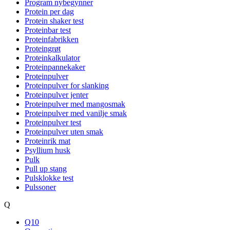
Program nybegynner
Protein per dag
Protein shaker test
Proteinbar test
Proteinfabrikken
Proteingrøt
Proteinkalkulator
Proteinpannekaker
Proteinpulver
Proteinpulver for slanking
Proteinpulver jenter
Proteinpulver med mangosmak
Proteinpulver med vanilje smak
Proteinpulver test
Proteinpulver uten smak
Proteinrik mat
Psyllium husk
Pulk
Pull up stang
Pulsklokke test
Pulssoner
Q
Q10