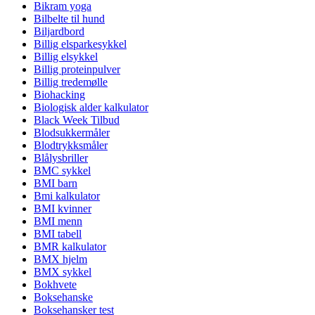
Bikram yoga
Bilbelte til hund
Biljardbord
Billig elsparkesykkel
Billig elsykkel
Billig proteinpulver
Billig tredemølle
Biohacking
Biologisk alder kalkulator
Black Week Tilbud
Blodsukkermåler
Blodtrykksmåler
Blålysbriller
BMC sykkel
BMI barn
Bmi kalkulator
BMI kvinner
BMI menn
BMI tabell
BMR kalkulator
BMX hjelm
BMX sykkel
Bokhvete
Boksehanske
Boksehansker test