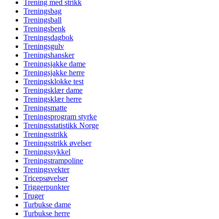
Trening med strikk
Treningsbag
Treningsball
Treningsbenk
Treningsdagbok
Treningsgulv
Treningshansker
Treningsjakke dame
Treningsjakke herre
Treningsklokke test
Treningsklær dame
Treningsklær herre
Treningsmatte
Treningsprogram styrke
Treningsstatistikk Norge
Treningsstrikk
Treningsstrikk øvelser
Treningssykkel
Treningstrampoline
Treningsvekter
Tricepsøvelser
Triggerpunkter
Truger
Turbukse dame
Turbukse herre