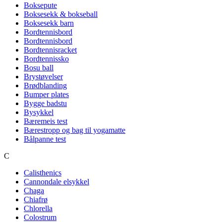
Boksepute
Boksesekk & bokseball
Boksesekk barn
Bordtennisbord
Bordtennisbord
Bordtennisracket
Bordtennissko
Bosu ball
Brystøvelser
Brødblanding
Bumper plates
Bygge badstu
Bysykkel
Bæremeis test
Bærestropp og bag til yogamatte
Bålpanne test
C
Calisthenics
Cannondale elsykkel
Chaga
Chiafrø
Chlorella
Colostrum