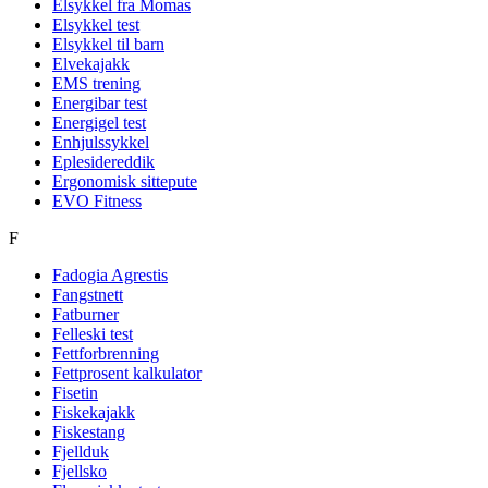
Elsykkel fra Momas
Elsykkel test
Elsykkel til barn
Elvekajakk
EMS trening
Energibar test
Energigel test
Enhjulssykkel
Eplesidereddik
Ergonomisk sittepute
EVO Fitness
F
Fadogia Agrestis
Fangstnett
Fatburner
Felleski test
Fettforbrenning
Fettprosent kalkulator
Fisetin
Fiskekajakk
Fiskestang
Fjellduk
Fjellsko