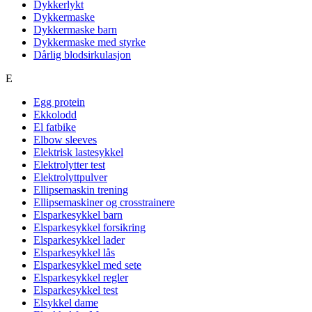
Dykkerlykt
Dykkermaske
Dykkermaske barn
Dykkermaske med styrke
Dårlig blodsirkulasjon
E
Egg protein
Ekkolodd
El fatbike
Elbow sleeves
Elektrisk lastesykkel
Elektrolytter test
Elektrolyttpulver
Ellipsemaskin trening
Ellipsemaskiner og crosstrainere
Elsparkesykkel barn
Elsparkesykkel forsikring
Elsparkesykkel lader
Elsparkesykkel lås
Elsparkesykkel med sete
Elsparkesykkel regler
Elsparkesykkel test
Elsykkel dame