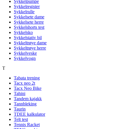
Sykkelpumpe
Sykkelregister
Sykkelrulle
Sykkelsete dame
Sykkelsete herre
Sykkelshorts test
Sykkelsko
Sykkelstativ bil
Sykkeltrøye dame
Sykkeltrøye herre
Sykkelveske
Sykkelvogn
T
Tabata trening
Tacx neo 2t
Tacx Neo Bike
Tahini
Tandem kajakk
Tannbleking
Taurin
TDEE kalkulator
Telt test
Tennis Racket