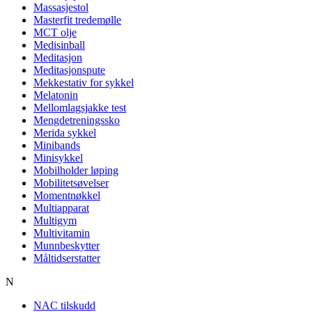
Massasjestol
Masterfit tredemølle
MCT olje
Medisinball
Meditasjon
Meditasjonspute
Mekkestativ for sykkel
Melatonin
Mellomlagsjakke test
Mengdetreningssko
Merida sykkel
Minibands
Minisykkel
Mobilholder løping
Mobilitetsøvelser
Momentnøkkel
Multiapparat
Multigym
Multivitamin
Munnbeskytter
Måltidserstatter
N
NAC tilskudd