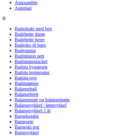
Astaxanthin
Autofagi
B
Badedrakt med ben
Badehette dame
Badehette herre
Badesko til barn
Badestamp
Badminton nett
Badmintonracket
Badstu byggesett
Badstu temperatur
Badstu-ovn
Badstutønne
Balanseball
Balansebrett
Balansepute og balansematte
Balansesykkel / løpesykkel
Balansesykkel 2 år
Barnekajakk
Barnesete
Barneski test
Barnesykkel