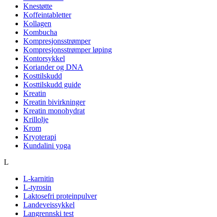
Knestøtte
Koffeintabletter
Kollagen
Kombucha
Kompresjonsstrømper
Kompresjonsstrømper løping
Kontorsykkel
Koriander og DNA
Kosttilskudd
Kosttilskudd guide
Kreatin
Kreatin bivirkninger
Kreatin monohydrat
Krillolje
Krom
Kryoterapi
Kundalini yoga
L
L-karnitin
L-tyrosin
Laktosefri proteinpulver
Landeveissykkel
Langrennski test