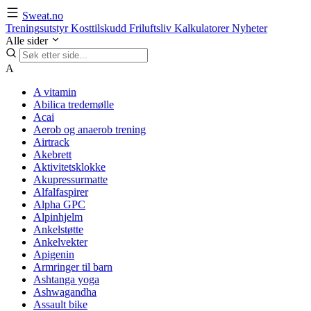
Sweat.no
Treningsutstyr
Kosttilskudd
Friluftsliv
Kalkulatorer
Nyheter
Alle sider
A
A vitamin
Abilica tredemølle
Acai
Aerob og anaerob trening
Airtrack
Akebrett
Aktivitetsklokke
Akupressurmatte
Alfalfaspirer
Alpha GPC
Alpinhjelm
Ankelstøtte
Ankelvekter
Apigenin
Armringer til barn
Ashtanga yoga
Ashwagandha
Assault bike