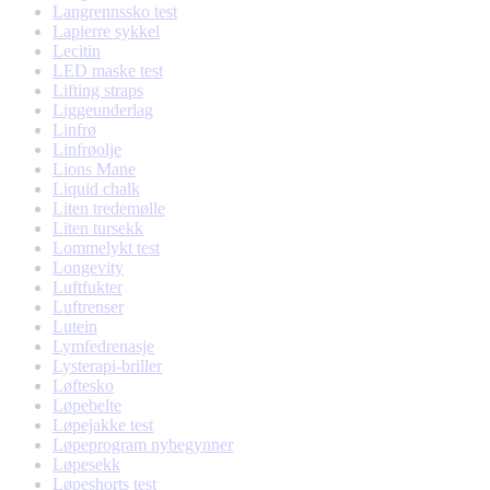
Langrennssko test
Lapierre sykkel
Lecitin
LED maske test
Lifting straps
Liggeunderlag
Linfrø
Linfrøolje
Lions Mane
Liquid chalk
Liten tredemølle
Liten tursekk
Lommelykt test
Longevity
Luftfukter
Luftrenser
Lutein
Lymfedrenasje
Lysterapi-briller
Løftesko
Løpebelte
Løpejakke test
Løpeprogram nybegynner
Løpesekk
Løpeshorts test