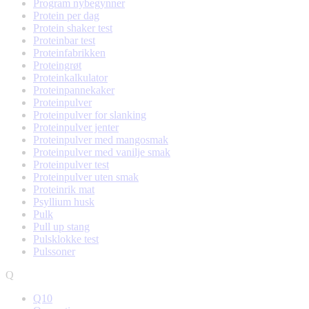
Program nybegynner
Protein per dag
Protein shaker test
Proteinbar test
Proteinfabrikken
Proteingrøt
Proteinkalkulator
Proteinpannekaker
Proteinpulver
Proteinpulver for slanking
Proteinpulver jenter
Proteinpulver med mangosmak
Proteinpulver med vanilje smak
Proteinpulver test
Proteinpulver uten smak
Proteinrik mat
Psyllium husk
Pulk
Pull up stang
Pulsklokke test
Pulssoner
Q
Q10