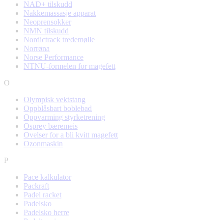
NAD+ tilskudd
Nakkemassasje apparat
Neoprensokker
NMN tilskudd
Nordictrack tredemølle
Norrøna
Norse Performance
NTNU-formelen for magefett
O
Olympisk vektstang
Oppblåsbart boblebad
Oppvarming styrketrening
Osprey bæremeis
Ovelser for a bli kvitt magefett
Ozonmaskin
P
Pace kalkulator
Packraft
Padel racket
Padelsko
Padelsko herre