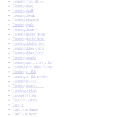
Trening med strikk
Treningsbag
Treningsball
Treningsbenk
Treningsdagbok
Treningsgulv
Treningshansker
Treningsjakke dame
Treningsjakke herre
Treningsklokke test
Treningsklær dame
Treningsklær herre
Treningsmatte
Treningsprogram styrke
Treningsstatistikk Norge
Treningsstrikk
Treningsstrikk øvelser
Treningssykkel
Treningstrampoline
Treningsvekter
Tricepsøvelser
Triggerpunkter
Truger
Turbukse dame
Turbukse herre