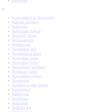
Quercetin
R
Radwandern in Norwegen
Raleigh elsykkel
Rattkjelke
Rebounder fotball
Recovery boots
Redningsvest
Refleksvest
Regnbukse test
Regndekken hund
Regnjakke dame
Regnjakke herre
Regnjakker til damer
Regnkape dame
Rekumbent sykkel
Restitusjon
Restitusjon etter løping
Resveratrol
Ribbevegg
Rockering
Romaskin
Rulleski test