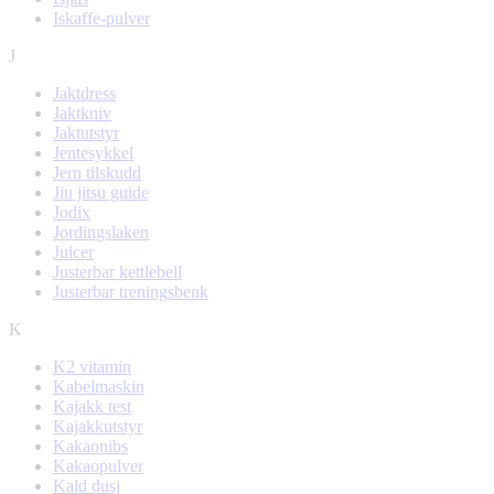
Iskaffe-pulver
J
Jaktdress
Jaktkniv
Jaktutstyr
Jentesykkel
Jern tilskudd
Jiu jitsu guide
Jodix
Jordingslaken
Juicer
Justerbar kettlebell
Justerbar treningsbenk
K
K2 vitamin
Kabelmaskin
Kajakk test
Kajakkutstyr
Kakaonibs
Kakaopulver
Kald dusj