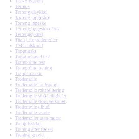
TENS maskin
Termos
Terreng elsykkel
Terreng joggesko
Terreng løpesko
Terrengjoggesko dame
Terrengsykkel
Titan Life tredemøller
TMG tilskudd
Toppturski
Toppturstøvel test
Trampoline test
Trampoline trening
Trappemaskin
Tredemølle
Tredemølle for løping
Tredemølle rehabilitering
Tredemølle små leiligheter
Tredemølle store personer
Tredemølle tilbud
Tredemølle vs ute
Tredemøller uten motor
Trehjulsykkel
Trening etter fødsel
Trening gravid