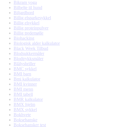
Bikram yoga
Bilbelte til hund
Biljardbord
Billig elsparkesykkel
Billig elsykkel
Billig proteinpulver
Billig tredemølle
Biohacking
Biologisk alder kalkulator
Black Week Tilbud
Blodsukkermåler
Blodtrykksmåler
Blålysbriller
BMC sykkel
BMI barn
Bmi kalkulator
BMI kvinner
BMI menn
BMI tabell
BMR kalkulator
BMX hjelm
BMX sykkel
Bokhvete
Boksehanske
Boksehansker test