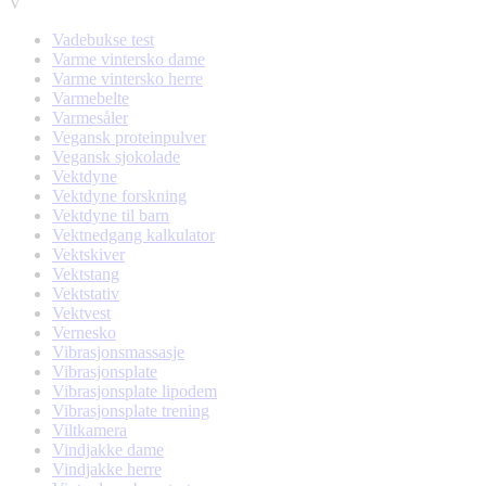
V
Vadebukse test
Varme vintersko dame
Varme vintersko herre
Varmebelte
Varmesåler
Vegansk proteinpulver
Vegansk sjokolade
Vektdyne
Vektdyne forskning
Vektdyne til barn
Vektnedgang kalkulator
Vektskiver
Vektstang
Vektstativ
Vektvest
Vernesko
Vibrasjonsmassasje
Vibrasjonsplate
Vibrasjonsplate lipodem
Vibrasjonsplate trening
Viltkamera
Vindjakke dame
Vindjakke herre