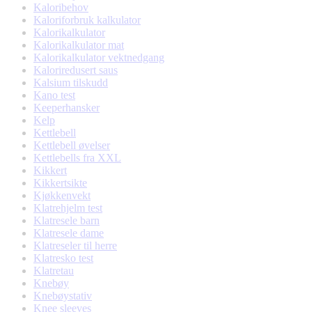
Kaloribehov
Kaloriforbruk kalkulator
Kalorikalkulator
Kalorikalkulator mat
Kalorikalkulator vektnedgang
Kaloriredusert saus
Kalsium tilskudd
Kano test
Keeperhansker
Kelp
Kettlebell
Kettlebell øvelser
Kettlebells fra XXL
Kikkert
Kikkertsikte
Kjøkkenvekt
Klatrehjelm test
Klatresele barn
Klatresele dame
Klatreseler til herre
Klatresko test
Klatretau
Knebøy
Knebøystativ
Knee sleeves