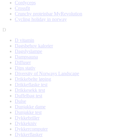
Cordyceps
Crossfit
Crunchy proteinbar MyRevolution
Cycling holiday in norway
D
D vitamin
Dagsbehov kalorier
Dagslyslampe
Dampsauna
Diffuser
Dips stativ
Diversity of Norways Landscape
Drikkebelte løping
Drikkeflaske test
Drikkesekk test
Duffelbag test
Dulse
Dunjakke dame
Dunjakke test
Dykkebriller
Dykkekniv
Dykkercomputer
Dykkerflasker