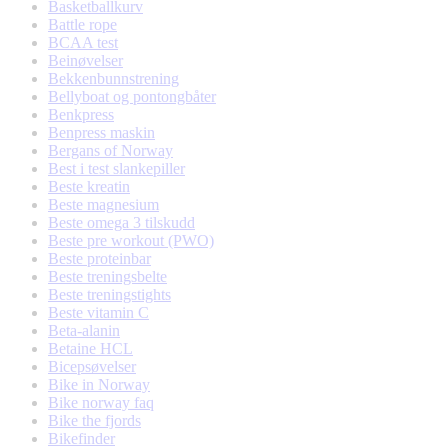
Basketballkurv
Battle rope
BCAA test
Beinøvelser
Bekkenbunnstrening
Bellyboat og pontongbåter
Benkpress
Benpress maskin
Bergans of Norway
Best i test slankepiller
Beste kreatin
Beste magnesium
Beste omega 3 tilskudd
Beste pre workout (PWO)
Beste proteinbar
Beste treningsbelte
Beste treningstights
Beste vitamin C
Beta-alanin
Betaine HCL
Bicepsøvelser
Bike in Norway
Bike norway faq
Bike the fjords
Bikefinder