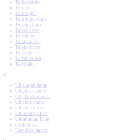
Turkesterone
Turmat
Turnringer
Turnringer barn
Tursekk barn
Tursekk test
Tursekker
Tursko dame
Tursko herre
Tursokker test
Turstaver test
Tørrdrakt
U
Ull singlet dame
Ullgenser dame
Ulljakke barn test
Ulljakke dame
Ulljakke herre
Ullundertøy test
Ultrahuman Ring
Urolithin A
Utendørs badstu