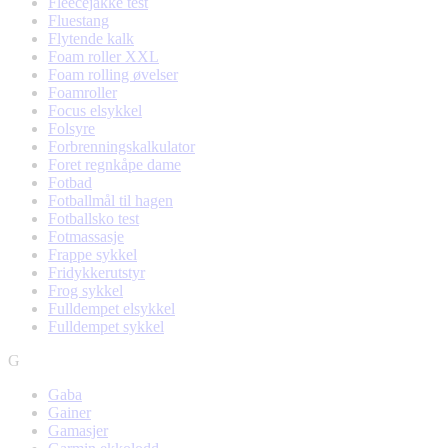
Fleecejakke test
Fluestang
Flytende kalk
Foam roller XXL
Foam rolling øvelser
Foamroller
Focus elsykkel
Folsyre
Forbrenningskalkulator
Foret regnkåpe dame
Fotbad
Fotballmål til hagen
Fotballsko test
Fotmassasje
Frappe sykkel
Fridykkerutstyr
Frog sykkel
Fulldempet elsykkel
Fulldempet sykkel
G
Gaba
Gainer
Gamasjer