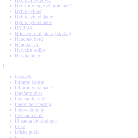
Hvordan tester vi?
Hvorfor trenger vi proteiner?
Hybridsykkel
Hybridsykkel dame
Hybridsykkel herre
HYROX
Hørselvern til jakt og skyting
Håndbak bord
Håndballsko
Hårvekst rødlys
Hårvitaminer
I
Idealvekt
Infrarød badstu
Infrarød yogamatte
Ingefærpulver
Innebandykolle
Intermittent fasting
Intervalltrening
Inversion table
IR sauna bivirkninger
Isbad
Isfiske guide
Isjias