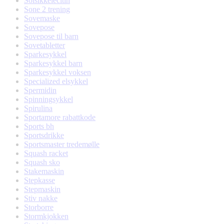
Solsikkelecitin
Sone 2 trening
Sovemaske
Sovepose
Sovepose til barn
Sovetabletter
Sparkesykkel
Sparkesykkel barn
Sparkesykkel voksen
Specialized elsykkel
Spermidin
Spinningsykkel
Spirulina
Sportamore rabattkode
Sports bh
Sportsdrikke
Sportsmaster tredemølle
Squash racket
Squash sko
Stakemaskin
Stepkasse
Stepmaskin
Stiv nakke
Storborre
Stormkjokken