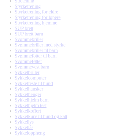
Stretching
Styrketrening
Styrketrening for eldre
Styrketrening for løpere
Styrketrening hjemme
SUP brett
SUP brett barn
Svømmebriller
Svømmebriller med styrke
Svømmebriller til barn
Svømmefotter til barn
Svømmeføtter
Svømmevest barn
Sykkelbriller
Sykkelcomputer
Sykkelfeste til hund
Sykkelhansker
Sykkelhenger
Sykkelhjelm barn
Sykkelhjelm test
Sykkelkoffert
Sykkelkurv til hund og katt
Sykkellys
Sykkellås
Sykkeloppheng