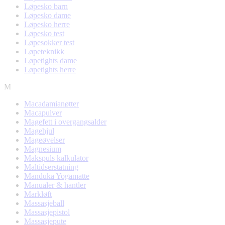
Løpesko barn
Løpesko dame
Løpesko herre
Løpesko test
Løpesokker test
Løpeteknikk
Løpetights dame
Løpetights herre
M
Macadamianøtter
Macapulver
Magefett i overgangsalder
Magehjul
Mageøvelser
Magnesium
Makspuls kalkulator
Maltidserstatning
Manduka Yogamatte
Manualer & hantler
Markløft
Massasjeball
Massasjepistol
Massasjepute