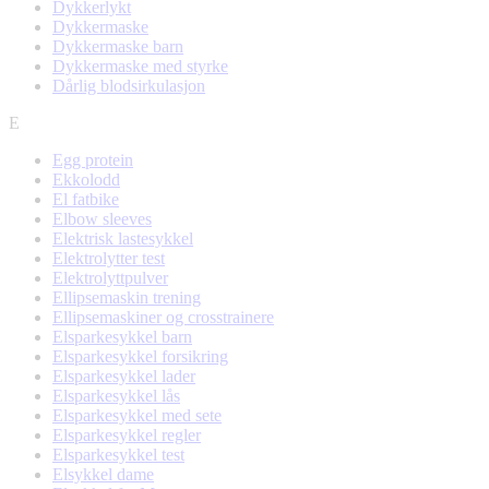
Dykkerlykt
Dykkermaske
Dykkermaske barn
Dykkermaske med styrke
Dårlig blodsirkulasjon
E
Egg protein
Ekkolodd
El fatbike
Elbow sleeves
Elektrisk lastesykkel
Elektrolytter test
Elektrolyttpulver
Ellipsemaskin trening
Ellipsemaskiner og crosstrainere
Elsparkesykkel barn
Elsparkesykkel forsikring
Elsparkesykkel lader
Elsparkesykkel lås
Elsparkesykkel med sete
Elsparkesykkel regler
Elsparkesykkel test
Elsykkel dame