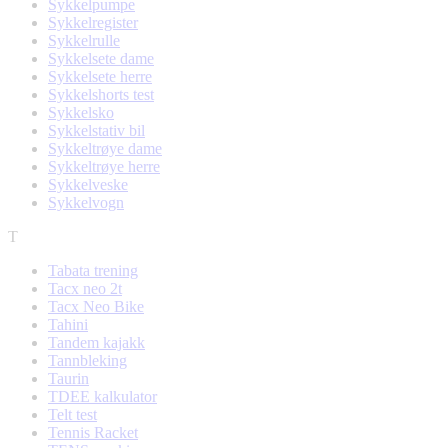
Sykkelpumpe
Sykkelregister
Sykkelrulle
Sykkelsete dame
Sykkelsete herre
Sykkelshorts test
Sykkelsko
Sykkelstativ bil
Sykkeltrøye dame
Sykkeltrøye herre
Sykkelveske
Sykkelvogn
T
Tabata trening
Tacx neo 2t
Tacx Neo Bike
Tahini
Tandem kajakk
Tannbleking
Taurin
TDEE kalkulator
Telt test
Tennis Racket