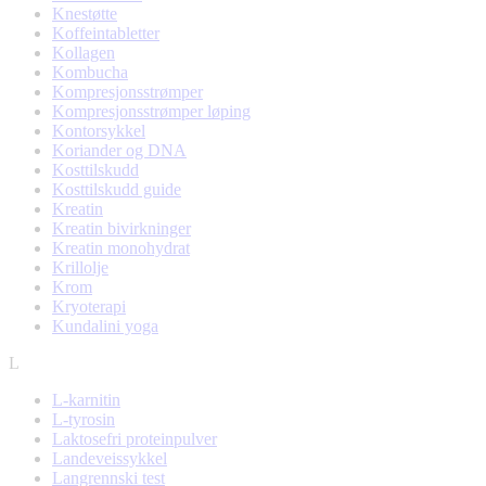
Knestøtte
Koffeintabletter
Kollagen
Kombucha
Kompresjonsstrømper
Kompresjonsstrømper løping
Kontorsykkel
Koriander og DNA
Kosttilskudd
Kosttilskudd guide
Kreatin
Kreatin bivirkninger
Kreatin monohydrat
Krillolje
Krom
Kryoterapi
Kundalini yoga
L
L-karnitin
L-tyrosin
Laktosefri proteinpulver
Landeveissykkel
Langrennski test