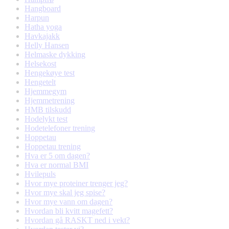
Hangboard
Harpun
Hatha yoga
Havkajakk
Helly Hansen
Helmaske dykking
Helsekost
Hengekøye test
Hengetelt
Hjemmegym
Hjemmetrening
HMB tilskudd
Hodelykt test
Hodetelefoner trening
Hoppetau
Hoppetau trening
Hva er 5 om dagen?
Hva er normal BMI
Hvilepuls
Hvor mye proteiner trenger jeg?
Hvor mye skal jeg spise?
Hvor mye vann om dagen?
Hvordan bli kvitt magefett?
Hvordan gå RASKT ned i vekt?