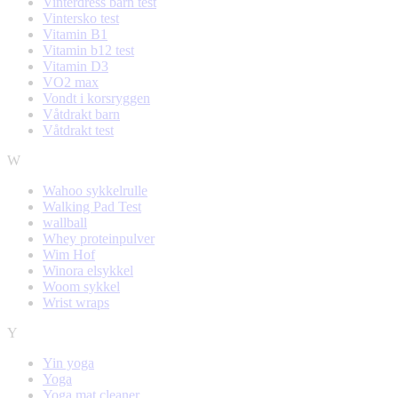
Vinterdress barn test
Vintersko test
Vitamin B1
Vitamin b12 test
Vitamin D3
VO2 max
Vondt i korsryggen
Våtdrakt barn
Våtdrakt test
W
Wahoo sykkelrulle
Walking Pad Test
wallball
Whey proteinpulver
Wim Hof
Winora elsykkel
Woom sykkel
Wrist wraps
Y
Yin yoga
Yoga
Yoga mat cleaner