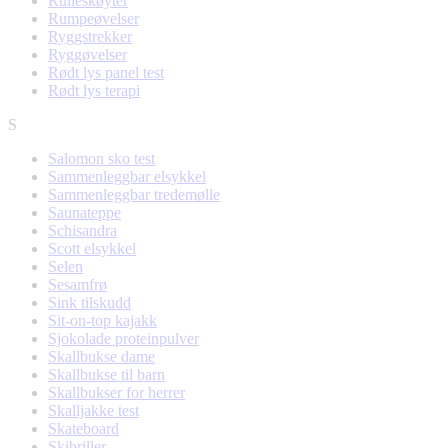
Rulleskøyter
Rumpeøvelser
Ryggstrekker
Ryggøvelser
Rødt lys panel test
Rødt lys terapi
S
Salomon sko test
Sammenleggbar elsykkel
Sammenleggbar tredemølle
Saunateppe
Schisandra
Scott elsykkel
Selen
Sesamfrø
Sink tilskudd
Sit-on-top kajakk
Sjokolade proteinpulver
Skallbukse dame
Skallbukse til barn
Skallbukser for herrer
Skalljakke test
Skateboard
Skibriller