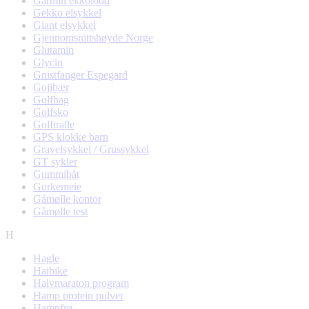
Garmin ekkolodd
Gekko elsykkel
Giant elsykkel
Gjennomsnittshøyde Norge
Glutamin
Glycin
Gnistfanger Espegard
Gojibær
Golfbag
Golfsko
Golftralle
GPS klokke barn
Gravelsykkel / Grussykkel
GT sykler
Gummibåt
Gurkemeie
Gåmølle kontor
Gåmølle test
H
Hagle
Haibike
Halvmaraton program
Hamp protein pulver
Hampfrø