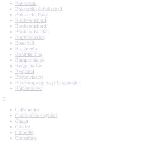
Boksepute
Boksesekk & bokseball
Boksesekk barn
Bordtennisbord
Bordtennisbord
Bordtennisracket
Bordtennissko
Bosu ball
Brystøvelser
Brødblanding
Bumper plates
Bygge badstu
Bysykkel
Bæremeis test
Bærestropp og bag til yogamatte
Bålpanne test
C
Calisthenics
Cannondale elsykkel
Chaga
Chiafrø
Chlorella
Colostrum