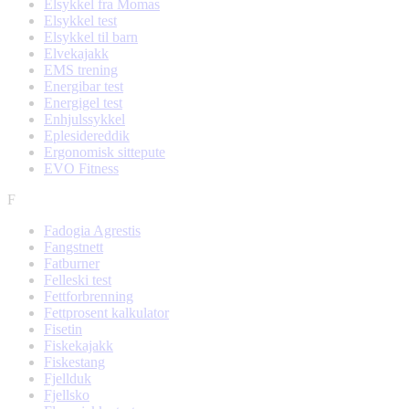
Elsykkel fra Momas
Elsykkel test
Elsykkel til barn
Elvekajakk
EMS trening
Energibar test
Energigel test
Enhjulssykkel
Eplesidereddik
Ergonomisk sittepute
EVO Fitness
F
Fadogia Agrestis
Fangstnett
Fatburner
Felleski test
Fettforbrenning
Fettprosent kalkulator
Fisetin
Fiskekajakk
Fiskestang
Fjellduk
Fjellsko