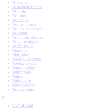
Massasjestol
Masterfit tredemølle
MCT olje
Medisinball
Meditasjon
Meditasjonspute
Mekkestativ for sykkel
Melatonin
Mellomlagsjakke test
Mengdetreningssko
Merida sykkel
Minibands
Minisykkel
Mobilholder løping
Mobilitetsøvelser
Momentnøkkel
Multiapparat
Multigym
Multivitamin
Munnbeskytter
Måltidserstatter
N
NAC tilskudd