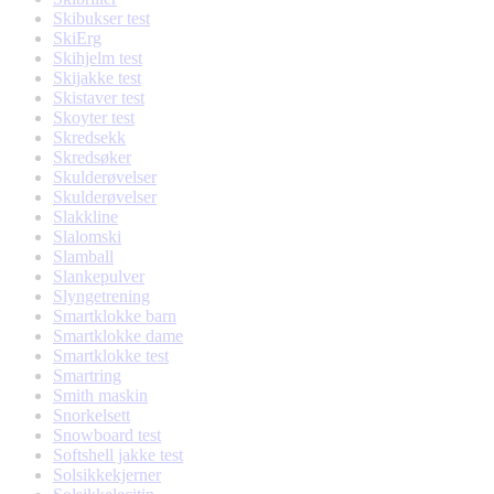
Skibukser test
SkiErg
Skihjelm test
Skijakke test
Skistaver test
Skoyter test
Skredsekk
Skredsøker
Skulderøvelser
Skulderøvelser
Slakkline
Slalomski
Slamball
Slankepulver
Slyngetrening
Smartklokke barn
Smartklokke dame
Smartklokke test
Smartring
Smith maskin
Snorkelsett
Snowboard test
Softshell jakke test
Solsikkekjerner