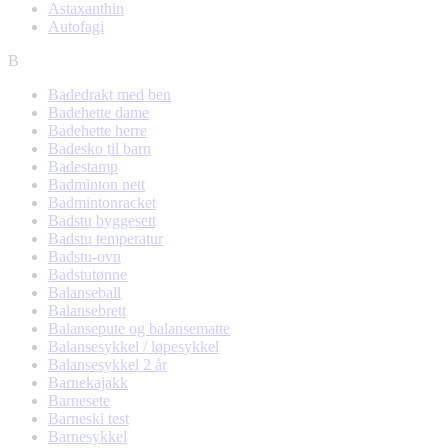
Astaxanthin
Autofagi
B
Badedrakt med ben
Badehette dame
Badehette herre
Badesko til barn
Badestamp
Badminton nett
Badmintonracket
Badstu byggesett
Badstu temperatur
Badstu-ovn
Badstutønne
Balanseball
Balansebrett
Balansepute og balansematte
Balansesykkel / løpesykkel
Balansesykkel 2 år
Barnekajakk
Barnesete
Barneski test
Barnesykkel