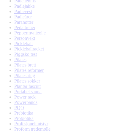
Padeltennis
Padlejakke
Padlevest
Padleårer
Paranøtter
Pedaltrener
Peppermynteolje
Personvekt
Pickleball
Pickleballracket
Piggsko test
Pilates
Pilates brett
Pilates reformer
Pilates ring
Pilates sokker
Plantar fasciitt
Portabel sauna
Power rack
Powerbands
PQQ
Prebiotika
Probiotika
Profesjonelt utstyr
Proform tredemølle