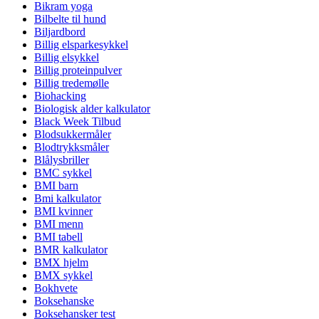
Bikram yoga
Bilbelte til hund
Biljardbord
Billig elsparkesykkel
Billig elsykkel
Billig proteinpulver
Billig tredemølle
Biohacking
Biologisk alder kalkulator
Black Week Tilbud
Blodsukkermåler
Blodtrykksmåler
Blålysbriller
BMC sykkel
BMI barn
Bmi kalkulator
BMI kvinner
BMI menn
BMI tabell
BMR kalkulator
BMX hjelm
BMX sykkel
Bokhvete
Boksehanske
Boksehansker test