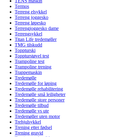
TENS maskin
Termos
Terreng elsykkel
Terreng joggesko
Terreng løpesko
Terrengjoggesko dame
Terrengsykkel
Titan Life tredemøller
TMG tilskudd
Toppturski
Toppturstøvel test
Trampoline test
Trampoline trening
Trappemaskin
Tredemølle
Tredemølle for løping
Tredemølle rehabilitering
Tredemølle små leiligheter
Tredemølle store personer
Tredemølle tilbud
Tredemølle vs ute
Tredemøller uten motor
Trehjulsykkel
Trening etter fødsel
Trening gravid