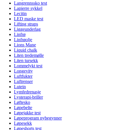
Langrennssko test
Lapierre sykkel
Lecitin
LED maske test
Lifting straps
Liggeunderlag
Linfrø
Linfrøolje
Lions Mane
Liquid chalk
Liten tredemølle
Liten tursekk
Lommelykt test
Longevity
Luftfukter
Luftrenser
Lutein
Lymfedrenasje
Lysterapi-briller
Løftesko
Løpebelte
Løpejakke test
Løpeprogram nybegynner
Løpesekk
Løpeshorts test