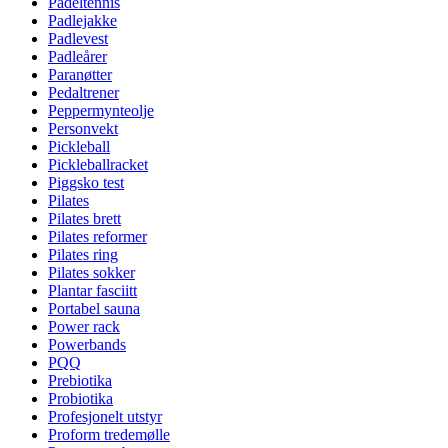
Padeltennis
Padlejakke
Padlevest
Padleårer
Paranøtter
Pedaltrener
Peppermynteolje
Personvekt
Pickleball
Pickleballracket
Piggsko test
Pilates
Pilates brett
Pilates reformer
Pilates ring
Pilates sokker
Plantar fasciitt
Portabel sauna
Power rack
Powerbands
PQQ
Prebiotika
Probiotika
Profesjonelt utstyr
Proform tredemølle