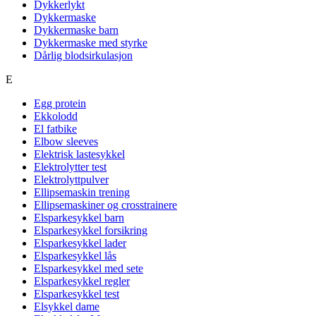
Dykkerlykt
Dykkermaske
Dykkermaske barn
Dykkermaske med styrke
Dårlig blodsirkulasjon
E
Egg protein
Ekkolodd
El fatbike
Elbow sleeves
Elektrisk lastesykkel
Elektrolytter test
Elektrolyttpulver
Ellipsemaskin trening
Ellipsemaskiner og crosstrainere
Elsparkesykkel barn
Elsparkesykkel forsikring
Elsparkesykkel lader
Elsparkesykkel lås
Elsparkesykkel med sete
Elsparkesykkel regler
Elsparkesykkel test
Elsykkel dame