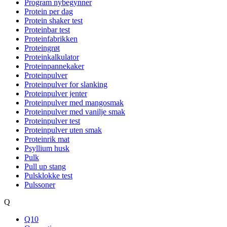
Program nybegynner
Protein per dag
Protein shaker test
Proteinbar test
Proteinfabrikken
Proteingrøt
Proteinkalkulator
Proteinpannekaker
Proteinpulver
Proteinpulver for slanking
Proteinpulver jenter
Proteinpulver med mangosmak
Proteinpulver med vanilje smak
Proteinpulver test
Proteinpulver uten smak
Proteinrik mat
Psyllium husk
Pulk
Pull up stang
Pulsklokke test
Pulssoner
Q
Q10