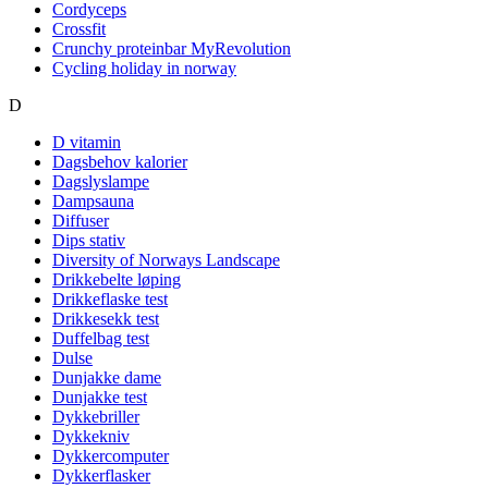
Cordyceps
Crossfit
Crunchy proteinbar MyRevolution
Cycling holiday in norway
D
D vitamin
Dagsbehov kalorier
Dagslyslampe
Dampsauna
Diffuser
Dips stativ
Diversity of Norways Landscape
Drikkebelte løping
Drikkeflaske test
Drikkesekk test
Duffelbag test
Dulse
Dunjakke dame
Dunjakke test
Dykkebriller
Dykkekniv
Dykkercomputer
Dykkerflasker