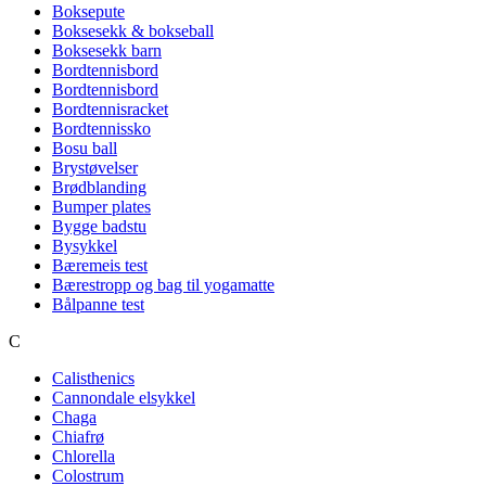
Boksepute
Boksesekk & bokseball
Boksesekk barn
Bordtennisbord
Bordtennisbord
Bordtennisracket
Bordtennissko
Bosu ball
Brystøvelser
Brødblanding
Bumper plates
Bygge badstu
Bysykkel
Bæremeis test
Bærestropp og bag til yogamatte
Bålpanne test
C
Calisthenics
Cannondale elsykkel
Chaga
Chiafrø
Chlorella
Colostrum