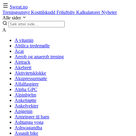
Sweat.no
Treningsutstyr
Kosttilskudd
Friluftsliv
Kalkulatorer
Nyheter
Alle sider
A
A vitamin
Abilica tredemølle
Acai
Aerob og anaerob trening
Airtrack
Akebrett
Aktivitetsklokke
Akupressurmatte
Alfalfaspirer
Alpha GPC
Alpinhjelm
Ankelstøtte
Ankelvekter
Apigenin
Armringer til barn
Ashtanga yoga
Ashwagandha
Assault bike