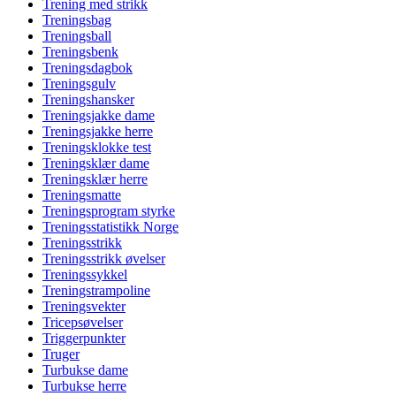
Trening med strikk
Treningsbag
Treningsball
Treningsbenk
Treningsdagbok
Treningsgulv
Treningshansker
Treningsjakke dame
Treningsjakke herre
Treningsklokke test
Treningsklær dame
Treningsklær herre
Treningsmatte
Treningsprogram styrke
Treningsstatistikk Norge
Treningsstrikk
Treningsstrikk øvelser
Treningssykkel
Treningstrampoline
Treningsvekter
Tricepsøvelser
Triggerpunkter
Truger
Turbukse dame
Turbukse herre