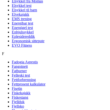
Elsykkel fra Momas
Elsykkel test
Elsykkel til barn
Elvekajakk
EMS trening
Energibar test
Energigel test
Enhjulssykkel
Eplesidereddik
Ergonomisk sittepute
EVO Fitness
F
Fadogia Agrestis
Fangstnett
Fatburner
Felleski test
Fettforbrenning
Fettprosent kalkulator
Fisetin
Fiskekajakk
Fiskestang
Fjellduk
Fjellsko