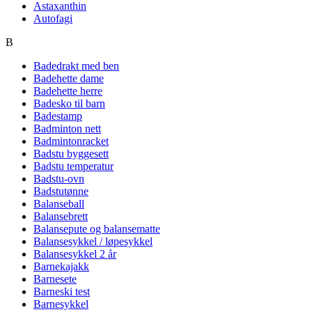
Astaxanthin
Autofagi
B
Badedrakt med ben
Badehette dame
Badehette herre
Badesko til barn
Badestamp
Badminton nett
Badmintonracket
Badstu byggesett
Badstu temperatur
Badstu-ovn
Badstutønne
Balanseball
Balansebrett
Balansepute og balansematte
Balansesykkel / løpesykkel
Balansesykkel 2 år
Barnekajakk
Barnesete
Barneski test
Barnesykkel