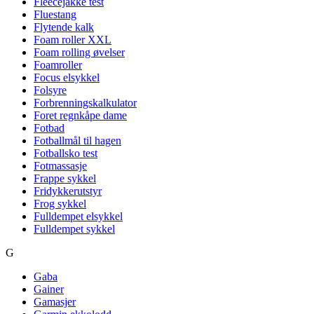
Fleecejakke test
Fluestang
Flytende kalk
Foam roller XXL
Foam rolling øvelser
Foamroller
Focus elsykkel
Folsyre
Forbrenningskalkulator
Foret regnkåpe dame
Fotbad
Fotballmål til hagen
Fotballsko test
Fotmassasje
Frappe sykkel
Fridykkerutstyr
Frog sykkel
Fulldempet elsykkel
Fulldempet sykkel
G
Gaba
Gainer
Gamasjer