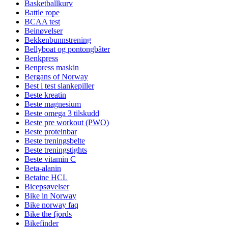
Basketballkurv
Battle rope
BCAA test
Beinøvelser
Bekkenbunnstrening
Bellyboat og pontongbåter
Benkpress
Benpress maskin
Bergans of Norway
Best i test slankepiller
Beste kreatin
Beste magnesium
Beste omega 3 tilskudd
Beste pre workout (PWO)
Beste proteinbar
Beste treningsbelte
Beste treningstights
Beste vitamin C
Beta-alanin
Betaine HCL
Bicepsøvelser
Bike in Norway
Bike norway faq
Bike the fjords
Bikefinder