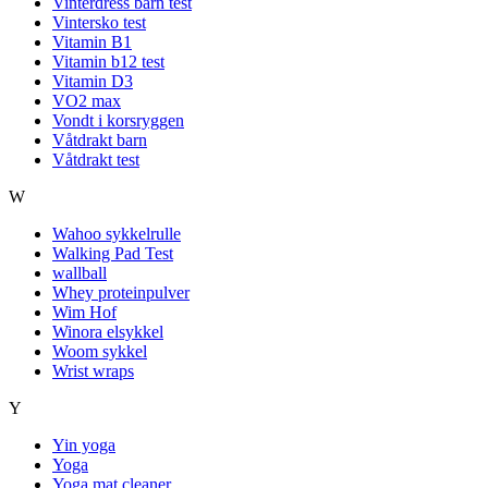
Vinterdress barn test
Vintersko test
Vitamin B1
Vitamin b12 test
Vitamin D3
VO2 max
Vondt i korsryggen
Våtdrakt barn
Våtdrakt test
W
Wahoo sykkelrulle
Walking Pad Test
wallball
Whey proteinpulver
Wim Hof
Winora elsykkel
Woom sykkel
Wrist wraps
Y
Yin yoga
Yoga
Yoga mat cleaner