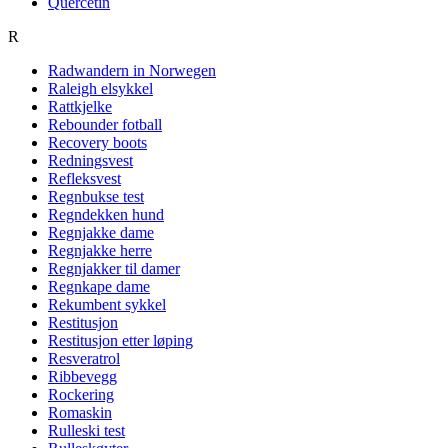
Quercetin
R
Radwandern in Norwegen
Raleigh elsykkel
Rattkjelke
Rebounder fotball
Recovery boots
Redningsvest
Refleksvest
Regnbukse test
Regndekken hund
Regnjakke dame
Regnjakke herre
Regnjakker til damer
Regnkape dame
Rekumbent sykkel
Restitusjon
Restitusjon etter løping
Resveratrol
Ribbevegg
Rockering
Romaskin
Rulleski test