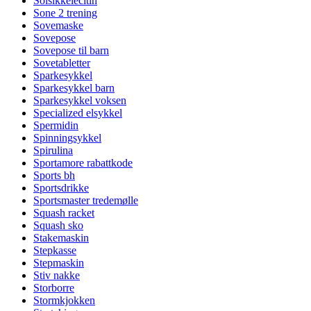
Solsikkelecitin
Sone 2 trening
Sovemaske
Sovepose
Sovepose til barn
Sovetabletter
Sparkesykkel
Sparkesykkel barn
Sparkesykkel voksen
Specialized elsykkel
Spermidin
Spinningsykkel
Spirulina
Sportamore rabattkode
Sports bh
Sportsdrikke
Sportsmaster tredemølle
Squash racket
Squash sko
Stakemaskin
Stepkasse
Stepmaskin
Stiv nakke
Storborre
Stormkjokken