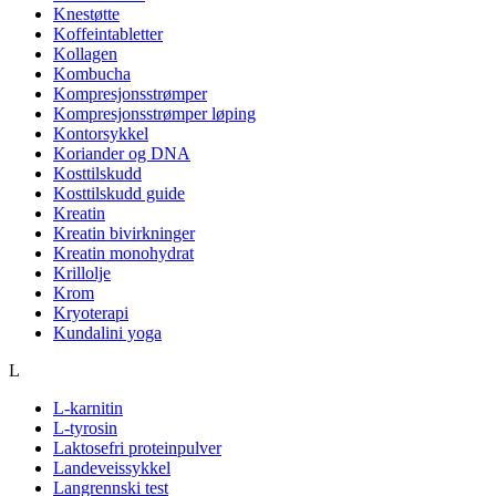
Knestøtte
Koffeintabletter
Kollagen
Kombucha
Kompresjonsstrømper
Kompresjonsstrømper løping
Kontorsykkel
Koriander og DNA
Kosttilskudd
Kosttilskudd guide
Kreatin
Kreatin bivirkninger
Kreatin monohydrat
Krillolje
Krom
Kryoterapi
Kundalini yoga
L
L-karnitin
L-tyrosin
Laktosefri proteinpulver
Landeveissykkel
Langrennski test