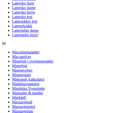
Løpesko barn
Løpesko dame
Løpesko herre
Løpesko test
Løpesokker test
Løpeteknikk
Løpetights dame
Løpetights herre
M
Macadamianøtter
Macapulver
Magefett i overgangsalder
Magehjul
Mageøvelser
Magnesium
Makspuls kalkulator
Maltidserstatning
Manduka Yogamatte
Manualer & hantler
Markløft
Massasjeball
Massasjepistol
Massasjepute