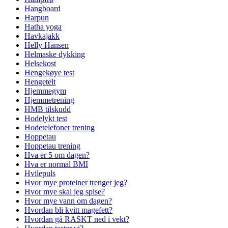
Hangboard
Harpun
Hatha yoga
Havkajakk
Helly Hansen
Helmaske dykking
Helsekost
Hengekøye test
Hengetelt
Hjemmegym
Hjemmetrening
HMB tilskudd
Hodelykt test
Hodetelefoner trening
Hoppetau
Hoppetau trening
Hva er 5 om dagen?
Hva er normal BMI
Hvilepuls
Hvor mye proteiner trenger jeg?
Hvor mye skal jeg spise?
Hvor mye vann om dagen?
Hvordan bli kvitt magefett?
Hvordan gå RASKT ned i vekt?