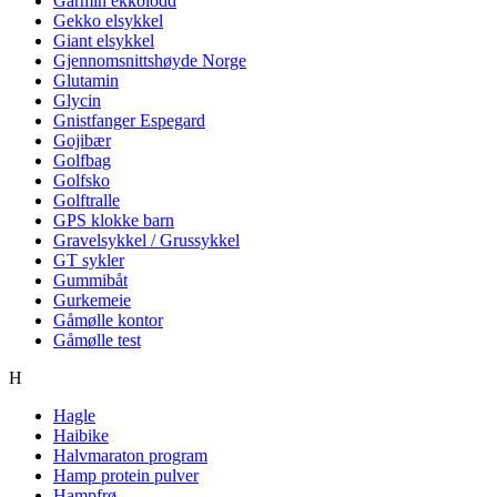
Garmin ekkolodd
Gekko elsykkel
Giant elsykkel
Gjennomsnittshøyde Norge
Glutamin
Glycin
Gnistfanger Espegard
Gojibær
Golfbag
Golfsko
Golftralle
GPS klokke barn
Gravelsykkel / Grussykkel
GT sykler
Gummibåt
Gurkemeie
Gåmølle kontor
Gåmølle test
H
Hagle
Haibike
Halvmaraton program
Hamp protein pulver
Hampfrø