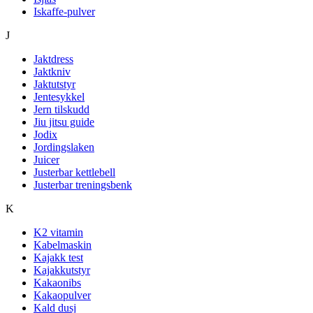
Iskaffe-pulver
J
Jaktdress
Jaktkniv
Jaktutstyr
Jentesykkel
Jern tilskudd
Jiu jitsu guide
Jodix
Jordingslaken
Juicer
Justerbar kettlebell
Justerbar treningsbenk
K
K2 vitamin
Kabelmaskin
Kajakk test
Kajakkutstyr
Kakaonibs
Kakaopulver
Kald dusj