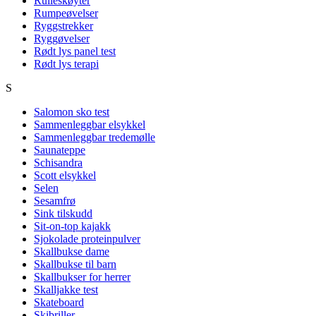
Rulleskøyter
Rumpeøvelser
Ryggstrekker
Ryggøvelser
Rødt lys panel test
Rødt lys terapi
S
Salomon sko test
Sammenleggbar elsykkel
Sammenleggbar tredemølle
Saunateppe
Schisandra
Scott elsykkel
Selen
Sesamfrø
Sink tilskudd
Sit-on-top kajakk
Sjokolade proteinpulver
Skallbukse dame
Skallbukse til barn
Skallbukser for herrer
Skalljakke test
Skateboard
Skibriller