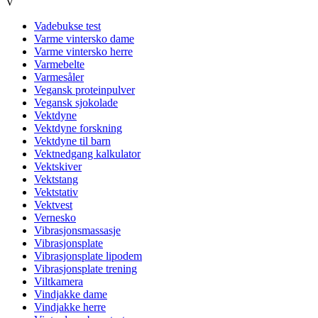
V
Vadebukse test
Varme vintersko dame
Varme vintersko herre
Varmebelte
Varmesåler
Vegansk proteinpulver
Vegansk sjokolade
Vektdyne
Vektdyne forskning
Vektdyne til barn
Vektnedgang kalkulator
Vektskiver
Vektstang
Vektstativ
Vektvest
Vernesko
Vibrasjonsmassasje
Vibrasjonsplate
Vibrasjonsplate lipodem
Vibrasjonsplate trening
Viltkamera
Vindjakke dame
Vindjakke herre