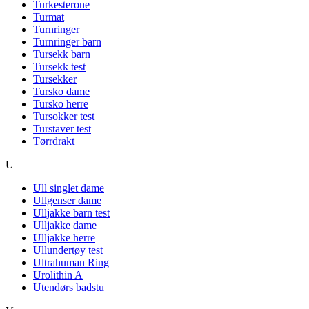
Turkesterone
Turmat
Turnringer
Turnringer barn
Tursekk barn
Tursekk test
Tursekker
Tursko dame
Tursko herre
Tursokker test
Turstaver test
Tørrdrakt
U
Ull singlet dame
Ullgenser dame
Ulljakke barn test
Ulljakke dame
Ulljakke herre
Ullundertøy test
Ultrahuman Ring
Urolithin A
Utendørs badstu