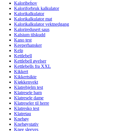
Kaloribehov
Kaloriforbruk kalkulator
Kalorikalkulator
Kalorikalkulator mat
Kalorikalkulator vektnedgang
Kaloriredusert saus
Kalsium tilskudd
Kano test
Keeperhansker
Kelp
Kettlebell
Kettlebell øvelser
Kettlebells fra XXL
Kikkert
Kikkertsikte
Kjøkkenvekt
Klatrehjelm test
Klatresele barn
Klatresele dame
Klatreseler til herre
Klatresko test
Klatretau
Knebøy
Knebøystativ
Knee sleeves