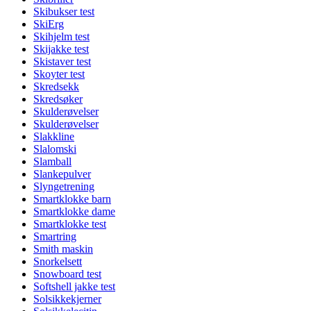
Skibukser test
SkiErg
Skihjelm test
Skijakke test
Skistaver test
Skoyter test
Skredsekk
Skredsøker
Skulderøvelser
Skulderøvelser
Slakkline
Slalomski
Slamball
Slankepulver
Slyngetrening
Smartklokke barn
Smartklokke dame
Smartklokke test
Smartring
Smith maskin
Snorkelsett
Snowboard test
Softshell jakke test
Solsikkekjerner