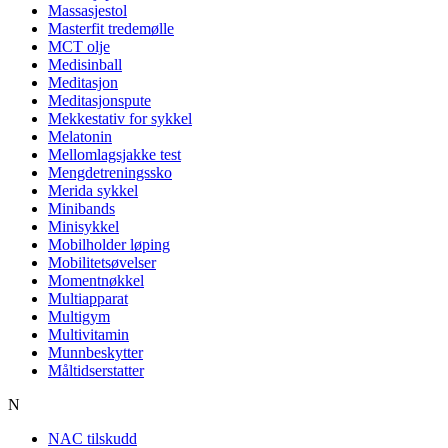
Massasjestol
Masterfit tredemølle
MCT olje
Medisinball
Meditasjon
Meditasjonspute
Mekkestativ for sykkel
Melatonin
Mellomlagsjakke test
Mengdetreningssko
Merida sykkel
Minibands
Minisykkel
Mobilholder løping
Mobilitetsøvelser
Momentnøkkel
Multiapparat
Multigym
Multivitamin
Munnbeskytter
Måltidserstatter
N
NAC tilskudd