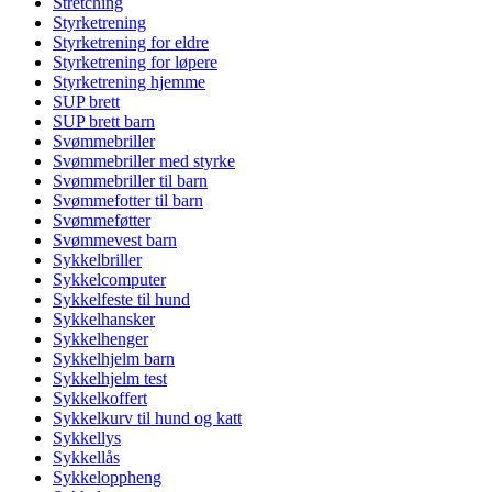
Stretching
Styrketrening
Styrketrening for eldre
Styrketrening for løpere
Styrketrening hjemme
SUP brett
SUP brett barn
Svømmebriller
Svømmebriller med styrke
Svømmebriller til barn
Svømmefotter til barn
Svømmeføtter
Svømmevest barn
Sykkelbriller
Sykkelcomputer
Sykkelfeste til hund
Sykkelhansker
Sykkelhenger
Sykkelhjelm barn
Sykkelhjelm test
Sykkelkoffert
Sykkelkurv til hund og katt
Sykkellys
Sykkellås
Sykkeloppheng