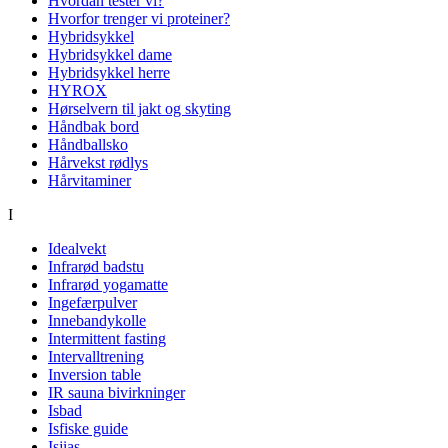
Hvordan tester vi?
Hvorfor trenger vi proteiner?
Hybridsykkel
Hybridsykkel dame
Hybridsykkel herre
HYROX
Hørselvern til jakt og skyting
Håndbak bord
Håndballsko
Hårvekst rødlys
Hårvitaminer
I
Idealvekt
Infrarød badstu
Infrarød yogamatte
Ingefærpulver
Innebandykolle
Intermittent fasting
Intervalltrening
Inversion table
IR sauna bivirkninger
Isbad
Isfiske guide
Isjias