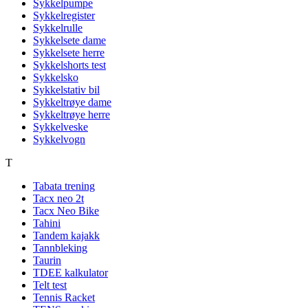
Sykkelpumpe
Sykkelregister
Sykkelrulle
Sykkelsete dame
Sykkelsete herre
Sykkelshorts test
Sykkelsko
Sykkelstativ bil
Sykkeltrøye dame
Sykkeltrøye herre
Sykkelveske
Sykkelvogn
T
Tabata trening
Tacx neo 2t
Tacx Neo Bike
Tahini
Tandem kajakk
Tannbleking
Taurin
TDEE kalkulator
Telt test
Tennis Racket