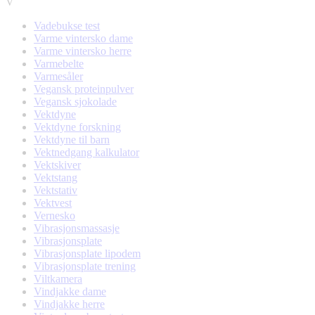
V
Vadebukse test
Varme vintersko dame
Varme vintersko herre
Varmebelte
Varmesåler
Vegansk proteinpulver
Vegansk sjokolade
Vektdyne
Vektdyne forskning
Vektdyne til barn
Vektnedgang kalkulator
Vektskiver
Vektstang
Vektstativ
Vektvest
Vernesko
Vibrasjonsmassasje
Vibrasjonsplate
Vibrasjonsplate lipodem
Vibrasjonsplate trening
Viltkamera
Vindjakke dame
Vindjakke herre