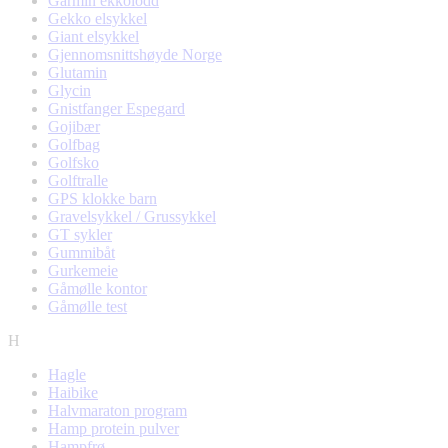
Garmin ekkolodd
Gekko elsykkel
Giant elsykkel
Gjennomsnittshøyde Norge
Glutamin
Glycin
Gnistfanger Espegard
Gojibær
Golfbag
Golfsko
Golftralle
GPS klokke barn
Gravelsykkel / Grussykkel
GT sykler
Gummibåt
Gurkemeie
Gåmølle kontor
Gåmølle test
H
Hagle
Haibike
Halvmaraton program
Hamp protein pulver
Hampfrø