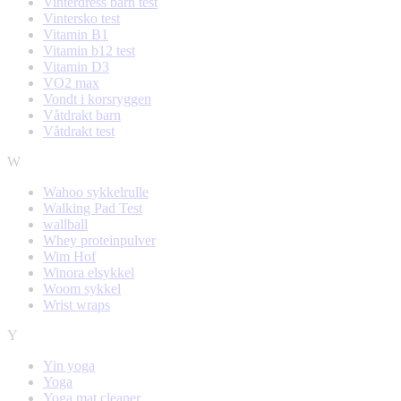
Vinterdress barn test
Vintersko test
Vitamin B1
Vitamin b12 test
Vitamin D3
VO2 max
Vondt i korsryggen
Våtdrakt barn
Våtdrakt test
W
Wahoo sykkelrulle
Walking Pad Test
wallball
Whey proteinpulver
Wim Hof
Winora elsykkel
Woom sykkel
Wrist wraps
Y
Yin yoga
Yoga
Yoga mat cleaner