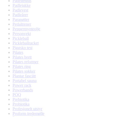
Padeltennis
Padlejakke
Padlevest
Padleårer
Paranøtter
Pedaltrener
Peppermynteolje
Personvekt
Pickleball
Pickleballracket
Piggsko test
Pilates
Pilates brett
Pilates reformer
Pilates ring
Pilates sokker
Plantar fasciitt
Portabel sauna
Power rack
Powerbands
PQQ
Prebiotika
Probiotika
Profesjonelt utstyr
Proform tredemølle