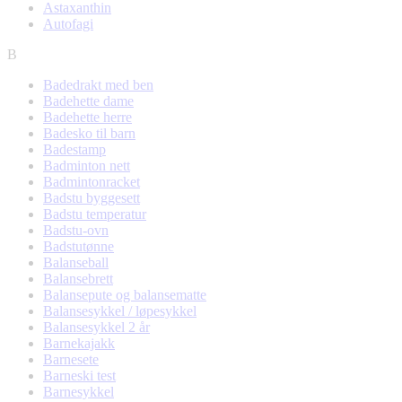
Astaxanthin
Autofagi
B
Badedrakt med ben
Badehette dame
Badehette herre
Badesko til barn
Badestamp
Badminton nett
Badmintonracket
Badstu byggesett
Badstu temperatur
Badstu-ovn
Badstutønne
Balanseball
Balansebrett
Balansepute og balansematte
Balansesykkel / løpesykkel
Balansesykkel 2 år
Barnekajakk
Barnesete
Barneski test
Barnesykkel