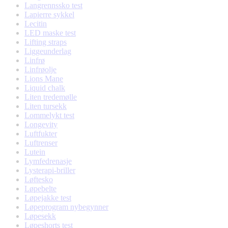
Langrennssko test
Lapierre sykkel
Lecitin
LED maske test
Lifting straps
Liggeunderlag
Linfrø
Linfrøolje
Lions Mane
Liquid chalk
Liten tredemølle
Liten tursekk
Lommelykt test
Longevity
Luftfukter
Luftrenser
Lutein
Lymfedrenasje
Lysterapi-briller
Løftesko
Løpebelte
Løpejakke test
Løpeprogram nybegynner
Løpesekk
Løpeshorts test