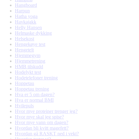
Hangboard
Harpun
Hatha yoga
Havkajakk
Helly Hansen
Helmaske dykking
Helsekost
Hengekøye test
Hengetelt
Hjemmegym
Hjemmetrening
HMB tilskudd
Hodelykt test
Hodetelefoner trening
Hoppetau
Hoppetau trening
Hva er 5 om dagen?
Hva er normal BMI
Hvilepuls
Hvor mye proteiner trenger jeg?
Hvor mye skal jeg spise?
Hvor mye vann om dagen?
Hvordan bli kvitt magefett?
Hvordan gå RASKT ned i vekt?