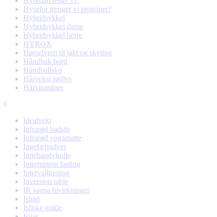
Hvordan tester vi?
Hvorfor trenger vi proteiner?
Hybridsykkel
Hybridsykkel dame
Hybridsykkel herre
HYROX
Hørselvern til jakt og skyting
Håndbak bord
Håndballsko
Hårvekst rødlys
Hårvitaminer
I
Idealvekt
Infrarød badstu
Infrarød yogamatte
Ingefærpulver
Innebandykolle
Intermittent fasting
Intervalltrening
Inversion table
IR sauna bivirkninger
Isbad
Isfiske guide
Isjias