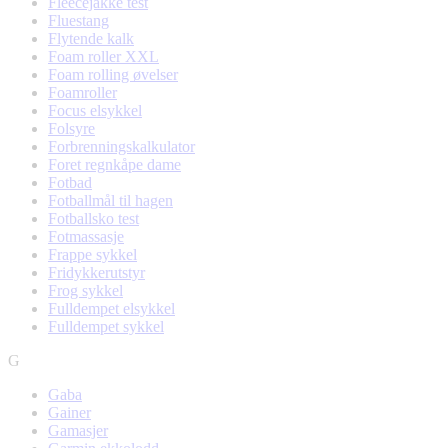
Fleecejakke test
Fluestang
Flytende kalk
Foam roller XXL
Foam rolling øvelser
Foamroller
Focus elsykkel
Folsyre
Forbrenningskalkulator
Foret regnkåpe dame
Fotbad
Fotballmål til hagen
Fotballsko test
Fotmassasje
Frappe sykkel
Fridykkerutstyr
Frog sykkel
Fulldempet elsykkel
Fulldempet sykkel
G
Gaba
Gainer
Gamasjer