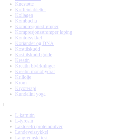
Knestøtte
Koffeintabletter
Kollagen
Kombucha
Kompresjonsstrømper
Kompresjonsstrømper løping
Kontorsykkel
Koriander og DNA
Kosttilskudd
Kosttilskudd guide
Kreatin
Kreatin bivirkninger
Kreatin monohydrat
Krillolje
Krom
Kryoterapi
Kundalini yoga
L
L-karnitin
L-tyrosin
Laktosefri proteinpulver
Landeveissykkel
Langrennski test