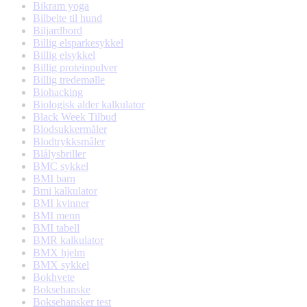
Bikram yoga
Bilbelte til hund
Biljardbord
Billig elsparkesykkel
Billig elsykkel
Billig proteinpulver
Billig tredemølle
Biohacking
Biologisk alder kalkulator
Black Week Tilbud
Blodsukkermåler
Blodtrykksmåler
Blålysbriller
BMC sykkel
BMI barn
Bmi kalkulator
BMI kvinner
BMI menn
BMI tabell
BMR kalkulator
BMX hjelm
BMX sykkel
Bokhvete
Boksehanske
Boksehansker test