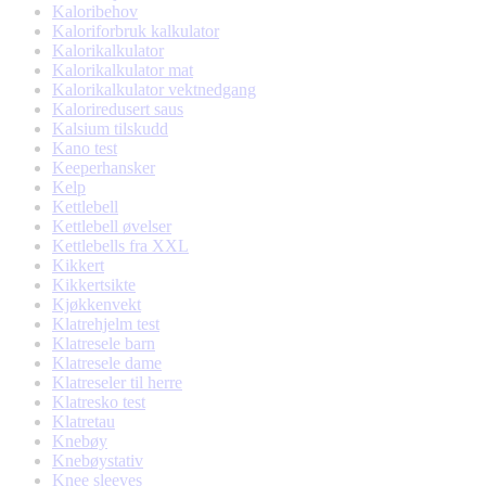
Kaloribehov
Kaloriforbruk kalkulator
Kalorikalkulator
Kalorikalkulator mat
Kalorikalkulator vektnedgang
Kaloriredusert saus
Kalsium tilskudd
Kano test
Keeperhansker
Kelp
Kettlebell
Kettlebell øvelser
Kettlebells fra XXL
Kikkert
Kikkertsikte
Kjøkkenvekt
Klatrehjelm test
Klatresele barn
Klatresele dame
Klatreseler til herre
Klatresko test
Klatretau
Knebøy
Knebøystativ
Knee sleeves