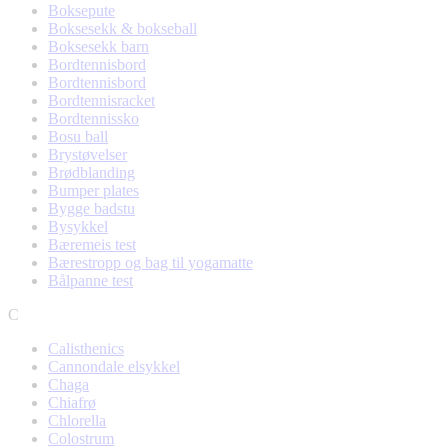
Boksepute
Boksesekk & bokseball
Boksesekk barn
Bordtennisbord
Bordtennisbord
Bordtennisracket
Bordtennissko
Bosu ball
Brystøvelser
Brødblanding
Bumper plates
Bygge badstu
Bysykkel
Bæremeis test
Bærestropp og bag til yogamatte
Bålpanne test
C
Calisthenics
Cannondale elsykkel
Chaga
Chiafrø
Chlorella
Colostrum