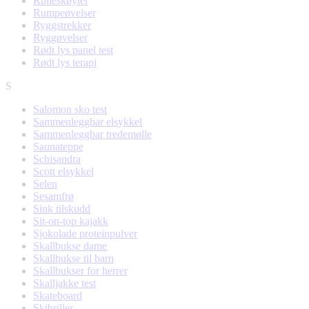
Rulleskøyter
Rumpeøvelser
Ryggstrekker
Ryggøvelser
Rødt lys panel test
Rødt lys terapi
S
Salomon sko test
Sammenleggbar elsykkel
Sammenleggbar tredemølle
Saunateppe
Schisandra
Scott elsykkel
Selen
Sesamfrø
Sink tilskudd
Sit-on-top kajakk
Sjokolade proteinpulver
Skallbukse dame
Skallbukse til barn
Skallbukser for herrer
Skalljakke test
Skateboard
Skibriller