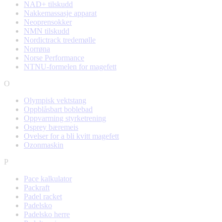
NAD+ tilskudd
Nakkemassasje apparat
Neoprensokker
NMN tilskudd
Nordictrack tredemølle
Norrøna
Norse Performance
NTNU-formelen for magefett
O
Olympisk vektstang
Oppblåsbart boblebad
Oppvarming styrketrening
Osprey bæremeis
Ovelser for a bli kvitt magefett
Ozonmaskin
P
Pace kalkulator
Packraft
Padel racket
Padelsko
Padelsko herre