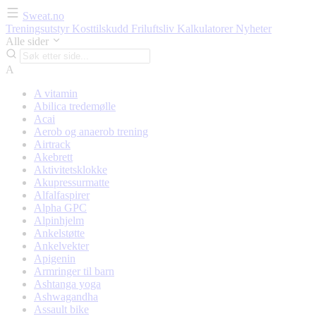
Sweat.no
Treningsutstyr
Kosttilskudd
Friluftsliv
Kalkulatorer
Nyheter
Alle sider
A
A vitamin
Abilica tredemølle
Acai
Aerob og anaerob trening
Airtrack
Akebrett
Aktivitetsklokke
Akupressurmatte
Alfalfaspirer
Alpha GPC
Alpinhjelm
Ankelstøtte
Ankelvekter
Apigenin
Armringer til barn
Ashtanga yoga
Ashwagandha
Assault bike