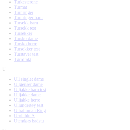
Turkesterone
Turmat
Turnringer
Turnringer barn
Tursekk barn
Tursekk test
Tursekker
Tursko dame
Tursko herre
Tursokker test
Turstaver test
Tørrdrakt
U
Ull singlet dame
Ullgenser dame
Ulljakke barn test
Ulljakke dame
Ulljakke herre
Ullundertøy test
Ultrahuman Ring
Urolithin A
Utendørs badstu