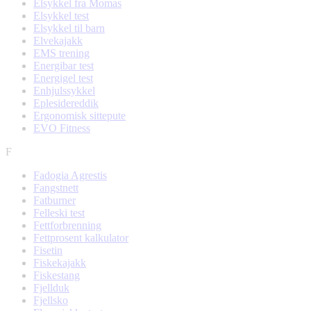
Elsykkel fra Momas
Elsykkel test
Elsykkel til barn
Elvekajakk
EMS trening
Energibar test
Energigel test
Enhjulssykkel
Eplesidereddik
Ergonomisk sittepute
EVO Fitness
F
Fadogia Agrestis
Fangstnett
Fatburner
Felleski test
Fettforbrenning
Fettprosent kalkulator
Fisetin
Fiskekajakk
Fiskestang
Fjellduk
Fjellsko