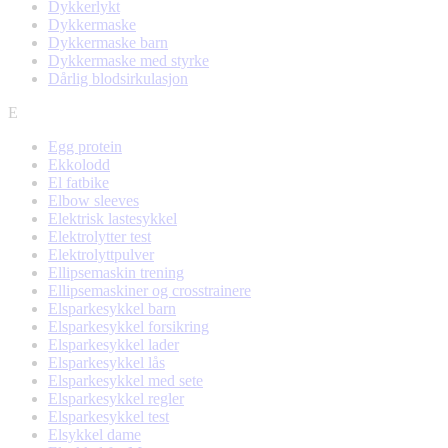
Dykkerlykt
Dykkermaske
Dykkermaske barn
Dykkermaske med styrke
Dårlig blodsirkulasjon
E
Egg protein
Ekkolodd
El fatbike
Elbow sleeves
Elektrisk lastesykkel
Elektrolytter test
Elektrolyttpulver
Ellipsemaskin trening
Ellipsemaskiner og crosstrainere
Elsparkesykkel barn
Elsparkesykkel forsikring
Elsparkesykkel lader
Elsparkesykkel lås
Elsparkesykkel med sete
Elsparkesykkel regler
Elsparkesykkel test
Elsykkel dame