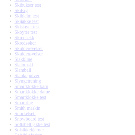
Skibukser test
SkiErg
Skihjelm test
Skijakke test
Skistaver test
Skoyter test
Skredsekk
Skredsøker
Skulderøvelser
Skulderøvelser
Slakkline
Slalomski
Slamball
Slankepulver
Slyngetrening
Smartklokke barn
Smartklokke dame
Smartklokke test
Smartring
Smith maskin
Snorkelsett
Snowboard test
Softshell jakke test
Solsikkekjerner