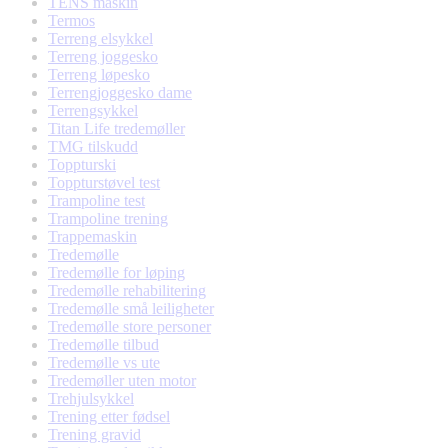
TENS maskin
Termos
Terreng elsykkel
Terreng joggesko
Terreng løpesko
Terrengjoggesko dame
Terrengsykkel
Titan Life tredemøller
TMG tilskudd
Toppturski
Toppturstøvel test
Trampoline test
Trampoline trening
Trappemaskin
Tredemølle
Tredemølle for løping
Tredemølle rehabilitering
Tredemølle små leiligheter
Tredemølle store personer
Tredemølle tilbud
Tredemølle vs ute
Tredemøller uten motor
Trehjulsykkel
Trening etter fødsel
Trening gravid