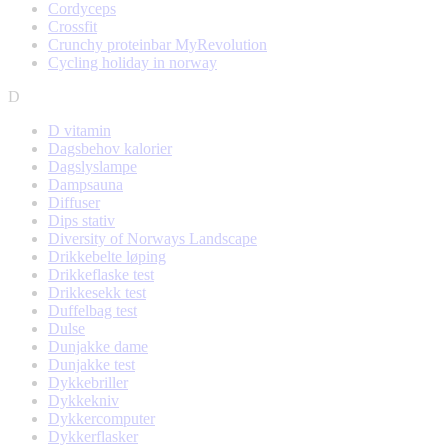
Cordyceps
Crossfit
Crunchy proteinbar MyRevolution
Cycling holiday in norway
D
D vitamin
Dagsbehov kalorier
Dagslyslampe
Dampsauna
Diffuser
Dips stativ
Diversity of Norways Landscape
Drikkebelte løping
Drikkeflaske test
Drikkesekk test
Duffelbag test
Dulse
Dunjakke dame
Dunjakke test
Dykkebriller
Dykkekniv
Dykkercomputer
Dykkerflasker