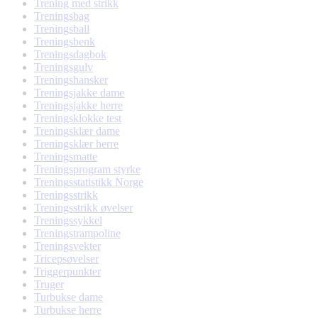
Trening med strikk
Treningsbag
Treningsball
Treningsbenk
Treningsdagbok
Treningsgulv
Treningshansker
Treningsjakke dame
Treningsjakke herre
Treningsklokke test
Treningsklær dame
Treningsklær herre
Treningsmatte
Treningsprogram styrke
Treningsstatistikk Norge
Treningsstrikk
Treningsstrikk øvelser
Treningssykkel
Treningstrampoline
Treningsvekter
Tricepsøvelser
Triggerpunkter
Truger
Turbukse dame
Turbukse herre