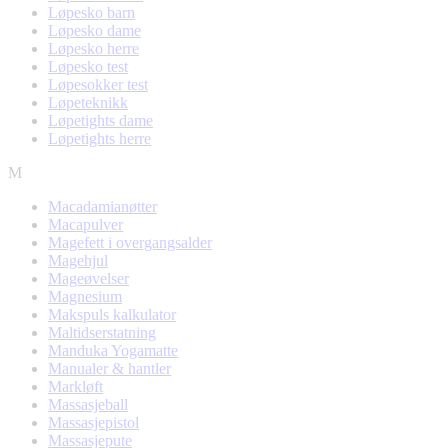
Løpesko barn
Løpesko dame
Løpesko herre
Løpesko test
Løpesokker test
Løpeteknikk
Løpetights dame
Løpetights herre
M
Macadamianøtter
Macapulver
Magefett i overgangsalder
Magehjul
Mageøvelser
Magnesium
Makspuls kalkulator
Maltidserstatning
Manduka Yogamatte
Manualer & hantler
Markløft
Massasjeball
Massasjepistol
Massasjepute