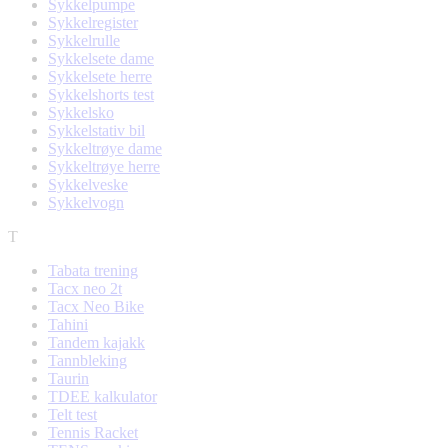
Sykkelpumpe
Sykkelregister
Sykkelrulle
Sykkelsete dame
Sykkelsete herre
Sykkelshorts test
Sykkelsko
Sykkelstativ bil
Sykkeltrøye dame
Sykkeltrøye herre
Sykkelveske
Sykkelvogn
T
Tabata trening
Tacx neo 2t
Tacx Neo Bike
Tahini
Tandem kajakk
Tannbleking
Taurin
TDEE kalkulator
Telt test
Tennis Racket