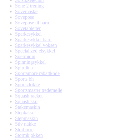
Solsikkelecitin
Sone 2 trening
Sovemaske
Sovepose
Sovepose til barn
Sovetabletter
Sparkesykkel
Sparkesykkel barn
Sparkesykkel voksen
Specialized elsykkel
Spermidin
Spinningsykkel
Spirulina
Sportamore rabattkode
Sports bh
Sportsdrikke
Sportsmaster tredemølle
Squash racket
Squash sko
Stakemaskin
Stepkasse
Stepmaskin
Stiv nakke
Storborre
Stormkjokken