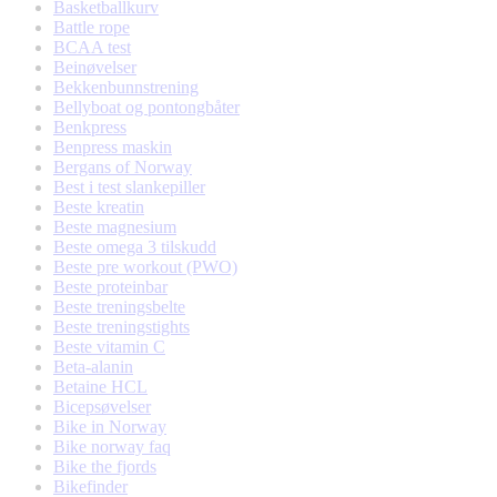
Basketballkurv
Battle rope
BCAA test
Beinøvelser
Bekkenbunnstrening
Bellyboat og pontongbåter
Benkpress
Benpress maskin
Bergans of Norway
Best i test slankepiller
Beste kreatin
Beste magnesium
Beste omega 3 tilskudd
Beste pre workout (PWO)
Beste proteinbar
Beste treningsbelte
Beste treningstights
Beste vitamin C
Beta-alanin
Betaine HCL
Bicepsøvelser
Bike in Norway
Bike norway faq
Bike the fjords
Bikefinder