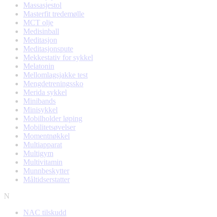
Massasjestol
Masterfit tredemølle
MCT olje
Medisinball
Meditasjon
Meditasjonspute
Mekkestativ for sykkel
Melatonin
Mellomlagsjakke test
Mengdetreningssko
Merida sykkel
Minibands
Minisykkel
Mobilholder løping
Mobilitetsøvelser
Momentnøkkel
Multiapparat
Multigym
Multivitamin
Munnbeskytter
Måltidserstatter
N
NAC tilskudd