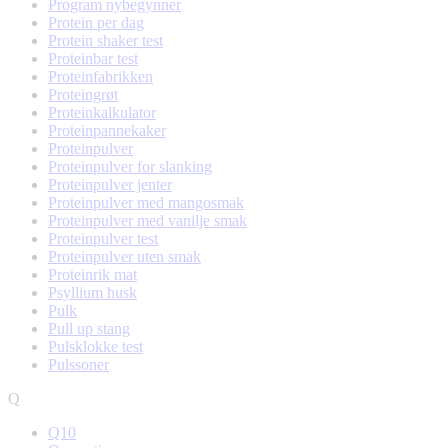
Program nybegynner
Protein per dag
Protein shaker test
Proteinbar test
Proteinfabrikken
Proteingrøt
Proteinkalkulator
Proteinpannekaker
Proteinpulver
Proteinpulver for slanking
Proteinpulver jenter
Proteinpulver med mangosmak
Proteinpulver med vanilje smak
Proteinpulver test
Proteinpulver uten smak
Proteinrik mat
Psyllium husk
Pulk
Pull up stang
Pulsklokke test
Pulssoner
Q
Q10