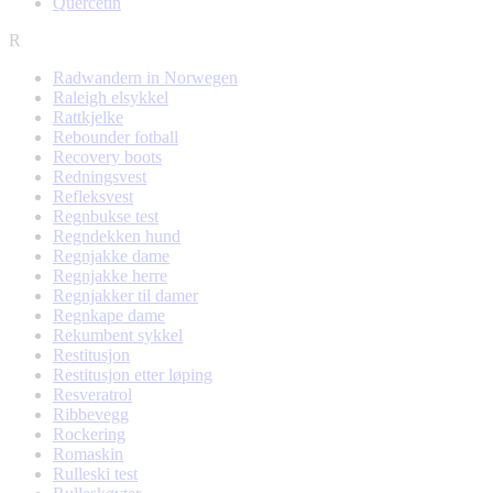
Quercetin
R
Radwandern in Norwegen
Raleigh elsykkel
Rattkjelke
Rebounder fotball
Recovery boots
Redningsvest
Refleksvest
Regnbukse test
Regndekken hund
Regnjakke dame
Regnjakke herre
Regnjakker til damer
Regnkape dame
Rekumbent sykkel
Restitusjon
Restitusjon etter løping
Resveratrol
Ribbevegg
Rockering
Romaskin
Rulleski test