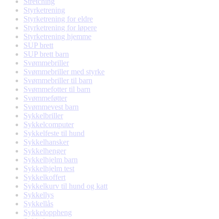
Stretching
Styrketrening
Styrketrening for eldre
Styrketrening for løpere
Styrketrening hjemme
SUP brett
SUP brett barn
Svømmebriller
Svømmebriller med styrke
Svømmebriller til barn
Svømmefotter til barn
Svømmeføtter
Svømmevest barn
Sykkelbriller
Sykkelcomputer
Sykkelfeste til hund
Sykkelhansker
Sykkelhenger
Sykkelhjelm barn
Sykkelhjelm test
Sykkelkoffert
Sykkelkurv til hund og katt
Sykkellys
Sykkellås
Sykkeloppheng