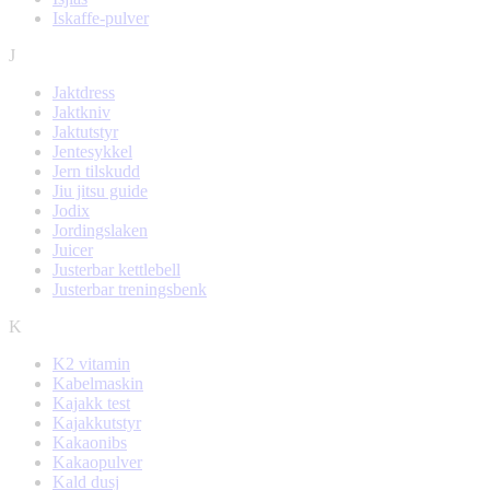
Iskaffe-pulver
J
Jaktdress
Jaktkniv
Jaktutstyr
Jentesykkel
Jern tilskudd
Jiu jitsu guide
Jodix
Jordingslaken
Juicer
Justerbar kettlebell
Justerbar treningsbenk
K
K2 vitamin
Kabelmaskin
Kajakk test
Kajakkutstyr
Kakaonibs
Kakaopulver
Kald dusj