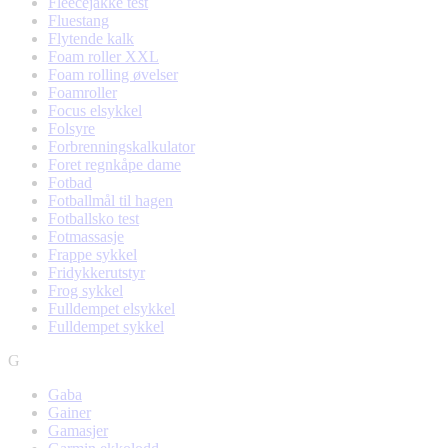
Fleecejakke test
Fluestang
Flytende kalk
Foam roller XXL
Foam rolling øvelser
Foamroller
Focus elsykkel
Folsyre
Forbrenningskalkulator
Foret regnkåpe dame
Fotbad
Fotballmål til hagen
Fotballsko test
Fotmassasje
Frappe sykkel
Fridykkerutstyr
Frog sykkel
Fulldempet elsykkel
Fulldempet sykkel
G
Gaba
Gainer
Gamasjer