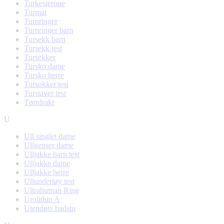
Turkesterone
Turmat
Turnringer
Turnringer barn
Tursekk barn
Tursekk test
Tursekker
Tursko dame
Tursko herre
Tursokker test
Turstaver test
Tørrdrakt
U
Ull singlet dame
Ullgenser dame
Ulljakke barn test
Ulljakke dame
Ulljakke herre
Ullundertøy test
Ultrahuman Ring
Urolithin A
Utendørs badstu