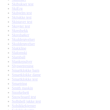
Skibukser test
SkiErg
Skihjelm test
Skijakke test
Skistaver test
Skoyter test
Skredsekk
Skredsøker
Skulderøvelser
Skulderøvelser
Slakkline
Slalomski
Slamball
Slankepulver
Slyngetrening
Smartklokke barn
Smartklokke dame
Smartklokke test
Smartring
Smith maskin
Snorkelsett
Snowboard test
Softshell jakke test
Solsikkekjerner