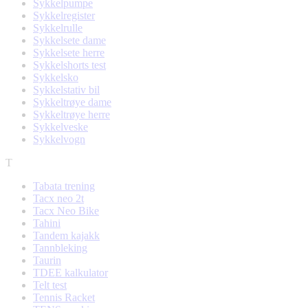
Sykkelpumpe
Sykkelregister
Sykkelrulle
Sykkelsete dame
Sykkelsete herre
Sykkelshorts test
Sykkelsko
Sykkelstativ bil
Sykkeltrøye dame
Sykkeltrøye herre
Sykkelveske
Sykkelvogn
T
Tabata trening
Tacx neo 2t
Tacx Neo Bike
Tahini
Tandem kajakk
Tannbleking
Taurin
TDEE kalkulator
Telt test
Tennis Racket