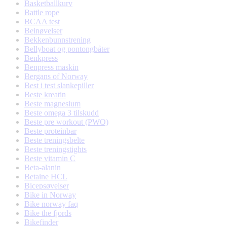
Basketballkurv
Battle rope
BCAA test
Beinøvelser
Bekkenbunnstrening
Bellyboat og pontongbåter
Benkpress
Benpress maskin
Bergans of Norway
Best i test slankepiller
Beste kreatin
Beste magnesium
Beste omega 3 tilskudd
Beste pre workout (PWO)
Beste proteinbar
Beste treningsbelte
Beste treningstights
Beste vitamin C
Beta-alanin
Betaine HCL
Bicepsøvelser
Bike in Norway
Bike norway faq
Bike the fjords
Bikefinder