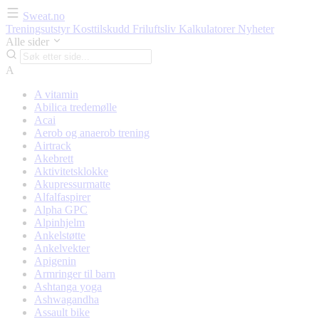
Sweat.no
Treningsutstyr
Kosttilskudd
Friluftsliv
Kalkulatorer
Nyheter
Alle sider
A
A vitamin
Abilica tredemølle
Acai
Aerob og anaerob trening
Airtrack
Akebrett
Aktivitetsklokke
Akupressurmatte
Alfalfaspirer
Alpha GPC
Alpinhjelm
Ankelstøtte
Ankelvekter
Apigenin
Armringer til barn
Ashtanga yoga
Ashwagandha
Assault bike