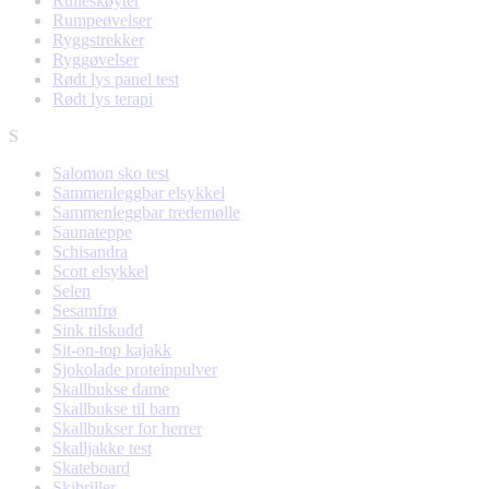
Rulleskøyter
Rumpeøvelser
Ryggstrekker
Ryggøvelser
Rødt lys panel test
Rødt lys terapi
S
Salomon sko test
Sammenleggbar elsykkel
Sammenleggbar tredemølle
Saunateppe
Schisandra
Scott elsykkel
Selen
Sesamfrø
Sink tilskudd
Sit-on-top kajakk
Sjokolade proteinpulver
Skallbukse dame
Skallbukse til barn
Skallbukser for herrer
Skalljakke test
Skateboard
Skibriller