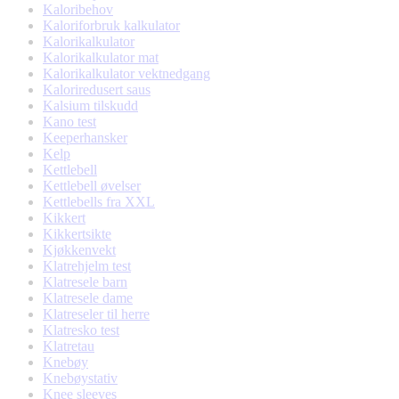
Kaloribehov
Kaloriforbruk kalkulator
Kalorikalkulator
Kalorikalkulator mat
Kalorikalkulator vektnedgang
Kaloriredusert saus
Kalsium tilskudd
Kano test
Keeperhansker
Kelp
Kettlebell
Kettlebell øvelser
Kettlebells fra XXL
Kikkert
Kikkertsikte
Kjøkkenvekt
Klatrehjelm test
Klatresele barn
Klatresele dame
Klatreseler til herre
Klatresko test
Klatretau
Knebøy
Knebøystativ
Knee sleeves