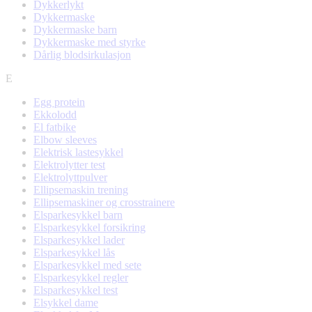
Dykkerlykt
Dykkermaske
Dykkermaske barn
Dykkermaske med styrke
Dårlig blodsirkulasjon
E
Egg protein
Ekkolodd
El fatbike
Elbow sleeves
Elektrisk lastesykkel
Elektrolytter test
Elektrolyttpulver
Ellipsemaskin trening
Ellipsemaskiner og crosstrainere
Elsparkesykkel barn
Elsparkesykkel forsikring
Elsparkesykkel lader
Elsparkesykkel lås
Elsparkesykkel med sete
Elsparkesykkel regler
Elsparkesykkel test
Elsykkel dame