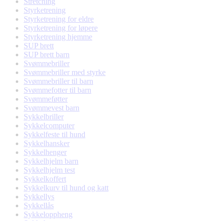
Stretching
Styrketrening
Styrketrening for eldre
Styrketrening for løpere
Styrketrening hjemme
SUP brett
SUP brett barn
Svømmebriller
Svømmebriller med styrke
Svømmebriller til barn
Svømmefotter til barn
Svømmeføtter
Svømmevest barn
Sykkelbriller
Sykkelcomputer
Sykkelfeste til hund
Sykkelhansker
Sykkelhenger
Sykkelhjelm barn
Sykkelhjelm test
Sykkelkoffert
Sykkelkurv til hund og katt
Sykkellys
Sykkellås
Sykkeloppheng