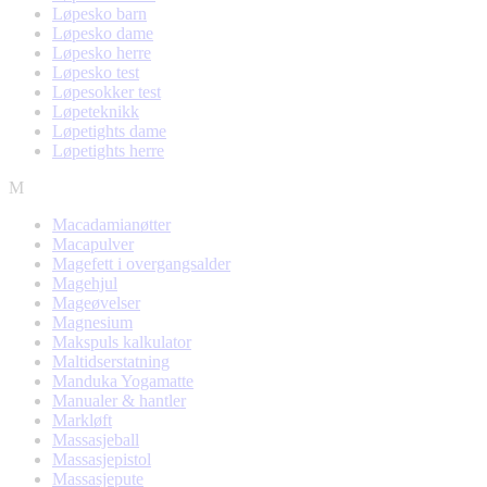
Løpesko barn
Løpesko dame
Løpesko herre
Løpesko test
Løpesokker test
Løpeteknikk
Løpetights dame
Løpetights herre
M
Macadamianøtter
Macapulver
Magefett i overgangsalder
Magehjul
Mageøvelser
Magnesium
Makspuls kalkulator
Maltidserstatning
Manduka Yogamatte
Manualer & hantler
Markløft
Massasjeball
Massasjepistol
Massasjepute