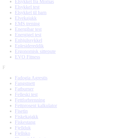
Elsykkel fra Momas
Elsykkel test
Elsykkel til barn
Elvekajakk
EMS trening
Energibar test
Energigel test
Enhjulssykkel
Eplesidereddik
Ergonomisk sittepute
EVO Fitness
F
Fadogia Agrestis
Fangstnett
Fatburner
Felleski test
Fettforbrenning
Fettprosent kalkulator
Fisetin
Fiskekajakk
Fiskestang
Fjellduk
Fjellsko