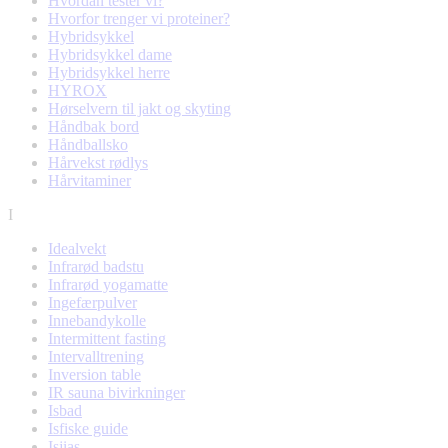
Hvordan tester vi?
Hvorfor trenger vi proteiner?
Hybridsykkel
Hybridsykkel dame
Hybridsykkel herre
HYROX
Hørselvern til jakt og skyting
Håndbak bord
Håndballsko
Hårvekst rødlys
Hårvitaminer
I
Idealvekt
Infrarød badstu
Infrarød yogamatte
Ingefærpulver
Innebandykolle
Intermittent fasting
Intervalltrening
Inversion table
IR sauna bivirkninger
Isbad
Isfiske guide
Isjias