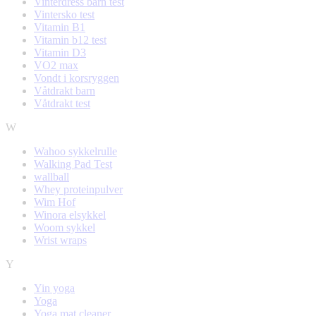
Vinterdress barn test
Vintersko test
Vitamin B1
Vitamin b12 test
Vitamin D3
VO2 max
Vondt i korsryggen
Våtdrakt barn
Våtdrakt test
W
Wahoo sykkelrulle
Walking Pad Test
wallball
Whey proteinpulver
Wim Hof
Winora elsykkel
Woom sykkel
Wrist wraps
Y
Yin yoga
Yoga
Yoga mat cleaner