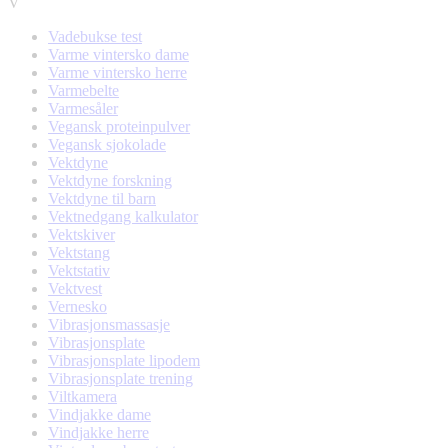
V
Vadebukse test
Varme vintersko dame
Varme vintersko herre
Varmebelte
Varmesåler
Vegansk proteinpulver
Vegansk sjokolade
Vektdyne
Vektdyne forskning
Vektdyne til barn
Vektnedgang kalkulator
Vektskiver
Vektstang
Vektstativ
Vektvest
Vernesko
Vibrasjonsmassasje
Vibrasjonsplate
Vibrasjonsplate lipodem
Vibrasjonsplate trening
Viltkamera
Vindjakke dame
Vindjakke herre