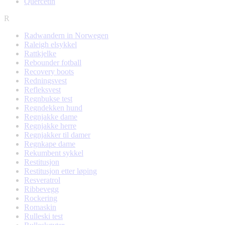
Quercetin
R
Radwandern in Norwegen
Raleigh elsykkel
Rattkjelke
Rebounder fotball
Recovery boots
Redningsvest
Refleksvest
Regnbukse test
Regndekken hund
Regnjakke dame
Regnjakke herre
Regnjakker til damer
Regnkape dame
Rekumbent sykkel
Restitusjon
Restitusjon etter løping
Resveratrol
Ribbevegg
Rockering
Romaskin
Rulleski test