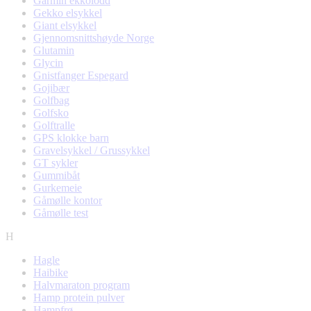
Garmin ekkolodd
Gekko elsykkel
Giant elsykkel
Gjennomsnittshøyde Norge
Glutamin
Glycin
Gnistfanger Espegard
Gojibær
Golfbag
Golfsko
Golftralle
GPS klokke barn
Gravelsykkel / Grussykkel
GT sykler
Gummibåt
Gurkemeie
Gåmølle kontor
Gåmølle test
H
Hagle
Haibike
Halvmaraton program
Hamp protein pulver
Hampfrø