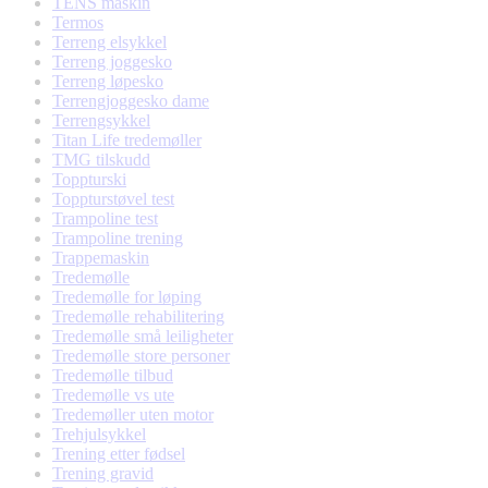
TENS maskin
Termos
Terreng elsykkel
Terreng joggesko
Terreng løpesko
Terrengjoggesko dame
Terrengsykkel
Titan Life tredemøller
TMG tilskudd
Toppturski
Toppturstøvel test
Trampoline test
Trampoline trening
Trappemaskin
Tredemølle
Tredemølle for løping
Tredemølle rehabilitering
Tredemølle små leiligheter
Tredemølle store personer
Tredemølle tilbud
Tredemølle vs ute
Tredemøller uten motor
Trehjulsykkel
Trening etter fødsel
Trening gravid