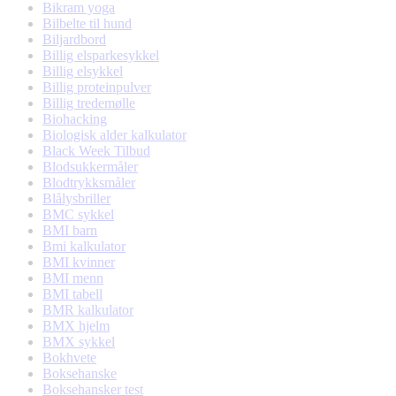
Bikram yoga
Bilbelte til hund
Biljardbord
Billig elsparkesykkel
Billig elsykkel
Billig proteinpulver
Billig tredemølle
Biohacking
Biologisk alder kalkulator
Black Week Tilbud
Blodsukkermåler
Blodtrykksmåler
Blålysbriller
BMC sykkel
BMI barn
Bmi kalkulator
BMI kvinner
BMI menn
BMI tabell
BMR kalkulator
BMX hjelm
BMX sykkel
Bokhvete
Boksehanske
Boksehansker test