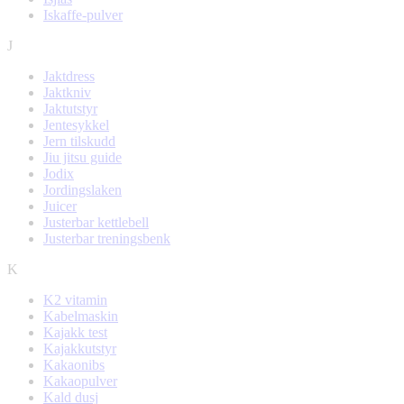
Iskaffe-pulver
J
Jaktdress
Jaktkniv
Jaktutstyr
Jentesykkel
Jern tilskudd
Jiu jitsu guide
Jodix
Jordingslaken
Juicer
Justerbar kettlebell
Justerbar treningsbenk
K
K2 vitamin
Kabelmaskin
Kajakk test
Kajakkutstyr
Kakaonibs
Kakaopulver
Kald dusj