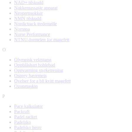
NAD+ tilskudd
Nakkemassasje apparat
Neoprensokker
NMN tilskudd
Nordictrack tredemølle
Norrøna
Norse Performance
NTNU-formelen for magefett
O
Olympisk vektstang
Oppblåsbart boblebad
Oppvarming styrketrening
Osprey bæremeis
Ovelser for a bli kvitt magefett
Ozonmaskin
P
Pace kalkulator
Packraft
Padel racket
Padelsko
Padelsko herre