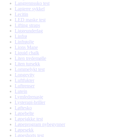
Langrennssko test
Lapierre sykkel
Lecitin
LED maske test
Lifting straps
Liggeunderlag
Linfrø
Linfrøolje
Lions Mane
Liquid chalk
Liten tredemølle
Liten tursekk
Lommelykt test
Longevity
Luftfukter
Luftrenser
Lutein
Lymfedrenasje
Lysterapi-briller
Løftesko
Løpebelte
Løpejakke test
Løpeprogram nybegynner
Løpesekk
Løpeshorts test