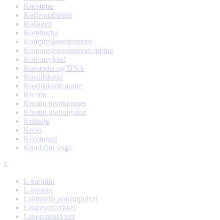
Knestøtte
Koffeintabletter
Kollagen
Kombucha
Kompresjonsstrømper
Kompresjonsstrømper løping
Kontorsykkel
Koriander og DNA
Kosttilskudd
Kosttilskudd guide
Kreatin
Kreatin bivirkninger
Kreatin monohydrat
Krillolje
Krom
Kryoterapi
Kundalini yoga
L
L-karnitin
L-tyrosin
Laktosefri proteinpulver
Landeveissykkel
Langrennski test