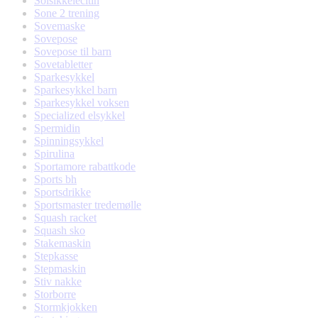
Solsikkelecitin
Sone 2 trening
Sovemaske
Sovepose
Sovepose til barn
Sovetabletter
Sparkesykkel
Sparkesykkel barn
Sparkesykkel voksen
Specialized elsykkel
Spermidin
Spinningsykkel
Spirulina
Sportamore rabattkode
Sports bh
Sportsdrikke
Sportsmaster tredemølle
Squash racket
Squash sko
Stakemaskin
Stepkasse
Stepmaskin
Stiv nakke
Storborre
Stormkjokken