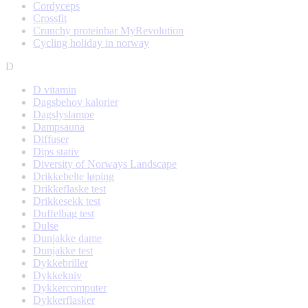
Cordyceps
Crossfit
Crunchy proteinbar MyRevolution
Cycling holiday in norway
D
D vitamin
Dagsbehov kalorier
Dagslyslampe
Dampsauna
Diffuser
Dips stativ
Diversity of Norways Landscape
Drikkebelte løping
Drikkeflaske test
Drikkesekk test
Duffelbag test
Dulse
Dunjakke dame
Dunjakke test
Dykkebriller
Dykkekniv
Dykkercomputer
Dykkerflasker