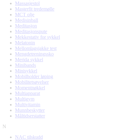
Massasjestol
Masterfit tredemølle
MCT olje
Medisinball
Meditasjon
Meditasjonspute
Mekkestativ for sykkel
Melatonin
Mellomlagsjakke test
Mengdetreningssko
Merida sykkel
Minibands
Minisykkel
Mobilholder løping
Mobilitetsøvelser
Momentnøkkel
Multiapparat
Multigym
Multivitamin
Munnbeskytter
Måltidserstatter
N
NAC tilskudd