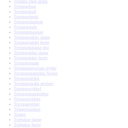
Trening med strikk
Treningsbag
Treningsball
Treningsbenk
Treningsdagbok
Treningsgulv
Treningshansker
Treningsjakke dame
Treningsjakke herre
Treningsklokke test
Treningsklær dame
Treningsklær herre
Treningsmatte
Treningsprogram styrke
Treningsstatistikk Norge
Treningsstrikk
Treningsstrikk øvelser
Treningssykkel
Treningstrampoline
Treningsvekter
Tricepsøvelser
Triggerpunkter
Truger
Turbukse dame
Turbukse herre