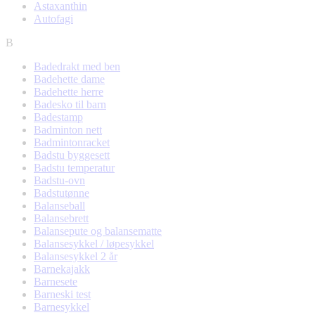
Astaxanthin
Autofagi
B
Badedrakt med ben
Badehette dame
Badehette herre
Badesko til barn
Badestamp
Badminton nett
Badmintonracket
Badstu byggesett
Badstu temperatur
Badstu-ovn
Badstutønne
Balanseball
Balansebrett
Balansepute og balansematte
Balansesykkel / løpesykkel
Balansesykkel 2 år
Barnekajakk
Barnesete
Barneski test
Barnesykkel