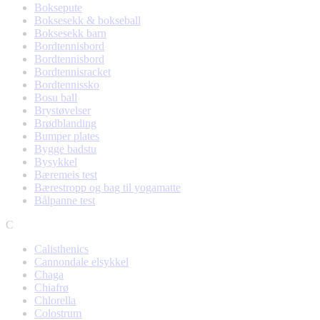
Boksepute
Boksesekk & bokseball
Boksesekk barn
Bordtennisbord
Bordtennisbord
Bordtennisracket
Bordtennissko
Bosu ball
Brystøvelser
Brødblanding
Bumper plates
Bygge badstu
Bysykkel
Bæremeis test
Bærestropp og bag til yogamatte
Bålpanne test
C
Calisthenics
Cannondale elsykkel
Chaga
Chiafrø
Chlorella
Colostrum