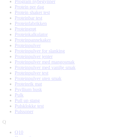
Program nybegynner
Protein per dag
Protein shaker test
Proteinbar test
Proteinfabrikken
Proteingrøt
Proteinkalkulator
Proteinpannekaker
Proteinpulver
Proteinpulver for slanking
Proteinpulver jenter
Proteinpulver med mangosmak
Proteinpulver med vanilje smak
Proteinpulver test
Proteinpulver uten smak
Proteinrik mat
Psyllium husk
Pulk
Pull up stang
Pulsklokke test
Pulssoner
Q
Q10