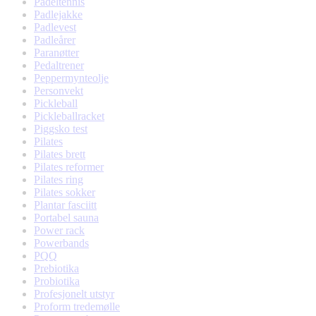
Padeltennis
Padlejakke
Padlevest
Padleårer
Paranøtter
Pedaltrener
Peppermynteolje
Personvekt
Pickleball
Pickleballracket
Piggsko test
Pilates
Pilates brett
Pilates reformer
Pilates ring
Pilates sokker
Plantar fasciitt
Portabel sauna
Power rack
Powerbands
PQQ
Prebiotika
Probiotika
Profesjonelt utstyr
Proform tredemølle