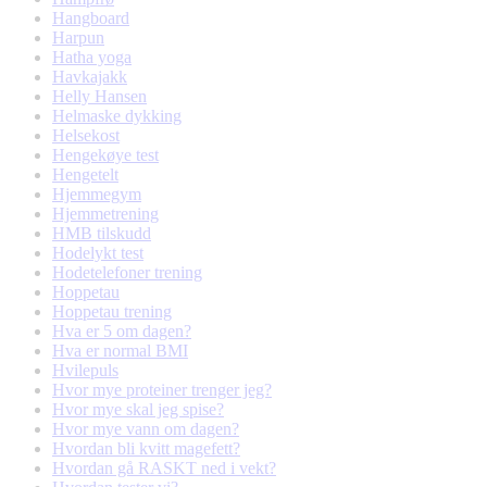
Hangboard
Harpun
Hatha yoga
Havkajakk
Helly Hansen
Helmaske dykking
Helsekost
Hengekøye test
Hengetelt
Hjemmegym
Hjemmetrening
HMB tilskudd
Hodelykt test
Hodetelefoner trening
Hoppetau
Hoppetau trening
Hva er 5 om dagen?
Hva er normal BMI
Hvilepuls
Hvor mye proteiner trenger jeg?
Hvor mye skal jeg spise?
Hvor mye vann om dagen?
Hvordan bli kvitt magefett?
Hvordan gå RASKT ned i vekt?