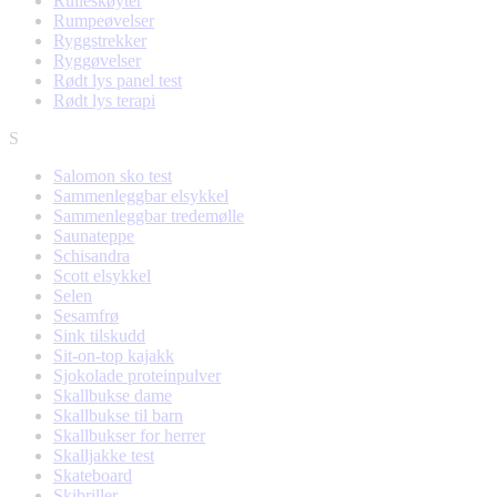
Rulleskøyter
Rumpeøvelser
Ryggstrekker
Ryggøvelser
Rødt lys panel test
Rødt lys terapi
S
Salomon sko test
Sammenleggbar elsykkel
Sammenleggbar tredemølle
Saunateppe
Schisandra
Scott elsykkel
Selen
Sesamfrø
Sink tilskudd
Sit-on-top kajakk
Sjokolade proteinpulver
Skallbukse dame
Skallbukse til barn
Skallbukser for herrer
Skalljakke test
Skateboard
Skibriller