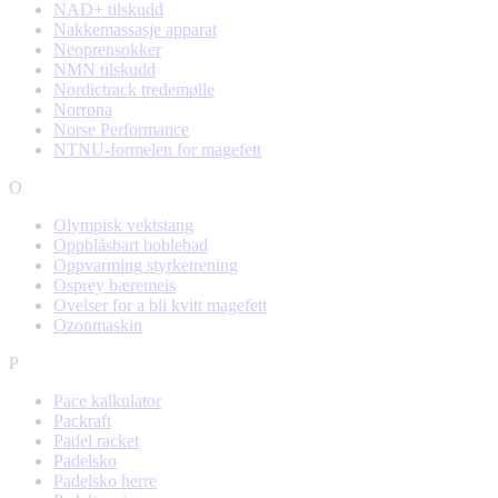
NAD+ tilskudd
Nakkemassasje apparat
Neoprensokker
NMN tilskudd
Nordictrack tredemølle
Norrøna
Norse Performance
NTNU-formelen for magefett
O
Olympisk vektstang
Oppblåsbart boblebad
Oppvarming styrketrening
Osprey bæremeis
Ovelser for a bli kvitt magefett
Ozonmaskin
P
Pace kalkulator
Packraft
Padel racket
Padelsko
Padelsko herre