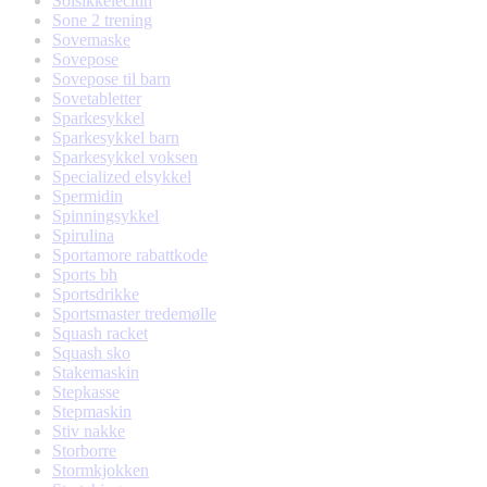
Solsikkelecitin
Sone 2 trening
Sovemaske
Sovepose
Sovepose til barn
Sovetabletter
Sparkesykkel
Sparkesykkel barn
Sparkesykkel voksen
Specialized elsykkel
Spermidin
Spinningsykkel
Spirulina
Sportamore rabattkode
Sports bh
Sportsdrikke
Sportsmaster tredemølle
Squash racket
Squash sko
Stakemaskin
Stepkasse
Stepmaskin
Stiv nakke
Storborre
Stormkjokken