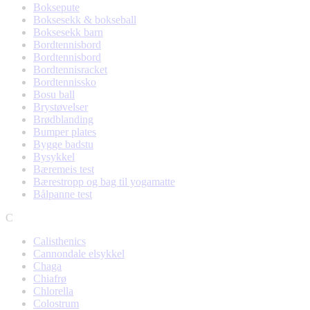
Boksepute
Boksesekk & bokseball
Boksesekk barn
Bordtennisbord
Bordtennisbord
Bordtennisracket
Bordtennissko
Bosu ball
Brystøvelser
Brødblanding
Bumper plates
Bygge badstu
Bysykkel
Bæremeis test
Bærestropp og bag til yogamatte
Bålpanne test
C
Calisthenics
Cannondale elsykkel
Chaga
Chiafrø
Chlorella
Colostrum