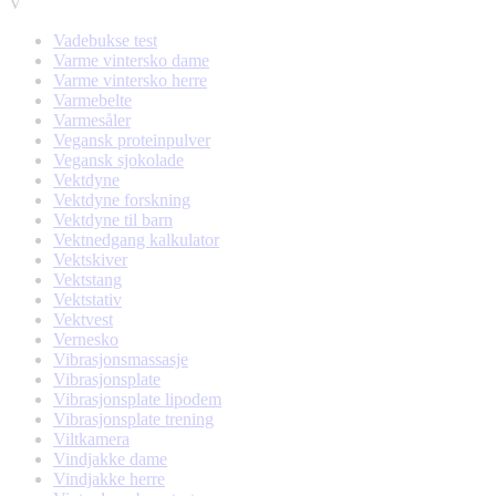
V
Vadebukse test
Varme vintersko dame
Varme vintersko herre
Varmebelte
Varmesåler
Vegansk proteinpulver
Vegansk sjokolade
Vektdyne
Vektdyne forskning
Vektdyne til barn
Vektnedgang kalkulator
Vektskiver
Vektstang
Vektstativ
Vektvest
Vernesko
Vibrasjonsmassasje
Vibrasjonsplate
Vibrasjonsplate lipodem
Vibrasjonsplate trening
Viltkamera
Vindjakke dame
Vindjakke herre