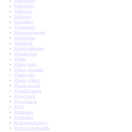
Padeltennis
Padlejakke
Padlevest
Padleårer
Paranøtter
Pedaltrener
Peppermynteolje
Personvekt
Pickleball
Pickleballracket
Piggsko test
Pilates
Pilates brett
Pilates reformer
Pilates ring
Pilates sokker
Plantar fasciitt
Portabel sauna
Power rack
Powerbands
PQQ
Prebiotika
Probiotika
Profesjonelt utstyr
Proform tredemølle