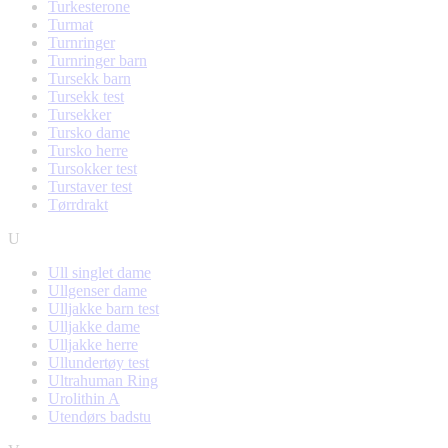
Turkesterone
Turmat
Turnringer
Turnringer barn
Tursekk barn
Tursekk test
Tursekker
Tursko dame
Tursko herre
Tursokker test
Turstaver test
Tørrdrakt
U
Ull singlet dame
Ullgenser dame
Ulljakke barn test
Ulljakke dame
Ulljakke herre
Ullundertøy test
Ultrahuman Ring
Urolithin A
Utendørs badstu