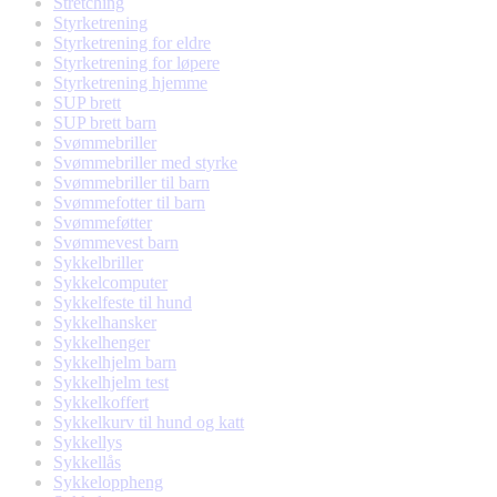
Stretching
Styrketrening
Styrketrening for eldre
Styrketrening for løpere
Styrketrening hjemme
SUP brett
SUP brett barn
Svømmebriller
Svømmebriller med styrke
Svømmebriller til barn
Svømmefotter til barn
Svømmeføtter
Svømmevest barn
Sykkelbriller
Sykkelcomputer
Sykkelfeste til hund
Sykkelhansker
Sykkelhenger
Sykkelhjelm barn
Sykkelhjelm test
Sykkelkoffert
Sykkelkurv til hund og katt
Sykkellys
Sykkellås
Sykkeloppheng