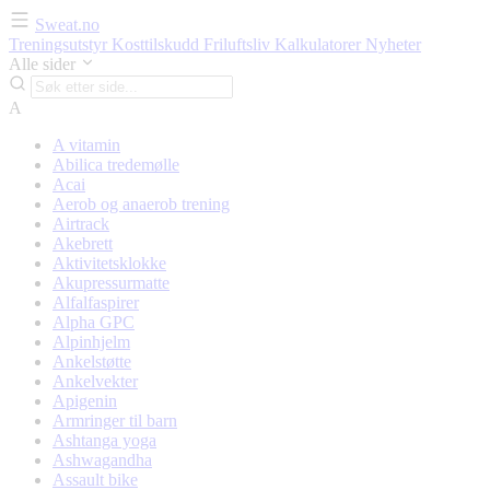
Sweat.no
Treningsutstyr
Kosttilskudd
Friluftsliv
Kalkulatorer
Nyheter
Alle sider
A
A vitamin
Abilica tredemølle
Acai
Aerob og anaerob trening
Airtrack
Akebrett
Aktivitetsklokke
Akupressurmatte
Alfalfaspirer
Alpha GPC
Alpinhjelm
Ankelstøtte
Ankelvekter
Apigenin
Armringer til barn
Ashtanga yoga
Ashwagandha
Assault bike