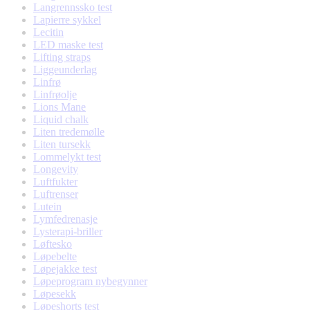
Langrennssko test
Lapierre sykkel
Lecitin
LED maske test
Lifting straps
Liggeunderlag
Linfrø
Linfrøolje
Lions Mane
Liquid chalk
Liten tredemølle
Liten tursekk
Lommelykt test
Longevity
Luftfukter
Luftrenser
Lutein
Lymfedrenasje
Lysterapi-briller
Løftesko
Løpebelte
Løpejakke test
Løpeprogram nybegynner
Løpesekk
Løpeshorts test