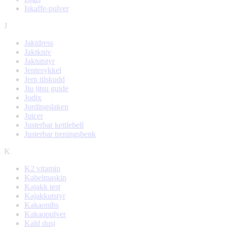
Iskaffe-pulver
J
Jaktdress
Jaktkniv
Jaktutstyr
Jentesykkel
Jern tilskudd
Jiu jitsu guide
Jodix
Jordingslaken
Juicer
Justerbar kettlebell
Justerbar treningsbenk
K
K2 vitamin
Kabelmaskin
Kajakk test
Kajakkutstyr
Kakaonibs
Kakaopulver
Kald dusj