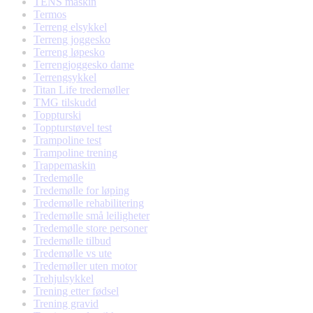
TENS maskin
Termos
Terreng elsykkel
Terreng joggesko
Terreng løpesko
Terrengjoggesko dame
Terrengsykkel
Titan Life tredemøller
TMG tilskudd
Toppturski
Toppturstøvel test
Trampoline test
Trampoline trening
Trappemaskin
Tredemølle
Tredemølle for løping
Tredemølle rehabilitering
Tredemølle små leiligheter
Tredemølle store personer
Tredemølle tilbud
Tredemølle vs ute
Tredemøller uten motor
Trehjulsykkel
Trening etter fødsel
Trening gravid