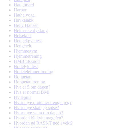
Hangboard
Harpun
Hatha yoga
Havkajakk
Helly Hansen
Helmaske dykking
Helsekost
Hengekøye test
Hengetelt
Hjemmegym
Hjemmetrening
HMB tilskudd
Hodelykt test
Hodetelefoner trening
Hoppetau
Hoppetau trening
Hva er 5 om dagen?
Hva er normal BMI
Hvilepuls
Hvor mye proteiner trenger jeg?
Hvor mye skal jeg spise?
Hvor mye vann om dagen?
Hvordan bli kvitt magefett?
Hvordan gå RASKT ned i vekt?