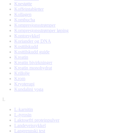
Knestøtte
Koffeintabletter
Kollagen
Kombucha
Kompresjonsstrømper
Kompresjonsstrømper løping
Kontorsykkel
Koriander og DNA
Kosttilskudd
Kosttilskudd guide
Kreatin
Kreatin bivirkninger
Kreatin monohydrat
Krillolje
Krom
Kryoterapi
Kundalini yoga
L
L-karnitin
L-tyrosin
Laktosefri proteinpulver
Landeveissykkel
Langrennski test