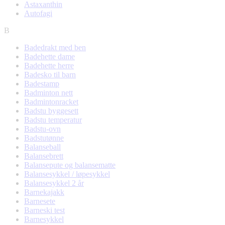
Astaxanthin
Autofagi
B
Badedrakt med ben
Badehette dame
Badehette herre
Badesko til barn
Badestamp
Badminton nett
Badmintonracket
Badstu byggesett
Badstu temperatur
Badstu-ovn
Badstutønne
Balanseball
Balansebrett
Balansepute og balansematte
Balansesykkel / løpesykkel
Balansesykkel 2 år
Barnekajakk
Barnesete
Barneski test
Barnesykkel