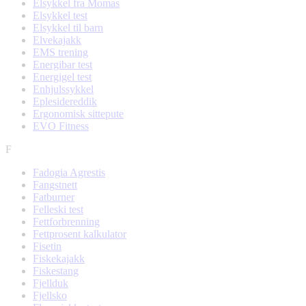
Elsykkel fra Momas
Elsykkel test
Elsykkel til barn
Elvekajakk
EMS trening
Energibar test
Energigel test
Enhjulssykkel
Eplesidereddik
Ergonomisk sittepute
EVO Fitness
F
Fadogia Agrestis
Fangstnett
Fatburner
Felleski test
Fettforbrenning
Fettprosent kalkulator
Fisetin
Fiskekajakk
Fiskestang
Fjellduk
Fjellsko