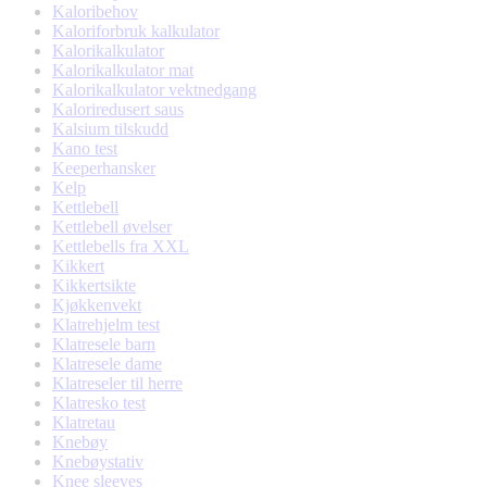
Kaloribehov
Kaloriforbruk kalkulator
Kalorikalkulator
Kalorikalkulator mat
Kalorikalkulator vektnedgang
Kaloriredusert saus
Kalsium tilskudd
Kano test
Keeperhansker
Kelp
Kettlebell
Kettlebell øvelser
Kettlebells fra XXL
Kikkert
Kikkertsikte
Kjøkkenvekt
Klatrehjelm test
Klatresele barn
Klatresele dame
Klatreseler til herre
Klatresko test
Klatretau
Knebøy
Knebøystativ
Knee sleeves