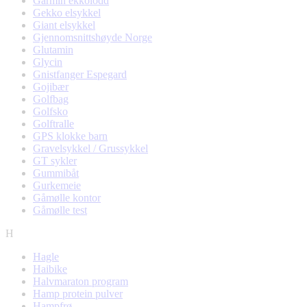
Garmin ekkolodd
Gekko elsykkel
Giant elsykkel
Gjennomsnittshøyde Norge
Glutamin
Glycin
Gnistfanger Espegard
Gojibær
Golfbag
Golfsko
Golftralle
GPS klokke barn
Gravelsykkel / Grussykkel
GT sykler
Gummibåt
Gurkemeie
Gåmølle kontor
Gåmølle test
H
Hagle
Haibike
Halvmaraton program
Hamp protein pulver
Hampfrø