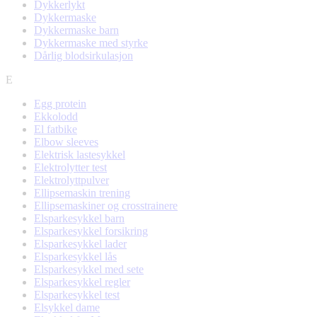
Dykkerlykt
Dykkermaske
Dykkermaske barn
Dykkermaske med styrke
Dårlig blodsirkulasjon
E
Egg protein
Ekkolodd
El fatbike
Elbow sleeves
Elektrisk lastesykkel
Elektrolytter test
Elektrolyttpulver
Ellipsemaskin trening
Ellipsemaskiner og crosstrainere
Elsparkesykkel barn
Elsparkesykkel forsikring
Elsparkesykkel lader
Elsparkesykkel lås
Elsparkesykkel med sete
Elsparkesykkel regler
Elsparkesykkel test
Elsykkel dame