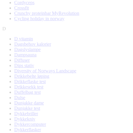
Cordyceps
Crossfit
Crunchy proteinbar MyRevolution
Cycling holiday in norway
D
D vitamin
Dagsbehov kalorier
Dagslyslampe
Dampsauna
Diffuser
Dips stativ
Diversity of Norways Landscape
Drikkebelte løping
Drikkeflaske test
Drikkesekk test
Duffelbag test
Dulse
Dunjakke dame
Dunjakke test
Dykkebriller
Dykkekniv
Dykkercomputer
Dykkerflasker