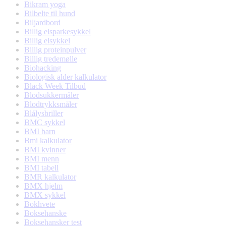
Bikram yoga
Bilbelte til hund
Biljardbord
Billig elsparkesykkel
Billig elsykkel
Billig proteinpulver
Billig tredemølle
Biohacking
Biologisk alder kalkulator
Black Week Tilbud
Blodsukkermåler
Blodtrykksmåler
Blålysbriller
BMC sykkel
BMI barn
Bmi kalkulator
BMI kvinner
BMI menn
BMI tabell
BMR kalkulator
BMX hjelm
BMX sykkel
Bokhvete
Boksehanske
Boksehansker test