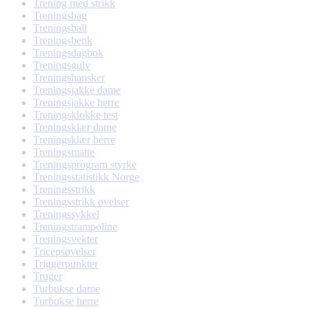
Trening med strikk
Treningsbag
Treningsball
Treningsbenk
Treningsdagbok
Treningsgulv
Treningshansker
Treningsjakke dame
Treningsjakke herre
Treningsklokke test
Treningsklær dame
Treningsklær herre
Treningsmatte
Treningsprogram styrke
Treningsstatistikk Norge
Treningsstrikk
Treningsstrikk øvelser
Treningssykkel
Treningstrampoline
Treningsvekter
Tricepsøvelser
Triggerpunkter
Truger
Turbukse dame
Turbukse herre