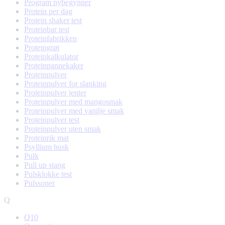
Program nybegynner
Protein per dag
Protein shaker test
Proteinbar test
Proteinfabrikken
Proteingrøt
Proteinkalkulator
Proteinpannekaker
Proteinpulver
Proteinpulver for slanking
Proteinpulver jenter
Proteinpulver med mangosmak
Proteinpulver med vanilje smak
Proteinpulver test
Proteinpulver uten smak
Proteinrik mat
Psyllium husk
Pulk
Pull up stang
Pulsklokke test
Pulssoner
Q
Q10