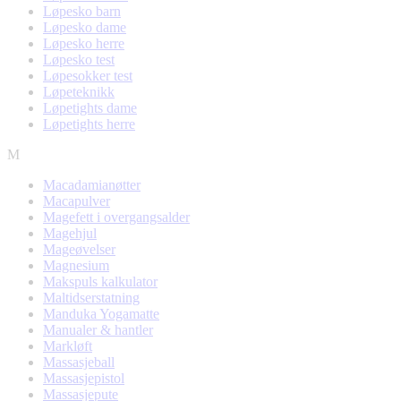
Løpesko barn
Løpesko dame
Løpesko herre
Løpesko test
Løpesokker test
Løpeteknikk
Løpetights dame
Løpetights herre
M
Macadamianøtter
Macapulver
Magefett i overgangsalder
Magehjul
Mageøvelser
Magnesium
Makspuls kalkulator
Maltidserstatning
Manduka Yogamatte
Manualer & hantler
Markløft
Massasjeball
Massasjepistol
Massasjepute