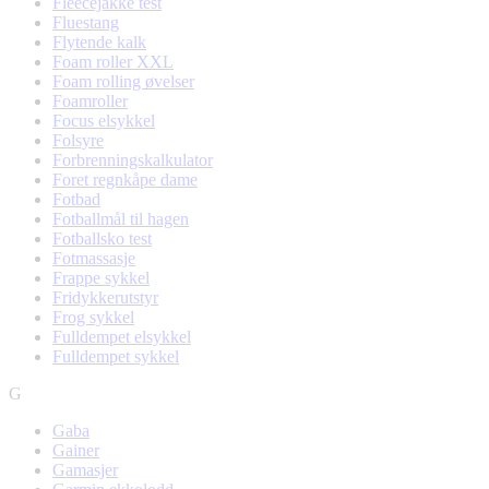
Fleecejakke test
Fluestang
Flytende kalk
Foam roller XXL
Foam rolling øvelser
Foamroller
Focus elsykkel
Folsyre
Forbrenningskalkulator
Foret regnkåpe dame
Fotbad
Fotballmål til hagen
Fotballsko test
Fotmassasje
Frappe sykkel
Fridykkerutstyr
Frog sykkel
Fulldempet elsykkel
Fulldempet sykkel
G
Gaba
Gainer
Gamasjer