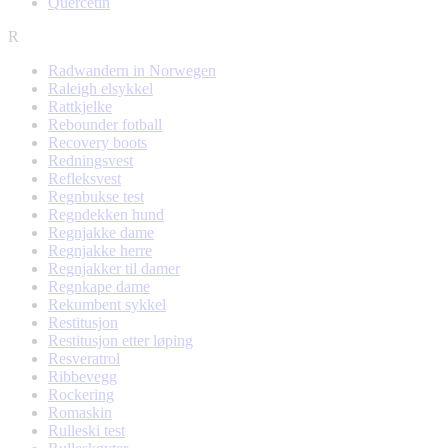
Quercetin
R
Radwandern in Norwegen
Raleigh elsykkel
Rattkjelke
Rebounder fotball
Recovery boots
Redningsvest
Refleksvest
Regnbukse test
Regndekken hund
Regnjakke dame
Regnjakke herre
Regnjakker til damer
Regnkape dame
Rekumbent sykkel
Restitusjon
Restitusjon etter løping
Resveratrol
Ribbevegg
Rockering
Romaskin
Rulleski test