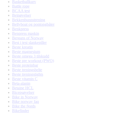
Basketballkurv
Battle rope
BCAA test
Beinøvelser
Bekkenbunnstrening
Bellyboat og pontongbåter
Benkpress
Benpress maskin
Bergans of Norway
Best i test slankepiller
Beste kreatin
Beste magnesium
Beste omega 3 tilskudd
Beste pre workout (PWO)
Beste proteinbar
Beste treningsbelte
Beste treningstights
Beste vitamin C
Beta-alanin
Betaine HCL
Bicepsøvelser
Bike in Norway
Bike norway faq
Bike the fjords
Bikefinder