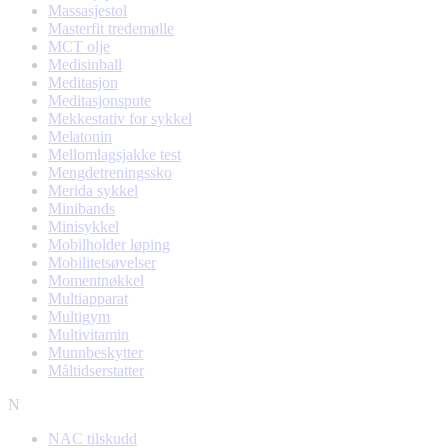
Massasjestol
Masterfit tredemølle
MCT olje
Medisinball
Meditasjon
Meditasjonspute
Mekkestativ for sykkel
Melatonin
Mellomlagsjakke test
Mengdetreningssko
Merida sykkel
Minibands
Minisykkel
Mobilholder løping
Mobilitetsøvelser
Momentnøkkel
Multiapparat
Multigym
Multivitamin
Munnbeskytter
Måltidserstatter
N
NAC tilskudd