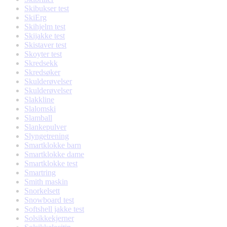
Skibukser test
SkiErg
Skihjelm test
Skijakke test
Skistaver test
Skoyter test
Skredsekk
Skredsøker
Skulderøvelser
Skulderøvelser
Slakkline
Slalomski
Slamball
Slankepulver
Slyngetrening
Smartklokke barn
Smartklokke dame
Smartklokke test
Smartring
Smith maskin
Snorkelsett
Snowboard test
Softshell jakke test
Solsikkekjerner