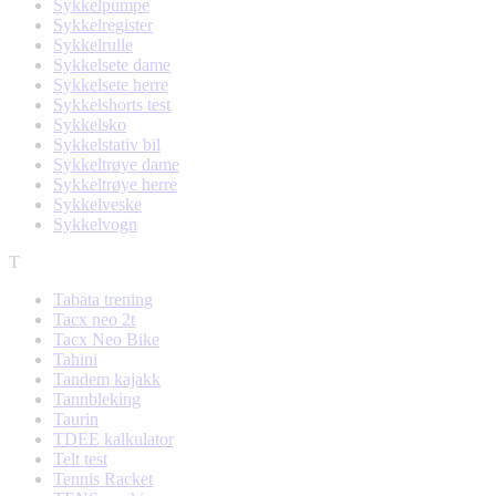
Sykkelpumpe
Sykkelregister
Sykkelrulle
Sykkelsete dame
Sykkelsete herre
Sykkelshorts test
Sykkelsko
Sykkelstativ bil
Sykkeltrøye dame
Sykkeltrøye herre
Sykkelveske
Sykkelvogn
T
Tabata trening
Tacx neo 2t
Tacx Neo Bike
Tahini
Tandem kajakk
Tannbleking
Taurin
TDEE kalkulator
Telt test
Tennis Racket