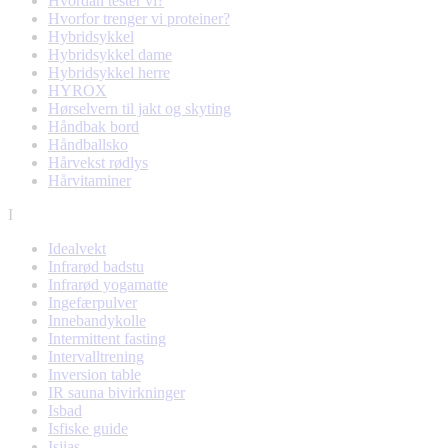
Hvordan tester vi?
Hvorfor trenger vi proteiner?
Hybridsykkel
Hybridsykkel dame
Hybridsykkel herre
HYROX
Hørselvern til jakt og skyting
Håndbak bord
Håndballsko
Hårvekst rødlys
Hårvitaminer
I
Idealvekt
Infrarød badstu
Infrarød yogamatte
Ingefærpulver
Innebandykolle
Intermittent fasting
Intervalltrening
Inversion table
IR sauna bivirkninger
Isbad
Isfiske guide
Isjias