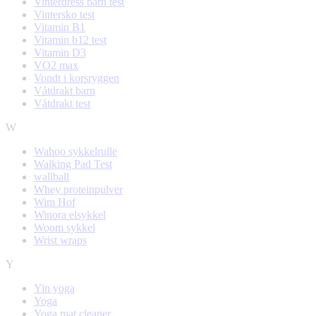
Vinterdress barn test
Vintersko test
Vitamin B1
Vitamin b12 test
Vitamin D3
VO2 max
Vondt i korsryggen
Våtdrakt barn
Våtdrakt test
W
Wahoo sykkelrulle
Walking Pad Test
wallball
Whey proteinpulver
Wim Hof
Winora elsykkel
Woom sykkel
Wrist wraps
Y
Yin yoga
Yoga
Yoga mat cleaner