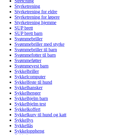
Stretching
Styrketrening
Styrketrening for eldre
Styrketrening for løpere
Styrketrening hjemme
SUP brett
SUP brett barn
Svømmebriller
Svømmebriller med styrke
Svømmebriller til barn
Svømmefotter til barn
Svømmeføtter
Svømmevest barn
Sykkelbriller
Sykkelcomputer
Sykkelfeste til hund
Sykkelhansker
Sykkelhenger
Sykkelhjelm barn
Sykkelhjelm test
Sykkelkoffert
Sykkelkurv til hund og katt
Sykkellys
Sykkellås
Sykkeloppheng