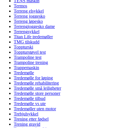
TENS maskin
Termos
Terreng elsykkel
Terreng joggesko
Terreng løpesko
Terrengjoggesko dame
Terrengsykkel
Titan Life tredemøller
TMG tilskudd
Toppturski
Toppturstøvel test
Trampoline test
Trampoline trening
Trappemaskin
Tredemølle
Tredemølle for løping
Tredemølle rehabilitering
Tredemølle små leiligheter
Tredemølle store personer
Tredemølle tilbud
Tredemølle vs ute
Tredemøller uten motor
Trehjulsykkel
Trening etter fødsel
Trening gravid