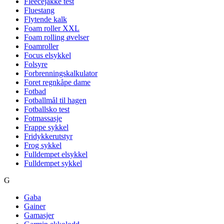
Fleecejakke test
Fluestang
Flytende kalk
Foam roller XXL
Foam rolling øvelser
Foamroller
Focus elsykkel
Folsyre
Forbrenningskalkulator
Foret regnkåpe dame
Fotbad
Fotballmål til hagen
Fotballsko test
Fotmassasje
Frappe sykkel
Fridykkerutstyr
Frog sykkel
Fulldempet elsykkel
Fulldempet sykkel
G
Gaba
Gainer
Gamasjer