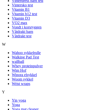
Vinterdress barn test
Vintersko test
Vitamin B1
Vitamin b12 test
Vitamin D3
VO2 max
Vondt i korsryggen
Våtdrakt barn
Våtdrakt test
W
Wahoo sykkelrulle
Walking Pad Test
wallball
Whey proteinpulver
Wim Hof
Winora elsykkel
Woom sykkel
Wrist wraps
Y
Yin yoga
Yoga
Yoga mat cleaner