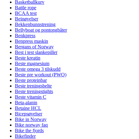
Basketballkurv
Battle rope
BCAA test
Beinøvelser
Bekkenbunnstrening
Bellyboat og pontongbåter
Benkpress
Benpress maskin
Bergans of Norway
Best i test slankepiller
Beste kreatin
Beste magnesium
Beste omega 3 tilskudd
Beste pre workout (PWO)
Beste proteinbar
Beste treningsbelte
Beste treningstights
Beste vitamin C
Beta-alanin
Betaine HCL
Bicepsøvelser
Bike in Norway
Bike norway faq
Bike the fjords
Bikefinder