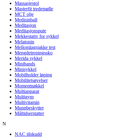
Massasjestol
Masterfit tredemølle
MCT olje
Medisinball
Meditasjon
Meditasjonspute
Mekkestativ for sykkel
Melatonin
Mellomlagsjakke test
Mengdetreningssko
Merida sykkel
Minibands
Minisykkel
Mobilholder løping
Mobilitetsøvelser
Momentnøkkel
Multiapparat
Multigym
Multivitamin
Munnbeskytter
Måltidserstatter
N
NAC tilskudd