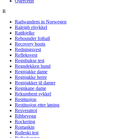
Quercetin
R
Radwandern in Norwegen
Raleigh elsykkel
Rattkjelke
Rebounder fotball
Recovery boots
Redningsvest
Refleksvest
Regnbukse test
Regndekken hund
Regnjakke dame
Regnjakke herre
Regnjakker til damer
Regnkape dame
Rekumbent sykkel
Restitusjon
Restitusjon etter løping
Resveratrol
Ribbevegg
Rockering
Romaskin
Rulleski test