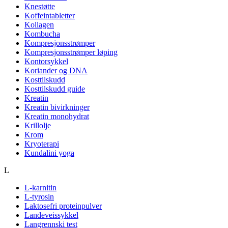
Knestøtte
Koffeintabletter
Kollagen
Kombucha
Kompresjonsstrømper
Kompresjonsstrømper løping
Kontorsykkel
Koriander og DNA
Kosttilskudd
Kosttilskudd guide
Kreatin
Kreatin bivirkninger
Kreatin monohydrat
Krillolje
Krom
Kryoterapi
Kundalini yoga
L
L-karnitin
L-tyrosin
Laktosefri proteinpulver
Landeveissykkel
Langrennski test