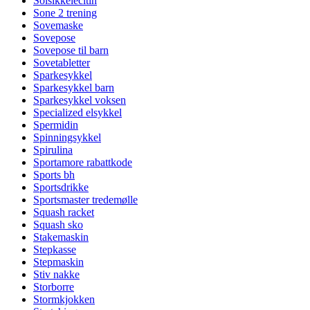
Solsikkelecitin
Sone 2 trening
Sovemaske
Sovepose
Sovepose til barn
Sovetabletter
Sparkesykkel
Sparkesykkel barn
Sparkesykkel voksen
Specialized elsykkel
Spermidin
Spinningsykkel
Spirulina
Sportamore rabattkode
Sports bh
Sportsdrikke
Sportsmaster tredemølle
Squash racket
Squash sko
Stakemaskin
Stepkasse
Stepmaskin
Stiv nakke
Storborre
Stormkjokken