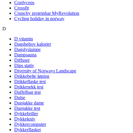
Cordyceps
Crossfit
Crunchy proteinbar MyRevolution
Cycling holiday in norway
D
D vitamin
Dagsbehov kalorier
Dagslyslampe
Dampsauna
Diffuser
Dips stativ
Diversity of Norways Landscape
Drikkebelte løping
Drikkeflaske test
Drikkesekk test
Duffelbag test
Dulse
Dunjakke dame
Dunjakke test
Dykkebriller
Dykkekniv
Dykkercomputer
Dykkerflasker