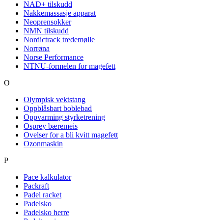
NAD+ tilskudd
Nakkemassasje apparat
Neoprensokker
NMN tilskudd
Nordictrack tredemølle
Norrøna
Norse Performance
NTNU-formelen for magefett
O
Olympisk vektstang
Oppblåsbart boblebad
Oppvarming styrketrening
Osprey bæremeis
Ovelser for a bli kvitt magefett
Ozonmaskin
P
Pace kalkulator
Packraft
Padel racket
Padelsko
Padelsko herre