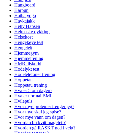
Hangboard
Harpun
Hatha yoga
Havkajakk
Helly Hansen
Helmaske dykking
Helsekost
Hengekøye test
Hengetelt
Hjemmegym
Hjemmetrening
HMB tilskudd
Hodelykt test
Hodetelefoner trening
Hoppetau
Hoppetau trening
Hva er 5 om dagen?
Hva er normal BMI
Hvilepuls
Hvor mye proteiner trenger jeg?
Hvor mye skal jeg spise?
Hvor mye vann om dagen?
Hvordan bli kvitt magefett?
Hvordan gå RASKT ned i vekt?