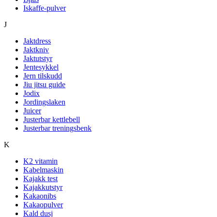
Iskaffe-pulver
J
Jaktdress
Jaktkniv
Jaktutstyr
Jentesykkel
Jern tilskudd
Jiu jitsu guide
Jodix
Jordingslaken
Juicer
Justerbar kettlebell
Justerbar treningsbenk
K
K2 vitamin
Kabelmaskin
Kajakk test
Kajakkutstyr
Kakaonibs
Kakaopulver
Kald dusj