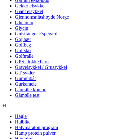
Garmin ekkolodd
Gekko elsykkel
Giant elsykkel
Gjennomsnittshøyde Norge
Glutamin
Glycin
Gnistfanger Espegard
Gojibær
Golfbag
Golfsko
Golftralle
GPS klokke barn
Gravelsykkel / Grussykkel
GT sykler
Gummibåt
Gurkemeie
Gåmølle kontor
Gåmølle test
H
Hagle
Haibike
Halvmaraton program
Hamp protein pulver
Hampfrø