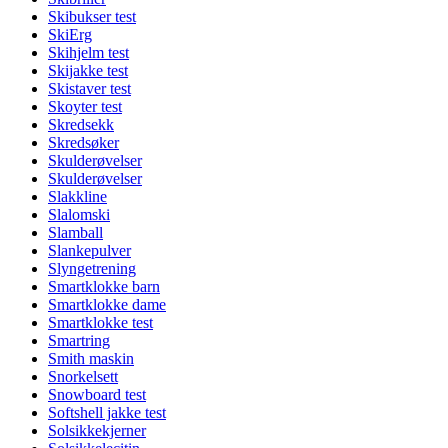
Skibukser test
SkiErg
Skihjelm test
Skijakke test
Skistaver test
Skoyter test
Skredsekk
Skredsøker
Skulderøvelser
Skulderøvelser
Slakkline
Slalomski
Slamball
Slankepulver
Slyngetrening
Smartklokke barn
Smartklokke dame
Smartklokke test
Smartring
Smith maskin
Snorkelsett
Snowboard test
Softshell jakke test
Solsikkekjerner