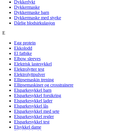
Dykkerlykt
Dykkermaske
Dykkermaske barn
Dykkermaske med styrke
Dårlig blodsirkulasjon
E
Egg protein
Ekkolodd
El fatbike
Elbow sleeves
Elektrisk lastesykkel
Elektrolytter test
Elektrolyttpulver
Ellipsemaskin trening
Ellipsemaskiner og crosstrainere
Elsparkesykkel barn
Elsparkesykkel forsikring
Elsparkesykkel lader
Elsparkesykkel lås
Elsparkesykkel med sete
Elsparkesykkel regler
Elsparkesykkel test
Elsykkel dame