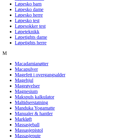
Løpesko barn
Løpesko dame
Løpesko herre
Løpesko test
Løpesokker test
Løpeteknikk
Løpetights dame
Løpetights herre
M
Macadamianøtter
Macapulver
Magefett i overgangsalder
Magehjul
Mageøvelser
Magnesium
Makspuls kalkulator
Maltidserstatning
Manduka Yogamatte
Manualer & hantler
Markløft
Massasjeball
Massasjepistol
Massasjepute