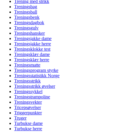
Trening med strikk
Treningsbag
Treningsball
Treningsbenk
Treningsdagbok
Treningsgulv
Treningshansker
Treningsjakke dame
Treningsjakke herre
Treningsklokke test
Treningsklær dame
Treningsklær herre
Treningsmatte
Treningsprogram styrke
Treningsstatistikk Norge
Treningsstrikk
Treningsstrikk øvelser
Treningssykkel
Treningstrampoline
Treningsvekter
Tricepsøvelser
Triggerpunkter
Truger
Turbukse dame
Turbukse herre