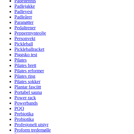
Padeltennis
Padlejakke
Padlevest
Padleårer
Paranøtter
Pedaltrener
Peppermynteolje
Personvekt
Pickleball
Pickleballracket
Piggsko test
Pilates
Pilates brett
Pilates reformer
Pilates ring
Pilates sokker
Plantar fasciitt
Portabel sauna
Power rack
Powerbands
PQQ
Prebiotika
Probiotika
Profesjonelt utstyr
Proform tredemølle