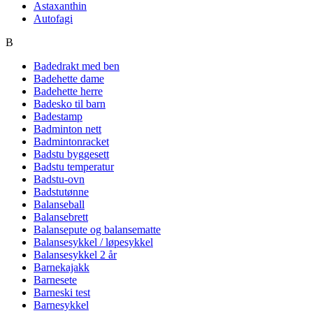
Astaxanthin
Autofagi
B
Badedrakt med ben
Badehette dame
Badehette herre
Badesko til barn
Badestamp
Badminton nett
Badmintonracket
Badstu byggesett
Badstu temperatur
Badstu-ovn
Badstutønne
Balanseball
Balansebrett
Balansepute og balansematte
Balansesykkel / løpesykkel
Balansesykkel 2 år
Barnekajakk
Barnesete
Barneski test
Barnesykkel