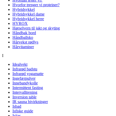
Hvordan tester vi?
Hvorfor trenger vi proteiner?
Hybridsykkel
Hybridsykkel dame
Hybridsykkel herre
HYROX
Hørselvern til jakt og skyting
Håndbak bord
Håndballsko
Hårvekst rødlys
Hårvitaminer
I
Idealvekt
Infrarød badstu
Infrarød yogamatte
Ingefærpulver
Innebandykolle
Intermittent fasting
Intervalltrening
Inversion table
IR sauna bivirkninger
Isbad
Isfiske guide
Isjias