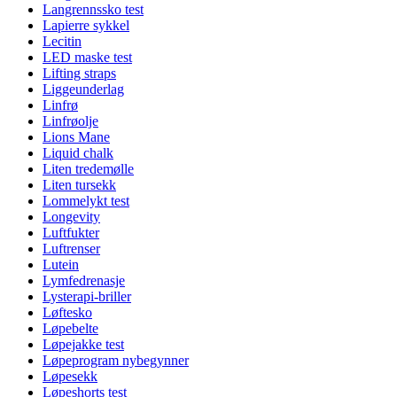
Langrennssko test
Lapierre sykkel
Lecitin
LED maske test
Lifting straps
Liggeunderlag
Linfrø
Linfrøolje
Lions Mane
Liquid chalk
Liten tredemølle
Liten tursekk
Lommelykt test
Longevity
Luftfukter
Luftrenser
Lutein
Lymfedrenasje
Lysterapi-briller
Løftesko
Løpebelte
Løpejakke test
Løpeprogram nybegynner
Løpesekk
Løpeshorts test