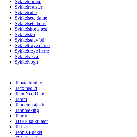
Sykkelpumpe
Sykkelregister
Sykkelrulle
Sykkelsete dame
Sykkelsete herre
Sykkelshorts test
Sykkelsko
Sykkelstativ bil
Sykkeltrøye dame
Sykkeltrøye herre
Sykkelveske
Sykkelvogn
T
Tabata trening
Tacx neo 2t
Tacx Neo Bike
Tahini
Tandem kajakk
Tannbleking
Taurin
TDEE kalkulator
Telt test
Tennis Racket