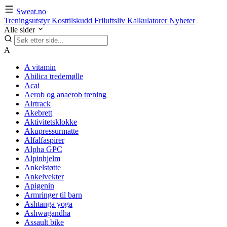
Sweat.no
Treningsutstyr
Kosttilskudd
Friluftsliv
Kalkulatorer
Nyheter
Alle sider
A
A vitamin
Abilica tredemølle
Acai
Aerob og anaerob trening
Airtrack
Akebrett
Aktivitetsklokke
Akupressurmatte
Alfalfaspirer
Alpha GPC
Alpinhjelm
Ankelstøtte
Ankelvekter
Apigenin
Armringer til barn
Ashtanga yoga
Ashwagandha
Assault bike