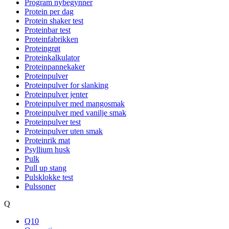
Program nybegynner
Protein per dag
Protein shaker test
Proteinbar test
Proteinfabrikken
Proteingrøt
Proteinkalkulator
Proteinpannekaker
Proteinpulver
Proteinpulver for slanking
Proteinpulver jenter
Proteinpulver med mangosmak
Proteinpulver med vanilje smak
Proteinpulver test
Proteinpulver uten smak
Proteinrik mat
Psyllium husk
Pulk
Pull up stang
Pulsklokke test
Pulssoner
Q
Q10