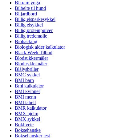
Bikram yoga
Bilbelte til hund
Biljardbord
Billig elsparkesykkel
Billig elsykkel
Billig proteinpulver
Billig tredemølle
Biohacking
Biologisk alder kalkulator
Black Week Tilbud
Blodsukkermåler
Blodtrykksmåler
Blålysbriller
BMC sykkel
BMI barn
Bmi kalkulator
BMI kvinner
BMI menn
BMI tabell
BMR kalkulator
BMX hjelm
BMX sykkel
Bokhvete
Boksehanske
Boksehansker test