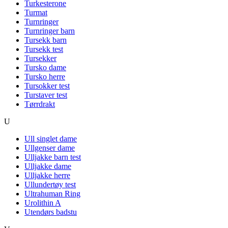
Turkesterone
Turmat
Turnringer
Turnringer barn
Tursekk barn
Tursekk test
Tursekker
Tursko dame
Tursko herre
Tursokker test
Turstaver test
Tørrdrakt
U
Ull singlet dame
Ullgenser dame
Ulljakke barn test
Ulljakke dame
Ulljakke herre
Ullundertøy test
Ultrahuman Ring
Urolithin A
Utendørs badstu