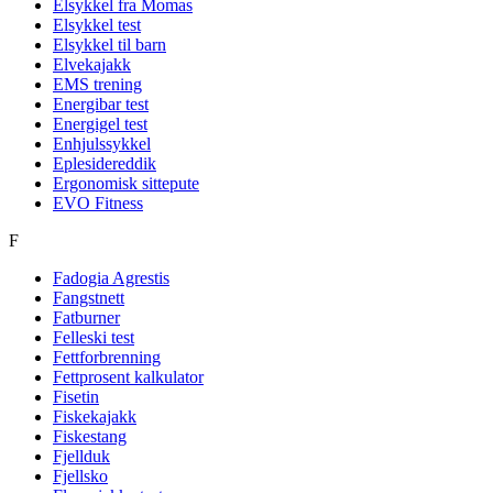
Elsykkel fra Momas
Elsykkel test
Elsykkel til barn
Elvekajakk
EMS trening
Energibar test
Energigel test
Enhjulssykkel
Eplesidereddik
Ergonomisk sittepute
EVO Fitness
F
Fadogia Agrestis
Fangstnett
Fatburner
Felleski test
Fettforbrenning
Fettprosent kalkulator
Fisetin
Fiskekajakk
Fiskestang
Fjellduk
Fjellsko