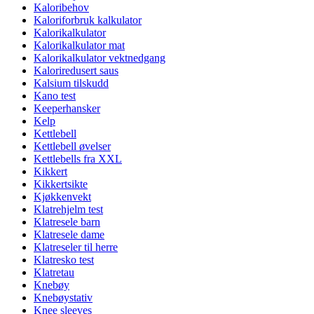
Kaloribehov
Kaloriforbruk kalkulator
Kalorikalkulator
Kalorikalkulator mat
Kalorikalkulator vektnedgang
Kaloriredusert saus
Kalsium tilskudd
Kano test
Keeperhansker
Kelp
Kettlebell
Kettlebell øvelser
Kettlebells fra XXL
Kikkert
Kikkertsikte
Kjøkkenvekt
Klatrehjelm test
Klatresele barn
Klatresele dame
Klatreseler til herre
Klatresko test
Klatretau
Knebøy
Knebøystativ
Knee sleeves