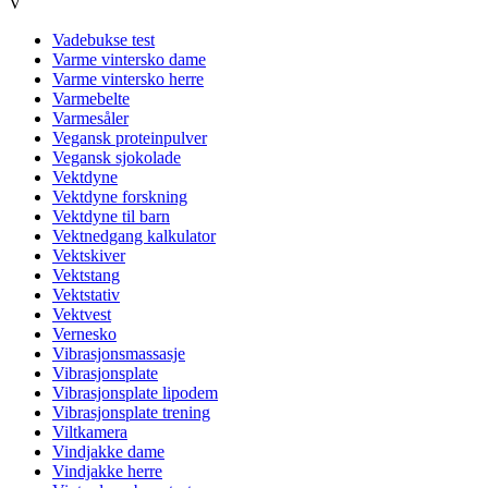
V
Vadebukse test
Varme vintersko dame
Varme vintersko herre
Varmebelte
Varmesåler
Vegansk proteinpulver
Vegansk sjokolade
Vektdyne
Vektdyne forskning
Vektdyne til barn
Vektnedgang kalkulator
Vektskiver
Vektstang
Vektstativ
Vektvest
Vernesko
Vibrasjonsmassasje
Vibrasjonsplate
Vibrasjonsplate lipodem
Vibrasjonsplate trening
Viltkamera
Vindjakke dame
Vindjakke herre