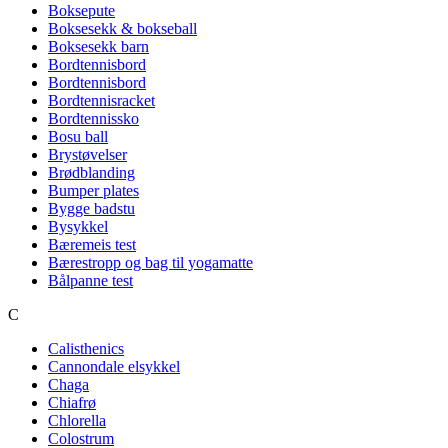
Boksepute
Boksesekk & bokseball
Boksesekk barn
Bordtennisbord
Bordtennisbord
Bordtennisracket
Bordtennissko
Bosu ball
Brystøvelser
Brødblanding
Bumper plates
Bygge badstu
Bysykkel
Bæremeis test
Bærestropp og bag til yogamatte
Bålpanne test
C
Calisthenics
Cannondale elsykkel
Chaga
Chiafrø
Chlorella
Colostrum