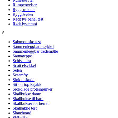
Rulleskøyter
Rumpeøvelser
Ryggstrekker
Ryggøvelser
Rødt lys panel test
Rødt lys terapi
S
Salomon sko test
Sammenleggbar elsykkel
Sammenleggbar tredemølle
Saunateppe
Schisandra
Scott elsykkel
Selen
Sesamfrø
Sink tilskudd
Sit-on-top kajakk
Sjokolade proteinpulver
Skallbukse dame
Skallbukse til barn
Skallbukser for herrer
Skalljakke test
Skateboard
Skibriller