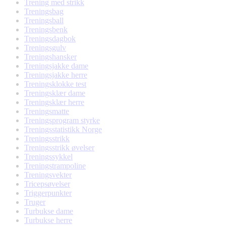
Trening med strikk
Treningsbag
Treningsball
Treningsbenk
Treningsdagbok
Treningsgulv
Treningshansker
Treningsjakke dame
Treningsjakke herre
Treningsklokke test
Treningsklær dame
Treningsklær herre
Treningsmatte
Treningsprogram styrke
Treningsstatistikk Norge
Treningsstrikk
Treningsstrikk øvelser
Treningssykkel
Treningstrampoline
Treningsvekter
Tricepsøvelser
Triggerpunkter
Truger
Turbukse dame
Turbukse herre