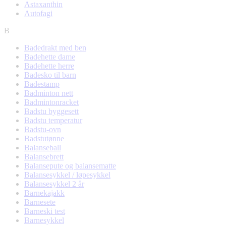
Astaxanthin
Autofagi
B
Badedrakt med ben
Badehette dame
Badehette herre
Badesko til barn
Badestamp
Badminton nett
Badmintonracket
Badstu byggesett
Badstu temperatur
Badstu-ovn
Badstutønne
Balanseball
Balansebrett
Balansepute og balansematte
Balansesykkel / løpesykkel
Balansesykkel 2 år
Barnekajakk
Barnesete
Barneski test
Barnesykkel