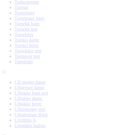
Turkesterone
Turmat
Turnringer
Turnringer barn
Tursekk barn
Tursekk test
Tursekker
Tursko dame
Tursko herre
Tursokker test
Turstaver test
Tørrdrakt
U
Ull singlet dame
Ullgenser dame
Ulljakke barn test
Ulljakke dame
Ulljakke herre
Ullundertøy test
Ultrahuman Ring
Urolithin A
Utendørs badstu