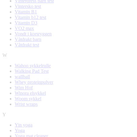
Vinterdress barn test
Vintersko test
Vitamin B1
Vitamin b12 test
Vitamin D3
VO2 max
Vondt i korsryggen
Våtdrakt barn
Våtdrakt test
W
Wahoo sykkelrulle
Walking Pad Test
wallball
Whey proteinpulver
Wim Hof
Winora elsykkel
Woom sykkel
Wrist wraps
Y
Yin yoga
Yoga
Yoga mat cleaner