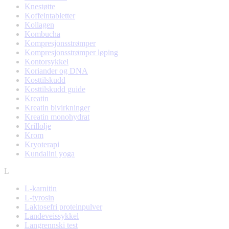
Knestøtte
Koffeintabletter
Kollagen
Kombucha
Kompresjonsstrømper
Kompresjonsstrømper løping
Kontorsykkel
Koriander og DNA
Kosttilskudd
Kosttilskudd guide
Kreatin
Kreatin bivirkninger
Kreatin monohydrat
Krillolje
Krom
Kryoterapi
Kundalini yoga
L
L-karnitin
L-tyrosin
Laktosefri proteinpulver
Landeveissykkel
Langrennski test