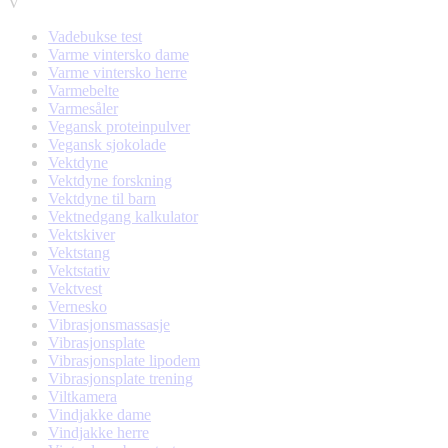
V
Vadebukse test
Varme vintersko dame
Varme vintersko herre
Varmebelte
Varmesåler
Vegansk proteinpulver
Vegansk sjokolade
Vektdyne
Vektdyne forskning
Vektdyne til barn
Vektnedgang kalkulator
Vektskiver
Vektstang
Vektstativ
Vektvest
Vernesko
Vibrasjonsmassasje
Vibrasjonsplate
Vibrasjonsplate lipodem
Vibrasjonsplate trening
Viltkamera
Vindjakke dame
Vindjakke herre