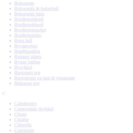
Boksepute
Boksesekk & bokseball
Boksesekk barn
Bordtennisbord
Bordtennisbord
Bordtennisracket
Bordtennissko
Bosu ball
Brystøvelser
Brødblanding
Bumper plates
Bygge badstu
Bysykkel
Bæremeis test
Bærestropp og bag til yogamatte
Bålpanne test
C
Calisthenics
Cannondale elsykkel
Chaga
Chiafrø
Chlorella
Colostrum