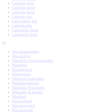
Løpesko barn
Løpesko dame
Løpesko herre
Løpesko test
Løpesokker test
Løpeteknikk
Løpetights dame
Løpetights herre
M
Macadamianøtter
Macapulver
Magefett i overgangsalder
Magehjul
Mageøvelser
Magnesium
Makspuls kalkulator
Maltidserstatning
Manduka Yogamatte
Manualer & hantler
Markløft
Massasjeball
Massasjepistol
Massasjepute