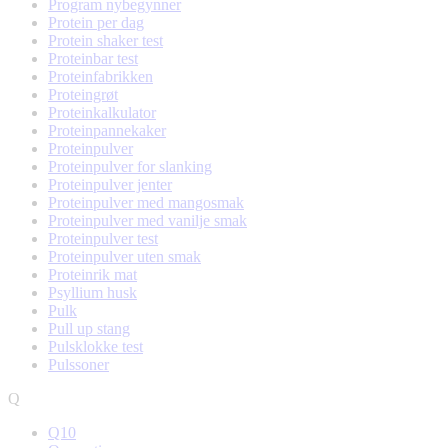
Program nybegynner
Protein per dag
Protein shaker test
Proteinbar test
Proteinfabrikken
Proteingrøt
Proteinkalkulator
Proteinpannekaker
Proteinpulver
Proteinpulver for slanking
Proteinpulver jenter
Proteinpulver med mangosmak
Proteinpulver med vanilje smak
Proteinpulver test
Proteinpulver uten smak
Proteinrik mat
Psyllium husk
Pulk
Pull up stang
Pulsklokke test
Pulssoner
Q
Q10