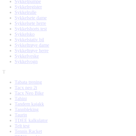
Sykkelpumpe
Sykkelregister
Sykkelrulle
Sykkelsete dame
Sykkelsete herre
Sykkelshorts test
Sykkelsko
Sykkelstativ bil
Sykkeltrøye dame
Sykkeltrøye herre
Sykkelveske
Sykkelvogn
T
Tabata trening
Tacx neo 2t
Tacx Neo Bike
Tahini
Tandem kajakk
Tannbleking
Taurin
TDEE kalkulator
Telt test
Tennis Racket