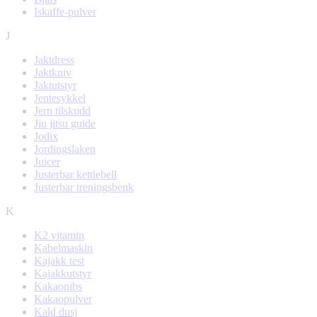
Iskaffe-pulver
J
Jaktdress
Jaktkniv
Jaktutstyr
Jentesykkel
Jern tilskudd
Jiu jitsu guide
Jodix
Jordingslaken
Juicer
Justerbar kettlebell
Justerbar treningsbenk
K
K2 vitamin
Kabelmaskin
Kajakk test
Kajakkutstyr
Kakaonibs
Kakaopulver
Kald dusj