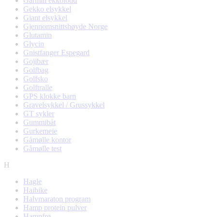
Garmin ekkolodd
Gekko elsykkel
Giant elsykkel
Gjennomsnittshøyde Norge
Glutamin
Glycin
Gnistfanger Espegard
Gojibær
Golfbag
Golfsko
Golftralle
GPS klokke barn
Gravelsykkel / Grussykkel
GT sykler
Gummibåt
Gurkemeie
Gåmølle kontor
Gåmølle test
H
Hagle
Haibike
Halvmaraton program
Hamp protein pulver
Hampfrø