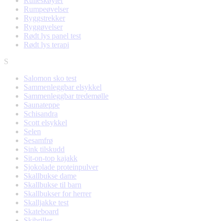
Rulleskøyter
Rumpeøvelser
Ryggstrekker
Ryggøvelser
Rødt lys panel test
Rødt lys terapi
S
Salomon sko test
Sammenleggbar elsykkel
Sammenleggbar tredemølle
Saunateppe
Schisandra
Scott elsykkel
Selen
Sesamfrø
Sink tilskudd
Sit-on-top kajakk
Sjokolade proteinpulver
Skallbukse dame
Skallbukse til barn
Skallbukser for herrer
Skalljakke test
Skateboard
Skibriller