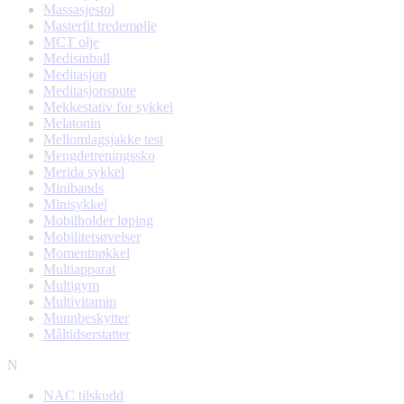
Massasjestol
Masterfit tredemølle
MCT olje
Medisinball
Meditasjon
Meditasjonspute
Mekkestativ for sykkel
Melatonin
Mellomlagsjakke test
Mengdetreningssko
Merida sykkel
Minibands
Minisykkel
Mobilholder løping
Mobilitetsøvelser
Momentnøkkel
Multiapparat
Multigym
Multivitamin
Munnbeskytter
Måltidserstatter
N
NAC tilskudd