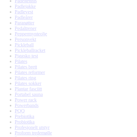
Padeltennis
Padlejakke
Padlevest
Padleårer
Paranøtter
Pedaltrener
Peppermynteolje
Personvekt
Pickleball
Pickleballracket
Piggsko test
Pilates
Pilates brett
Pilates reformer
Pilates ring
Pilates sokker
Plantar fasciitt
Portabel sauna
Power rack
Powerbands
PQQ
Prebiotika
Probiotika
Profesjonelt utstyr
Proform tredemølle