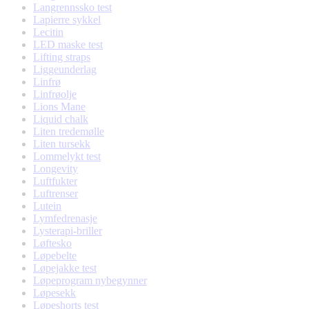
Langrennssko test
Lapierre sykkel
Lecitin
LED maske test
Lifting straps
Liggeunderlag
Linfrø
Linfrøolje
Lions Mane
Liquid chalk
Liten tredemølle
Liten tursekk
Lommelykt test
Longevity
Luftfukter
Luftrenser
Lutein
Lymfedrenasje
Lysterapi-briller
Løftesko
Løpebelte
Løpejakke test
Løpeprogram nybegynner
Løpesekk
Løpeshorts test