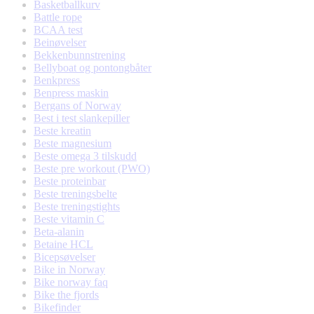
Basketballkurv
Battle rope
BCAA test
Beinøvelser
Bekkenbunnstrening
Bellyboat og pontongbåter
Benkpress
Benpress maskin
Bergans of Norway
Best i test slankepiller
Beste kreatin
Beste magnesium
Beste omega 3 tilskudd
Beste pre workout (PWO)
Beste proteinbar
Beste treningsbelte
Beste treningstights
Beste vitamin C
Beta-alanin
Betaine HCL
Bicepsøvelser
Bike in Norway
Bike norway faq
Bike the fjords
Bikefinder