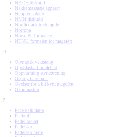
NAD+ tilskudd
Nakkemassasje apparat
Neoprensokker
NMN tilskudd
Nordictrack tredemølle
Norrøna
Norse Performance
NTNU-formelen for magefett
O
Olympisk vektstang
Oppblåsbart boblebad
Oppvarming styrketrening
Osprey bæremeis
Ovelser for a bli kvitt magefett
Ozonmaskin
P
Pace kalkulator
Packraft
Padel racket
Padelsko
Padelsko herre