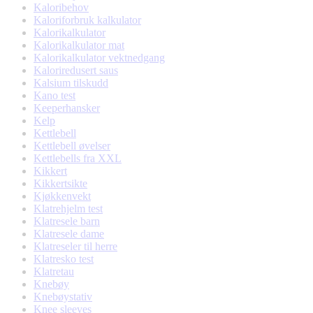
Kaloribehov
Kaloriforbruk kalkulator
Kalorikalkulator
Kalorikalkulator mat
Kalorikalkulator vektnedgang
Kaloriredusert saus
Kalsium tilskudd
Kano test
Keeperhansker
Kelp
Kettlebell
Kettlebell øvelser
Kettlebells fra XXL
Kikkert
Kikkertsikte
Kjøkkenvekt
Klatrehjelm test
Klatresele barn
Klatresele dame
Klatreseler til herre
Klatresko test
Klatretau
Knebøy
Knebøystativ
Knee sleeves