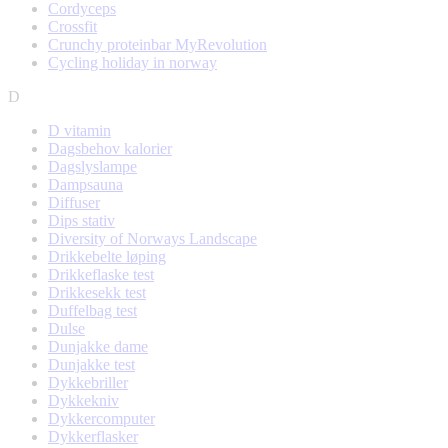
Cordyceps
Crossfit
Crunchy proteinbar MyRevolution
Cycling holiday in norway
D
D vitamin
Dagsbehov kalorier
Dagslyslampe
Dampsauna
Diffuser
Dips stativ
Diversity of Norways Landscape
Drikkebelte løping
Drikkeflaske test
Drikkesekk test
Duffelbag test
Dulse
Dunjakke dame
Dunjakke test
Dykkebriller
Dykkekniv
Dykkercomputer
Dykkerflasker