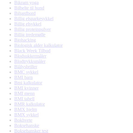
Bikram yoga
Bilbelte til hund
Biljardbord
Billig elsparkesykkel
Billig elsykkel
Billig proteinpulver
Billig tredemølle
Biohacking
Biologisk alder kalkulator
Black Week Tilbud
Blodsukkermåler
Blodtrykksmåler
Blålysbriller
BMC sykkel
BMI barn
Bmi kalkulator
BMI kvinner
BMI menn
BMI tabell
BMR kalkulator
BMX hjelm
BMX sykkel
Bokhvete
Boksehanske
Boksehansker test