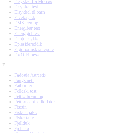
Elsykkel fra Momas
Elsykkel test
Elsykkel til barn
Elvekajakk
EMS trening
Energibar test
Energigel test
Enhjulssykkel
Eplesidereddik
Ergonomisk sittepute
EVO Fitness
F
Fadogia Agrestis
Fangstnett
Fatburner
Felleski test
Fettforbrenning
Fettprosent kalkulator
Fisetin
Fiskekajakk
Fiskestang
Fjellduk
Fjellsko