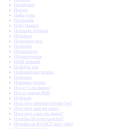
Hangboard
Harpun
Hatha yoga
Havkajakk
Helly Hansen
Helmaske dykking
Helsekost
Hengekøye test
Hengetelt
Hjemmegym
Hjemmetrening
HMB tilskudd
Hodelykt test
Hodetelefoner trening
Hoppetau
Hoppetau trening
Hva er 5 om dagen?
Hva er normal BMI
Hvilepuls
Hvor mye proteiner trenger jeg?
Hvor mye skal jeg spise?
Hvor mye vann om dagen?
Hvordan bli kvitt magefett?
Hvordan gå RASKT ned i vekt?