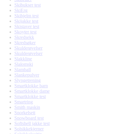
Skibukser test
SkiErg
Skihjelm test
Skijakke test
Skistaver test
Skoyter test
Skredsekk
Skredsøker
Skulderøvelser
Skulderøvelser
Slakkline
Slalomski
Slamball
Slankepulver
Slyngetrening
Smartklokke barn
Smartklokke dame
Smartklokke test
Smartring
Smith maskin
Snorkelsett
Snowboard test
Softshell jakke test
Solsikkekjerner