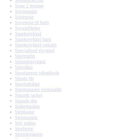
Solsikkelecitin
Sone 2 trening
Sovemaske
Sovepose
Sovepose til barn
Sovetabletter
Sparkesykkel
Sparkesykkel barn
Sparkesykkel voksen
Specialized elsykkel
Spermidin
Spinningsykkel
Spirulina
Sportamore rabattkode
Sports bh
Sportsdrikke
Sportsmaster tredemølle
Squash racket
Squash sko
Stakemaskin
Stepkasse
Stepmaskin
Stiv nakke
Storborre
Stormkjokken