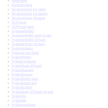
Stretching
Styrketrening
Styrketrening for eldre
Styrketrening for løpere
Styrketrening hjemme
SUP brett
SUP brett barn
Svømmebriller
Svømmebriller med styrke
Svømmebriller til barn
Svømmefotter til barn
Svømmeføtter
Svømmevest barn
Sykkelbriller
Sykkelcomputer
Sykkelfeste til hund
Sykkelhansker
Sykkelhenger
Sykkelhjelm barn
Sykkelhjelm test
Sykkelkoffert
Sykkelkurv til hund og katt
Sykkellys
Sykkellås
Sykkeloppheng