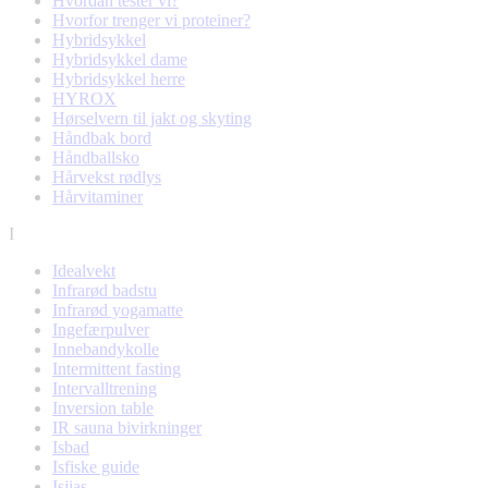
Hvordan tester vi?
Hvorfor trenger vi proteiner?
Hybridsykkel
Hybridsykkel dame
Hybridsykkel herre
HYROX
Hørselvern til jakt og skyting
Håndbak bord
Håndballsko
Hårvekst rødlys
Hårvitaminer
I
Idealvekt
Infrarød badstu
Infrarød yogamatte
Ingefærpulver
Innebandykolle
Intermittent fasting
Intervalltrening
Inversion table
IR sauna bivirkninger
Isbad
Isfiske guide
Isjias