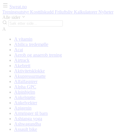
Sweat.no
Treningsutstyr
Kosttilskudd
Friluftsliv
Kalkulatorer
Nyheter
Alle sider
A
A vitamin
Abilica tredemølle
Acai
Aerob og anaerob trening
Airtrack
Akebrett
Aktivitetsklokke
Akupressurmatte
Alfalfaspirer
Alpha GPC
Alpinhjelm
Ankelstøtte
Ankelvekter
Apigenin
Armringer til barn
Ashtanga yoga
Ashwagandha
Assault bike