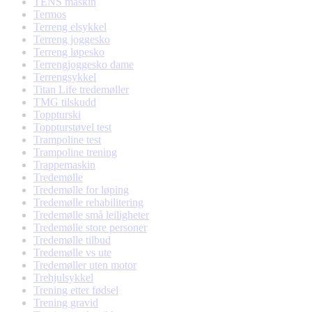
TENS maskin
Termos
Terreng elsykkel
Terreng joggesko
Terreng løpesko
Terrengjoggesko dame
Terrengsykkel
Titan Life tredemøller
TMG tilskudd
Toppturski
Toppturstøvel test
Trampoline test
Trampoline trening
Trappemaskin
Tredemølle
Tredemølle for løping
Tredemølle rehabilitering
Tredemølle små leiligheter
Tredemølle store personer
Tredemølle tilbud
Tredemølle vs ute
Tredemøller uten motor
Trehjulsykkel
Trening etter fødsel
Trening gravid