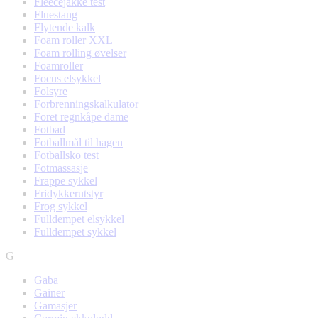
Fleecejakke test
Fluestang
Flytende kalk
Foam roller XXL
Foam rolling øvelser
Foamroller
Focus elsykkel
Folsyre
Forbrenningskalkulator
Foret regnkåpe dame
Fotbad
Fotballmål til hagen
Fotballsko test
Fotmassasje
Frappe sykkel
Fridykkerutstyr
Frog sykkel
Fulldempet elsykkel
Fulldempet sykkel
G
Gaba
Gainer
Gamasjer