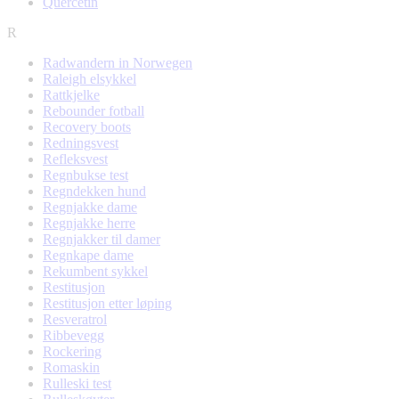
Quercetin
R
Radwandern in Norwegen
Raleigh elsykkel
Rattkjelke
Rebounder fotball
Recovery boots
Redningsvest
Refleksvest
Regnbukse test
Regndekken hund
Regnjakke dame
Regnjakke herre
Regnjakker til damer
Regnkape dame
Rekumbent sykkel
Restitusjon
Restitusjon etter løping
Resveratrol
Ribbevegg
Rockering
Romaskin
Rulleski test