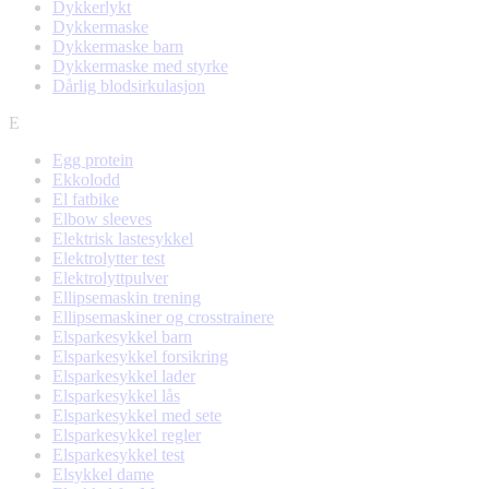
Dykkerlykt
Dykkermaske
Dykkermaske barn
Dykkermaske med styrke
Dårlig blodsirkulasjon
E
Egg protein
Ekkolodd
El fatbike
Elbow sleeves
Elektrisk lastesykkel
Elektrolytter test
Elektrolyttpulver
Ellipsemaskin trening
Ellipsemaskiner og crosstrainere
Elsparkesykkel barn
Elsparkesykkel forsikring
Elsparkesykkel lader
Elsparkesykkel lås
Elsparkesykkel med sete
Elsparkesykkel regler
Elsparkesykkel test
Elsykkel dame