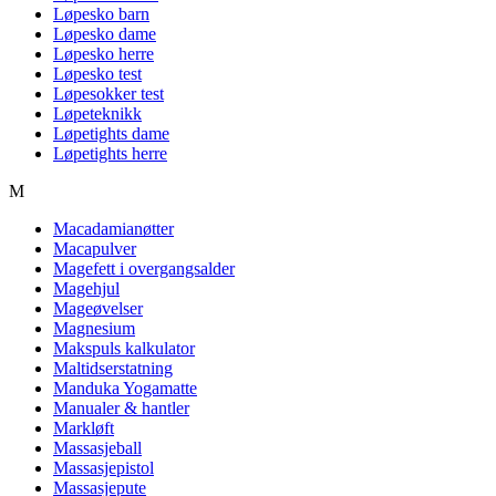
Løpesko barn
Løpesko dame
Løpesko herre
Løpesko test
Løpesokker test
Løpeteknikk
Løpetights dame
Løpetights herre
M
Macadamianøtter
Macapulver
Magefett i overgangsalder
Magehjul
Mageøvelser
Magnesium
Makspuls kalkulator
Maltidserstatning
Manduka Yogamatte
Manualer & hantler
Markløft
Massasjeball
Massasjepistol
Massasjepute