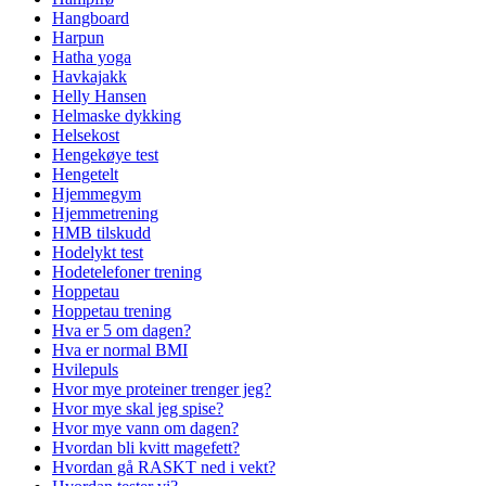
Hangboard
Harpun
Hatha yoga
Havkajakk
Helly Hansen
Helmaske dykking
Helsekost
Hengekøye test
Hengetelt
Hjemmegym
Hjemmetrening
HMB tilskudd
Hodelykt test
Hodetelefoner trening
Hoppetau
Hoppetau trening
Hva er 5 om dagen?
Hva er normal BMI
Hvilepuls
Hvor mye proteiner trenger jeg?
Hvor mye skal jeg spise?
Hvor mye vann om dagen?
Hvordan bli kvitt magefett?
Hvordan gå RASKT ned i vekt?