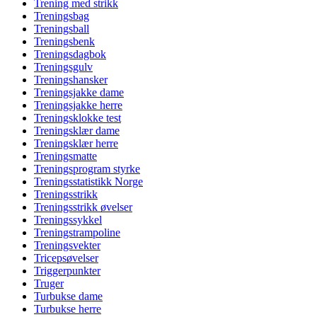
Trening med strikk
Treningsbag
Treningsball
Treningsbenk
Treningsdagbok
Treningsgulv
Treningshansker
Treningsjakke dame
Treningsjakke herre
Treningsklokke test
Treningsklær dame
Treningsklær herre
Treningsmatte
Treningsprogram styrke
Treningsstatistikk Norge
Treningsstrikk
Treningsstrikk øvelser
Treningssykkel
Treningstrampoline
Treningsvekter
Tricepsøvelser
Triggerpunkter
Truger
Turbukse dame
Turbukse herre