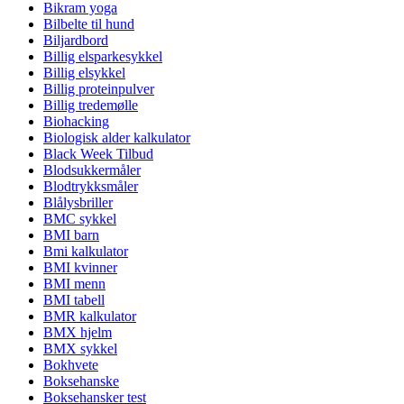
Bikram yoga
Bilbelte til hund
Biljardbord
Billig elsparkesykkel
Billig elsykkel
Billig proteinpulver
Billig tredemølle
Biohacking
Biologisk alder kalkulator
Black Week Tilbud
Blodsukkermåler
Blodtrykksmåler
Blålysbriller
BMC sykkel
BMI barn
Bmi kalkulator
BMI kvinner
BMI menn
BMI tabell
BMR kalkulator
BMX hjelm
BMX sykkel
Bokhvete
Boksehanske
Boksehansker test