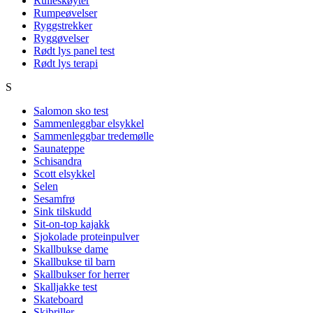
Rulleskøyter
Rumpeøvelser
Ryggstrekker
Ryggøvelser
Rødt lys panel test
Rødt lys terapi
S
Salomon sko test
Sammenleggbar elsykkel
Sammenleggbar tredemølle
Saunateppe
Schisandra
Scott elsykkel
Selen
Sesamfrø
Sink tilskudd
Sit-on-top kajakk
Sjokolade proteinpulver
Skallbukse dame
Skallbukse til barn
Skallbukser for herrer
Skalljakke test
Skateboard
Skibriller