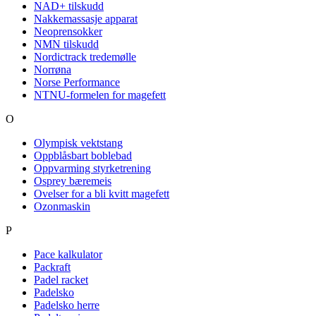
NAD+ tilskudd
Nakkemassasje apparat
Neoprensokker
NMN tilskudd
Nordictrack tredemølle
Norrøna
Norse Performance
NTNU-formelen for magefett
O
Olympisk vektstang
Oppblåsbart boblebad
Oppvarming styrketrening
Osprey bæremeis
Ovelser for a bli kvitt magefett
Ozonmaskin
P
Pace kalkulator
Packraft
Padel racket
Padelsko
Padelsko herre