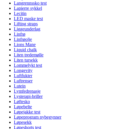
Langrennssko test
Lapierre sykkel
Lecitin
LED maske test
Lifting straps
Liggeunderlag
Linfrø
Linfrøolje
Lions Mane
Liquid chalk
Liten tredemølle
Liten tursekk
Lommelykt test
Longevity
Luftfukter
Luftrenser
Lutein
Lymfedrenasje
Lysterapi-briller
Løftesko
Løpebelte
Løpejakke test
Løpeprogram nybegynner
Løpesekk
Løpeshorts test