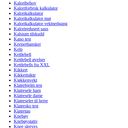
Kaloribehov
Kaloriforbruk kalkulator
Kalorikalkulator
Kalorikalkulator mat
Kalorikalkulator vektnedgang
Kaloriredusert saus
Kalsium tilskudd
Kano test
Keeperhansker
Kelp
Kettlebell
Kettlebell øvelser
Kettlebells fra XXL
Kikkert
Kikkertsikte
Kjøkkenvekt
Klatrehjelm test
Klatresele barn
Klatresele dame
Klatreseler til herre
Klatresko test
Klatretau
Knebøy
Knebøystativ
Knee sleeves