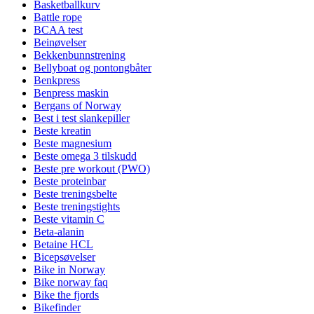
Basketballkurv
Battle rope
BCAA test
Beinøvelser
Bekkenbunnstrening
Bellyboat og pontongbåter
Benkpress
Benpress maskin
Bergans of Norway
Best i test slankepiller
Beste kreatin
Beste magnesium
Beste omega 3 tilskudd
Beste pre workout (PWO)
Beste proteinbar
Beste treningsbelte
Beste treningstights
Beste vitamin C
Beta-alanin
Betaine HCL
Bicepsøvelser
Bike in Norway
Bike norway faq
Bike the fjords
Bikefinder