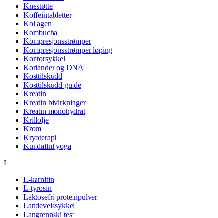
Knestøtte
Koffeintabletter
Kollagen
Kombucha
Kompresjonsstrømper
Kompresjonsstrømper løping
Kontorsykkel
Koriander og DNA
Kosttilskudd
Kosttilskudd guide
Kreatin
Kreatin bivirkninger
Kreatin monohydrat
Krillolje
Krom
Kryoterapi
Kundalini yoga
L
L-karnitin
L-tyrosin
Laktosefri proteinpulver
Landeveissykkel
Langrennski test