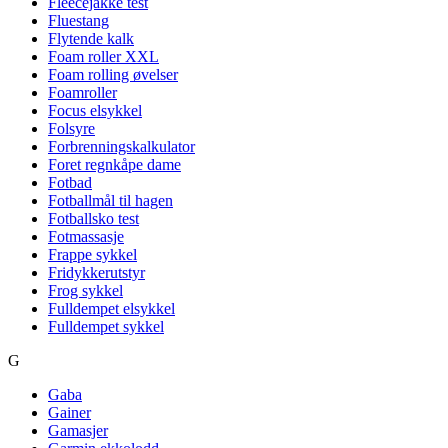
Fleecejakke test
Fluestang
Flytende kalk
Foam roller XXL
Foam rolling øvelser
Foamroller
Focus elsykkel
Folsyre
Forbrenningskalkulator
Foret regnkåpe dame
Fotbad
Fotballmål til hagen
Fotballsko test
Fotmassasje
Frappe sykkel
Fridykkerutstyr
Frog sykkel
Fulldempet elsykkel
Fulldempet sykkel
G
Gaba
Gainer
Gamasjer