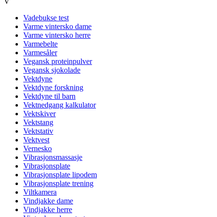
V
Vadebukse test
Varme vintersko dame
Varme vintersko herre
Varmebelte
Varmesåler
Vegansk proteinpulver
Vegansk sjokolade
Vektdyne
Vektdyne forskning
Vektdyne til barn
Vektnedgang kalkulator
Vektskiver
Vektstang
Vektstativ
Vektvest
Vernesko
Vibrasjonsmassasje
Vibrasjonsplate
Vibrasjonsplate lipodem
Vibrasjonsplate trening
Viltkamera
Vindjakke dame
Vindjakke herre