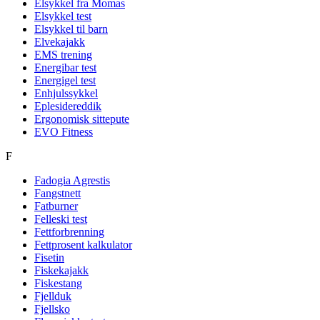
Elsykkel fra Momas
Elsykkel test
Elsykkel til barn
Elvekajakk
EMS trening
Energibar test
Energigel test
Enhjulssykkel
Eplesidereddik
Ergonomisk sittepute
EVO Fitness
F
Fadogia Agrestis
Fangstnett
Fatburner
Felleski test
Fettforbrenning
Fettprosent kalkulator
Fisetin
Fiskekajakk
Fiskestang
Fjellduk
Fjellsko