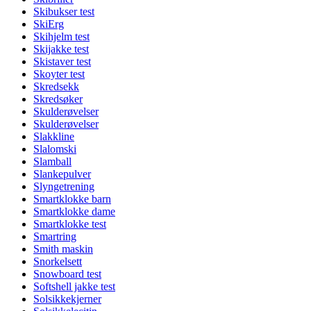
Skibukser test
SkiErg
Skihjelm test
Skijakke test
Skistaver test
Skoyter test
Skredsekk
Skredsøker
Skulderøvelser
Skulderøvelser
Slakkline
Slalomski
Slamball
Slankepulver
Slyngetrening
Smartklokke barn
Smartklokke dame
Smartklokke test
Smartring
Smith maskin
Snorkelsett
Snowboard test
Softshell jakke test
Solsikkekjerner