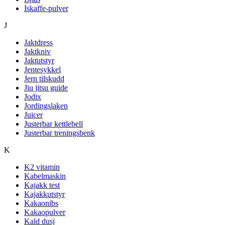
Iskaffe-pulver
J
Jaktdress
Jaktkniv
Jaktutstyr
Jentesykkel
Jern tilskudd
Jiu jitsu guide
Jodix
Jordingslaken
Juicer
Justerbar kettlebell
Justerbar treningsbenk
K
K2 vitamin
Kabelmaskin
Kajakk test
Kajakkutstyr
Kakaonibs
Kakaopulver
Kald dusj