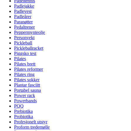
Padeltennis
Padlejakke
Padlevest
Padleårer
Paranøtter
Pedaltrener
Peppermynteolje
Personvekt
Pickleball
Pickleballracket
Piggsko test
Pilates
Pilates brett
Pilates reformer
Pilates ring
Pilates sokker
Plantar fasciitt
Portabel sauna
Power rack
Powerbands
PQQ
Prebiotika
Probiotika
Profesjonelt utstyr
Proform tredemølle