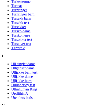
Turkesterone
Turmat
Turnringer
Turnringer barn
Tursekk barn
Tursekk test
Tursekker
Tursko dame
Tursko herre
Tursokker test
Turstaver test
Tørrdrakt
U
Ull singlet dame
Ullgenser dame
Ulljakke barn test
Ulljakke dame
Ulljakke herre
Ullundertøy test
Ultrahuman Ring
Urolithin A
Utendørs badstu