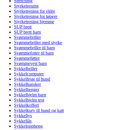
Stretching
Styrketrening
Styrketrening for eldre
Styrketrening for løpere
Styrketrening hjemme
SUP brett
SUP brett barn
Svømmebriller
Svømmebriller med styrke
Svømmebriller til barn
Svømmefotter til barn
Svømmeføtter
Svømmevest barn
Sykkelbriller
Sykkelcomputer
Sykkelfeste til hund
Sykkelhansker
Sykkelhenger
Sykkelhjelm barn
Sykkelhjelm test
Sykkelkoffert
Sykkelkurv til hund og katt
Sykkellys
Sykkellås
Sykkeloppheng