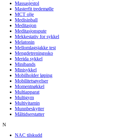
Massasjestol
Masterfit tredemølle
MCT olje
Medisinball
Meditasjon
Meditasjonspute
Mekkestativ for sykkel
Melatonin
Mellomlagsjakke test
Mengdetreningssko
Merida sykkel
Minibands
Minisykkel
Mobilholder løping
Mobilitetsøvelser
Momentnøkkel
Multiapparat
Multigym
Multivitamin
Munnbeskytter
Måltidserstatter
N
NAC tilskudd