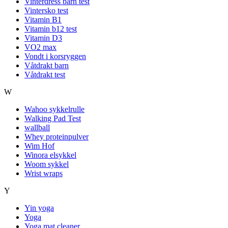
Vinterdress barn test
Vintersko test
Vitamin B1
Vitamin b12 test
Vitamin D3
VO2 max
Vondt i korsryggen
Våtdrakt barn
Våtdrakt test
W
Wahoo sykkelrulle
Walking Pad Test
wallball
Whey proteinpulver
Wim Hof
Winora elsykkel
Woom sykkel
Wrist wraps
Y
Yin yoga
Yoga
Yoga mat cleaner