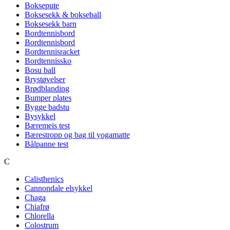
Boksepute
Boksesekk & bokseball
Boksesekk barn
Bordtennisbord
Bordtennisbord
Bordtennisracket
Bordtennissko
Bosu ball
Brystøvelser
Brødblanding
Bumper plates
Bygge badstu
Bysykkel
Bæremeis test
Bærestropp og bag til yogamatte
Bålpanne test
C
Calisthenics
Cannondale elsykkel
Chaga
Chiafrø
Chlorella
Colostrum