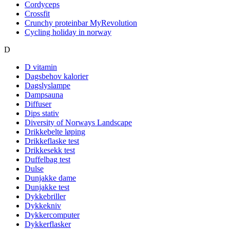
Cordyceps
Crossfit
Crunchy proteinbar MyRevolution
Cycling holiday in norway
D
D vitamin
Dagsbehov kalorier
Dagslyslampe
Dampsauna
Diffuser
Dips stativ
Diversity of Norways Landscape
Drikkebelte løping
Drikkeflaske test
Drikkesekk test
Duffelbag test
Dulse
Dunjakke dame
Dunjakke test
Dykkebriller
Dykkekniv
Dykkercomputer
Dykkerflasker