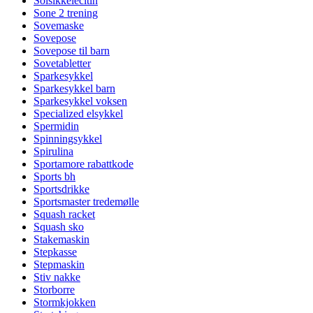
Solsikkelecitin
Sone 2 trening
Sovemaske
Sovepose
Sovepose til barn
Sovetabletter
Sparkesykkel
Sparkesykkel barn
Sparkesykkel voksen
Specialized elsykkel
Spermidin
Spinningsykkel
Spirulina
Sportamore rabattkode
Sports bh
Sportsdrikke
Sportsmaster tredemølle
Squash racket
Squash sko
Stakemaskin
Stepkasse
Stepmaskin
Stiv nakke
Storborre
Stormkjokken