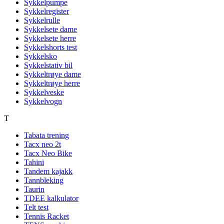
Sykkelpumpe
Sykkelregister
Sykkelrulle
Sykkelsete dame
Sykkelsete herre
Sykkelshorts test
Sykkelsko
Sykkelstativ bil
Sykkeltrøye dame
Sykkeltrøye herre
Sykkelveske
Sykkelvogn
T
Tabata trening
Tacx neo 2t
Tacx Neo Bike
Tahini
Tandem kajakk
Tannbleking
Taurin
TDEE kalkulator
Telt test
Tennis Racket