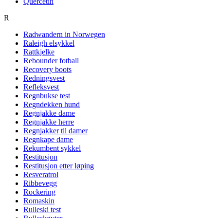
Quercetin
R
Radwandern in Norwegen
Raleigh elsykkel
Rattkjelke
Rebounder fotball
Recovery boots
Redningsvest
Refleksvest
Regnbukse test
Regndekken hund
Regnjakke dame
Regnjakke herre
Regnjakker til damer
Regnkape dame
Rekumbent sykkel
Restitusjon
Restitusjon etter løping
Resveratrol
Ribbevegg
Rockering
Romaskin
Rulleski test