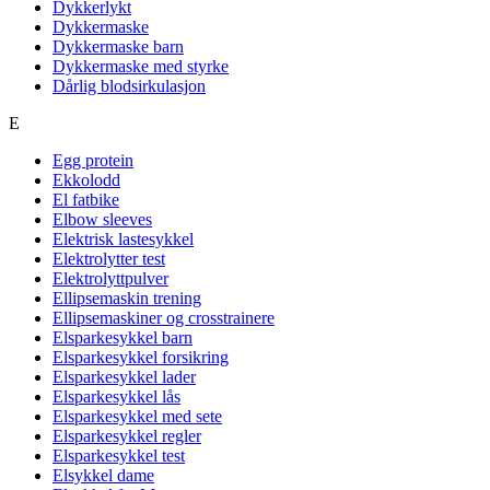
Dykkerlykt
Dykkermaske
Dykkermaske barn
Dykkermaske med styrke
Dårlig blodsirkulasjon
E
Egg protein
Ekkolodd
El fatbike
Elbow sleeves
Elektrisk lastesykkel
Elektrolytter test
Elektrolyttpulver
Ellipsemaskin trening
Ellipsemaskiner og crosstrainere
Elsparkesykkel barn
Elsparkesykkel forsikring
Elsparkesykkel lader
Elsparkesykkel lås
Elsparkesykkel med sete
Elsparkesykkel regler
Elsparkesykkel test
Elsykkel dame