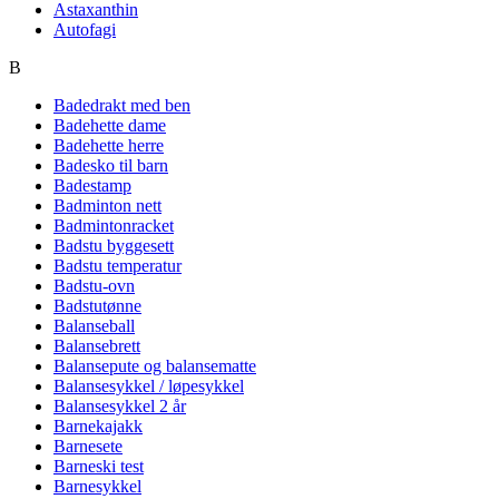
Astaxanthin
Autofagi
B
Badedrakt med ben
Badehette dame
Badehette herre
Badesko til barn
Badestamp
Badminton nett
Badmintonracket
Badstu byggesett
Badstu temperatur
Badstu-ovn
Badstutønne
Balanseball
Balansebrett
Balansepute og balansematte
Balansesykkel / løpesykkel
Balansesykkel 2 år
Barnekajakk
Barnesete
Barneski test
Barnesykkel