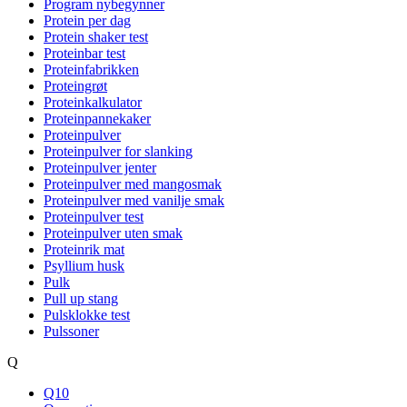
Program nybegynner
Protein per dag
Protein shaker test
Proteinbar test
Proteinfabrikken
Proteingrøt
Proteinkalkulator
Proteinpannekaker
Proteinpulver
Proteinpulver for slanking
Proteinpulver jenter
Proteinpulver med mangosmak
Proteinpulver med vanilje smak
Proteinpulver test
Proteinpulver uten smak
Proteinrik mat
Psyllium husk
Pulk
Pull up stang
Pulsklokke test
Pulssoner
Q
Q10