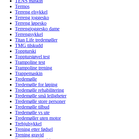
TENS maskin
Termos
Terreng elsykkel
Terreng joggesko
Terreng løpesko
Terrengjoggesko dame
Terrengsykkel
Titan Life tredemøller
TMG tilskudd
Toppturski
Toppturstøvel test
Trampoline test
Trampoline trening
Trappemaskin
Tredemølle
Tredemølle for løping
Tredemølle rehabilitering
Tredemølle små leiligheter
Tredemølle store personer
Tredemølle tilbud
Tredemølle vs ute
Tredemøller uten motor
Trehjulsykkel
Trening etter fødsel
Trening gravid