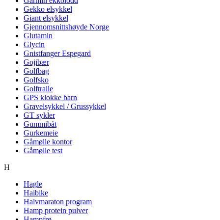
Garmin ekkolodd
Gekko elsykkel
Giant elsykkel
Gjennomsnittshøyde Norge
Glutamin
Glycin
Gnistfanger Espegard
Gojibær
Golfbag
Golfsko
Golftralle
GPS klokke barn
Gravelsykkel / Grussykkel
GT sykler
Gummibåt
Gurkemeie
Gåmølle kontor
Gåmølle test
H
Hagle
Haibike
Halvmaraton program
Hamp protein pulver
Hampfrø