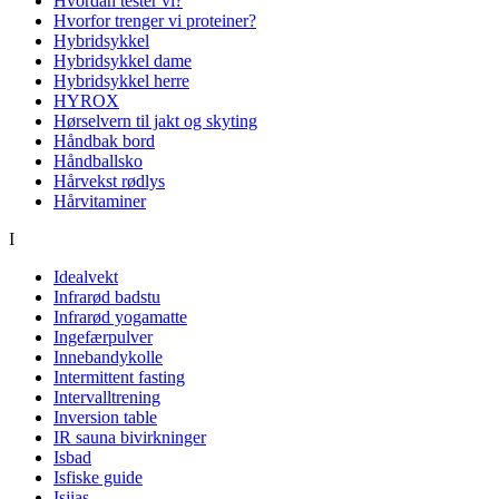
Hvordan tester vi?
Hvorfor trenger vi proteiner?
Hybridsykkel
Hybridsykkel dame
Hybridsykkel herre
HYROX
Hørselvern til jakt og skyting
Håndbak bord
Håndballsko
Hårvekst rødlys
Hårvitaminer
I
Idealvekt
Infrarød badstu
Infrarød yogamatte
Ingefærpulver
Innebandykolle
Intermittent fasting
Intervalltrening
Inversion table
IR sauna bivirkninger
Isbad
Isfiske guide
Isjias