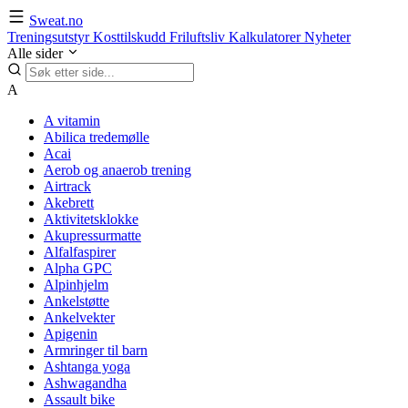
Sweat.no
Treningsutstyr
Kosttilskudd
Friluftsliv
Kalkulatorer
Nyheter
Alle sider
A
A vitamin
Abilica tredemølle
Acai
Aerob og anaerob trening
Airtrack
Akebrett
Aktivitetsklokke
Akupressurmatte
Alfalfaspirer
Alpha GPC
Alpinhjelm
Ankelstøtte
Ankelvekter
Apigenin
Armringer til barn
Ashtanga yoga
Ashwagandha
Assault bike